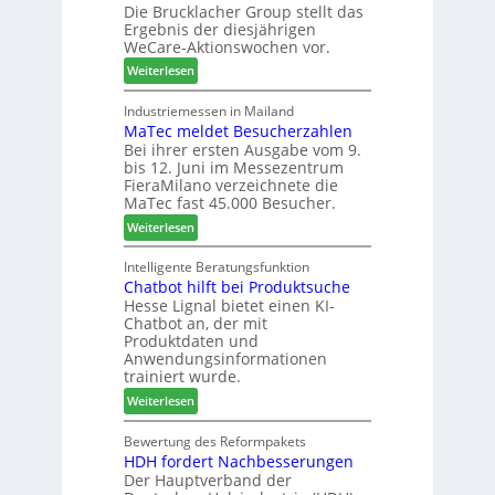
f
Die Brucklacher Group stellt das
t
z
ü
Ergebnis der diesjährigen
e
i
h
WeCare-Aktionswochen vor.
a
n
r
:
l
Weiterlesen
I
e
W
s
t
r
e
i
Industriemessen in Mailand
a
MaTec meldet Besucherzahlen
C
n
l
Bei ihrer ersten Ausgabe vom 9.
a
t
i
bis 12. Juni im Messezentrum
r
e
e
FieraMilano verzeichnete die
e
g
n
MaTec fast 45.000 Besucher.
-
r
:
Weiterlesen
A
i
M
k
e
a
Intelligente Beratungsfunktion
t
r
Chatbot hilft bei Produktsuche
T
i
t
Hesse Lignal bietet einen KI-
e
o
e
Chatbot an, der mit
c
n
s
Produktdaten und
m
s
S
Anwendungsinformationen
e
w
y
trainiert wurde.
l
o
s
:
Weiterlesen
d
c
t
C
e
h
e
h
Bewertung des Reformpakets
t
e
m
HDH fordert Nachbesserungen
a
B
n
Der Hauptverband der
t
e
2