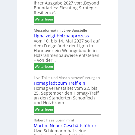
m
ihrer Ausgabe 2027 vor: ‚Beyond
l
e
e
Boundaries: Elevating Strategic
o
n
n
Resilience‘.
-
f
t
:
Weiterlesen
F
ü
L
r
r
e
Messeformat mit Live-Baustelle
ä
P
Ligna zeigt Holzbauprozess
i
s
l
Vom 10. bis 14. Mai 2027 soll auf
t
e
a
dem Freigelände der Ligna in
t
r
n
Hannover ein Wohngebäude in
h
u
t
Holzrahmenbauweise entstehen
e
n
a
– von der…
m
d
g
:
Weiterlesen
a
-
L
d
V
i
Live-Talks und Maschinenvorführungen
e
e
Homag lädt zum Treff ein
g
r
r
Homag veranstaltet vom 22. bis
n
I
b
25. September den Homag-Treff
a
n
i
an den Standorten Schopfloch
z
t
n
und Holzbronn.
e
e
d
:
Weiterlesen
i
r
e
H
g
z
r
o
Robert Haas übernimmt
t
u
Martin: Neuer Geschäftsführer
m
H
m
Uwe Schiemann hat seine
a
o
2