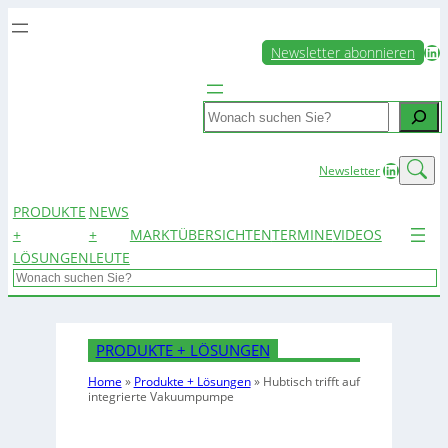
LinkedIn
Newsletter abonnieren
Search
LinkedIn
Newsletter
PRODUKTE
NEWS
+
+
MARKTÜBERSICHTEN
TERMINE
VIDEOS
LÖSUNGEN
LEUTE
Search
PRODUKTE + LÖSUNGEN
Home
»
Produkte + Lösungen
»
Hubtisch trifft auf
integrierte Vakuumpumpe