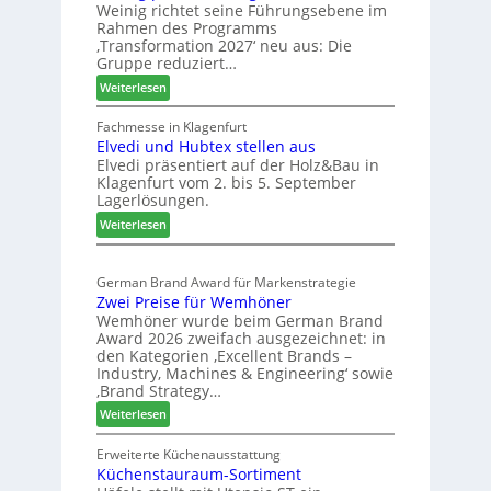
Weinig richtet seine Führungsebene im
b
r
Rahmen des Programms
e
:
‚Transformation 2027‘ neu aus: Die
r
Gruppe reduziert…
S
e
t
:
Weiterlesen
i
a
W
c
b
e
Fachmesse in Klagenfurt
h
i
Elvedi und Hubtex stellen aus
i
Elvedi präsentiert auf der Holz&Bau in
n
l
Klagenfurt vom 2. bis 5. September
i
e
Lagerlösungen.
g
s
:
p
Weiterlesen
G
E
a
e
l
s
s
German Brand Award für Markenstrategie
v
s
c
Zwei Preise für Wemhöner
e
t
h
Wemhöner wurde beim German Brand
d
F
ä
Award 2026 zweifach ausgezeichnet: in
i
ü
f
den Kategorien ‚Excellent Brands –
u
h
Industry, Machines & Engineering‘ sowie
t
n
r
‚Brand Strategy…
s
d
u
:
Weiterlesen
j
H
n
Z
a
u
g
w
Erweiterte Küchenausstattung
h
b
a
Küchenstauraum-Sortiment
e
r
t
n