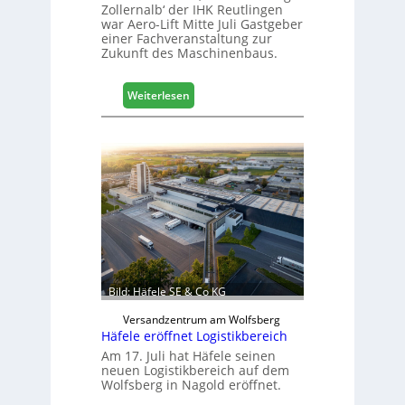
Zollernalb‘ der IHK Reutlingen
r
war Aero-Lift Mitte Juli Gastgeber
t
einer Fachveranstaltung zur
e
Zukunft des Maschinenbaus.
r
t
:
Z
Weiterlesen
M
u
a
k
s
u
c
n
h
f
i
t
n
e
n
b
a
Bild: Häfele SE & Co KG
u
d
Versandzentrum am Wolfsberg
Häfele eröffnet Logistikbereich
i
g
Am 17. Juli hat Häfele seinen
neuen Logistikbereich auf dem
i
Wolfsberg in Nagold eröffnet.
t
a