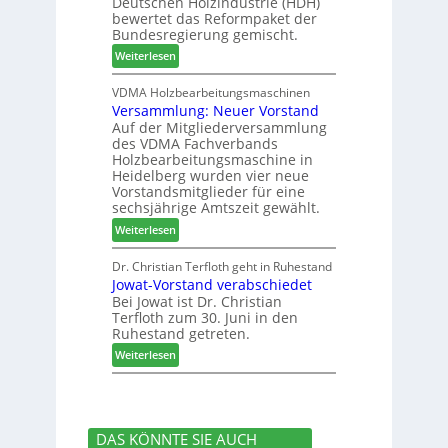
Deutschen Holzindustrie (HDH)
b
s
0
bewertet das Reformpaket der
o
u
2
Bundesregierung gemischt.
t
c
6
:
Weiterlesen
h
h
H
i
e
D
VDMA Holzbearbeitungsmaschinen
l
r
Versammlung: Neuer Vorstand
H
f
z
Auf der Mitgliederversammlung
f
t
a
des VDMA Fachverbands
o
b
h
Holzbearbeitungsmaschine in
r
e
l
Heidelberg wurden vier neue
d
i
e
Vorstandsmitglieder für eine
e
P
sechsjährige Amtszeit gewählt.
n
r
r
:
Weiterlesen
t
o
V
N
d
e
Dr. Christian Terfloth geht in Ruhestand
a
u
Jowat-Vorstand verabschiedet
r
c
k
Bei Jowat ist Dr. Christian
s
h
t
Terfloth zum 30. Juni in den
a
b
s
Ruhestand getreten.
m
e
u
:
m
Weiterlesen
s
c
J
l
s
h
o
u
e
e
w
n
r
a
g
u
DAS KÖNNTE SIE AUCH
t
: