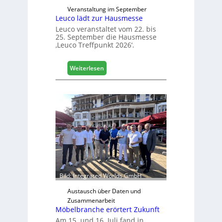
Veranstaltung im September
Leuco lädt zur Hausmesse
Leuco veranstaltet vom 22. bis
25. September die Hausmesse
‚Leuco Treffpunkt 2026‘.
:
Weiterlesen
L
e
u
c
o
l
ä
d
t
z
u
Bild: Integrated Worlds GmbH
r
H
Austausch über Daten und
a
Zusammenarbeit
Möbelbranche erörtert Zukunft
u
s
Am 15. und 16. Juli fand in