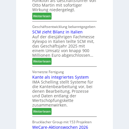
Funktion als Geschäftsführer von
g
l
0
Otto Martin mit sofortiger
l
z
2
Wirkung niedergelegt.
ä
b
7
:
Weiterlesen
d
a
M
t
u
a
Geschäftsentwicklung bekanntgegeben
z
p
SCM zieht Bilanz in Italien
r
u
r
Auf der diesjährigen Fachmesse
t
m
o
Xylexpo in Italien teilte SCM mit,
i
T
z
das Geschäftsjahr 2025 mit
n
r
e
einem Umsatz von knapp 900
:
e
s
Millionen Euro abgeschlossen…
N
f
s
:
Weiterlesen
e
f
S
u
e
C
Vernetzte Fertigung
e
i
Kante als integriertes System
M
r
n
IMA Schelling stellt Systeme für
z
G
die Kantenbearbeitung vor, bei
i
e
denen Bearbeitung, Prozesse
e
s
und Daten entlang der
h
c
Wertschöpfungskette
t
h
zusammenwirken.
B
ä
:
Weiterlesen
i
f
K
l
t
a
Brucklacher Group mit 153 Projekten
a
s
WeCare-Aktionswochen 2026
n
n