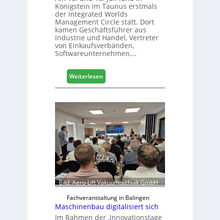
Königstein im Taunus erstmals
m
der Integrated Worlds
e
Management Circle statt. Dort
s
kamen Geschäftsführer aus
s
Industrie und Handel, Vertreter
e
von Einkaufsverbänden,
Softwareunternehmen,…
:
Weiterlesen
M
ö
b
e
l
b
r
a
n
c
h
Bild: Aero-Lift Vakuumtechnik GmbH
e
e
Fachveranstaltung in Balingen
Maschinenbau digitalisiert sich
r
ö
Im Rahmen der ‚Innovationstage