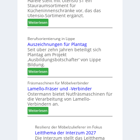
Häfele stellt mit Utensio ST ein
i
e
Stauraumsortiment für
P
x
Kücheninnenschränke vor, das das
r
s
Utensio-Sortiment ergänzt.
e
t
:
Weiterlesen
i
e
K
s
l
ü
e
l
Berufsorientierung in Lippe
c
f
e
Auszeichnungen für Plantag
h
ü
n
Seit über zehn Jahren beteiligt sich
e
r
a
Plantag am Projekt
n
W
u
‚Ausbildungsbotschafter‘ von Lippe
s
e
Bildung.
s
t
m
:
Weiterlesen
a
h
A
u
ö
u
Fräsmaschinen für Möbelverbinder
r
n
Lamello-Fräser und -Verbinder
s
a
e
Ostermann bietet Nutfräsmaschinen für
z
u
r
die Verarbeitung von Lamello-
e
m
Verbindern an.
i
-
:
c
Weiterlesen
S
L
h
o
a
n
r
Resilienz der Möbelzulieferer im Fokus
m
u
t
Leitthema der Interzum 2027
e
n
i
Die Interzum stellt das Leitthema
l
g