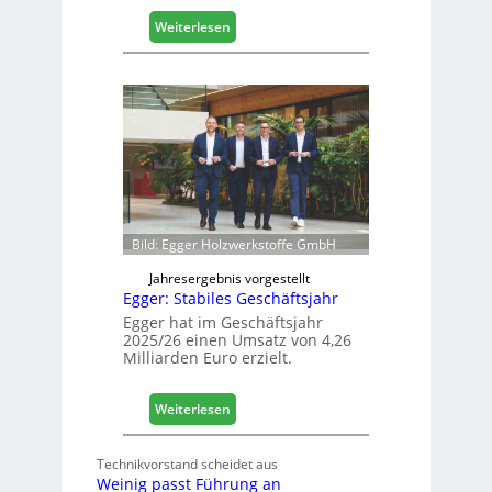
l
:
Weiterlesen
i
H
s
ä
i
f
e
e
r
l
t
e
s
e
i
r
c
ö
h
f
Bild: Egger Holzwerkstoffe GmbH
f
n
Jahresergebnis vorgestellt
Egger: Stabiles Geschäftsjahr
e
t
Egger hat im Geschäftsjahr
2025/26 einen Umsatz von 4,26
L
Milliarden Euro erzielt.
o
g
i
:
Weiterlesen
s
E
t
g
Technikvorstand scheidet aus
i
g
Weinig passt Führung an
k
e