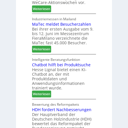
WeCare-Aktionswochen vor.
l
n
f
:
o
Weiterlesen
f
ü
W
-
ü
h
e
F
Industriemessen in Mailand
r
r
MaTec meldet Besucherzahlen
C
r
P
e
Bei ihrer ersten Ausgabe vom 9.
a
ä
l
r
bis 12. Juni im Messezentrum
r
s
a
FieraMilano verzeichnete die
e
e
n
MaTec fast 45.000 Besucher.
-
r
t
:
Weiterlesen
A
u
a
M
k
n
g
a
Intelligente Beratungsfunktion
t
d
Chatbot hilft bei Produktsuche
T
i
-
Hesse Lignal bietet einen KI-
e
o
V
Chatbot an, der mit
c
n
e
Produktdaten und
m
s
r
Anwendungsinformationen
e
w
b
trainiert wurde.
l
o
i
:
Weiterlesen
d
c
n
C
e
h
d
h
Bewertung des Reformpakets
t
e
e
HDH fordert Nachbesserungen
a
B
n
r
Der Hauptverband der
t
e
2
Deutschen Holzindustrie (HDH)
b
s
0
bewertet das Reformpaket der
o
u
2