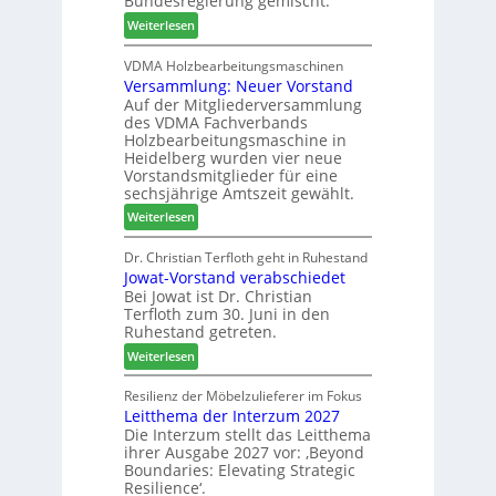
Bundesregierung gemischt.
t
c
6
:
Weiterlesen
h
h
H
i
e
D
VDMA Holzbearbeitungsmaschinen
l
r
Versammlung: Neuer Vorstand
H
f
z
Auf der Mitgliederversammlung
f
t
a
des VDMA Fachverbands
o
b
h
Holzbearbeitungsmaschine in
r
e
l
Heidelberg wurden vier neue
d
i
e
Vorstandsmitglieder für eine
e
P
sechsjährige Amtszeit gewählt.
n
r
r
:
Weiterlesen
t
o
V
N
d
e
Dr. Christian Terfloth geht in Ruhestand
a
u
Jowat-Vorstand verabschiedet
r
c
k
Bei Jowat ist Dr. Christian
s
h
t
Terfloth zum 30. Juni in den
a
b
s
Ruhestand getreten.
m
e
u
:
m
Weiterlesen
s
c
J
l
s
h
o
u
Resilienz der Möbelzulieferer im Fokus
e
e
Leitthema der Interzum 2027
w
n
r
Die Interzum stellt das Leitthema
a
g
u
ihrer Ausgabe 2027 vor: ‚Beyond
t
:
n
Boundaries: Elevating Strategic
-
N
g
Resilience‘.
V
e