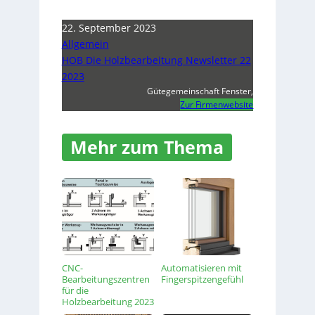
22. September 2023
Allgemein
HOB Die Holzbearbeitung Newsletter 22
2023
Gütegemeinschaft Fenster,
Zur Firmenwebsite
Mehr zum Thema
CNC-
Automatisieren mit
Bearbeitungszentren
Fingerspitzengefühl
für die
Holzbearbeitung 2023