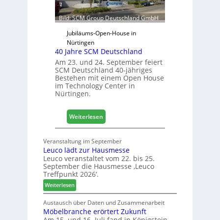
f
ü
Bild: SCM Group Deutschland GmbH
r
D
Jubiläums-Open-House in
a
Nürtingen
40 Jahre SCM Deutschland
c
h
Am 23. und 24. September feiert
SCM Deutschland 40-jähriges
+
Bestehen mit einem Open House
H
im Technology Center in
o
Nürtingen.
l
z
:
2
Weiterlesen
4
0
0
2
Veranstaltung im September
J
8
Leuco lädt zur Hausmesse
a
Leuco veranstaltet vom 22. bis 25.
h
September die Hausmesse ‚Leuco
r
Treffpunkt 2026‘.
e
:
Weiterlesen
S
L
C
e
Austausch über Daten und Zusammenarbeit
M
Möbelbranche erörtert Zukunft
u
D
Am 15. und 16. Juli fand in Königstein
c