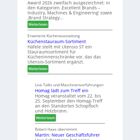
u
Award 2026 zweifach ausgezeichnet: in
i
ü
k
den Kategorien ‚Excellent Brands –
u
h
u
Industry, Machines & Engineering‘ sowie
n
r
‚Brand Strategy…
n
d
u
f
:
Weiterlesen
H
n
t
Z
u
g
w
Erweiterte Küchenausstattung
b
a
Küchenstauraum-Sortiment
e
t
n
Häfele stellt mit Utensio ST ein
i
e
Stauraumsortiment für
P
x
Kücheninnenschränke vor, das das
r
s
Utensio-Sortiment ergänzt.
e
t
:
Weiterlesen
i
e
K
s
l
ü
e
l
Live-Talks und Maschinenvorführungen
c
f
e
Homag lädt zum Treff ein
h
ü
n
Homag veranstaltet vom 22. bis
e
r
a
25. September den Homag-Treff
n
W
u
an den Standorten Schopfloch
s
e
und Holzbronn.
s
t
m
:
Weiterlesen
a
h
H
u
ö
o
Robert Haas übernimmt
r
n
Martin: Neuer Geschäftsführer
m
a
e
a