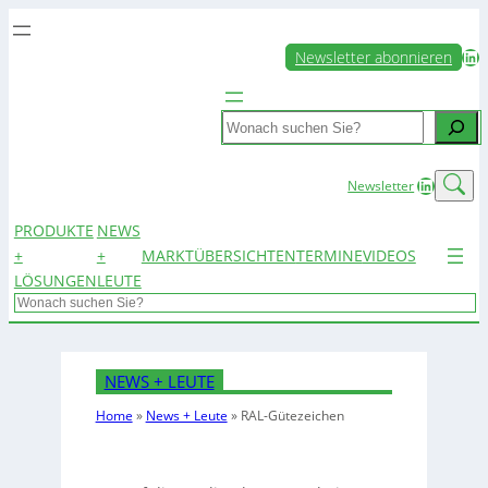
LinkedIn
Newsletter abonnieren
Search
LinkedIn
Newsletter
PRODUKTE
NEWS
+
+
MARKTÜBERSICHTEN
TERMINE
VIDEOS
LÖSUNGEN
LEUTE
Search
NEWS + LEUTE
Home
»
News + Leute
»
RAL-Gütezeichen