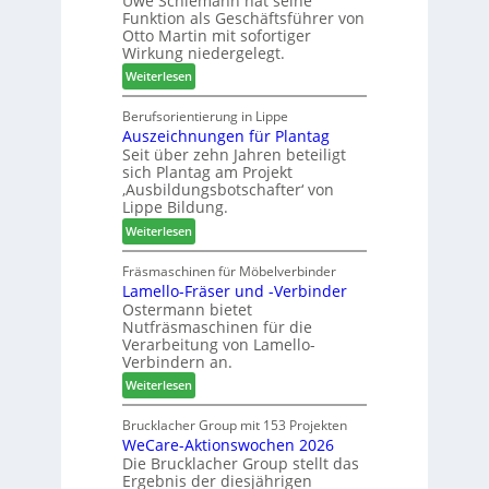
Uwe Schiemann hat seine
u
r
Funktion als Geschäftsführer von
g
m
Otto Martin mit sofortiger
l
-
Wirkung niedergelegt.
ä
S
:
Weiterlesen
d
o
M
t
r
a
Berufsorientierung in Lippe
z
t
Auszeichnungen für Plantag
r
u
i
Seit über zehn Jahren beteiligt
t
m
m
sich Plantag am Projekt
i
T
e
‚Ausbildungsbotschafter‘ von
n
r
n
Lippe Bildung.
:
e
t
:
Weiterlesen
N
f
A
e
f
u
Fräsmaschinen für Möbelverbinder
u
e
Lamello-Fräser und -Verbinder
s
e
i
Ostermann bietet
z
r
n
Nutfräsmaschinen für die
e
G
Verarbeitung von Lamello-
i
e
Verbindern an.
c
s
:
Weiterlesen
h
c
L
n
h
a
Brucklacher Group mit 153 Projekten
u
ä
WeCare-Aktionswochen 2026
m
n
f
Die Brucklacher Group stellt das
e
g
t
Ergebnis der diesjährigen
l
e
s