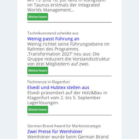
im Taunus erstmals der Integrated
e
o
Worlds Management…
u
l
:
ä
Weiterlesen
t
M
d
s
ö
t
c
Technikvorstand scheidet aus
b
z
h
Weinig passt Führung an
e
u
l
Weinig richtet seine Führungsebene im
l
r
a
Rahmen des Programms
b
H
n
‚Transformation 2027‘ neu aus: Die
r
a
d
Gruppe reduziert die Vorstandsstruktur
a
u
von drei Mitgliedern auf zwei.
n
s
:
Weiterlesen
c
m
W
h
e
e
Fachmesse in Klagenfurt
e
s
Elvedi und Hubtex stellen aus
i
e
s
Elvedi präsentiert auf der Holz&Bau in
n
r
e
Klagenfurt vom 2. bis 5. September
i
ö
Lagerlösungen.
g
r
:
p
Weiterlesen
t
E
a
e
l
s
r
German Brand Award für Markenstrategie
v
s
t
Zwei Preise für Wemhöner
e
t
Z
Wemhöner wurde beim German Brand
d
F