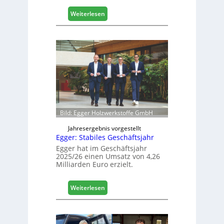
a
l
:
Weiterlesen
i
H
s
ä
i
f
e
e
r
l
t
e
s
e
i
r
c
ö
h
f
Bild: Egger Holzwerkstoffe GmbH
f
n
Jahresergebnis vorgestellt
Egger: Stabiles Geschäftsjahr
e
t
Egger hat im Geschäftsjahr
2025/26 einen Umsatz von 4,26
L
Milliarden Euro erzielt.
o
g
i
:
Weiterlesen
s
E
t
g
i
g
k