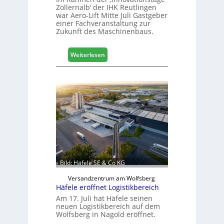
Zollernalb‘ der IHK Reutlingen
war Aero-Lift Mitte Juli Gastgeber
einer Fachveranstaltung zur
Zukunft des Maschinenbaus.
:
Weiterlesen
M
a
s
c
h
i
n
e
n
b
a
Bild: Häfele SE & Co KG
u
d
Versandzentrum am Wolfsberg
Häfele eröffnet Logistikbereich
i
g
Am 17. Juli hat Häfele seinen
neuen Logistikbereich auf dem
i
Wolfsberg in Nagold eröffnet.
t