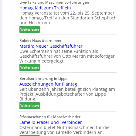
Live-Talks und Maschinenvorführungen
c
e
l
Homag lädt zum Treff ein
h
f
l
Homag veranstaltet vom 22. bis 25. September
e
ü
e
den Homag-Treff an den Standorten Schopfloch
n
r
n
und Holzbronn.
s
W
a
:
Weiterlesen
t
e
u
H
a
m
s
o
Robert Haas übernimmt
u
h
Martin: Neuer Geschäftsführer
m
r
ö
Uwe Schiemann hat seine Funktion als
a
a
n
Geschäftsführer von Otto Martin mit sofortiger
g
u
e
Wirkung niedergelegt.
l
m
r
:
ä
Weiterlesen
-
M
d
S
a
t
Berufsorientierung in Lippe
o
Auszeichnungen für Plantag
r
z
r
Seit über zehn Jahren beteiligt sich Plantag am
t
u
t
Projekt ‚Ausbildungsbotschafter‘ von Lippe
i
m
i
Bildung.
n
T
m
:
:
Weiterlesen
r
e
A
N
e
n
u
e
Fräsmaschinen für Möbelverbinder
f
t
Lamello-Fräser und -Verbinder
s
u
f
Ostermann bietet Nutfräsmaschinen für die
z
e
e
Verarbeitung von Lamello-Verbindern an.
e
r
i