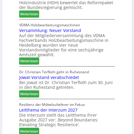
Holzindustrie (HDH) bewertet das Reformpaket
d
b
B
e
der Bundesregierung gemischt.
e
o
e
n
:
r
t
Weiterlesen
s
2
H
h
u
0
D
i
VDMA Holzbearbeitungsmaschinen
c
2
Versammlung: Neuer Vorstand
H
l
h
6
Auf der Mitgliederversammlung des VDMA
f
f
e
Fachverbands Holzbearbeitungsmaschine in
o
t
r
Heidelberg wurden vier neue
r
b
z
Vorstandsmitglieder für eine sechsjährige
d
e
a
Amtszeit gewählt.
e
i
h
:
Weiterlesen
r
P
l
V
t
r
e
e
Dr. Christian Terfloth geht in Ruhestand
N
o
n
Jowat-Vorstand verabschiedet
r
a
d
Bei Jowat ist Dr. Christian Terfloth zum 30. Juni
s
c
u
in den Ruhestand getreten.
a
h
k
m
:
Weiterlesen
b
t
m
J
e
s
l
o
Resilienz der Möbelzulieferer im Fokus
s
u
u
Leitthema der Interzum 2027
w
s
c
n
Die Interzum stellt das Leitthema ihrer
a
e
h
Ausgabe 2027 vor: ‚Beyond Boundaries:
g
t
r
e
Elevating Strategic Resilience‘.
:
-
u
N
:
V
Weiterlesen
n