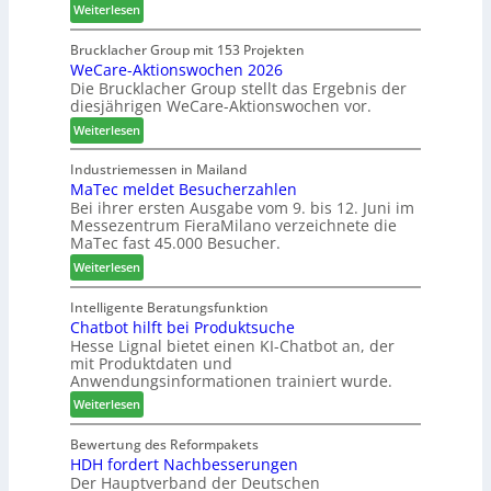
i
G
n
:
Weiterlesen
c
e
L
h
s
a
Brucklacher Group mit 153 Projekten
n
c
WeCare-Aktionswochen 2026
m
u
Die Brucklacher Group stellt das Ergebnis der
h
e
diesjährigen WeCare-Aktionswochen vor.
n
ä
l
g
f
l
:
Weiterlesen
e
t
o
W
n
s
-
e
Industriemessen in Mailand
f
f
F
MaTec meldet Besucherzahlen
C
ü
ü
r
Bei ihrer ersten Ausgabe vom 9. bis 12. Juni im
a
Messezentrum FieraMilano verzeichnete die
r
h
ä
r
MaTec fast 45.000 Besucher.
P
r
s
e
l
e
e
:
-
Weiterlesen
a
r
r
M
A
n
u
a
k
Intelligente Beratungsfunktion
t
n
Chatbot hilft bei Produktsuche
T
t
a
Hesse Lignal bietet einen KI-Chatbot an, der
d
e
i
mit Produktdaten und
g
-
c
o
Anwendungsinformationen trainiert wurde.
V
m
n
e
:
e
Weiterlesen
s
r
C
l
w
b
h
d
Bewertung des Reformpakets
o
HDH fordert Nachbesserungen
i
a
e
c
Der Hauptverband der Deutschen
n
t
t
h