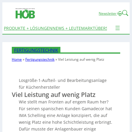
Linked
Newsletter
PRODUKTE + LÖSUNGEN
NEWS + LEUTE
MARKTÜBERSICHTEN
TER
FERTIGUNGSTECHNIK
Home
»
Fertigungstechnik
»
Viel Leistung auf wenig Platz
Losgröße-1-Aufteil- und Bearbeitungsanlage
für Küchenhersteller
Viel Leistung auf wenig Platz
Wie stellt man Fronten auf engem Raum her?
Für seinen spanischen Kunden Gamadecor hat
IMA Schelling eine Anlage konzipiert, die auf
wenig Platz eine hohe Schichtleistung erbringt.
Dafür musste der Anlagenbauer einige