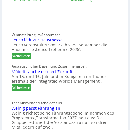
Kundenwunsch
Teilehandling
Veranstaltung im September
Leuco lädt zur Hausmesse
Leuco veranstaltet vom 22. bis 25. September die
Hausmesse ‚Leuco Treffpunkt 2026‘.
:
Weiterlesen
L
e
Austausch über Daten und Zusammenarbeit
Möbelbranche erörtert Zukunft
u
Am 15. und 16. Juli fand in Königstein im Taunus
c
erstmals der Integrated Worlds Management…
o
l
:
Weiterlesen
ä
M
d
ö
t
Technikvorstand scheidet aus
b
Weinig passt Führung an
z
e
Weinig richtet seine Führungsebene im Rahmen des
u
l
Programms ‚Transformation 2027‘ neu aus: Die
r
b
Gruppe reduziert die Vorstandsstruktur von drei
H
r
Mitgliedern auf zwei.
a
a