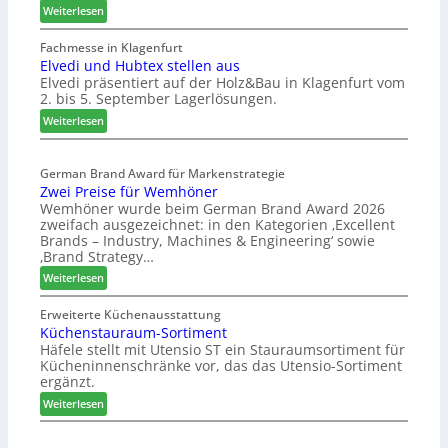
:
Weiterlesen
u
n
W
s
c
e
Fachmesse in Klagenfurt
m
h
Elvedi und Hubtex stellen aus
i
e
e
Elvedi präsentiert auf der Holz&Bau in Klagenfurt vom
n
s
e
2. bis 5. September Lagerlösungen.
i
s
r
g
:
Weiterlesen
e
ö
p
E
r
a
l
t
s
German Brand Award für Markenstrategie
v
e
Zwei Preise für Wemhöner
s
e
r
Wemhöner wurde beim German Brand Award 2026
t
d
t
zweifach ausgezeichnet: in den Kategorien ‚Excellent
F
i
Z
Brands – Industry, Machines & Engineering‘ sowie
ü
u
u
‚Brand Strategy…
h
n
k
:
Weiterlesen
r
d
u
Z
u
H
n
w
Erweiterte Küchenausstattung
n
u
f
Küchenstauraum-Sortiment
e
g
b
t
Häfele stellt mit Utensio ST ein Stauraumsortiment für
i
a
t
Kücheninnenschränke vor, das das Utensio-Sortiment
P
n
e
ergänzt.
r
x
:
e
Weiterlesen
s
K
i
t
ü
s
e