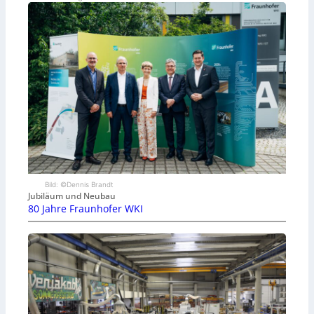
Bild: ©Dennis Brandt
Jubiläum und Neubau
80 Jahre Fraunhofer WKI