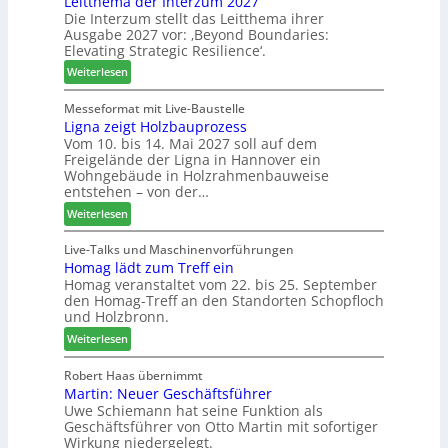
Leitthema der Interzum 2027
s
c
n
Die Interzum stellt das Leitthema ihrer
a
e
h
Ausgabe 2027 vor: ‚Beyond Boundaries:
g
t
r
e
Elevating Strategic Resilience‘.
:
-
u
N
:
V
Weiterlesen
n
e
L
o
g
u
e
r
Messeformat mit Live-Baustelle
e
e
Ligna zeigt Holzbauprozess
i
s
n
Vom 10. bis 14. Mai 2027 soll auf dem
r
t
t
Freigelände der Ligna in Hannover ein
V
t
a
Wohngebäude in Holzrahmenbauweise
o
h
n
entstehen – von der…
r
e
d
:
Weiterlesen
s
m
v
L
t
a
e
i
Live-Talks und Maschinenvorführungen
a
d
r
Homag lädt zum Treff ein
g
n
e
a
Homag veranstaltet vom 22. bis 25. September
n
d
r
b
den Homag-Treff an den Standorten Schopfloch
a
I
s
und Holzbronn.
z
n
c
:
e
Weiterlesen
t
h
H
i
e
i
o
g
Robert Haas übernimmt
r
e
Martin: Neuer Geschäftsführer
m
t
z
d
Uwe Schiemann hat seine Funktion als
a
H
u
e
Geschäftsführer von Otto Martin mit sofortiger
g
o
m
t
Wirkung niedergelegt.
l
l