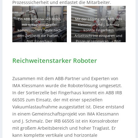
Prozesssicherheit und entlastet die Mitarbeiter.
Ein ABB-Roboter IRB 6650S
Mit der Lösung von ABB, IMA
mit speziellem Greifer
Klessmann und J. Schmalz
kommissioniert heute nach
konnte Fingerhaus
dem Zuschnitt die Platten.
–
Arbeitsschritte einsparen und
Bild: Fingerhaus
Prozesse optimieren .
–
Bild:
Fingerhaus
Reichweitenstarker Roboter
Zusammen mit dem ABB-Partner und Experten von
IMA Klessmann wurde die Roboterlösung umgesetzt.
In der Sortierzelle bei Fingerhaus kommt ein ABB IRB
6650S zum Einsatz, der mit einer speziellen
Vakuumlastaufnahme ausgestattet ist. Diese entstand
in einem Gemeinschaftsprojekt von IMA Klessmann
und J. Schmalz. Der IRB 6650S ist ein Konsolroboter
mit großem Arbeitsbereich und hoher Traglast. Er
kann komplette vertikale und horizontale