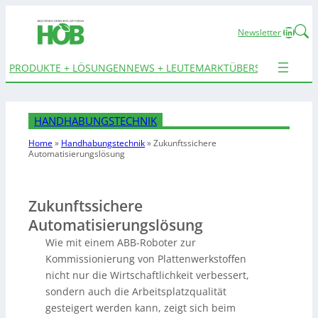
Linked
Newsletter
PRODUKTE + LÖSUNGEN
NEWS + LEUTE
MARKTÜBERSICHTEN
TER
HANDHABUNGSTECHNIK
Home
»
Handhabungstechnik
»
Zukunftssichere
Automatisierungslösung
Zukunftssichere
Automatisierungslösung
Wie mit einem ABB-Roboter zur
Kommissionierung von Plattenwerkstoffen
nicht nur die Wirtschaftlichkeit verbessert,
sondern auch die Arbeitsplatzqualität
gesteigert werden kann, zeigt sich beim