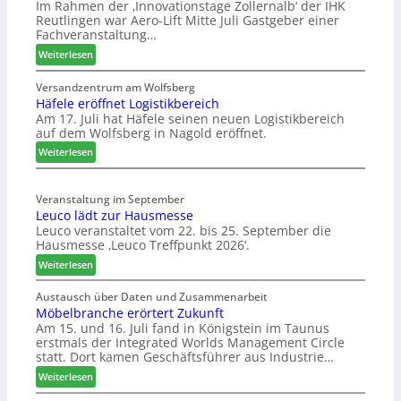
Im Rahmen der ‚Innovationstage Zollernalb‘ der IHK
Reutlingen war Aero-Lift Mitte Juli Gastgeber einer
Fachveranstaltung…
:
Weiterlesen
M
a
Versandzentrum am Wolfsberg
Häfele eröffnet Logistikbereich
s
Am 17. Juli hat Häfele seinen neuen Logistikbereich
c
auf dem Wolfsberg in Nagold eröffnet.
h
i
:
Weiterlesen
n
H
e
ä
n
Veranstaltung im September
f
Leuco lädt zur Hausmesse
b
e
Leuco veranstaltet vom 22. bis 25. September die
a
l
Hausmesse ‚Leuco Treffpunkt 2026‘.
u
e
d
:
e
Weiterlesen
i
L
r
g
e
ö
Austausch über Daten und Zusammenarbeit
i
Möbelbranche erörtert Zukunft
u
f
Am 15. und 16. Juli fand in Königstein im Taunus
t
c
f
erstmals der Integrated Worlds Management Circle
a
o
n
statt. Dort kamen Geschäftsführer aus Industrie…
l
l
e
i
:
ä
Weiterlesen
t
s
M
d
L