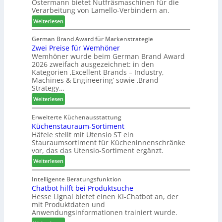
Ostermann bietet Nutfräsmaschinen für die
z
g
b
t
Verarbeitung von Lamello-Verbindern an.
e
a
t
i
n
:
Weiterlesen
e
c
L
x
h
a
German Brand Award für Markenstrategie
s
n
Zwei Preise für Wemhöner
m
t
u
Wemhöner wurde beim German Brand Award
e
e
2026 zweifach ausgezeichnet: in den
n
l
l
Kategorien ‚Excellent Brands – Industry,
g
l
l
Machines & Engineering‘ sowie ‚Brand
e
o
e
Strategy…
n
-
n
:
Weiterlesen
f
F
a
Z
ü
r
u
w
Erweiterte Küchenausstattung
r
ä
s
Küchenstauraum-Sortiment
e
P
s
Häfele stellt mit Utensio ST ein
i
l
e
Stauraumsortiment für Kücheninnenschränke
P
a
r
vor, das das Utensio-Sortiment ergänzt.
r
n
u
:
e
Weiterlesen
t
n
K
i
a
d
ü
s
Intelligente Beratungsfunktion
g
-
Chatbot hilft bei Produktsuche
c
e
V
Hesse Lignal bietet einen KI-Chatbot an, der
h
f
e
mit Produktdaten und
e
ü
r
Anwendungsinformationen trainiert wurde.
n
r
b