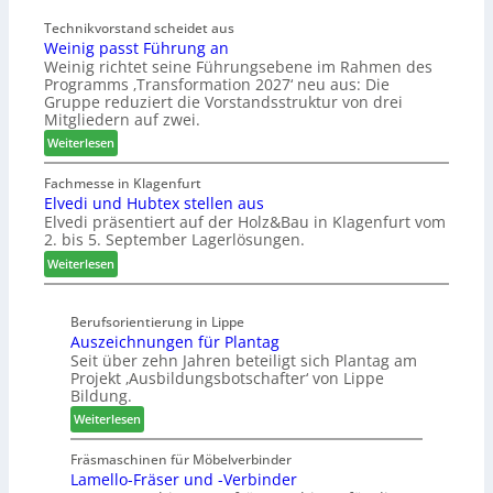
i
ö
t
o
Technikvorstand scheidet aus
e
b
z
g
Weinig passt Führung an
r
e
u
i
Weinig richtet seine Führungsebene im Rahmen des
t
l
r
s
Programms ‚Transformation 2027‘ neu aus: Die
s
b
H
t
Gruppe reduziert die Vorstandsstruktur von drei
i
r
a
i
Mitgliedern auf zwei.
c
a
u
k
:
Weiterlesen
h
n
s
b
W
c
m
e
e
Fachmesse in Klagenfurt
h
e
r
Elvedi und Hubtex stellen aus
i
e
s
e
Elvedi präsentiert auf der Holz&Bau in Klagenfurt vom
n
e
s
i
2. bis 5. September Lagerlösungen.
i
r
e
c
g
:
Weiterlesen
ö
h
p
E
r
a
l
t
s
Berufsorientierung in Lippe
v
e
Auszeichnungen für Plantag
s
e
r
Seit über zehn Jahren beteiligt sich Plantag am
t
d
t
Projekt ‚Ausbildungsbotschafter‘ von Lippe
F
i
Z
Bildung.
ü
u
u
:
Weiterlesen
h
n
k
A
r
d
u
u
Fräsmaschinen für Möbelverbinder
u
H
n
Lamello-Fräser und -Verbinder
s
n
u
f