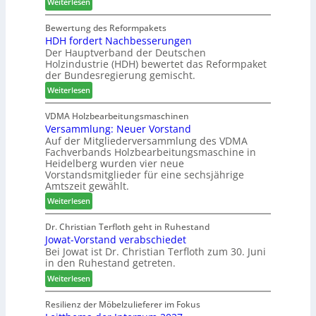
:
s
Weiterlesen
W
i
C
t
e
n
h
a
Bewertung des Reformpakets
m
d
HDH fordert Nachbesserungen
a
u
h
e
Der Hauptverband der Deutschen
t
r
ö
r
Holzindustrie (HDH) bewertet das Reformpaket
b
a
n
der Bundesregierung gemischt.
o
u
e
:
t
Weiterlesen
m
r
H
h
-
D
i
VDMA Holzbearbeitungsmaschinen
S
Versammlung: Neuer Vorstand
H
l
o
Auf der Mitgliederversammlung des VDMA
f
f
r
Fachverbands Holzbearbeitungsmaschine in
o
t
t
Heidelberg wurden vier neue
r
b
i
Vorstandsmitglieder für eine sechsjährige
d
e
m
Amtszeit gewählt.
e
i
e
:
Weiterlesen
r
P
n
V
t
r
t
e
Dr. Christian Terfloth geht in Ruhestand
N
o
Jowat-Vorstand verabschiedet
r
a
d
Bei Jowat ist Dr. Christian Terfloth zum 30. Juni
s
c
u
in den Ruhestand getreten.
a
h
k
m
:
Weiterlesen
b
t
m
J
e
s
l
o
Resilienz der Möbelzulieferer im Fokus
s
u
u
w