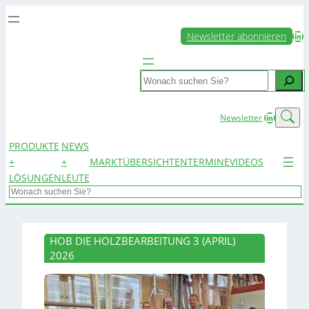
LinkedIn
Newsletter abonnieren
Search
LinkedIn
Newsletter
PRODUKTE
NEWS
+
+
MARKTÜBERSICHTEN
TERMINE
VIDEOS
LÖSUNGEN
LEUTE
Search
HOB DIE HOLZBEARBEITUNG 3 (APRIL)
2026