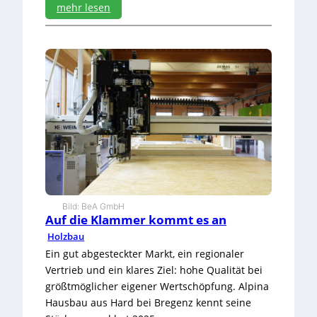
mehr lesen
c
:
h
I
e
m
i
T
d
a
e
k
n
t
d
e
r
S
e
r
i
Bild: BeA GmbH
e
Auf die Klammer kommt es an
Holzbau
Ein gut abgesteckter Markt, ein regionaler
Vertrieb und ein klares Ziel: hohe Qualität bei
größtmöglicher eigener Wertschöpfung. Alpina
Hausbau aus Hard bei Bregenz kennt seine