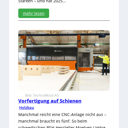
Stärken – und hat 2025…
mehr lesen
:
A
u
f
d
i
e
K
l
a
m
m
e
r
Bild: TechnoWood AG
k
Vorfertigung auf Schienen
o
Holzbau
m
m
Manchmal reicht eine CNC-Anlage nicht aus –
t
manchmal braucht es fünf. So beim
e
schwedischen BSH-Hersteller Moelven Limtre,