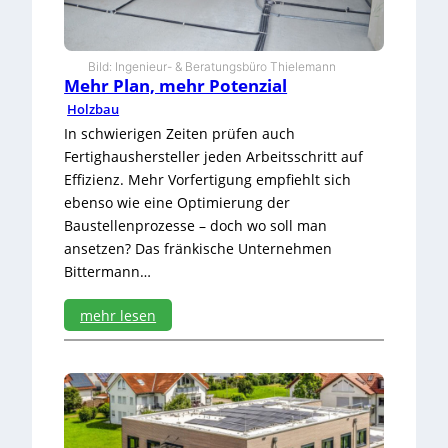
c
h
w
Bild: Ingenieur- & Beratungsbüro Thielemann
a
Mehr Plan, mehr Potenzial
n
Holzbau
z
f
In schwierigen Zeiten prüfen auch
r
Fertighaushersteller jeden Arbeitsschritt auf
ä
Effizienz. Mehr Vorfertigung empfiehlt sich
s
ebenso wie eine Optimierung der
e
Baustellenprozesse – doch wo soll man
r
i
ansetzen? Das fränkische Unternehmen
m
Bittermann…
E
i
mehr lesen
n
s
:
a
M
t
e
z
h
r
P