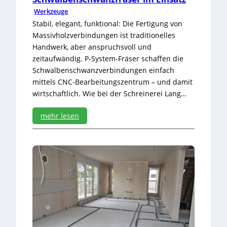
P
Werkzeuge
l
a
Stabil, elegant, funktional: Die Fertigung von
t
Massivholzverbindungen ist traditionelles
z
Handwerk, aber anspruchsvoll und
m
zeitaufwändig. P-System-Fräser schaffen die
a
n
Schwalbenschwanzverbindungen einfach
g
mittels CNC-Bearbeitungszentrum – und damit
e
wirtschaftlich. Wie bei der Schreinerei Lang…
l
mehr lesen
:
S
c
h
w
a
l
b
e
n
s