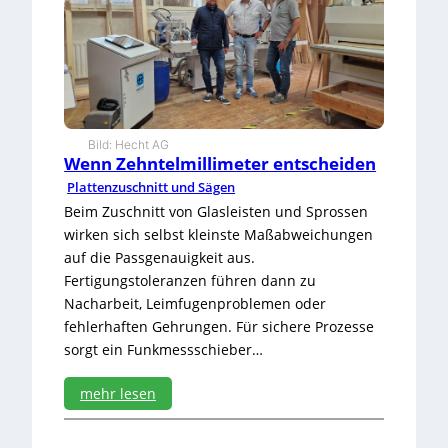
Bild: Hecht AG
Wenn Zehntelmillimeter entscheiden
Plattenzuschnitt und Sägen
Beim Zuschnitt von Glasleisten und Sprossen
wirken sich selbst kleinste Maßabweichungen
auf die Passgenauigkeit aus.
Fertigungstoleranzen führen dann zu
Nacharbeit, Leimfugenproblemen oder
fehlerhaften Gehrungen. Für sichere Prozesse
sorgt ein Funkmessschieber…
mehr lesen
:
W