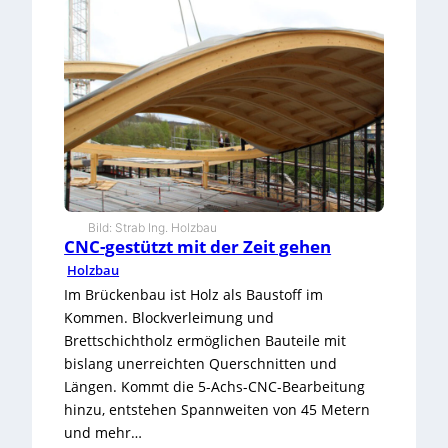
e
u
t
e
s
c
h
o
n
a
n
m
Bild: Strab Ing. Holzbau
o
CNC-gestützt mit der Zeit gehen
r
Holzbau
g
e
Im Brückenbau ist Holz als Baustoff im
n
Kommen. Blockverleimung und
b
Brettschichtholz ermöglichen Bauteile mit
a
bislang unerreichten Querschnitten und
u
e
Längen. Kommt die 5-Achs-CNC-Bearbeitung
n
hinzu, entstehen Spannweiten von 45 Metern
und mehr…