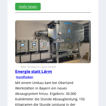
mehr lesen
:
C
N
C
-
g
e
s
t
ü
t
z
t
Bild: Scheuch Ligno GmbH
Energie statt Lärm
m
i
Handhaben
t
Mit einem Umbau kam bei Oberland
d
Werkstätten in Bayern ein neues
e
Absaugsystem hinzu. Ergebnis: 30.000
r
Z
Kubikmeter die Stunde Absaugleistung, 150
e
Kilogramm die Stunde Leistung in der