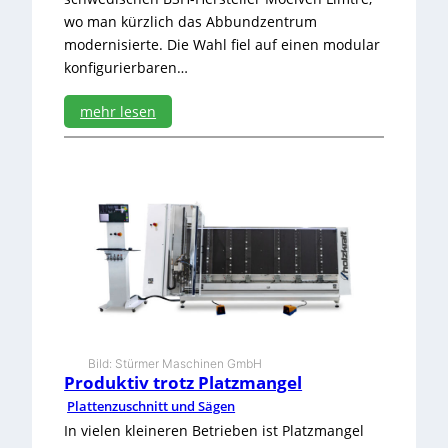
s
wo man kürzlich das Abbundzentrum
a
n
modernisierte. Die Wahl fiel auf einen modular
konfigurierbaren…
mehr lesen
:
V
o
r
f
e
r
t
i
g
u
n
Bild: Stürmer Maschinen GmbH
g
Produktiv trotz Platzmangel
a
u
Plattenzuschnitt und Sägen
f
In vielen kleineren Betrieben ist Platzmangel
S