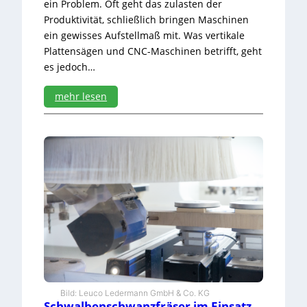
ein Problem. Oft geht das zulasten der
c
Produktivität, schließlich bringen Maschinen
h
ein gewisses Aufstellmaß mit. Was vertikale
i
e
Plattensägen und CNC-Maschinen betrifft, geht
n
es jedoch…
e
n
mehr lesen
:
P
r
o
d
u
k
t
i
v
t
r
o
t
Bild: Leuco Ledermann GmbH & Co. KG
z
Schwalbenschwanzfräser im Einsatz