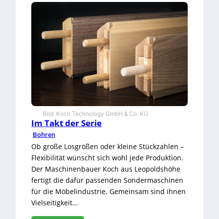
e
n
n
Z
e
h
n
t
e
l
m
i
Bild: Koch Technology GmbH & Co. KG
l
Im Takt der Serie
l
Bohren
i
m
Ob große Losgrößen oder kleine Stückzahlen –
e
Flexibilität wünscht sich wohl jede Produktion.
t
Der Maschinenbauer Koch aus Leopoldshöhe
e
fertigt die dafür passenden Sondermaschinen
r
e
für die Möbelindustrie. Gemeinsam sind ihnen
n
Vielseitigkeit…
t
s