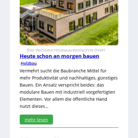
l
a
n
,
m
e
h
r
P
Bild: Weinmann Holzbausystemtechnik GmbH
o
Heute schon an morgen bauen
t
Holzbau
e
Vermehrt sucht die Baubranche Mittel für
n
mehr Produktivität und nachhaltiges, günstiges
z
i
Bauen. Ein Ansatz verspricht beides: das
a
modulare Bauen mit industriell vorgefertigten
l
Elementen. Vor allem die öffentliche Hand
nutzt dieses…
mehr lesen
:
H