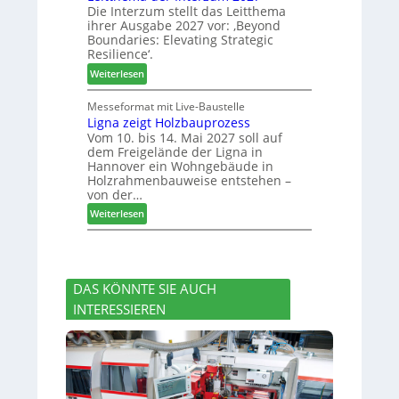
r
Die Interzum stellt das Leitthema
a
g
u
ihrer Ausgabe 2027 vor: ‚Beyond
t
:
n
Boundaries: Elevating Strategic
-
N
g
Resilience‘.
V
e
e
:
Weiterlesen
o
u
n
L
r
e
e
Messeformat mit Live-Baustelle
s
r
Ligna zeigt Holzbauprozess
i
t
V
Vom 10. bis 14. Mai 2027 soll auf
t
a
o
dem Freigelände der Ligna in
t
n
r
Hannover ein Wohngebäude in
h
d
s
Holzrahmenbauweise entstehen –
e
v
t
von der…
m
e
a
:
Weiterlesen
a
r
n
L
d
a
d
i
e
b
g
r
s
n
I
c
DAS KÖNNTE SIE AUCH
a
n
h
INTERESSIEREN
z
t
i
e
e
e
i
r
d
g
z
e
t
u
t
H
m