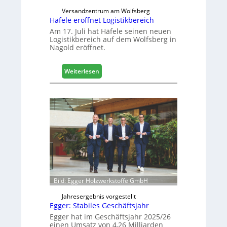
i
Versandzentrum am Wolfsberg
g
Häfele eröffnet Logistikbereich
i
Am 17. Juli hat Häfele seinen neuen
t
Logistikbereich auf dem Wolfsberg in
Nagold eröffnet.
a
l
i
:
Weiterlesen
s
H
i
ä
e
f
r
e
t
l
s
e
i
e
c
r
h
ö
f
f
Bild: Egger Holzwerkstoffe GmbH
n
e
Jahresergebnis vorgestellt
Egger: Stabiles Geschäftsjahr
t
L
Egger hat im Geschäftsjahr 2025/26
einen Umsatz von 4,26 Milliarden
o