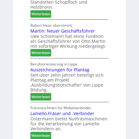
u
Standorten Schopfloch und
s
e
Holzbronn.
s
t
m
:
Weiterlesen
a
h
H
u
ö
o
Robert Haas übernimmt
r
n
Martin: Neuer Geschäftsführer
m
a
e
Uwe Schiemann hat seine Funktion
a
u
r
als Geschäftsführer von Otto Martin
g
m
mit sofortiger Wirkung niedergelegt.
l
-
:
ä
Weiterlesen
S
M
d
o
a
t
Berufsorientierung in Lippe
r
Auszeichnungen für Plantag
r
z
t
Seit über zehn Jahren beteiligt sich
t
u
i
Plantag am Projekt
i
m
m
‚Ausbildungsbotschafter‘ von Lippe
n
T
e
Bildung.
:
r
n
:
Weiterlesen
N
e
t
A
e
f
u
Fräsmaschinen für Möbelverbinder
u
f
Lamello-Fräser und -Verbinder
s
e
e
Ostermann bietet Nutfräsmaschinen
z
r
i
für die Verarbeitung von Lamello-
e
G
n
Verbindern an.
i
e
:
c
Weiterlesen
s