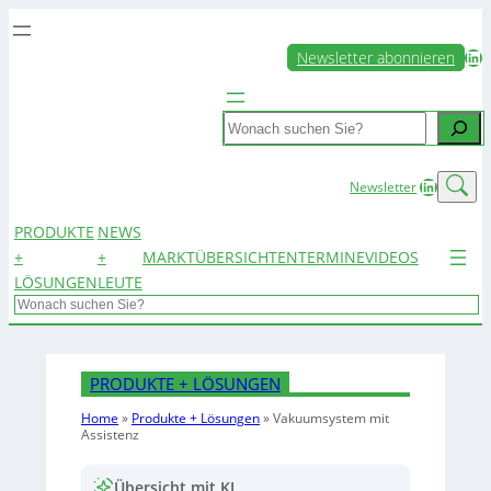
LinkedIn
Newsletter abonnieren
Search
LinkedIn
Newsletter
PRODUKTE
NEWS
+
+
MARKTÜBERSICHTEN
TERMINE
VIDEOS
LÖSUNGEN
LEUTE
Search
PRODUKTE + LÖSUNGEN
Home
»
Produkte + Lösungen
»
Vakuumsystem mit
Assistenz
Übersicht mit KI