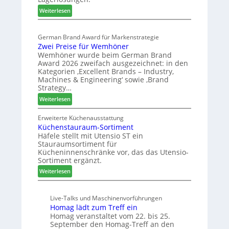
g
r
:
p
Weiterlesen
t
E
a
e
l
s
r
German Brand Award für Markenstrategie
v
s
t
Zwei Preise für Wemhöner
e
t
Z
Wemhöner wurde beim German Brand
d
F
u
Award 2026 zweifach ausgezeichnet: in den
i
ü
k
Kategorien ‚Excellent Brands – Industry,
u
h
u
Machines & Engineering‘ sowie ‚Brand
n
r
Strategy…
n
d
u
f
:
Weiterlesen
H
n
t
Z
u
g
w
Erweiterte Küchenausstattung
b
a
Küchenstauraum-Sortiment
e
t
n
Häfele stellt mit Utensio ST ein
i
e
Stauraumsortiment für
P
x
Kücheninnenschränke vor, das das Utensio-
r
s
Sortiment ergänzt.
e
t
:
Weiterlesen
i
e
K
s
l
ü
e
l
Live-Talks und Maschinenvorführungen
c
f
e
Homag lädt zum Treff ein
h
ü
n
Homag veranstaltet vom 22. bis 25.
e
r
a
September den Homag-Treff an den
n
W