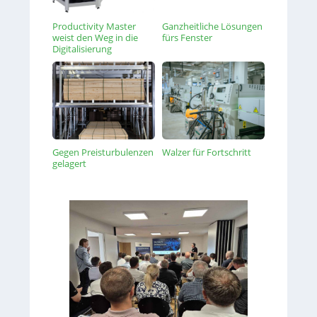
Productivity Master
Ganzheitliche Lösungen
weist den Weg in die
fürs Fenster
Digitalisierung
Gegen Preisturbulenzen
Walzer für Fortschritt
gelagert