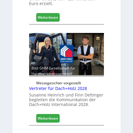
Euro erzielt.
g
i
s
:
Weiterlesen
t
E
i
g
k
g
b
e
e
r
r
:
e
S
i
t
c
a
Bild: GHM Gesellschaft für
h
b
Handwerksmessen mbH
i
Messegesichter vorgestellt
l
Vertreter für Dach+Holz 2028
e
Susanne Heinrich und Finn Dettinger
s
begleiten die Kommunikation der
G
Dach+Holz International 2028.
e
s
:
Weiterlesen
c
V
h
e
ä