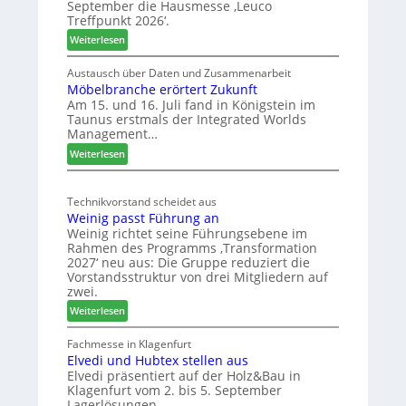
September die Hausmesse ‚Leuco
r
Treffpunkt 2026‘.
e
:
Weiterlesen
S
L
C
e
Austausch über Daten und Zusammenarbeit
M
Möbelbranche erörtert Zukunft
u
D
Am 15. und 16. Juli fand in Königstein im
c
Taunus erstmals der Integrated Worlds
e
o
Management…
u
l
:
ä
Weiterlesen
t
M
d
s
ö
t
c
Technikvorstand scheidet aus
b
z
h
Weinig passt Führung an
e
u
l
Weinig richtet seine Führungsebene im
l
r
a
Rahmen des Programms ‚Transformation
b
H
n
2027‘ neu aus: Die Gruppe reduziert die
r
a
d
Vorstandsstruktur von drei Mitgliedern auf
a
u
zwei.
n
s
:
Weiterlesen
c
m
W
h
e
e
Fachmesse in Klagenfurt
e
s
Elvedi und Hubtex stellen aus
i
e
s
Elvedi präsentiert auf der Holz&Bau in
n
r
e
Klagenfurt vom 2. bis 5. September
i
ö
Lagerlösungen.