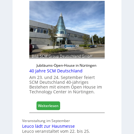
r
f
t
t
r
s
e
j
t
a
e
h
r
r
f
ü
r
Bild: SCM Group Deutschland GmbH
D
a
Jubiläums-Open-House in Nürtingen
c
40 Jahre SCM Deutschland
h
Am 23. und 24. September feiert
+
SCM Deutschland 40-jähriges
Bestehen mit einem Open House im
H
Technology Center in Nürtingen.
o
l
z
:
Weiterlesen
2
4
0
0
Veranstaltung im September
2
J
Leuco lädt zur Hausmesse
8
a
Leuco veranstaltet vom 22. bis 25.
h