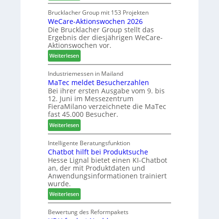
L
h
c
a
n
Brucklacher Group mit 153 Projekten
h
WeCare-Aktionswochen 2026
m
u
ä
Die Brucklacher Group stellt das
e
n
f
Ergebnis der diesjährigen WeCare-
l
g
t
Aktionswochen vor.
l
e
s
:
o
Weiterlesen
n
f
W
-
f
ü
e
F
Industriemessen in Mailand
ü
h
MaTec meldet Besucherzahlen
C
r
r
r
Bei ihrer ersten Ausgabe vom 9. bis
a
ä
P
e
12. Juni im Messezentrum
r
s
l
r
FieraMilano verzeichnete die MaTec
e
e
a
fast 45.000 Besucher.
-
r
n
:
Weiterlesen
A
u
t
M
k
n
a
a
Intelligente Beratungsfunktion
t
d
g
Chatbot hilft bei Produktsuche
T
i
-
Hesse Lignal bietet einen KI-Chatbot
e
o
V
an, der mit Produktdaten und
c
n
e
Anwendungsinformationen trainiert
m
s
r
wurde.
e
w
b
:
Weiterlesen
l
o
i
C
d
c
n
h
Bewertung des Reformpakets
e
h
d