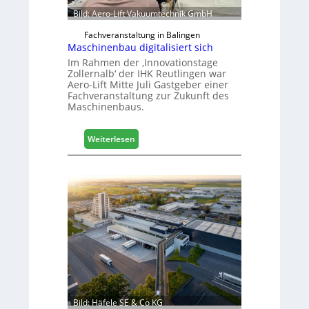
Bild: Aero-Lift Vakuumtechnik GmbH
Fachveranstaltung in Balingen
Maschinenbau digitalisiert sich
Im Rahmen der ‚Innovationstage
Zollernalb‘ der IHK Reutlingen war
Aero-Lift Mitte Juli Gastgeber einer
Fachveranstaltung zur Zukunft des
Maschinenbaus.
:
Weiterlesen
M
a
s
c
h
i
n
e
n
b
a
u
Bild: Häfele SE & Co KG
d