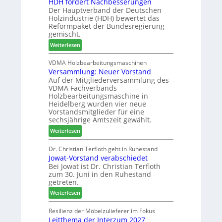
HDH fordert Nachbesserungen
a
t
e
e
Der Hauptverband der Deutschen
t
B
n
r
Holzindustrie (HDH) bewertet das
b
e
2
Reformpaket der Bundesregierung
o
s
0
gemischt.
t
u
2
:
Weiterlesen
h
c
6
H
i
h
D
VDMA Holzbearbeitungsmaschinen
l
e
Versammlung: Neuer Vorstand
H
f
r
Auf der Mitgliederversammlung des
f
t
z
VDMA Fachverbands
o
b
a
Holzbearbeitungsmaschine in
r
e
h
Heidelberg wurden vier neue
d
i
l
Vorstandsmitglieder für eine
e
P
e
sechsjährige Amtszeit gewählt.
r
r
n
:
Weiterlesen
t
o
V
N
d
e
Dr. Christian Terfloth geht in Ruhestand
a
u
Jowat-Vorstand verabschiedet
r
c
k
Bei Jowat ist Dr. Christian Terfloth
s
h
t
zum 30. Juni in den Ruhestand
a
b
s
getreten.
m
e
u
:
m
Weiterlesen
s
c
J
l
s
h
o
u
Resilienz der Möbelzulieferer im Fokus
e
e
Leitthema der Interzum 2027
w
n