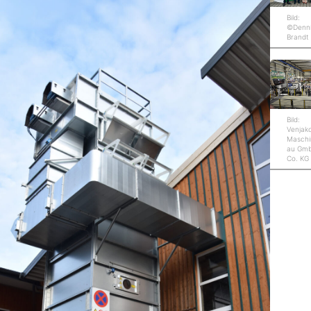
Bild:
©Denn
Brandt
Bild:
Venjak
Maschi
au Gm
Co. KG