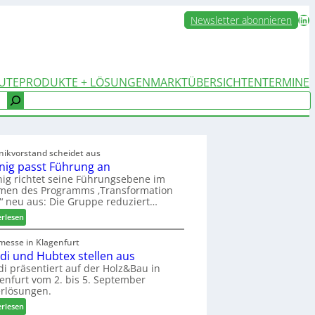
LinkedIn
Newsletter abonnieren
UTE
PRODUKTE + LÖSUNGEN
MARKTÜBERSICHTEN
TERMINE
nikvorstand scheidet aus
nig passt Führung an
ig richtet seine Führungsebene im
men des Programms ‚Transformation
‘ neu aus: Die Gruppe reduziert…
:
erlesen
W
e
messe in Klagenfurt
edi und Hubtex stellen aus
i
n
di präsentiert auf der Holz&Bau in
enfurt vom 2. bis 5. September
i
rlösungen.
g
p
:
erlesen