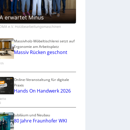
 erwartet Minus
VDMA e.V. Holzbearbeitungsmaschinen
Massivholz-Möbeltischlerei setzt auf
Ergonomie am Arbeitsplatz
Massiv Rücken geschont
arth
Online-Veranstaltung für digitale
Praxis
Hands On Handwerk 2026
lette
G
Jubiläum und Neubau
80 Jahre Fraunhofer WKI