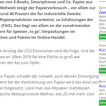
ten von E-Books, Smartphones und Co. Papier aus
Weltweit steigt der Papierverbrauch – vor allem zur
Germ
Zwe
und 40 Prozent der für industrielle Zwecke
Wem
apierprodukten verarbeitet, so Schätzungen der
Awar
den 
 (FAO). Das liegt vor allem an der zunehmenden
Indu
rn für Speisen ‚to go‘, Verpackungen im
‚Bra
chen und Pakete im Online-Handel.
Weit
Erwe
Küc
 Anstieg der CO2-Emissionen sind die Folge. Und die
Häfe
ran. Allein 2018 fiel eine Fläche so groß wie
Stau
Küch
men der Axt zum Opfer.
Uten
Weit
von Papier schadet der Umwelt, auch dessen Entsorgung
Beruf
enn bei der Verbrennung von Papier wird das einst von
Aus
freigesetzt. Lässt man das Altpapier stattdessen
Seit
logische Abbauprozesse Methan, das 25-mal mehr zum
am P
Lipp
Weit