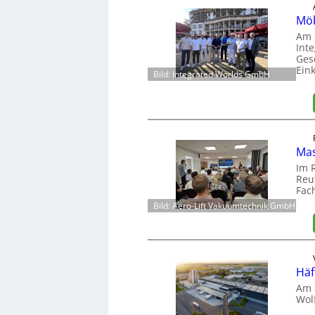
Möb
Am 
Int
Ges
Ein
Bild: Integrated Worlds GmbH
Mas
Im 
Reut
Fac
Bild: Aero-Lift Vakuumtechnik GmbH
Häf
Am 
Wol