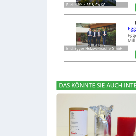
Bild: Häfele SE & Co KG
Egg
Egg
Mill
Bild: Egger Holzwerkstoffe GmbH
DAS KÖNNTE SIE AUCH INT