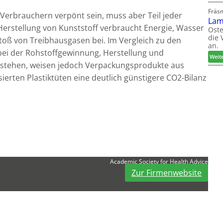
Fräs
Verbrauchern verpönt sein, muss aber Teil jeder
Lam
 Herstellung von Kunststoff verbraucht Energie, Wasser
Oste
die 
oß von Treibhausgasen bei. Im Vergleich zu den
an.
bei der Rohstoffgewinnung, Herstellung und
Weit
stehen, weisen jedoch Verpackungsprodukte aus
tisierten Plastiktüten eine deutlich günstigere CO2-Bilanz
Academic Society for Health Advice
Zur Firmenwebsite