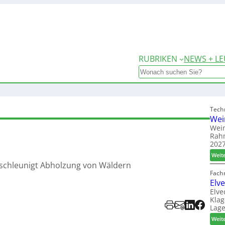
RUBRIKEN
NEWS + LE
Search
Tech
Wei
Wein
Rah
2027
Weit
schleunigt Abholzung von Wäldern
Fach
Elv
Elve
Klag
Lage
Weit