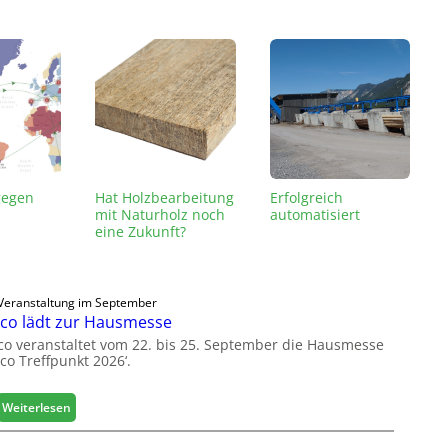
gegen
Hat Holzbearbeitung
Erfolgreich
mit Naturholz noch
automatisiert
eine Zukunft?
Veranstaltung im September
co lädt zur Hausmesse
co veranstaltet vom 22. bis 25. September die Hausmesse
co Treffpunkt 2026‘.
:
Weiterlesen
L
e