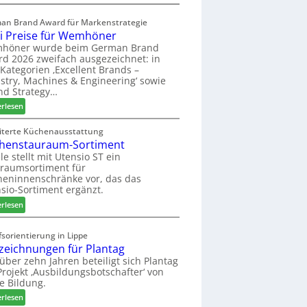
a
E
s
l
an Brand Award für Markenstrategie
s
v
i Preise für Wemhöner
t
e
höner wurde beim German Brand
F
d
d 2026 zweifach ausgezeichnet: in
ü
i
Kategorien ‚Excellent Brands –
h
u
stry, Machines & Engineering‘ sowie
r
n
nd Strategy…
u
d
:
erlesen
n
H
Z
g
u
w
iterte Küchenausstattung
a
b
henstauraum-Sortiment
e
n
t
i
le stellt mit Utensio ST ein
e
raumsortiment für
P
x
eninnenschränke vor, das das
r
s
sio-Sortiment ergänzt.
e
t
:
i
erlesen
e
K
s
l
ü
e
sorientierung in Lippe
l
c
f
zeichnungen für Plantag
e
h
ü
 über zehn Jahren beteiligt sich Plantag
n
e
r
rojekt ‚Ausbildungsbotschafter‘ von
a
n
W
e Bildung.
u
s
e
:
erlesen
s
t
m