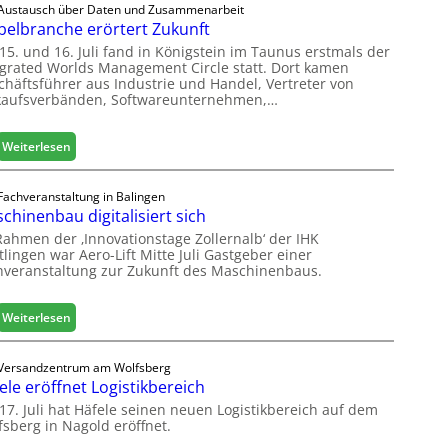
Austausch über Daten und Zusammenarbeit
u
elbranche erörtert Zukunft
c
15. und 16. Juli fand in Königstein im Taunus erstmals der
o
egrated Worlds Management Circle statt. Dort kamen
l
chäftsführer aus Industrie und Handel, Vertreter von
ä
kaufsverbänden, Softwareunternehmen,…
d
t
:
Weiterlesen
z
M
u
ö
r
Fachveranstaltung in Balingen
b
H
chinenbau digitalisiert sich
e
a
Rahmen der ‚Innovationstage Zollernalb‘ der IHK
l
u
lingen war Aero-Lift Mitte Juli Gastgeber einer
b
s
hveranstaltung zur Zukunft des Maschinenbaus.
r
m
a
e
n
:
Weiterlesen
s
c
M
s
h
a
e
Versandzentrum am Wolfsberg
e
s
ele eröffnet Logistikbereich
e
c
17. Juli hat Häfele seinen neuen Logistikbereich auf dem
r
h
fsberg in Nagold eröffnet.
ö
i