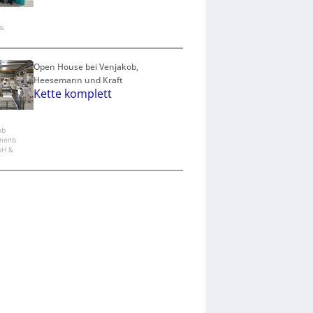
is
Open House bei Venjakob,
Heesemann und Kraft
Kette komplett
ob
nenb
bH &