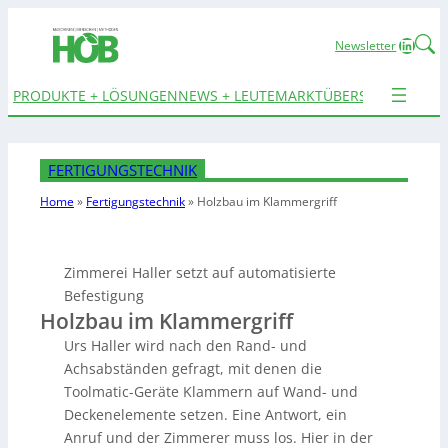
Linked
Newsletter
PRODUKTE + LÖSUNGEN
NEWS + LEUTE
MARKTÜBERSICHTEN
TER
FERTIGUNGSTECHNIK
Home
»
Fertigungstechnik
»
Holzbau im Klammergriff
Zimmerei Haller setzt auf automatisierte
Befestigung
Holzbau im Klammergriff
Urs Haller wird nach den Rand- und
Achsabständen gefragt, mit denen die
Toolmatic-Geräte Klammern auf Wand- und
Deckenelemente setzen. Eine Antwort, ein
Anruf und der Zimmerer muss los. Hier in der