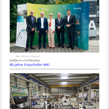
Bild: ©Dennis Brandt
Jubiläum und Neubau
80 Jahre Fraunhofer WKI