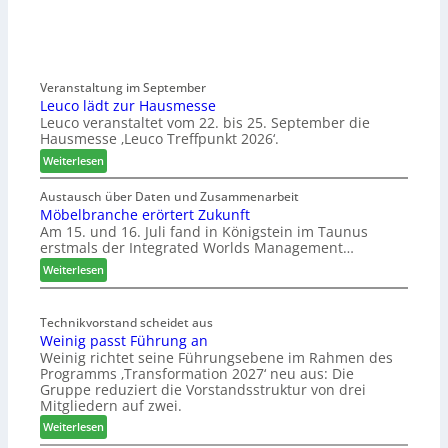
Veranstaltung im September
Leuco lädt zur Hausmesse
Leuco veranstaltet vom 22. bis 25. September die
Hausmesse ‚Leuco Treffpunkt 2026‘.
:
Weiterlesen
L
e
Austausch über Daten und Zusammenarbeit
Möbelbranche erörtert Zukunft
u
Am 15. und 16. Juli fand in Königstein im Taunus
c
erstmals der Integrated Worlds Management…
o
l
:
Weiterlesen
ä
M
d
ö
t
Technikvorstand scheidet aus
b
Weinig passt Führung an
z
e
Weinig richtet seine Führungsebene im Rahmen des
u
l
Programms ‚Transformation 2027‘ neu aus: Die
r
b
Gruppe reduziert die Vorstandsstruktur von drei
H
r
Mitgliedern auf zwei.
a
a
:
Weiterlesen
u
n
W
s