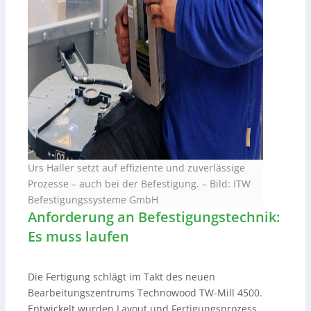
Urs Haller setzt auf effiziente und zuverlässige
Prozesse – auch bei der Befestigung.
–
Bild: ITW
Befestigungssysteme GmbH
Anforderung an Befestigungstechnik:
Es muss laufen
Die Fertigung schlägt im Takt des neuen
Bearbeitungszentrums Technowood TW-Mill 4500.
Entwickelt wurden Layout und Fertigungsprozess