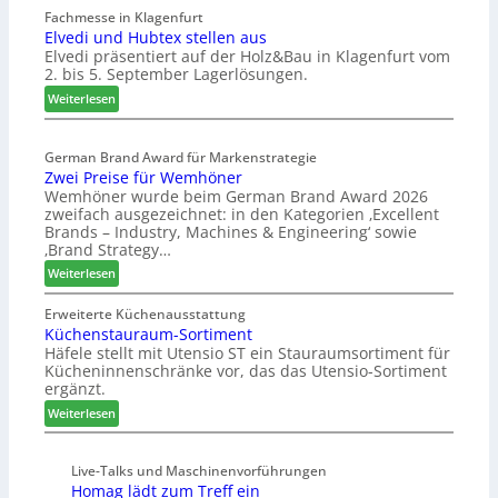
c
e
Fachmesse in Klagenfurt
m
h
Elvedi und Hubtex stellen aus
i
e
e
Elvedi präsentiert auf der Holz&Bau in Klagenfurt vom
n
s
e
2. bis 5. September Lagerlösungen.
i
s
r
g
:
Weiterlesen
e
ö
p
E
r
a
l
t
s
German Brand Award für Markenstrategie
v
e
Zwei Preise für Wemhöner
s
e
r
Wemhöner wurde beim German Brand Award 2026
t
d
t
zweifach ausgezeichnet: in den Kategorien ‚Excellent
F
i
Z
Brands – Industry, Machines & Engineering‘ sowie
ü
u
u
‚Brand Strategy…
h
n
k
:
Weiterlesen
r
d
u
Z
u
H
n
w
Erweiterte Küchenausstattung
n
u
f
Küchenstauraum-Sortiment
e
g
b
t
Häfele stellt mit Utensio ST ein Stauraumsortiment für
i
a
t
Kücheninnenschränke vor, das das Utensio-Sortiment
P
n
e
ergänzt.
r
x
:
e
Weiterlesen
s
K
i
t
ü
s
e
Live-Talks und Maschinenvorführungen
c
e
l
Homag lädt zum Treff ein
h
f
l