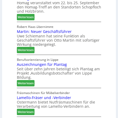
Homag veranstaltet vom 22. bis 25. September
e
ü
e
den Homag-Treff an den Standorten Schopfloch
n
r
n
und Holzbronn.
s
W
a
:
Weiterlesen
t
e
u
H
a
m
s
o
Robert Haas übernimmt
u
h
Martin: Neuer Geschäftsführer
m
r
ö
Uwe Schiemann hat seine Funktion als
a
a
n
Geschäftsführer von Otto Martin mit sofortiger
g
u
e
Wirkung niedergelegt.
l
m
r
:
ä
Weiterlesen
-
M
d
S
a
t
Berufsorientierung in Lippe
o
Auszeichnungen für Plantag
r
z
r
Seit über zehn Jahren beteiligt sich Plantag am
t
u
t
Projekt ‚Ausbildungsbotschafter‘ von Lippe
i
m
i
Bildung.
n
T
m
:
:
Weiterlesen
r
e
A
N
e
n
u
e
Fräsmaschinen für Möbelverbinder
f
t
Lamello-Fräser und -Verbinder
s
u
f
Ostermann bietet Nutfräsmaschinen für die
z
e
e
Verarbeitung von Lamello-Verbindern an.
e
r
i
i
G
n
:
Weiterlesen
c
e
L