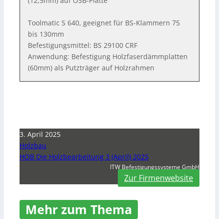
(12,5mm) auf OSB-Platte
Toolmatic S 640, geeignet für BS-Klammern 75
bis 130mm
Befestigungsmittel: BS 29100 CRF
Anwendung: Befestigung Holzfaserdämmplatten
(60mm) als Putzträger auf Holzrahmen
3. April 2025
Holzbau
HOB Die Holzbearbeitung 3 (April) 2025
ITW Befestigungssysteme GmbH
Zur Firmenwebsite
Mehr zum Thema