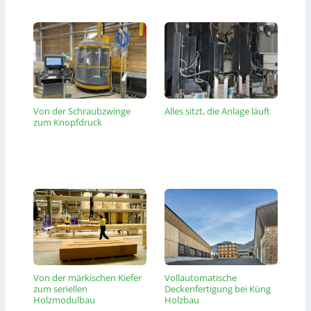
Von der Schraubzwinge
Alles sitzt, die Anlage läuft
zum Knopfdruck
Von der märkischen Kiefer
Vollautomatische
zum seriellen
Deckenfertigung bei Küng
Holzmodulbau
Holzbau