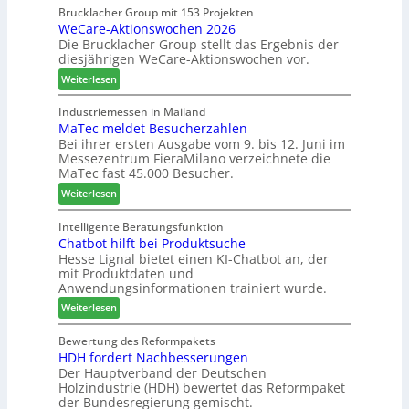
h
s
a
Brucklacher Group mit 153 Projekten
n
c
WeCare-Aktionswochen 2026
m
u
Die Brucklacher Group stellt das Ergebnis der
h
e
diesjährigen WeCare-Aktionswochen vor.
n
ä
l
g
f
l
:
Weiterlesen
e
t
o
W
n
s
-
e
Industriemessen in Mailand
f
f
F
MaTec meldet Besucherzahlen
C
ü
ü
r
Bei ihrer ersten Ausgabe vom 9. bis 12. Juni im
a
Messezentrum FieraMilano verzeichnete die
r
h
ä
r
MaTec fast 45.000 Besucher.
P
r
s
e
l
e
e
:
-
Weiterlesen
a
r
r
M
A
n
u
a
k
Intelligente Beratungsfunktion
t
n
Chatbot hilft bei Produktsuche
T
t
a
Hesse Lignal bietet einen KI-Chatbot an, der
d
e
i
mit Produktdaten und
g
-
c
o
Anwendungsinformationen trainiert wurde.
V
m
n
e
:
e
Weiterlesen
s
r
C
l
w
b
h
d
Bewertung des Reformpakets
o
HDH fordert Nachbesserungen
i
a
e
c
Der Hauptverband der Deutschen
n
t
t
h
Holzindustrie (HDH) bewertet das Reformpaket
d
b
B
e
der Bundesregierung gemischt.
e
o
e
n