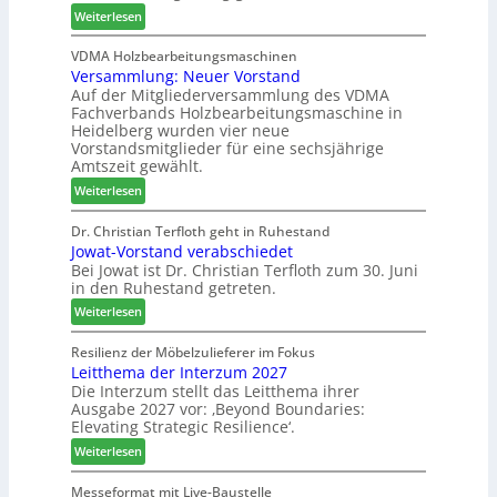
:
r
t
Weiterlesen
s
2
H
h
u
0
D
i
VDMA Holzbearbeitungsmaschinen
c
2
Versammlung: Neuer Vorstand
H
l
h
6
Auf der Mitgliederversammlung des VDMA
f
f
e
Fachverbands Holzbearbeitungsmaschine in
o
t
r
Heidelberg wurden vier neue
r
b
z
Vorstandsmitglieder für eine sechsjährige
d
e
a
Amtszeit gewählt.
e
i
h
:
Weiterlesen
r
P
l
V
t
r
e
e
Dr. Christian Terfloth geht in Ruhestand
N
o
n
Jowat-Vorstand verabschiedet
r
a
d
Bei Jowat ist Dr. Christian Terfloth zum 30. Juni
s
c
u
in den Ruhestand getreten.
a
h
k
m
:
Weiterlesen
b
t
m
J
e
s
l
o
Resilienz der Möbelzulieferer im Fokus
s
u
u
Leitthema der Interzum 2027
w
s
c
n
Die Interzum stellt das Leitthema ihrer
a
e
h
Ausgabe 2027 vor: ‚Beyond Boundaries:
g
t
r
e
Elevating Strategic Resilience‘.
:
-
u
N
:
V
Weiterlesen
n
e
L
o
g
u
e
r
Messeformat mit Live-Baustelle
e