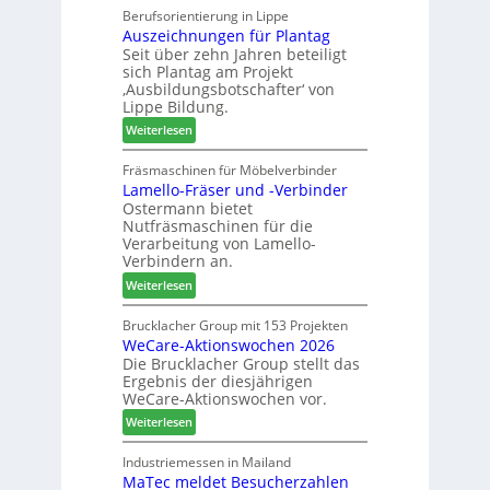
r
a
Berufsorientierung in Lippe
z
t
Auszeichnungen für Plantag
r
u
i
Seit über zehn Jahren beteiligt
t
m
m
sich Plantag am Projekt
i
T
e
‚Ausbildungsbotschafter‘ von
n
r
n
Lippe Bildung.
:
e
t
:
Weiterlesen
N
f
A
e
f
u
Fräsmaschinen für Möbelverbinder
u
e
Lamello-Fräser und -Verbinder
s
e
i
Ostermann bietet
z
r
n
Nutfräsmaschinen für die
e
G
Verarbeitung von Lamello-
i
e
Verbindern an.
c
s
:
Weiterlesen
h
c
L
n
h
a
Brucklacher Group mit 153 Projekten
u
ä
WeCare-Aktionswochen 2026
m
n
f
Die Brucklacher Group stellt das
e
g
t
Ergebnis der diesjährigen
l
e
s
WeCare-Aktionswochen vor.
l
n
f
:
o
Weiterlesen
f
ü
W
-
ü
h
e
F
Industriemessen in Mailand
r
r
MaTec meldet Besucherzahlen
C
r
P
e