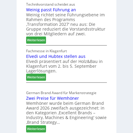
c
Technikvorstand scheidet aus
b
z
h
Weinig passt Führung an
e
u
l
Weinig richtet seine Führungsebene im
l
r
a
Rahmen des Programms
b
H
n
‚Transformation 2027‘ neu aus: Die
r
a
d
Gruppe reduziert die Vorstandsstruktur
a
u
von drei Mitgliedern auf zwei.
n
s
:
Weiterlesen
c
m
W
h
e
e
Fachmesse in Klagenfurt
e
s
Elvedi und Hubtex stellen aus
i
e
s
Elvedi präsentiert auf der Holz&Bau in
n
r
e
Klagenfurt vom 2. bis 5. September
i
ö
Lagerlösungen.
g
r
:
p
Weiterlesen
t
E
a
e
l
s
r
German Brand Award für Markenstrategie
v
s
t
Zwei Preise für Wemhöner
e
t
Z
Wemhöner wurde beim German Brand
d
F
u
Award 2026 zweifach ausgezeichnet: in
i
ü
k
den Kategorien ‚Excellent Brands –
u
h
u
Industry, Machines & Engineering‘ sowie
n
r
‚Brand Strategy…
n
d
u
f
:
Weiterlesen
H
n
t