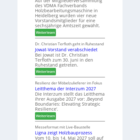
Auf der Mitgliederversammlung
f
t
a
des VDMA Fachverbands
o
b
h
Holzbearbeitungsmaschine in
r
e
l
Heidelberg wurden vier neue
d
i
e
Vorstandsmitglieder für eine
e
P
sechsjährige Amtszeit gewählt.
n
r
r
:
Weiterlesen
t
o
V
N
d
e
Dr. Christian Terfloth geht in Ruhestand
a
u
Jowat-Vorstand verabschiedet
r
c
k
Bei Jowat ist Dr. Christian
s
h
t
Terfloth zum 30. Juni in den
a
b
s
Ruhestand getreten.
m
e
u
:
m
Weiterlesen
s
c
J
l
s
h
o
u
Resilienz der Möbelzulieferer im Fokus
e
e
Leitthema der Interzum 2027
w
n
r
Die Interzum stellt das Leitthema
a
g
u
ihrer Ausgabe 2027 vor: ‚Beyond
t
:
n
Boundaries: Elevating Strategic
-
N
g
Resilience‘.
V
e
e
:
Weiterlesen
o
u
n
L
r
e
e
Messeformat mit Live-Baustelle
s
r
Ligna zeigt Holzbauprozess
i
t
V
Vom 10. bis 14. Mai 2027 soll auf
t
a
o