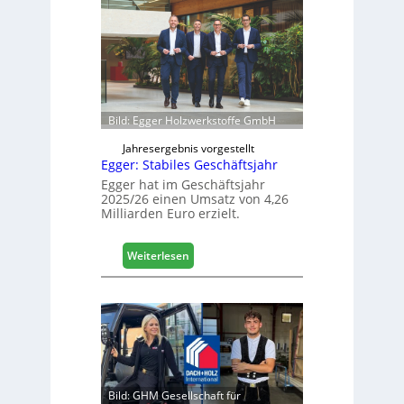
e
e
r
l
t
e
s
e
i
r
c
ö
h
f
Bild: Egger Holzwerkstoffe GmbH
f
n
Jahresergebnis vorgestellt
Egger: Stabiles Geschäftsjahr
e
t
Egger hat im Geschäftsjahr
2025/26 einen Umsatz von 4,26
L
Milliarden Euro erzielt.
o
g
i
:
Weiterlesen
s
E
t
g
i
g
k
e
b
r
e
:
r
S
e
t
Bild: GHM Gesellschaft für
i