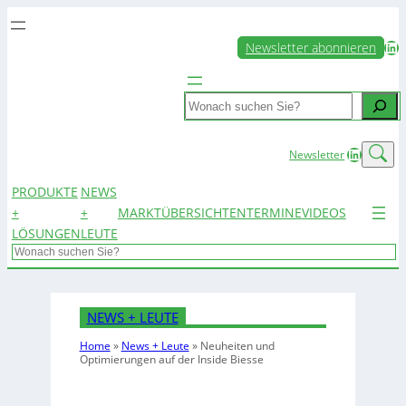
LinkedIn
Newsletter abonnieren
Search
LinkedIn
Newsletter
PRODUKTE
NEWS
+
+
MARKTÜBERSICHTEN
TERMINE
VIDEOS
LÖSUNGEN
LEUTE
Search
NEWS + LEUTE
Home
»
News + Leute
»
Neuheiten und
Optimierungen auf der Inside Biesse