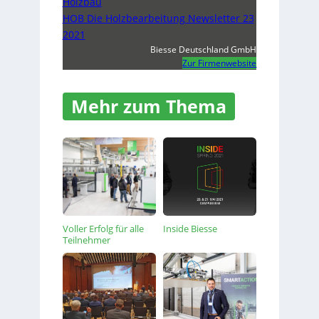
Holzbau
HOB Die Holzbearbeitung Newsletter 23
2021
Biesse Deutschland GmbH
Zur Firmenwebsite
Mehr zum Thema
Voller Erfolg für alle
Inside Biesse
Teilnehmer