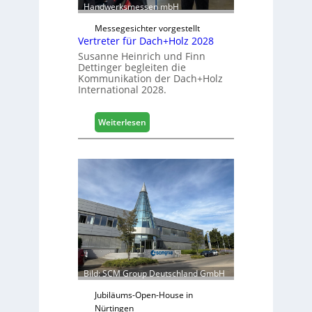
a
Handwerksmessen mbH
c
b
h
Messegesichter vorgestellt
i
Vertreter für Dach+Holz 2028
l
Susanne Heinrich und Finn
e
Dettinger begleiten die
s
Kommunikation der Dach+Holz
G
International 2028.
e
s
:
Weiterlesen
c
V
h
e
ä
r
f
t
t
r
s
e
j
t
a
e
h
r
r
f
ü
Bild: SCM Group Deutschland GmbH
r
D
Jubiläums-Open-House in
a
Nürtingen