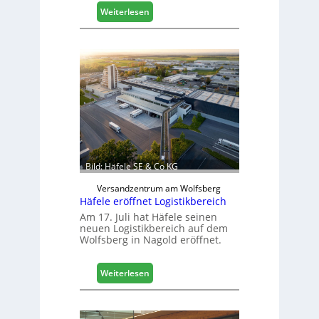
:
Weiterlesen
M
a
s
c
h
i
n
e
n
b
a
Bild: Häfele SE & Co KG
u
d
Versandzentrum am Wolfsberg
Häfele eröffnet Logistikbereich
i
g
Am 17. Juli hat Häfele seinen
neuen Logistikbereich auf dem
i
Wolfsberg in Nagold eröffnet.
t
a
l
:
Weiterlesen
i
H
s
ä
i
f