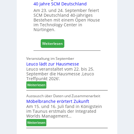
40 Jahre SCM Deutschland
c
h
Am 23. und 24. September feiert
SCM Deutschland 40-jähriges
+
Bestehen mit einem Open House
H
im Technology Center in
o
Nürtingen.
l
z
:
2
Weiterlesen
4
0
0
2
Veranstaltung im September
J
8
Leuco lädt zur Hausmesse
a
Leuco veranstaltet vom 22. bis 25.
h
September die Hausmesse ‚Leuco
r
Treffpunkt 2026‘.
e
:
Weiterlesen
S
L
C
e
Austausch über Daten und Zusammenarbeit
M
Möbelbranche erörtert Zukunft
u
D
Am 15. und 16. Juli fand in Königstein
c
im Taunus erstmals der Integrated
e
o
Worlds Management…
u
l
:
ä
Weiterlesen
t
M
d
s
ö
t