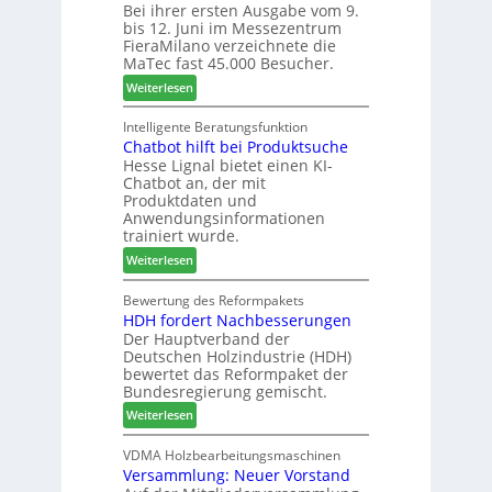
Bei ihrer ersten Ausgabe vom 9.
a
ä
l
r
bis 12. Juni im Messezentrum
r
s
a
FieraMilano verzeichnete die
e
e
n
MaTec fast 45.000 Besucher.
-
r
t
:
Weiterlesen
A
u
a
M
k
n
g
a
Intelligente Beratungsfunktion
t
d
Chatbot hilft bei Produktsuche
T
i
-
Hesse Lignal bietet einen KI-
e
o
V
Chatbot an, der mit
c
n
e
Produktdaten und
m
s
r
Anwendungsinformationen
e
w
b
trainiert wurde.
l
o
i
:
Weiterlesen
d
c
n
C
e
h
d
h
Bewertung des Reformpakets
t
e
e
HDH fordert Nachbesserungen
a
B
n
r
Der Hauptverband der
t
e
2
Deutschen Holzindustrie (HDH)
b
s
0
bewertet das Reformpaket der
o
u
2
Bundesregierung gemischt.
t
c
6
:
Weiterlesen
h
h
H
i
e
D
VDMA Holzbearbeitungsmaschinen
l
r
Versammlung: Neuer Vorstand
H
f
z