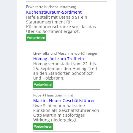
Z
u
g
w
Erweiterte Küchenausstattung
b
a
Küchenstauraum-Sortiment
e
t
n
Häfele stellt mit Utensio ST ein
i
e
Stauraumsortiment für
P
x
Kücheninnenschränke vor, das das
r
s
Utensio-Sortiment ergänzt.
e
t
:
Weiterlesen
i
e
K
s
l
ü
e
l
Live-Talks und Maschinenvorführungen
c
f
e
Homag lädt zum Treff ein
h
ü
n
Homag veranstaltet vom 22. bis
e
r
a
25. September den Homag-Treff
n
W
u
an den Standorten Schopfloch
s
e
und Holzbronn.
s
t
m
:
Weiterlesen
a
h
H
u
ö
o
Robert Haas übernimmt
r
n
Martin: Neuer Geschäftsführer
m
a
e
Uwe Schiemann hat seine
a
u
r
Funktion als Geschäftsführer von
g
m
Otto Martin mit sofortiger
l
-
Wirkung niedergelegt.
ä
S
:
Weiterlesen
d
o
M
t