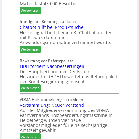
r
MaTec fast 45.000 Besucher.
e
e
l
g
:
-
Weiterlesen
i
r
M
A
e
i
a
k
Intelligente Beratungsfunktion
n
e
Chatbot hilft bei Produktsuche
T
t
Hesse Lignal bietet einen KI-Chatbot an, der
r
e
i
mit Produktdaten und
t
c
o
Anwendungsinformationen trainiert wurde.
e
m
n
s
:
e
Weiterlesen
s
S
C
l
w
y
h
d
Bewertung des Reformpakets
o
HDH fordert Nachbesserungen
s
a
e
c
Der Hauptverband der Deutschen
t
t
t
h
Holzindustrie (HDH) bewertet das Reformpaket
e
b
B
e
der Bundesregierung gemischt.
m
o
e
n
:
t
Weiterlesen
s
2
H
h
u
0
D
i
VDMA Holzbearbeitungsmaschinen
c
2
Versammlung: Neuer Vorstand
H
l
h
6
Auf der Mitgliederversammlung des VDMA
f
f
e
Fachverbands Holzbearbeitungsmaschine in
o
t
r
Heidelberg wurden vier neue
r
b
z
Vorstandsmitglieder für eine sechsjährige
d
e
a
Amtszeit gewählt.
e
i
h
:
Weiterlesen
r
P
l