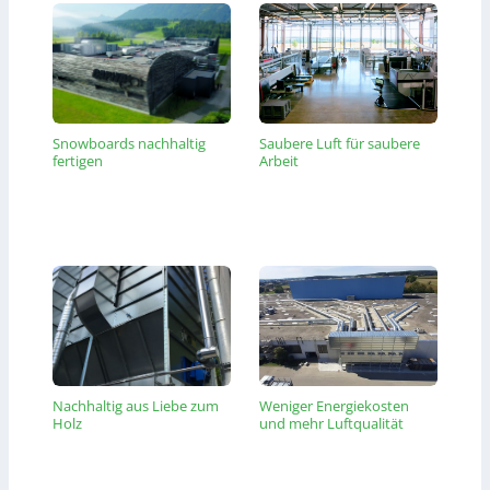
Snowboards nachhaltig
Saubere Luft für saubere
fertigen
Arbeit
Nachhaltig aus Liebe zum
Weniger Energiekosten
Holz
und mehr Luftqualität