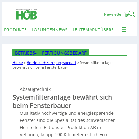
Linked
Newsletter
PRODUKTE + LÖSUNGEN
NEWS + LEUTE
MARKTÜBERSICHTEN
TER
BETRIEBS- + FERTIGUNGSBEDARF
Home
»
Betriebs- + Fertigungsbedarf
»
Systemfilteranlage
bewährt sich beim Fensterbauer
Absaugtechnik
Systemfilteranlage bewährt sich
beim Fensterbauer
Qualitativ hochwertige und energiesparende
Fenster sind die Spezialität des schwedischen
Herstellers Elitfönster Produktion AB in
Vetlanda, knapp 190 Kilometer östlich von