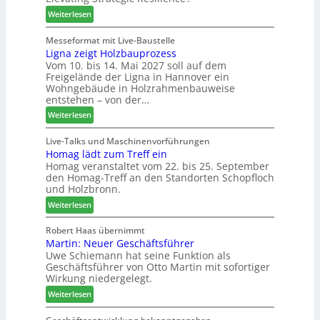
e
i
o
:
Weiterlesen
n
m
-
L
f
e
F
e
Messeformat mit Live-Baustelle
ü
n
r
Ligna zeigt Holzbauprozess
i
r
t
ä
Vom 10. bis 14. Mai 2027 soll auf dem
t
P
s
Freigelände der Ligna in Hannover ein
t
l
e
Wohngebäude in Holzrahmenbauweise
h
a
r
entstehen – von der…
e
n
u
:
Weiterlesen
m
t
n
L
a
a
d
i
Live-Talks und Maschinenvorführungen
d
g
-
Homag lädt zum Treff ein
g
e
V
Homag veranstaltet vom 22. bis 25. September
n
r
e
den Homag-Treff an den Standorten Schopfloch
a
I
r
und Holzbronn.
z
n
b
:
e
Weiterlesen
t
i
H
i
e
n
o
g
Robert Haas übernimmt
r
d
Martin: Neuer Geschäftsführer
m
t
z
e
Uwe Schiemann hat seine Funktion als
a
H
u
r
Geschäftsführer von Otto Martin mit sofortiger
g
o
m
Wirkung niedergelegt.
l
l
2
:
ä
Weiterlesen
z
0
M
d
b
2
a
t
a