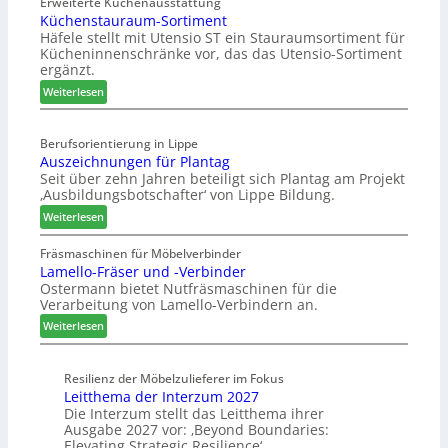
w
Erweiterte Küchenausstattung
n
u
Küchenstauraum-Sortiment
e
g
b
Häfele stellt mit Utensio ST ein Stauraumsortiment für
i
a
t
Kücheninnenschränke vor, das das Utensio-Sortiment
P
n
e
ergänzt.
r
x
:
e
Weiterlesen
s
K
i
t
ü
s
e
Berufsorientierung in Lippe
c
e
l
Auszeichnungen für Plantag
h
f
l
Seit über zehn Jahren beteiligt sich Plantag am Projekt
e
ü
e
‚Ausbildungsbotschafter‘ von Lippe Bildung.
n
r
n
:
s
Weiterlesen
W
a
A
t
e
u
u
a
Fräsmaschinen für Möbelverbinder
m
s
Lamello-Fräser und -Verbinder
s
u
h
Ostermann bietet Nutfräsmaschinen für die
z
r
ö
Verarbeitung von Lamello-Verbindern an.
e
a
n
i
u
e
:
Weiterlesen
c
m
r
L
h
-
a
n
Resilienz der Möbelzulieferer im Fokus
S
m
Leitthema der Interzum 2027
u
o
e
Die Interzum stellt das Leitthema ihrer
n
r
l
Ausgabe 2027 vor: ‚Beyond Boundaries:
g
t
l
Elevating Strategic Resilience‘.