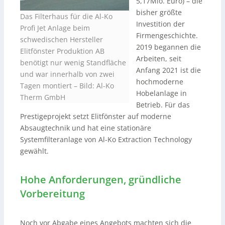
5,17Mio. Euro) – die
bisher größte
Das Filterhaus für die Al-Ko
Investition der
Profi Jet Anlage beim
Firmengeschichte.
schwedischen Hersteller
2019 begannen die
Elitfönster Produktion AB
Arbeiten, seit
benötigt nur wenig Standfläche
Anfang 2021 ist die
und war innerhalb von zwei
hochmoderne
Tagen montiert
–
Bild: Al-Ko
Hobelanlage in
Therm GmbH
Betrieb. Für das
Prestigeprojekt setzt Elitfönster auf moderne
Absaugtechnik und hat eine stationäre
Systemfilteranlage von Al-Ko Extraction Technology
gewählt.
Hohe Anforderungen, gründliche
Vorbereitung
Noch vor Abgabe eines Angebots machten sich die