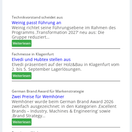
Technikvorstand scheidet aus
Weinig passt Führung an
Weinig richtet seine Führungsebene im Rahmen des
Programms ‚Transformation 2027‘ neu aus: Die
Gruppe reduziert…
:
Weiterlesen
W
e
Fachmesse in Klagenfurt
Elvedi und Hubtex stellen aus
i
Elvedi präsentiert auf der Holz&Bau in Klagenfurt vom
n
2. bis 5. September Lagerlösungen.
i
g
:
Weiterlesen
p
E
a
l
s
German Brand Award für Markenstrategie
v
Zwei Preise für Wemhöner
s
e
Wemhöner wurde beim German Brand Award 2026
t
d
zweifach ausgezeichnet: in den Kategorien ‚Excellent
F
i
Brands – Industry, Machines & Engineering‘ sowie
ü
u
‚Brand Strategy…
h
n
:
Weiterlesen
r
d
Z
u
H