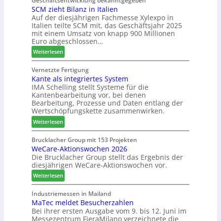
Geschäftsentwicklung bekanntgegeben
7
SCM zieht Bilanz in Italien
r
z
u
Auf der diesjährigen Fachmesse Xylexpo in
t
u
p
Italien teilte SCM mit, das Geschäftsjahr 2025
i
m
r
mit einem Umsatz von knapp 900 Millionen
n
T
o
Euro abgeschlossen…
:
r
z
:
Weiterlesen
N
e
e
S
e
f
s
C
Vernetzte Fertigung
u
f
s
Kante als integriertes System
M
e
e
IMA Schelling stellt Systeme für die
z
r
i
Kantenbearbeitung vor, bei denen
i
G
n
Bearbeitung, Prozesse und Daten entlang der
e
e
Wertschöpfungskette zusammenwirken.
h
s
:
Weiterlesen
t
c
K
B
h
a
Brucklacher Group mit 153 Projekten
i
ä
WeCare-Aktionswochen 2026
n
l
f
Die Brucklacher Group stellt das Ergebnis der
t
a
t
diesjährigen WeCare-Aktionswochen vor.
e
n
s
a
:
Weiterlesen
z
f
l
W
i
ü
s
e
Industriemessen in Mailand
n
h
i
MaTec meldet Besucherzahlen
C
I
r
n
Bei ihrer ersten Ausgabe vom 9. bis 12. Juni im
a
t
e
Messezentrum FieraMilano verzeichnete die
t
r
a