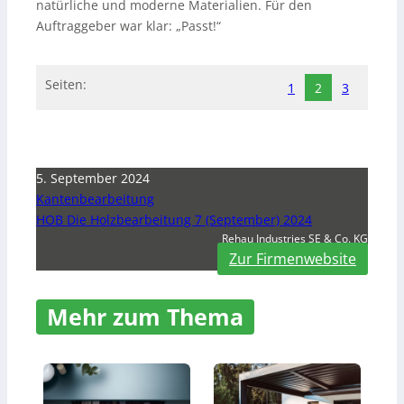
natürliche und moderne Materialien. Für den
Auftraggeber war klar: „Passt!“
Seiten:
1
2
3
5. September 2024
Kantenbearbeitung
HOB Die Holzbearbeitung 7 (September) 2024
Rehau Industries SE & Co. KG
Zur Firmenwebsite
Mehr zum Thema