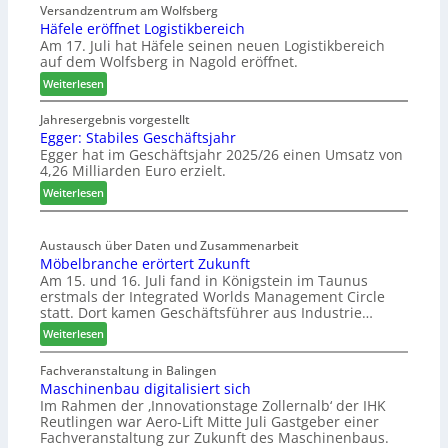
Versandzentrum am Wolfsberg
Häfele eröffnet Logistikbereich
Am 17. Juli hat Häfele seinen neuen Logistikbereich
auf dem Wolfsberg in Nagold eröffnet.
:
Weiterlesen
H
ä
Jahresergebnis vorgestellt
Egger: Stabiles Geschäftsjahr
f
Egger hat im Geschäftsjahr 2025/26 einen Umsatz von
e
4,26 Milliarden Euro erzielt.
l
e
:
Weiterlesen
e
E
r
g
ö
Austausch über Daten und Zusammenarbeit
g
Möbelbranche erörtert Zukunft
f
e
Am 15. und 16. Juli fand in Königstein im Taunus
f
r
erstmals der Integrated Worlds Management Circle
n
:
statt. Dort kamen Geschäftsführer aus Industrie…
e
S
:
Weiterlesen
t
t
M
L
a
ö
Fachveranstaltung in Balingen
o
b
Maschinenbau digitalisiert sich
b
g
i
Im Rahmen der ‚Innovationstage Zollernalb‘ der IHK
e
i
l
Reutlingen war Aero-Lift Mitte Juli Gastgeber einer
l
s
e
Fachveranstaltung zur Zukunft des Maschinenbaus.
b
t
s