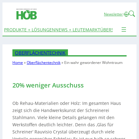
Linked
Newsletter
PRODUKTE + LÖSUNGEN
NEWS + LEUTE
MARKTÜBERSICHTEN
TER
OBERFLÄCHENTECHNIK
Home
»
Oberflächentechnik
»
Ein wahr gewordener Wohntraum
20% weniger Ausschuss
Ob Rehau-Materialien oder Holz: Im gesamten Haus
zeigt sich die Handwerkskunst der Schreinerei
Stahlmann. Viele kleine Details gelangen mit den
Werkstoffen deutlich leichter. Denn das ‚Glas für
Schreiner‘ Rauvisio Crystal überzeugt durch viele
Vorteile gegenüber Echtglas: Es ist nur halb so schwer,