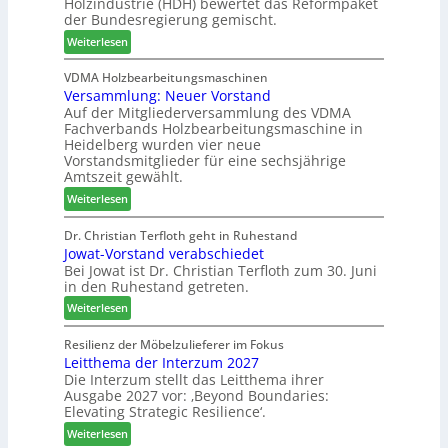
Holzindustrie (HDH) bewertet das Reformpaket
i
m
r
der Bundesregierung gemischt.
g
-
:
p
Weiterlesen
S
H
a
o
D
s
VDMA Holzbearbeitungsmaschinen
r
Versammlung: Neuer Vorstand
H
s
t
Auf der Mitgliederversammlung des VDMA
f
t
i
Fachverbands Holzbearbeitungsmaschine in
o
F
m
Heidelberg wurden vier neue
r
ü
e
Vorstandsmitglieder für eine sechsjährige
d
h
n
Amtszeit gewählt.
e
r
t
:
Weiterlesen
r
u
V
t
n
e
Dr. Christian Terfloth geht in Ruhestand
N
g
Jowat-Vorstand verabschiedet
r
a
a
Bei Jowat ist Dr. Christian Terfloth zum 30. Juni
s
c
n
in den Ruhestand getreten.
a
h
m
:
Weiterlesen
b
m
J
e
l
o
Resilienz der Möbelzulieferer im Fokus
s
u
Leitthema der Interzum 2027
w
s
n
Die Interzum stellt das Leitthema ihrer
a
e
Ausgabe 2027 vor: ‚Beyond Boundaries:
g
t
r
Elevating Strategic Resilience‘.
:
-
u
N
:
V
Weiterlesen
n