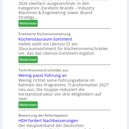
2026 zweifach ausgezeichnet: in den
e
t
l
r
Kategorien ‚Excellent Brands – Industry,
l
s
l
H
Machines & Engineering‘ sowie ‚Brand
l
i
o
a
Strategy…
e
c
-
u
:
Weiterlesen
n
h
F
s
Z
a
r
m
w
Erweiterte Küchenausstattung
u
ä
e
Küchenstauraum-Sortiment
e
s
s
s
Häfele stellt mit Utensio ST ein
i
e
s
Stauraumsortiment für Kücheninnenschränke
P
r
e
vor, das das Utensio-Sortiment ergänzt.
r
u
:
e
Weiterlesen
n
K
i
d
ü
s
Technikvorstand scheidet aus
-
Weinig passt Führung an
c
e
V
Weinig richtet seine Führungsebene im
h
f
e
Rahmen des Programms ‚Transformation 2027‘
e
ü
r
neu aus: Die Gruppe reduziert die
n
r
b
Vorstandsstruktur von drei Mitgliedern auf
s
W
i
zwei.
t
e
n
:
Weiterlesen
a
m
d
W
u
h
e
e
Bewertung des Reformpakets
r
ö
r
HDH fordert Nachbesserungen
i
a
n
Der Hauptverband der Deutschen
n
u
e