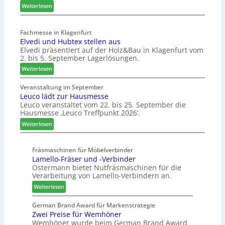
:
r
Weiterlesen
i
G
M
a
k
e
a
n
b
s
Fachmesse in Klagenfurt
s
c
e
c
Elvedi und Hubtex stellen aus
c
h
r
h
Elvedi präsentiert auf der Holz&Bau in Klagenfurt vom
h
e
e
ä
2. bis 5. September Lagerlösungen.
i
e
i
f
:
n
Weiterlesen
r
c
t
E
e
ö
h
s
l
n
Veranstaltung im September
r
j
Leuco lädt zur Hausmesse
v
b
t
a
Leuco veranstaltet vom 22. bis 25. September die
e
a
e
h
Hausmesse ‚Leuco Treffpunkt 2026‘.
d
u
r
r
i
d
t
:
Weiterlesen
u
i
Z
L
n
g
u
e
d
Fräsmaschinen für Möbelverbinder
i
k
u
Lamello-Fräser und -Verbinder
H
t
u
c
Ostermann bietet Nutfräsmaschinen für die
u
a
n
o
Verarbeitung von Lamello-Verbindern an.
b
l
f
l
t
i
:
t
ä
Weiterlesen
e
s
L
d
x
i
a
t
German Brand Award für Markenstrategie
s
Zwei Preise für Wemhöner
e
m
z
Wemhöner wurde beim German Brand Award
t
r
e
u