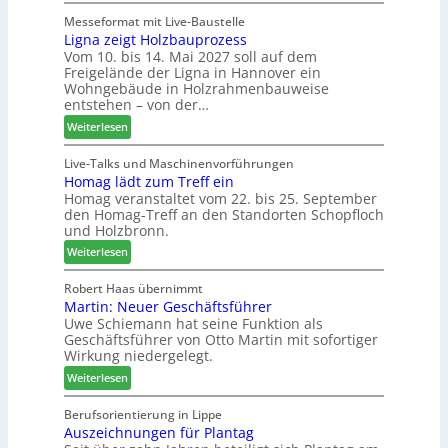
e
L
o
g
u
e
r
Messeformat mit Live-Baustelle
e
e
Ligna zeigt Holzbauprozess
i
s
n
Vom 10. bis 14. Mai 2027 soll auf dem
r
t
t
Freigelände der Ligna in Hannover ein
V
t
a
Wohngebäude in Holzrahmenbauweise
o
h
n
entstehen – von der…
r
e
d
:
Weiterlesen
s
m
v
L
t
a
e
i
Live-Talks und Maschinenvorführungen
a
d
r
Homag lädt zum Treff ein
g
n
e
a
Homag veranstaltet vom 22. bis 25. September
n
d
r
b
den Homag-Treff an den Standorten Schopfloch
a
I
s
und Holzbronn.
z
n
c
:
e
Weiterlesen
t
h
H
i
e
i
o
g
Robert Haas übernimmt
r
e
Martin: Neuer Geschäftsführer
m
t
z
d
Uwe Schiemann hat seine Funktion als
a
H
u
e
Geschäftsführer von Otto Martin mit sofortiger
g
o
m
t
Wirkung niedergelegt.
l
l
2
:
ä
Weiterlesen
z
0
M
d
b
2
a
t
Berufsorientierung in Lippe
a
7
Auszeichnungen für Plantag
r
z
u