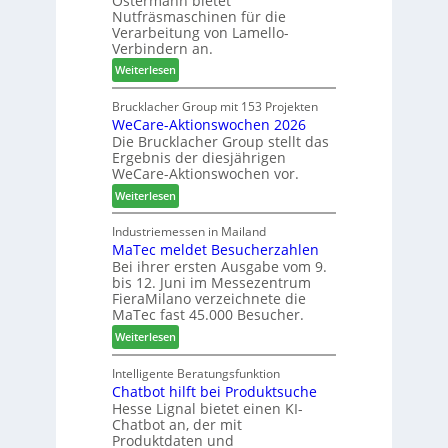
Ostermann bietet
r
n
Nutfräsmaschinen für die
e
G
Verarbeitung von Lamello-
i
e
Verbindern an.
c
s
:
Weiterlesen
h
c
L
n
h
a
Brucklacher Group mit 153 Projekten
u
ä
WeCare-Aktionswochen 2026
m
n
f
Die Brucklacher Group stellt das
e
g
t
Ergebnis der diesjährigen
l
e
s
WeCare-Aktionswochen vor.
l
n
f
:
o
Weiterlesen
f
ü
W
-
ü
h
e
F
Industriemessen in Mailand
r
r
MaTec meldet Besucherzahlen
C
r
P
e
Bei ihrer ersten Ausgabe vom 9.
a
ä
l
r
bis 12. Juni im Messezentrum
r
s
a
FieraMilano verzeichnete die
e
e
n
MaTec fast 45.000 Besucher.
-
r
t
:
Weiterlesen
A
u
a
M
k
n
g
a
Intelligente Beratungsfunktion
t
d
Chatbot hilft bei Produktsuche
T
i
-
Hesse Lignal bietet einen KI-
e
o
V
Chatbot an, der mit
c
n
e
Produktdaten und
m
s
r