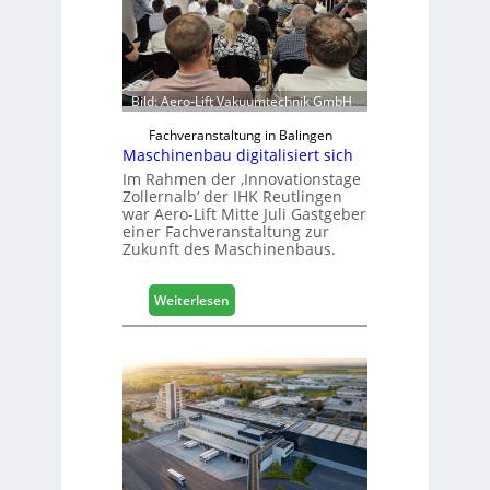
Bild: Aero-Lift Vakuumtechnik GmbH
Fachveranstaltung in Balingen
Maschinenbau digitalisiert sich
Im Rahmen der ‚Innovationstage
Zollernalb‘ der IHK Reutlingen
war Aero-Lift Mitte Juli Gastgeber
einer Fachveranstaltung zur
Zukunft des Maschinenbaus.
:
Weiterlesen
M
a
s
c
h
i
n
e
n