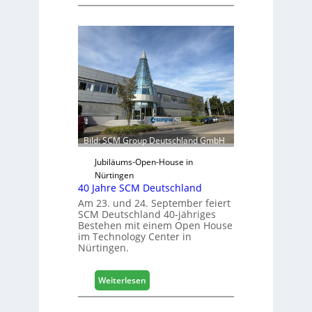
V
h
e
ä
r
f
t
t
r
s
e
j
t
a
e
h
r
r
f
ü
Bild: SCM Group Deutschland GmbH
r
D
Jubiläums-Open-House in
a
Nürtingen
40 Jahre SCM Deutschland
c
h
Am 23. und 24. September feiert
SCM Deutschland 40-jähriges
+
Bestehen mit einem Open House
H
im Technology Center in
o
Nürtingen.
l
z
:
2
Weiterlesen
4
0
0
2