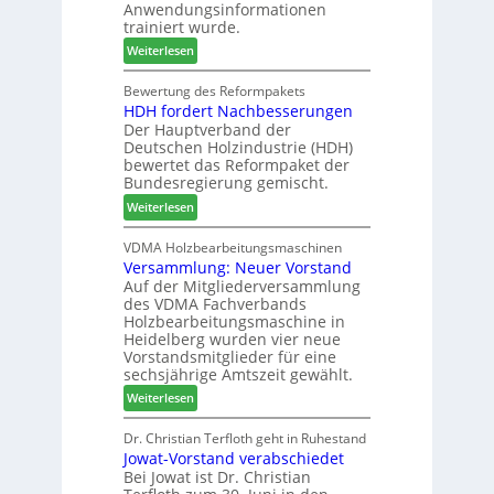
Anwendungsinformationen
e
w
b
trainiert wurde.
l
o
i
:
Weiterlesen
d
c
n
C
e
h
d
h
Bewertung des Reformpakets
t
e
e
HDH fordert Nachbesserungen
a
B
n
r
Der Hauptverband der
t
e
2
Deutschen Holzindustrie (HDH)
b
s
0
bewertet das Reformpaket der
o
u
2
Bundesregierung gemischt.
t
c
6
:
Weiterlesen
h
h
H
i
e
D
VDMA Holzbearbeitungsmaschinen
l
r
Versammlung: Neuer Vorstand
H
f
z
Auf der Mitgliederversammlung
f
t
a
des VDMA Fachverbands
o
b
h
Holzbearbeitungsmaschine in
r
e
l
Heidelberg wurden vier neue
d
i
e
Vorstandsmitglieder für eine
e
P
sechsjährige Amtszeit gewählt.
n
r
r
:
Weiterlesen
t
o
V
N
d
e
Dr. Christian Terfloth geht in Ruhestand
a
u
Jowat-Vorstand verabschiedet
r
c
k
Bei Jowat ist Dr. Christian
s
h
t