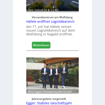
b
a
Bild: Häfele SE & Co KG
u
d
Versandzentrum am Wolfsberg
Häfele eröffnet Logistikbereich
i
g
Am 17. Juli hat Häfele seinen
neuen Logistikbereich auf dem
i
Wolfsberg in Nagold eröffnet.
t
a
l
:
Weiterlesen
i
H
s
ä
i
f
e
e
r
l
t
e
s
e
i
r
c
ö
h
f
Bild: Egger Holzwerkstoffe GmbH
f
n
Jahresergebnis vorgestellt
Egger: Stabiles Geschäftsjahr
e