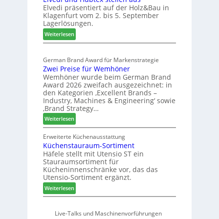
e
s
Elvedi präsentiert auf der Holz&Bau in
n
r
e
Klagenfurt vom 2. bis 5. September
i
ö
Lagerlösungen.
g
r
:
p
Weiterlesen
t
E
a
e
l
s
r
German Brand Award für Markenstrategie
v
s
t
Zwei Preise für Wemhöner
e
t
Z
Wemhöner wurde beim German Brand
d
F
u
Award 2026 zweifach ausgezeichnet: in
i
ü
k
den Kategorien ‚Excellent Brands –
u
h
u
Industry, Machines & Engineering‘ sowie
n
r
‚Brand Strategy…
n
d
u
f
:
Weiterlesen
H
n
t
Z
u
g
w
Erweiterte Küchenausstattung
b
a
Küchenstauraum-Sortiment
e
t
n
Häfele stellt mit Utensio ST ein
i
e
Stauraumsortiment für
P
x
Kücheninnenschränke vor, das das
r
s
Utensio-Sortiment ergänzt.
e
t
:
Weiterlesen
i
e
K
s
l
ü
e
l
Live-Talks und Maschinenvorführungen
c
f
e