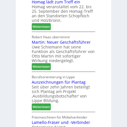
Homag lädt zum Treff ein
h
ü
n
Homag veranstaltet vom 22. bis
e
r
a
25. September den Homag-Treff
n
W
u
an den Standorten Schopfloch
s
e
und Holzbronn.
s
t
m
:
Weiterlesen
a
h
H
u
ö
o
Robert Haas übernimmt
r
n
Martin: Neuer Geschäftsführer
m
a
e
Uwe Schiemann hat seine
a
u
r
Funktion als Geschäftsführer von
g
m
Otto Martin mit sofortiger
l
-
Wirkung niedergelegt.
ä
S
:
Weiterlesen
d
o
M
t
r
a
Berufsorientierung in Lippe
z
t
Auszeichnungen für Plantag
r
u
i
Seit über zehn Jahren beteiligt
t
m
m
sich Plantag am Projekt
i
T
e
‚Ausbildungsbotschafter‘ von
n
r
n
Lippe Bildung.
:
e
t
:
Weiterlesen
N
f
A
e
f
u
Fräsmaschinen für Möbelverbinder
u
e
Lamello-Fräser und -Verbinder
s
e
i
z