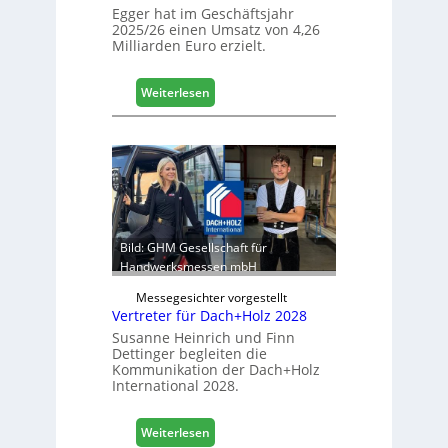
t
Egger hat im Geschäftsjahr
2025/26 einen Umsatz von 4,26
L
Milliarden Euro erzielt.
o
g
i
:
Weiterlesen
s
E
t
g
i
g
k
e
b
r
e
:
r
S
e
t
Bild: GHM Gesellschaft für
i
a
Handwerksmessen mbH
c
b
h
Messegesichter vorgestellt
i
Vertreter für Dach+Holz 2028
l
Susanne Heinrich und Finn
e
Dettinger begleiten die
s
Kommunikation der Dach+Holz
G
International 2028.
e
s
:
Weiterlesen
c