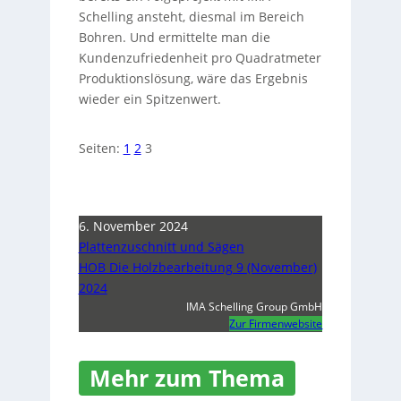
Schelling ansteht, diesmal im Bereich
Bohren. Und ermittelte man die
Kundenzufriedenheit pro Quadratmeter
Produktionslösung, wäre das Ergebnis
wieder ein Spitzenwert.
Seiten:
1
2
3
6. November 2024
Plattenzuschnitt und Sägen
HOB Die Holzbearbeitung 9 (November)
2024
IMA Schelling Group GmbH
Zur Firmenwebsite
Mehr zum Thema