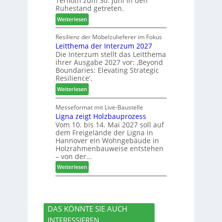
Terfloth zum 30. Juni in den
a
b
s
Ruhestand getreten.
m
e
u
:
m
Weiterlesen
s
c
J
l
s
h
o
u
Resilienz der Möbelzulieferer im Fokus
e
e
Leitthema der Interzum 2027
w
n
r
Die Interzum stellt das Leitthema
a
g
u
ihrer Ausgabe 2027 vor: ‚Beyond
t
:
n
Boundaries: Elevating Strategic
-
N
g
Resilience‘.
V
e
e
:
Weiterlesen
o
u
n
L
r
e
e
Messeformat mit Live-Baustelle
s
r
Ligna zeigt Holzbauprozess
i
t
V
Vom 10. bis 14. Mai 2027 soll auf
t
a
o
dem Freigelände der Ligna in
t
n
r
Hannover ein Wohngebäude in
h
d
s
Holzrahmenbauweise entstehen
e
v
t
– von der…
m
e
a
:
Weiterlesen
a
r
n
L
d
a
d
i
e
b
g
r
s
n
I
c
DAS KÖNNTE SIE AUCH
a
n
h
INTERESSIEREN
z