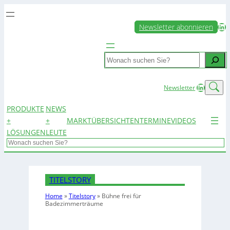
LinkedIn
Newsletter abonnieren
Search
LinkedIn
Newsletter
PRODUKTE
NEWS
+
+
MARKTÜBERSICHTEN
TERMINE
VIDEOS
LÖSUNGEN
LEUTE
Search
TITELSTORY
Home
»
Titelstory
»
Bühne frei für
Badezimmerträume