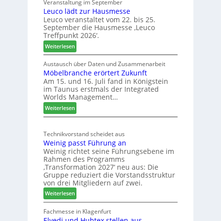
Veranstaltung im September
J
8
Leuco lädt zur Hausmesse
a
Leuco veranstaltet vom 22. bis 25.
h
September die Hausmesse ‚Leuco
r
Treffpunkt 2026‘.
e
:
Weiterlesen
S
L
C
e
Austausch über Daten und Zusammenarbeit
M
Möbelbranche erörtert Zukunft
u
D
Am 15. und 16. Juli fand in Königstein
c
im Taunus erstmals der Integrated
e
o
Worlds Management…
u
l
:
ä
Weiterlesen
t
M
d
s
ö
t
c
Technikvorstand scheidet aus
b
z
h
Weinig passt Führung an
e
u
l
Weinig richtet seine Führungsebene im
l
r
a
Rahmen des Programms
b
H
n
‚Transformation 2027‘ neu aus: Die
r
a
d
Gruppe reduziert die Vorstandsstruktur
a
u
von drei Mitgliedern auf zwei.
n
s
:
Weiterlesen
c
m
W
h
e
e
Fachmesse in Klagenfurt
e
s
Elvedi und Hubtex stellen aus
i