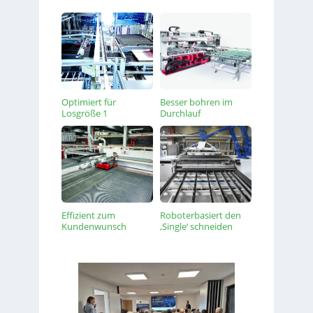
Optimiert für
Besser bohren im
Losgröße 1
Durchlauf
Effizient zum
Roboterbasiert den
Kundenwunsch
‚Single‘ schneiden