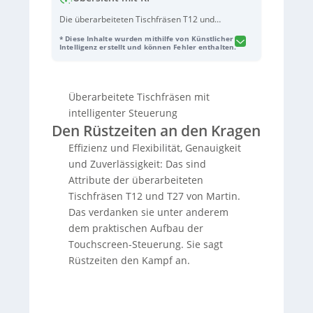
Die überarbeiteten Tischfräsen T12 und
T27 von Martin sind mit einer intelligenten
* Diese Inhalte wurden mithilfe von Künstlicher
10,1 Zoll Touchscreen-Steuerung
Intelligenz erstellt und können Fehler enthalten.
ausgestattet, die Rüstzeiten reduziert und
die Effizienz steigert. Diese Steuerung
verwaltet bis zu 1000 Werkzeuge und bietet
Überarbeitete Tischfräsen mit
eine leicht zu bedienende Oberfläche zur
schnellen und flexiblen Einrichtung von
intelligenter Steuerung
Fräsarbeiten, ohne
Den Rüstzeiten an den Kragen
Programmierungsaufwand. Die Fräsen
Effizienz und Flexibilität, Genauigkeit
ermöglichen präzise
und Zuverlässigkeit: Das sind
Wiederholgenauigkeiten und sind mit
modernen Features wie elektrisch
Attribute der überarbeiteten
einstellbaren Tischringen ausgestattet. Sie
Tischfräsen T12 und T27 von Martin.
eignen sich für handwerkliche Betriebe, die
Das verdanken sie unter anderem
flexible und qualitativ hochwertige
dem praktischen Aufbau der
Fertigung benötigen, und lassen sich
Touchscreen-Steuerung. Sie sagt
individuell an Kundenanforderungen
anpassen.
Rüstzeiten den Kampf an.