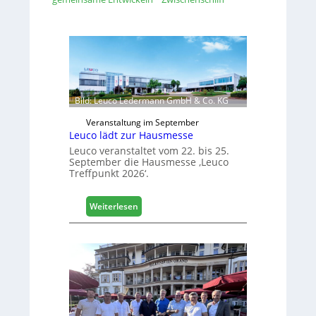
Bild: Leuco Ledermann GmbH & Co. KG
Veranstaltung im September
Leuco lädt zur Hausmesse
Leuco veranstaltet vom 22. bis 25.
September die Hausmesse ‚Leuco
Treffpunkt 2026‘.
:
Weiterlesen
L
e
u
c
o
l
ä
d