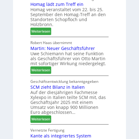
e
Homag lädt zum Treff ein
g
r
r
Homag veranstaltet vom 22. bis 25.
n
I
b
September den Homag-Treff an den
a
n
i
Standorten Schopfloch und
z
t
n
Holzbronn.
e
e
d
:
Weiterlesen
i
r
e
H
g
z
r
o
Robert Haas übernimmt
t
u
Martin: Neuer Geschäftsführer
m
H
m
Uwe Schiemann hat seine Funktion
a
o
2
als Geschäftsführer von Otto Martin
g
l
0
mit sofortiger Wirkung niedergelegt.
l
z
2
:
ä
Weiterlesen
b
7
M
d
a
a
t
Geschäftsentwicklung bekanntgegeben
u
SCM zieht Bilanz in Italien
r
z
p
Auf der diesjährigen Fachmesse
t
u
r
Xylexpo in Italien teilte SCM mit, das
i
m
o
Geschäftsjahr 2025 mit einem
n
T
z
Umsatz von knapp 900 Millionen
:
r
e
Euro abgeschlossen…
N
e
s
:
Weiterlesen
e
f
s
S
u
f
C
Vernetzte Fertigung
e
e
Kante als integriertes System
M
r
i