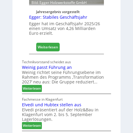
f
Bild: Egger Holzwerkstoffe GmbH
n
e
Jahresergebnis vorgestellt
Egger: Stabiles Geschäftsjahr
t
L
Egger hat im Geschäftsjahr 2025/26
einen Umsatz von 4,26 Milliarden
o
Euro erzielt.
g
i
s
:
Weiterlesen
t
E
i
g
Technikvorstand scheidet aus
k
g
Weinig passt Führung an
b
e
Weinig richtet seine Führungsebene im
e
r
Rahmen des Programms ‚Transformation
r
:
2027‘ neu aus: Die Gruppe reduziert…
e
S
:
Weiterlesen
i
t
W
c
a
e
Fachmesse in Klagenfurt
h
b
Elvedi und Hubtex stellen aus
i
i
Elvedi präsentiert auf der Holz&Bau in
n
Klagenfurt vom 2. bis 5. September
l
i
Lagerlösungen.
e
g
:
p
Weiterlesen
s
E
a
G