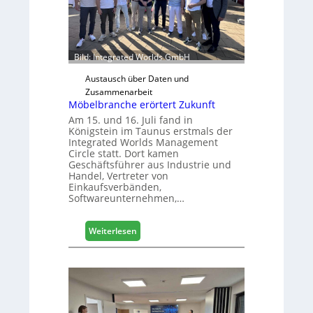
t
z
u
r
Bild: Integrated Worlds GmbH
H
a
Austausch über Daten und
u
Zusammenarbeit
s
Möbelbranche erörtert Zukunft
m
Am 15. und 16. Juli fand in
e
Königstein im Taunus erstmals der
Integrated Worlds Management
s
Circle statt. Dort kamen
s
Geschäftsführer aus Industrie und
e
Handel, Vertreter von
Einkaufsverbänden,
Softwareunternehmen,…
:
Weiterlesen
M
ö
b
e
l
b