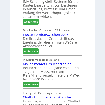
IMA Schelling stellt Systeme für die
z
G
n
Kantenbearbeitung vor, bei denen
i
e
Bearbeitung, Prozesse und Daten
e
s
entlang der Wertschöpfungskette
h
c
zusammenwirken.
t
h
:
Weiterlesen
B
ä
K
i
f
a
Brucklacher Group mit 153 Projekten
l
t
WeCare-Aktionswochen 2026
n
a
s
Die Brucklacher Group stellt das
t
n
f
Ergebnis der diesjährigen WeCare-
e
z
ü
Aktionswochen vor.
a
i
h
:
l
Weiterlesen
n
r
W
s
I
e
e
i
Industriemessen in Mailand
t
r
MaTec meldet Besucherzahlen
C
n
a
Bei ihrer ersten Ausgabe vom 9. bis
a
t
l
12. Juni im Messezentrum
r
e
i
FieraMilano verzeichnete die MaTec
e
g
e
fast 45.000 Besucher.
-
r
n
:
Weiterlesen
A
i
M
k
e
a
Intelligente Beratungsfunktion
t
r
Chatbot hilft bei Produktsuche
T
i
t
Hesse Lignal bietet einen KI-Chatbot
e
o
e
an, der mit Produktdaten und