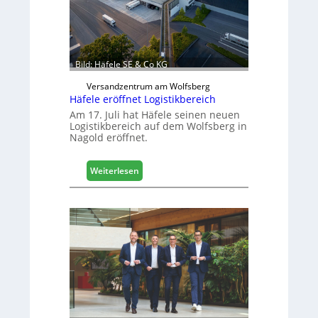
e
n
b
a
u
Bild: Häfele SE & Co KG
d
i
Versandzentrum am Wolfsberg
g
Häfele eröffnet Logistikbereich
i
Am 17. Juli hat Häfele seinen neuen
t
Logistikbereich auf dem Wolfsberg in
Nagold eröffnet.
a
l
i
:
Weiterlesen
s
H
i
ä
e
f
r
e
t
l
s
e
i
e
c
r
h
ö
f