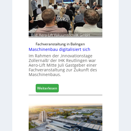
r
a
n
c
h
e
Bild: Aero-Lift Vakuumtechnik GmbH
e
r
Fachveranstaltung in Balingen
ö
Maschinenbau digitalisiert sich
r
Im Rahmen der ‚Innovationstage
t
Zollernalb‘ der IHK Reutlingen war
Aero-Lift Mitte Juli Gastgeber einer
e
Fachveranstaltung zur Zukunft des
r
Maschinenbaus.
t
Z
u
:
Weiterlesen
k
M
u
a
n
s
f
c
t
h
i
n