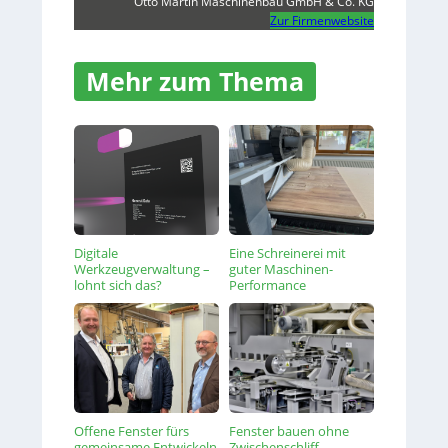
Otto Martin Maschinenbau GmbH & Co. KG
Zur Firmenwebsite
Mehr zum Thema
Digitale
Eine Schreinerei mit
Werkzeugverwaltung –
guter Maschinen-
lohnt sich das?
Performance
Offene Fenster fürs
Fenster bauen ohne
gemeinsame Entwickeln
Zwischenschliff