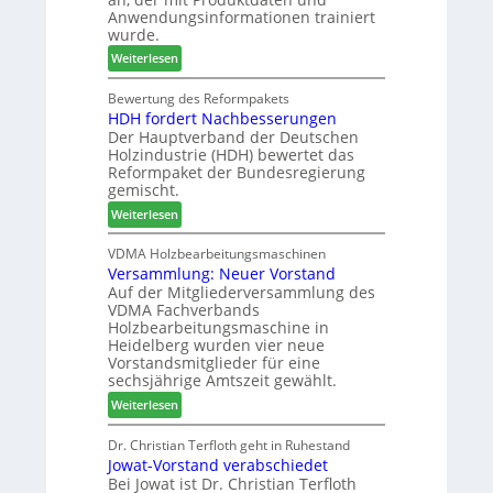
c
n
s
Anwendungsinformationen trainiert
m
s
S
wurde.
e
w
y
:
Weiterlesen
l
o
s
C
d
c
t
h
Bewertung des Reformpakets
e
h
e
HDH fordert Nachbesserungen
a
t
e
m
Der Hauptverband der Deutschen
t
B
n
Holzindustrie (HDH) bewertet das
b
e
2
Reformpaket der Bundesregierung
o
s
0
gemischt.
t
u
2
:
Weiterlesen
h
c
6
H
i
h
D
VDMA Holzbearbeitungsmaschinen
l
e
Versammlung: Neuer Vorstand
H
f
r
Auf der Mitgliederversammlung des
f
t
z
VDMA Fachverbands
o
b
a
Holzbearbeitungsmaschine in
r
e
h
Heidelberg wurden vier neue
d
i
l
Vorstandsmitglieder für eine
e
P
e
sechsjährige Amtszeit gewählt.
r
r
n
:
Weiterlesen
t
o
V
N
d
e
Dr. Christian Terfloth geht in Ruhestand
a
u
Jowat-Vorstand verabschiedet
r
c
k
Bei Jowat ist Dr. Christian Terfloth
s
h
t