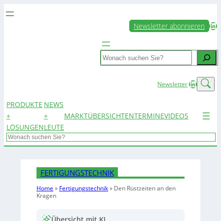
LinkedIn
Newsletter abonnieren
Search
LinkedIn
Newsletter
PRODUKTE
NEWS
+
+
MARKTÜBERSICHTEN
TERMINE
VIDEOS
LÖSUNGEN
LEUTE
Search
FERTIGUNGSTECHNIK
Home
»
Fertigungstechnik
»
Den Rüstzeiten an den
Kragen
Übersicht mit KI