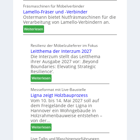
a
h
u
Fräsmaschinen für Möbelverbinder
u
ö
Lamello-Fräser und -Verbinder
s
r
n
Ostermann bietet Nutfräsmaschinen für die
z
a
e
Verarbeitung von Lamello-Verbindern an.
e
u
r
i
:
Weiterlesen
m
c
L
-
h
a
S
n
Resilienz der Möbelzulieferer im Fokus
m
o
Leitthema der Interzum 2027
u
e
r
Die Interzum stellt das Leitthema
n
l
t
ihrer Ausgabe 2027 vor: ‚Beyond
g
l
i
Boundaries: Elevating Strategic
e
o
m
Resilience‘.
n
-
e
:
Weiterlesen
f
F
n
L
ü
r
t
e
Messeformat mit Live-Baustelle
r
ä
Ligna zeigt Holzbauprozess
i
P
s
Vom 10. bis 14. Mai 2027 soll auf
t
l
e
dem Freigelände der Ligna in
t
a
r
Hannover ein Wohngebäude in
h
n
u
Holzrahmenbauweise entstehen –
e
t
n
von der…
m
a
d
:
Weiterlesen
a
g
-
L
d
V
i
Live-Talks und Maschinenvorführungen
e