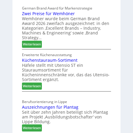
l
s
e
German Brand Award für Markenstrategie
v
s
s
Zwei Preise für Wemhöner
e
t
c
Wemhöner wurde beim German Brand
d
F
h
Award 2026 zweifach ausgezeichnet: in den
i
ü
ä
Kategorien ‚Excellent Brands – Industry,
u
h
f
Machines & Engineering‘ sowie ‚Brand
n
r
Strategy…
t
d
u
s
:
Weiterlesen
H
n
j
Z
u
g
w
a
Erweiterte Küchenausstattung
b
a
Küchenstauraum-Sortiment
e
h
t
n
Häfele stellt mit Utensio ST ein
i
r
e
Stauraumsortiment für
P
x
Kücheninnenschränke vor, das das Utensio-
r
s
Sortiment ergänzt.
e
t
:
Weiterlesen
i
e
K
s
l
ü
e
l
Berufsorientierung in Lippe
c
f
e
Auszeichnungen für Plantag
h
ü
n
Seit über zehn Jahren beteiligt sich Plantag
e
r
a
am Projekt ‚Ausbildungsbotschafter‘ von
n
W
u
Lippe Bildung.
s
e
s
:
Weiterlesen
t
m
A