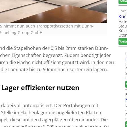
Weit
Erwe
Küc
Häfe
Stau
 VS nimmt nun auch Transportkassetten mit Dünn-
Küch
 Schelling Group GmbH
Uten
Weit
ind die Stapelhöhen der 0,5 bis 2mm starken Dünn-
schen Eigenschaften begrenzt. Zudem benötigt jeder
ch die Fläche nicht effizient genutzt wird. In den neu
h die Laminate bis zu 50mm hoch sortenrein lagern.
Lager effizienter nutzen
 dabei voll automatisiert. Der Portalwagen mit
 Stelle im Flächenlager die angelieferten Platten
apelt diese auf den Lagerplätzen übereinander. Die
s zu einer Höhe von 2.000mm gestapelt werden. So