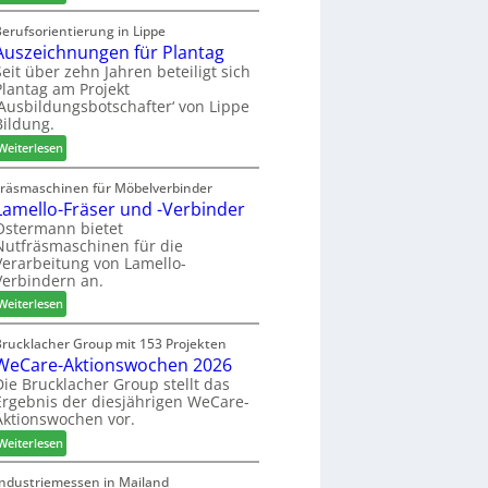
o
M
t
r
a
z
Berufsorientierung in Lippe
t
Auszeichnungen für Plantag
r
u
i
t
m
Seit über zehn Jahren beteiligt sich
m
Plantag am Projekt
i
T
e
‚Ausbildungsbotschafter‘ von Lippe
n
r
n
Bildung.
:
e
t
:
N
Weiterlesen
f
A
e
f
u
u
Fräsmaschinen für Möbelverbinder
e
Lamello-Fräser und -Verbinder
s
e
i
z
r
Ostermann bietet
n
Nutfräsmaschinen für die
e
G
Verarbeitung von Lamello-
i
e
Verbindern an.
c
s
:
h
Weiterlesen
c
L
n
h
a
u
Brucklacher Group mit 153 Projekten
ä
WeCare-Aktionswochen 2026
m
n
f
e
g
Die Brucklacher Group stellt das
t
Ergebnis der diesjährigen WeCare-
l
e
s
Aktionswochen vor.
l
n
f
o
f
ü
:
Weiterlesen
-
ü
h
W
F
r
r
e
Industriemessen in Mailand