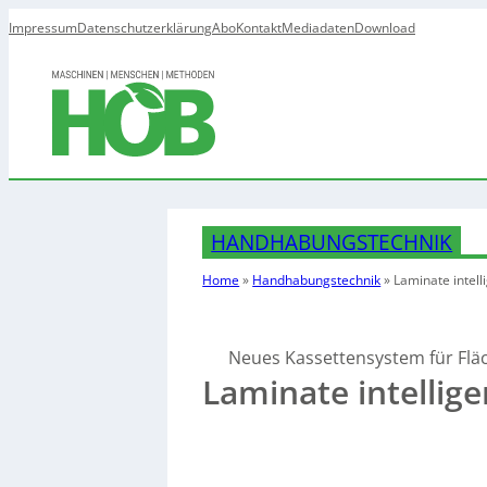
Impressum
Datenschutzerklärung
Abo
Kontakt
Mediadaten
Download
HANDHABUNGSTECHNIK
Home
»
Handhabungstechnik
»
Laminate intell
Neues Kassettensystem für Flä
Laminate intellige