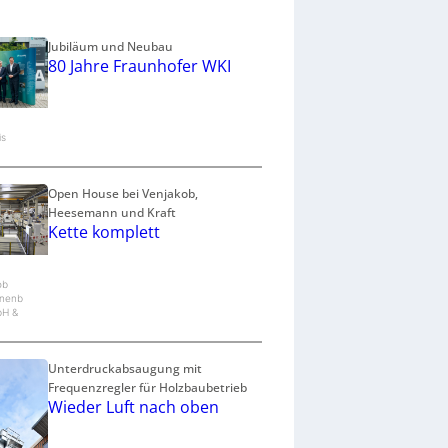
o
z
e
Jubiläum und Neubau
80 Jahre Fraunhofer WKI
s
s
is
Open House bei Venjakob,
Heesemann und Kraft
Kette komplett
ob
nenb
bH &
Unterdruckabsaugung mit
Frequenzregler für Holzbaubetrieb
Wieder Luft nach oben