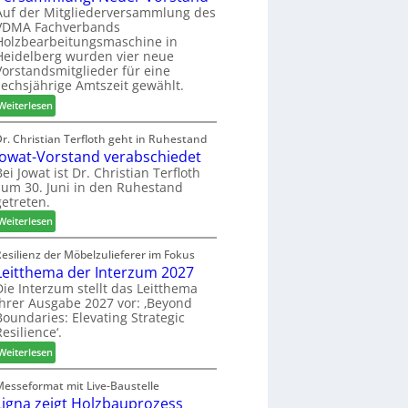
f
t
Auf der Mitgliederversammlung des
z
VDMA Fachverbands
o
b
a
Holzbearbeitungsmaschine in
r
e
h
Heidelberg wurden vier neue
d
i
l
Vorstandsmitglieder für eine
e
P
e
sechsjährige Amtszeit gewählt.
r
r
n
:
Weiterlesen
t
o
V
N
d
e
Dr. Christian Terfloth geht in Ruhestand
a
u
Jowat-Vorstand verabschiedet
r
c
k
s
Bei Jowat ist Dr. Christian Terfloth
h
t
zum 30. Juni in den Ruhestand
a
b
s
getreten.
m
e
u
m
:
Weiterlesen
s
c
l
J
s
h
u
o
Resilienz der Möbelzulieferer im Fokus
e
e
n
Leitthema der Interzum 2027
w
r
g
a
Die Interzum stellt das Leitthema
u
:
ihrer Ausgabe 2027 vor: ‚Beyond
t
n
Boundaries: Elevating Strategic
N
-
g
Resilience‘.
e
V
e
u
:
o
Weiterlesen
n
e
L
r
r
e
s
Messeformat mit Live-Baustelle
V
Ligna zeigt Holzbauprozess
i
t