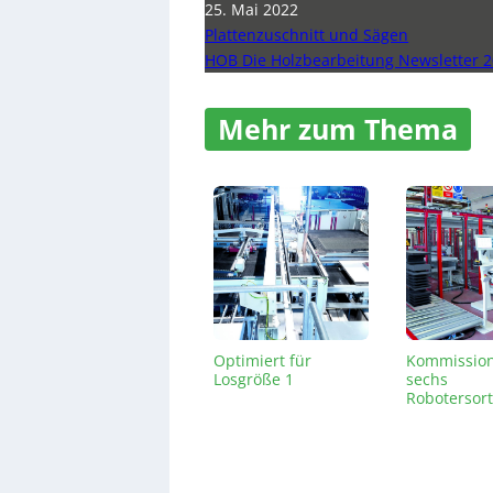
25. Mai 2022
Plattenzuschnitt und Sägen
HOB Die Holzbearbeitung Newsletter 2
Mehr zum Thema
Optimiert für
Kommission
Losgröße 1
sechs
Robotersort