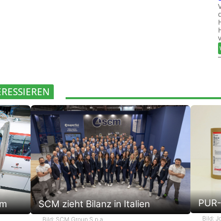
ERESSIEREN
PUR-
em
SCM zieht Bilanz in Italien
Bild: 
Bild: SCM Group S.p.a.