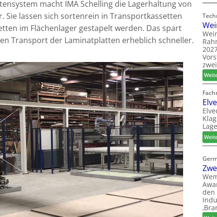
tensystem macht IMA Schelling die Lagerhaltung von
 Sie lassen sich sortenrein in Transportkassetten
Tech
Wei
tten im Flächenlager gestapelt werden. Das spart
Wein
en Transport der Laminatplatten erheblich schneller.
Rah
2027
Vors
zwei
Weit
Fach
Elv
Elve
Klag
Lage
Weit
Germ
Zwe
Wem
Awar
den 
Indu
‚Bra