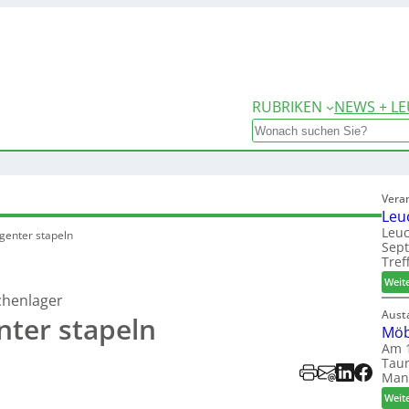
RUBRIKEN
NEWS + LE
Search
Vera
Leu
Leuc
igenter stapeln
Sep
Tref
Weit
chenlager
Aust
nter stapeln
Möb
Am 1
Taun
Man
Weit