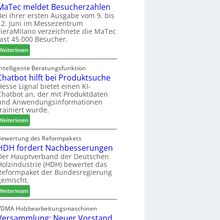
r
P
MaTec meldet Besucherzahlen
e
C
ä
l
r
a
Bei ihrer ersten Ausgabe vom 9. bis
s
12. Juni im Messezentrum
a
r
FieraMilano verzeichnete die MaTec
e
n
e
fast 45.000 Besucher.
r
t
-
u
a
:
A
Weiterlesen
n
g
M
k
d
a
t
Intelligente Beratungsfunktion
-
Chatbot hilft bei Produktsuche
T
i
V
e
o
Hesse Lignal bietet einen KI-
Chatbot an, der mit Produktdaten
e
c
n
und Anwendungsinformationen
r
m
s
trainiert wurde.
b
e
w
i
:
l
Weiterlesen
o
n
C
d
c
d
h
e
Bewertung des Reformpakets
h
HDH fordert Nachbesserungen
e
a
t
e
r
t
B
Der Hauptverband der Deutschen
n
Holzindustrie (HDH) bewertet das
b
e
2
Reformpaket der Bundesregierung
o
s
0
gemischt.
t
u
2
:
h
Weiterlesen
c
6
H
i
h
D
l
VDMA Holzbearbeitungsmaschinen
e
Versammlung: Neuer Vorstand
H
f
r