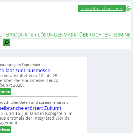
LinkedIn
Newsletter abonnieren
UTE
PRODUKTE + LÖSUNGEN
MARKTÜBERSICHTEN
TERMINE
nstaltung im September
co lädt zur Hausmesse
o veranstaltet vom 22. bis 25.
tember die Hausmesse ‚Leuco
fpunkt 2026‘.
:
erlesen
L
e
ausch über Daten und Zusammenarbeit
elbranche erörtert Zukunft
u
c
5. und 16. Juli fand in Königstein im
us erstmals der Integrated Worlds
o
agement…
l
ä
:
erlesen