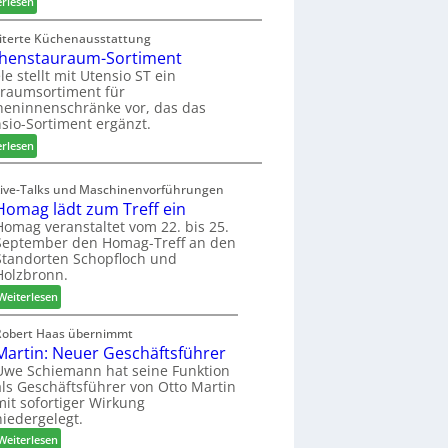
:
erlesen
f
n
H
Z
t
g
u
w
iterte Küchenausstattung
a
b
henstauraum-Sortiment
e
n
t
i
le stellt mit Utensio ST ein
e
raumsortiment für
P
x
eninnenschränke vor, das das
r
s
sio-Sortiment ergänzt.
e
t
:
i
erlesen
e
K
s
l
ü
e
Live-Talks und Maschinenvorführungen
l
c
f
Homag lädt zum Treff ein
e
h
ü
Homag veranstaltet vom 22. bis 25.
n
e
r
September den Homag-Treff an den
a
n
W
Standorten Schopfloch und
u
s
e
Holzbronn.
s
t
m
:
Weiterlesen
a
h
H
u
ö
o
Robert Haas übernimmt
r
n
Martin: Neuer Geschäftsführer
m
a
e
a
Uwe Schiemann hat seine Funktion
u
r
als Geschäftsführer von Otto Martin
g
m
mit sofortiger Wirkung
l
-
niedergelegt.
ä
S
:
d
Weiterlesen