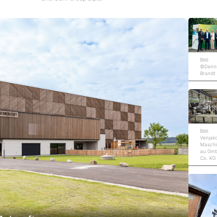
Bild:
©Denn
Brandt
Bild:
Venjak
Maschi
au Gm
Co. KG