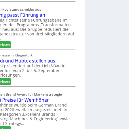
d
M
t
ö
nikvorstand scheidet aus
z
b
nig passt Führung an
u
e
ig richtet seine Führungsebene im
r
l
men des Programms ‚Transformation
H
b
‘ neu aus: Die Gruppe reduziert die
a
r
tandsstruktur von drei Mitgliedern auf
u
a
.
s
n
:
erlesen
m
c
W
e
h
e
messe in Klagenfurt
s
e
edi und Hubtex stellen aus
i
s
e
n
di präsentiert auf der Holz&Bau in
e
r
enfurt vom 2. bis 5. September
i
ö
rlösungen.
g
r
p
:
erlesen
t
a
E
e
s
l
an Brand Award für Markenstrategie
r
s
v
i Preise für Wemhöner
t
t
e
höner wurde beim German Brand
Z
F
d
d 2026 zweifach ausgezeichnet: in
u
ü
i
Kategorien ‚Excellent Brands –
k
h
u
stry, Machines & Engineering‘ sowie
u
r
n
nd Strategy…
n
u
d