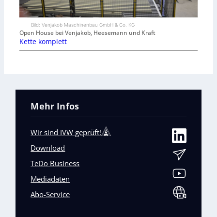
Bild: Venjakob Maschinenbau GmbH & Co. KG
Open House bei Venjakob, Heesemann und Kraft
Kette komplett
Mehr Infos
Wir sind IVW geprüft!
Download
TeDo Business
Mediadaten
Abo-Service