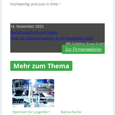
hochwertig und just in time.“
14. November 2025
Plattenzuschnitt und Sägen
HOB Die Holzbearbeitung 9+10 (November) 2025
IMA Schelling Group GmbH
Zur Firmenwebsite
Mehr zum Thema
Optimiert für Losgröße 1
Bühne frei für