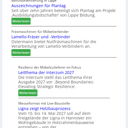
Berufsorientierung in Lippe
c
e
l
Auszeichnungen für Plantag
h
f
l
Seit über zehn Jahren beteiligt sich Plantag am Projekt
e
ü
e
‚Ausbildungsbotschafter‘ von Lippe Bildung.
n
r
n
:
s
Weiterlesen
W
a
A
t
e
u
u
a
Fräsmaschinen für Möbelverbinder
m
s
Lamello-Fräser und -Verbinder
s
u
h
Ostermann bietet Nutfräsmaschinen für die
z
r
ö
Verarbeitung von Lamello-Verbindern an.
e
a
n
i
u
e
:
Weiterlesen
c
m
r
L
h
-
a
n
Resilienz der Möbelzulieferer im Fokus
S
m
Leitthema der Interzum 2027
u
o
e
Die Interzum stellt das Leitthema ihrer
n
r
l
Ausgabe 2027 vor: ‚Beyond Boundaries:
g
t
l
Elevating Strategic Resilience‘.
e
i
o
:
Weiterlesen
n
m
-
L
f
e
F
e
Messeformat mit Live-Baustelle
ü
n
r
Ligna zeigt Holzbauprozess
i
r
t
ä
Vom 10. bis 14. Mai 2027 soll auf dem
t
P
s
Freigelände der Ligna in Hannover ein
t
l
e
Wohngebäude in Holzrahmenbauweise
h
a
r
entstehen – von der…