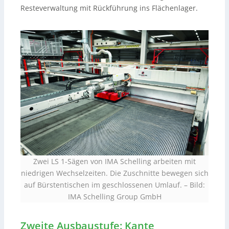
Resteverwaltung mit Rückführung ins Flächenlager.
Zwei LS 1-Sägen von IMA Schelling arbeiten mit
niedrigen Wechselzeiten. Die Zuschnitte bewegen sich
auf Bürstentischen im geschlossenen Umlauf.
–
Bild:
IMA Schelling Group GmbH
Zweite Ausbaustufe: Kante