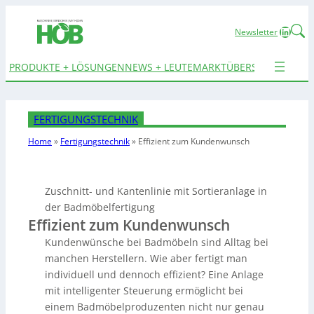
Linked
Newsletter
PRODUKTE + LÖSUNGEN
NEWS + LEUTE
MARKTÜBERSICHTEN
TER
FERTIGUNGSTECHNIK
Home
»
Fertigungstechnik
»
Effizient zum Kundenwunsch
Zuschnitt- und Kantenlinie mit Sortieranlage in
der Badmöbelfertigung
Effizient zum Kundenwunsch
Kundenwünsche bei Badmöbeln sind Alltag bei
manchen Herstellern. Wie aber fertigt man
individuell und dennoch effizient? Eine Anlage
mit intelligenter Steuerung ermöglicht bei
einem Badmöbelproduzenten nicht nur genau