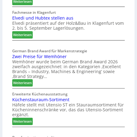
:
Weiterlesen
W
e
Fachmesse in Klagenfurt
Elvedi und Hubtex stellen aus
i
Elvedi präsentiert auf der Holz&Bau in Klagenfurt vom
n
2. bis 5. September Lagerlösungen.
i
g
:
Weiterlesen
p
E
a
l
s
German Brand Award für Markenstrategie
v
Zwei Preise für Wemhöner
s
e
Wemhöner wurde beim German Brand Award 2026
t
d
zweifach ausgezeichnet: in den Kategorien ‚Excellent
F
i
Brands – Industry, Machines & Engineering‘ sowie
ü
u
‚Brand Strategy…
h
n
:
Weiterlesen
r
d
Z
u
H
w
Erweiterte Küchenausstattung
n
u
Küchenstauraum-Sortiment
e
g
b
Häfele stellt mit Utensio ST ein Stauraumsortiment für
i
a
t
Kücheninnenschränke vor, das das Utensio-Sortiment
P
n
e
ergänzt.
r
x
:
e
Weiterlesen
s
K
i
t
ü
s
e