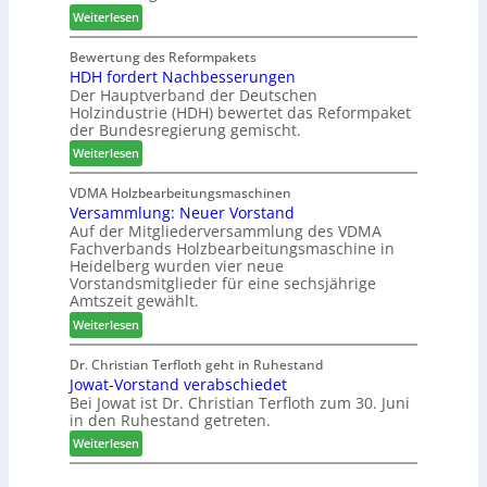
s
:
e
Weiterlesen
s
S
C
l
w
y
h
d
Bewertung des Reformpakets
o
HDH fordert Nachbesserungen
s
a
e
c
Der Hauptverband der Deutschen
t
t
t
h
Holzindustrie (HDH) bewertet das Reformpaket
e
b
B
e
der Bundesregierung gemischt.
m
o
e
n
:
t
Weiterlesen
s
2
H
h
u
0
D
i
VDMA Holzbearbeitungsmaschinen
c
2
Versammlung: Neuer Vorstand
H
l
h
6
Auf der Mitgliederversammlung des VDMA
f
f
e
Fachverbands Holzbearbeitungsmaschine in
o
t
r
Heidelberg wurden vier neue
r
b
z
Vorstandsmitglieder für eine sechsjährige
d
e
a
Amtszeit gewählt.
e
i
h
:
Weiterlesen
r
P
l
V
t
r
e
e
Dr. Christian Terfloth geht in Ruhestand
N
o
n
Jowat-Vorstand verabschiedet
r
a
d
Bei Jowat ist Dr. Christian Terfloth zum 30. Juni
s
c
u
in den Ruhestand getreten.
a
h
k
m
:
Weiterlesen
b
t
m
J
e
s
l
o
s
u