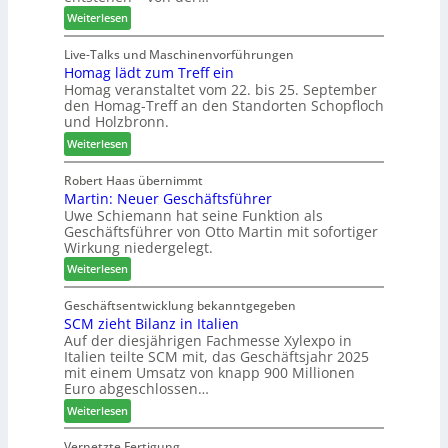
e
n
u
:
Weiterlesen
m
t
n
L
a
a
d
i
Live-Talks und Maschinenvorführungen
d
g
-
Homag lädt zum Treff ein
g
e
V
Homag veranstaltet vom 22. bis 25. September
n
r
e
den Homag-Treff an den Standorten Schopfloch
a
I
r
und Holzbronn.
z
n
b
:
e
Weiterlesen
t
i
H
i
e
n
o
g
Robert Haas übernimmt
r
d
Martin: Neuer Geschäftsführer
m
t
z
e
Uwe Schiemann hat seine Funktion als
a
H
u
r
Geschäftsführer von Otto Martin mit sofortiger
g
o
m
Wirkung niedergelegt.
l
l
2
:
ä
Weiterlesen
z
0
M
d
b
2
a
t
Geschäftsentwicklung bekanntgegeben
a
7
SCM zieht Bilanz in Italien
r
z
u
Auf der diesjährigen Fachmesse Xylexpo in
t
u
p
Italien teilte SCM mit, das Geschäftsjahr 2025
i
m
r
mit einem Umsatz von knapp 900 Millionen
n
T
o
Euro abgeschlossen…
:
r
z
:
Weiterlesen
N
e
e
S
e
f
s
C
Vernetzte Fertigung
u