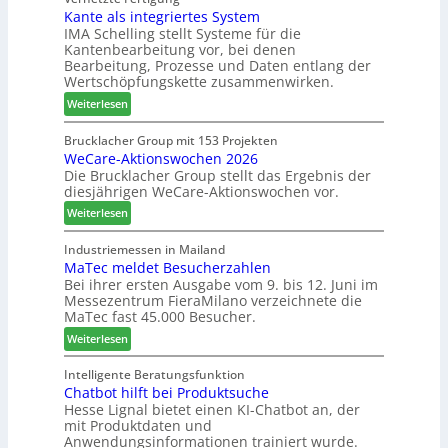
f
s
Kante als integriertes System
M
e
e
IMA Schelling stellt Systeme für die
z
r
i
Kantenbearbeitung vor, bei denen
i
G
n
Bearbeitung, Prozesse und Daten entlang der
e
e
Wertschöpfungskette zusammenwirken.
h
s
:
Weiterlesen
t
c
K
B
h
a
Brucklacher Group mit 153 Projekten
i
ä
WeCare-Aktionswochen 2026
n
l
f
Die Brucklacher Group stellt das Ergebnis der
t
a
t
diesjährigen WeCare-Aktionswochen vor.
e
n
s
a
:
Weiterlesen
z
f
l
W
i
ü
s
e
Industriemessen in Mailand
n
h
i
MaTec meldet Besucherzahlen
C
I
r
n
Bei ihrer ersten Ausgabe vom 9. bis 12. Juni im
a
t
e
Messezentrum FieraMilano verzeichnete die
t
r
a
r
MaTec fast 45.000 Besucher.
e
e
l
g
:
-
Weiterlesen
i
r
M
A
e
i
a
k
Intelligente Beratungsfunktion
n
e
Chatbot hilft bei Produktsuche
T
t
Hesse Lignal bietet einen KI-Chatbot an, der
r
e
i
mit Produktdaten und
t
c
o
Anwendungsinformationen trainiert wurde.
e
m
n