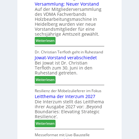
Versammlung: Neuer Vorstand
H
f
z
Auf der Mitgliederversammlung
f
t
a
des VDMA Fachverbands
o
b
h
Holzbearbeitungsmaschine in
r
e
l
Heidelberg wurden vier neue
d
i
e
Vorstandsmitglieder für eine
e
P
sechsjährige Amtszeit gewählt.
n
r
r
:
Weiterlesen
t
o
V
N
d
e
Dr. Christian Terfloth geht in Ruhestand
a
u
Jowat-Vorstand verabschiedet
r
c
k
Bei Jowat ist Dr. Christian
s
h
t
Terfloth zum 30. Juni in den
a
b
s
Ruhestand getreten.
m
e
u
:
m
Weiterlesen
s
c
J
l
s
h
o
u
Resilienz der Möbelzulieferer im Fokus
e
e
Leitthema der Interzum 2027
w
n
r
Die Interzum stellt das Leitthema
a
g
u
ihrer Ausgabe 2027 vor: ‚Beyond
t
:
n
Boundaries: Elevating Strategic
-
N
g
Resilience‘.
V
e
e
:
Weiterlesen
o
u
n
L
r
e
e
Messeformat mit Live-Baustelle
s
r