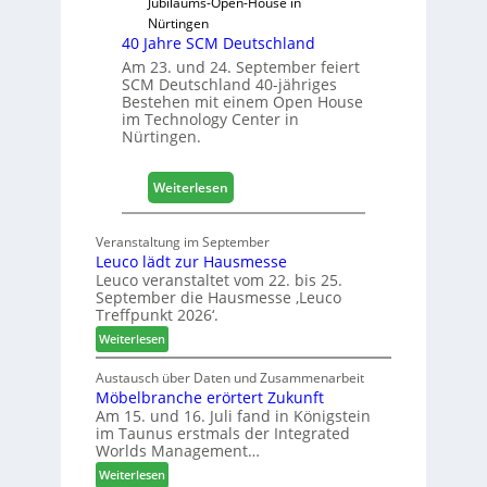
D
Jubiläums-Open-House in
a
Nürtingen
40 Jahre SCM Deutschland
c
h
Am 23. und 24. September feiert
SCM Deutschland 40-jähriges
+
Bestehen mit einem Open House
H
im Technology Center in
o
Nürtingen.
l
z
:
2
Weiterlesen
4
0
0
2
Veranstaltung im September
J
8
Leuco lädt zur Hausmesse
a
Leuco veranstaltet vom 22. bis 25.
h
September die Hausmesse ‚Leuco
r
Treffpunkt 2026‘.
e
:
Weiterlesen
S
L
C
e
Austausch über Daten und Zusammenarbeit
M
Möbelbranche erörtert Zukunft
u
D
Am 15. und 16. Juli fand in Königstein
c
im Taunus erstmals der Integrated
e
o
Worlds Management…
u
l
:
ä
Weiterlesen
t