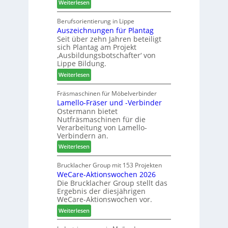
:
Weiterlesen
d
o
M
t
r
a
Berufsorientierung in Lippe
z
t
Auszeichnungen für Plantag
r
u
i
Seit über zehn Jahren beteiligt
t
m
m
sich Plantag am Projekt
i
T
e
‚Ausbildungsbotschafter‘ von
n
r
n
Lippe Bildung.
:
e
t
:
Weiterlesen
N
f
A
e
f
u
Fräsmaschinen für Möbelverbinder
u
e
Lamello-Fräser und -Verbinder
s
e
i
Ostermann bietet
z
r
n
Nutfräsmaschinen für die
e
G
Verarbeitung von Lamello-
i
e
Verbindern an.
c
s
:
Weiterlesen
h
c
L
n
h
a
Brucklacher Group mit 153 Projekten
u
ä
WeCare-Aktionswochen 2026
m
n
f
Die Brucklacher Group stellt das
e
g
t
Ergebnis der diesjährigen
l
e
s
WeCare-Aktionswochen vor.
l
n
f
:
o
Weiterlesen
f
ü
W
-
ü
h