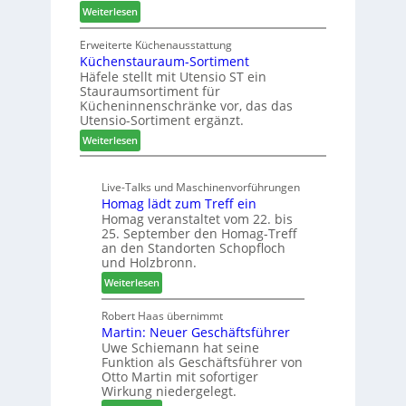
d
u
f
:
Weiterlesen
H
n
t
Z
u
g
w
Erweiterte Küchenausstattung
b
a
Küchenstauraum-Sortiment
e
t
n
Häfele stellt mit Utensio ST ein
i
e
Stauraumsortiment für
P
x
Kücheninnenschränke vor, das das
r
s
Utensio-Sortiment ergänzt.
e
t
:
Weiterlesen
i
e
K
s
l
ü
e
l
Live-Talks und Maschinenvorführungen
c
f
e
Homag lädt zum Treff ein
h
ü
n
Homag veranstaltet vom 22. bis
e
r
a
25. September den Homag-Treff
n
W
u
an den Standorten Schopfloch
s
e
und Holzbronn.
s
t
m
:
Weiterlesen
a
h
H
u
ö
o
Robert Haas übernimmt
r
n
Martin: Neuer Geschäftsführer
m
a
e
Uwe Schiemann hat seine
a
u
r
Funktion als Geschäftsführer von
g
m
Otto Martin mit sofortiger
l
-
Wirkung niedergelegt.
ä
S