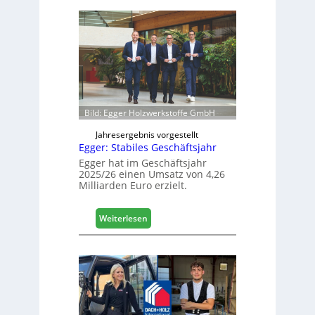
i
f
e
e
r
l
t
e
s
e
i
r
c
ö
h
f
Bild: Egger Holzwerkstoffe GmbH
f
n
Jahresergebnis vorgestellt
Egger: Stabiles Geschäftsjahr
e
t
Egger hat im Geschäftsjahr
2025/26 einen Umsatz von 4,26
L
Milliarden Euro erzielt.
o
g
i
:
Weiterlesen
s
E
t
g
i
g
k
e
b
r
e
:
r
S