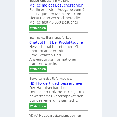
e
F
Industriemessen in Mailand
r
r
MaTec meldet Besucherzahlen
C
r
P
e
Bei ihrer ersten Ausgabe vom 9.
a
ä
l
r
bis 12. Juni im Messezentrum
r
s
a
FieraMilano verzeichnete die
e
e
n
MaTec fast 45.000 Besucher.
-
r
t
:
Weiterlesen
A
u
a
M
k
n
g
a
Intelligente Beratungsfunktion
t
d
Chatbot hilft bei Produktsuche
T
i
-
Hesse Lignal bietet einen KI-
e
o
V
Chatbot an, der mit
c
n
e
Produktdaten und
m
s
r
Anwendungsinformationen
e
w
b
trainiert wurde.
l
o
i
:
Weiterlesen
d
c
n
C
e
h
d
h
Bewertung des Reformpakets
t
e
e
HDH fordert Nachbesserungen
a
B
n
r
Der Hauptverband der
t
e
2
Deutschen Holzindustrie (HDH)
b
s
0
bewertet das Reformpaket der
o
u
2
Bundesregierung gemischt.
t
c
6
:
Weiterlesen
h
h
H
i
e
D
VDMA Holzbearbeitungsmaschinen
l
r