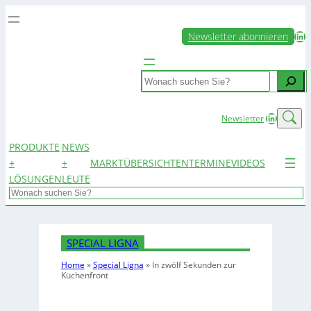
LinkedIn
Newsletter abonnieren
Search
LinkedIn
Newsletter
PRODUKTE
NEWS
+
+
MARKTÜBERSICHTEN
TERMINE
VIDEOS
LÖSUNGEN
LEUTE
Search
SPECIAL LIGNA
Home
»
Special Ligna
»
In zwölf Sekunden zur
Küchenfront