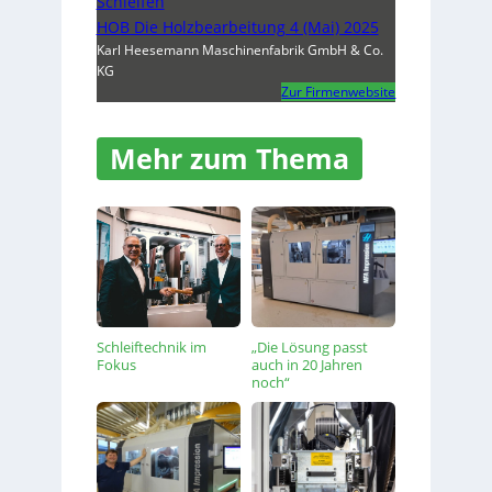
Schleifen
HOB Die Holzbearbeitung 4 (Mai) 2025
Karl Heesemann Maschinenfabrik GmbH & Co.
KG
Zur Firmenwebsite
Mehr zum Thema
Schleiftechnik im
„Die Lösung passt
Fokus
auch in 20 Jahren
noch“