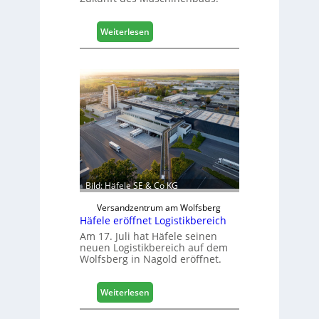
:
Weiterlesen
M
a
s
c
h
i
n
e
n
b
a
Bild: Häfele SE & Co KG
u
d
Versandzentrum am Wolfsberg
Häfele eröffnet Logistikbereich
i
g
Am 17. Juli hat Häfele seinen
neuen Logistikbereich auf dem
i
Wolfsberg in Nagold eröffnet.
t
a
l
:
Weiterlesen
i
H
s
ä