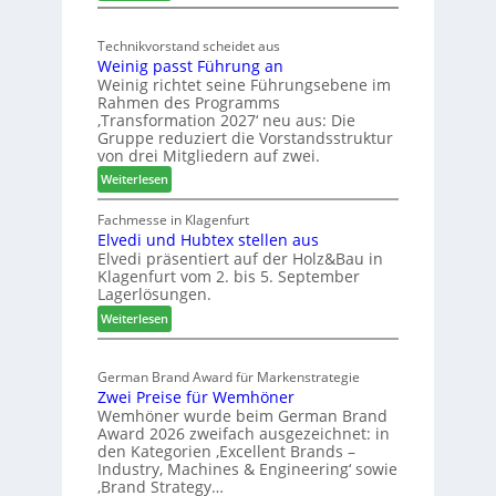
M
d
s
ö
t
c
Technikvorstand scheidet aus
b
z
h
Weinig passt Führung an
e
u
l
Weinig richtet seine Führungsebene im
l
r
a
Rahmen des Programms
b
H
n
‚Transformation 2027‘ neu aus: Die
r
a
d
Gruppe reduziert die Vorstandsstruktur
a
u
von drei Mitgliedern auf zwei.
n
s
:
Weiterlesen
c
m
W
h
e
e
Fachmesse in Klagenfurt
e
s
Elvedi und Hubtex stellen aus
i
e
s
Elvedi präsentiert auf der Holz&Bau in
n
r
e
Klagenfurt vom 2. bis 5. September
i
ö
Lagerlösungen.
g
r
:
p
Weiterlesen
t
E
a
e
l
s
r
German Brand Award für Markenstrategie
v
s
t
Zwei Preise für Wemhöner
e
t
Z
Wemhöner wurde beim German Brand
d
F
u
Award 2026 zweifach ausgezeichnet: in
i
ü
k
den Kategorien ‚Excellent Brands –
u
h
u
Industry, Machines & Engineering‘ sowie
n
r
‚Brand Strategy…
n