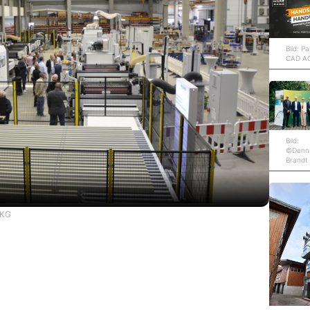
Bild: Pa
CAD A
Bild:
©Denn
Brandt
 KG