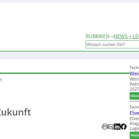
RUBRIKEN
NEWS + LE
Search
Tech
Wei
Wein
ft
Rah
2027
Weit
Fach
 Zukunft
Elv
Elve
Klag
Lage
Weit