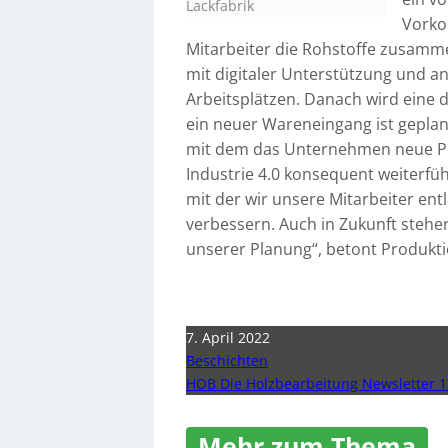
Lackfabrik
Vorko
Mitarbeiter die Rohstoffe zusamme
mit digitaler Unterstützung und 
Arbeitsplätzen. Danach wird eine d
ein neuer Wareneingang ist geplant
mit dem das Unternehmen neue Pr
Industrie 4.0 konsequent weiterführ
mit der wir unsere Mitarbeiter ent
verbessern. Auch in Zukunft stehen
unserer Planung“, betont Produkti
7. April 2022
Beschichten
HOB Die Holzbearbeitung Newsletter 1
Mehr zum Thema