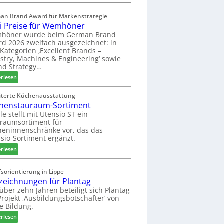
a
E
s
l
an Brand Award für Markenstrategie
s
v
i Preise für Wemhöner
t
e
höner wurde beim German Brand
F
d
d 2026 zweifach ausgezeichnet: in
ü
i
Kategorien ‚Excellent Brands –
h
u
stry, Machines & Engineering‘ sowie
r
n
nd Strategy…
u
d
:
erlesen
n
H
Z
g
u
w
iterte Küchenausstattung
a
b
henstauraum-Sortiment
e
n
t
i
le stellt mit Utensio ST ein
e
raumsortiment für
P
x
eninnenschränke vor, das das
r
s
sio-Sortiment ergänzt.
e
t
:
i
erlesen
e
K
s
l
ü
e
sorientierung in Lippe
l
c
f
zeichnungen für Plantag
e
h
ü
 über zehn Jahren beteiligt sich Plantag
n
e
r
rojekt ‚Ausbildungsbotschafter‘ von
a
n
W
e Bildung.
u
s
e
:
erlesen
s
t
m