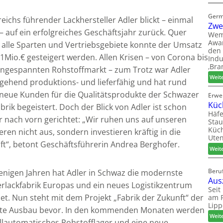
Germ
eichs führender Lackhersteller Adler blickt – einmal
Zwe
 auf ein erfolgreiches Geschäftsjahr zurück. Quer
Wem
Awar
 alle Sparten und Vertriebsgebiete konnte der Umsatz
den 
1Mio.€ gesteigert werden. Allen Krisen – von Corona bis
Indu
‚Bra
ngespannten Rohstoffmarkt – zum Trotz war Adler
Weit
gehend produktions- und lieferfähig und hat rund
 neue Kunden für die Qualitätsprodukte der Schwazer
Erwe
Küc
brik begeistert. Doch der Blick von Adler ist schon
Häfe
r nach vorn gerichtet: „Wir ruhen uns auf unseren
Stau
Küch
ren nicht aus, sondern investieren kräftig in die
Uten
ft“, betont Geschäftsführerin Andrea Berghofer.
Weit
Beruf
enigen Jahren hat Adler in Schwaz die modernste
Aus
rlackfabrik Europas und ein neues Logistikzentrum
Seit
et. Nun steht mit dem Projekt „Fabrik der Zukunft“ der
am P
Lipp
te Ausbau bevor. In den kommenden Monaten werden
Weit
ollautomatisches Rohstofflager und eine neue