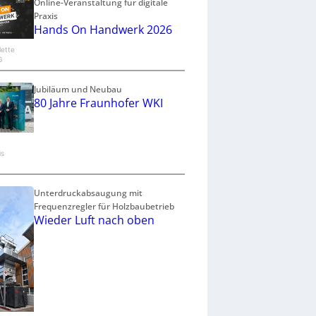
Online-Veranstaltung für digitale
Praxis
Hands On Handwerk 2026
lette
G
Jubiläum und Neubau
80 Jahre Fraunhofer WKI
is
Unterdruckabsaugung mit
Frequenzregler für Holzbaubetrieb
Wieder Luft nach oben