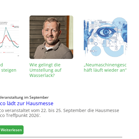
nd
Wie gelingt die
„Neumaschinengesc
 steigen
Umstellung auf
häft läuft wieder an“
Wasserlack?
Veranstaltung im September
co lädt zur Hausmesse
co veranstaltet vom 22. bis 25. September die Hausmesse
co Treffpunkt 2026‘.
:
Weiterlesen
L