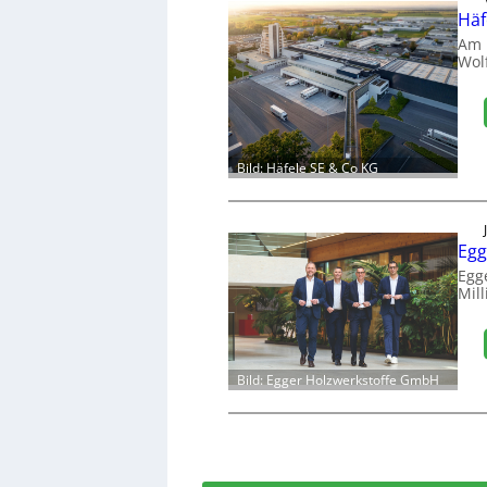
Häf
Am 
Wol
Bild: Häfele SE & Co KG
Egg
Egg
Mill
Bild: Egger Holzwerkstoffe GmbH