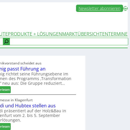
LinkedIn
Newsletter abonnieren
UTE
PRODUKTE + LÖSUNGEN
MARKTÜBERSICHTEN
TERMINE
nikvorstand scheidet aus
nig passt Führung an
ig richtet seine Führungsebene im
men des Programms ‚Transformation
‘ neu aus: Die Gruppe reduziert…
:
erlesen
W
e
messe in Klagenfurt
edi und Hubtex stellen aus
i
n
di präsentiert auf der Holz&Bau in
enfurt vom 2. bis 5. September
i
rlösungen.
g
p
:
erlesen