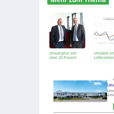
Umsatzplus von
Umsätze u
über 20 Prozent
Lieferzeiten
Leu
Leu
‚Leu
Bild: Leuco Ledermann GmbH & Co.
KG