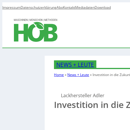
Impressum
Datenschutzerklärung
Abo
Kontakt
Mediadaten
Download
NEWS + LEUTE
Home
»
News + Leute
»
Investition in die Zukun
Lackhersteller Adler
Investition in die