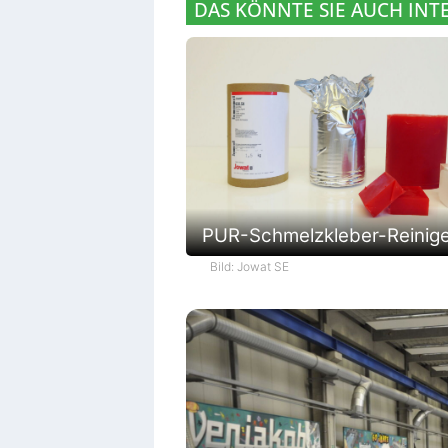
DAS KÖNNTE SIE AUCH INT
PUR-Schmelzkleber-Reinig
Bild: Jowat SE