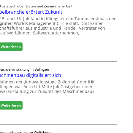
e
Austausch über Daten und Zusammenarbeit
u
elbranche erörtert Zukunft
c
15. und 16. Juli fand in Königstein im Taunus erstmals der
o
egrated Worlds Management Circle statt. Dort kamen
l
chäftsführer aus Industrie und Handel, Vertreter von
ä
kaufsverbänden, Softwareunternehmen,…
d
t
:
Weiterlesen
z
M
u
ö
r
b
H
e
Fachveranstaltung in Balingen
a
chinenbau digitalisiert sich
l
u
b
s
Rahmen der ‚Innovationstage Zollernalb‘ der IHK
r
lingen war Aero-Lift Mitte Juli Gastgeber einer
m
hveranstaltung zur Zukunft des Maschinenbaus.
a
e
n
s
c
s
:
Weiterlesen
h
e
M
e
a
e
s
r
c
ö
Versandzentrum am Wolfsberg