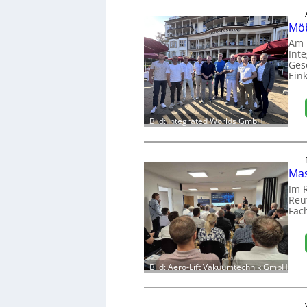
Möb
Am 
Int
Ges
Ein
Bild: Integrated Worlds GmbH
Mas
Im 
Reut
Fac
Bild: Aero-Lift Vakuumtechnik GmbH