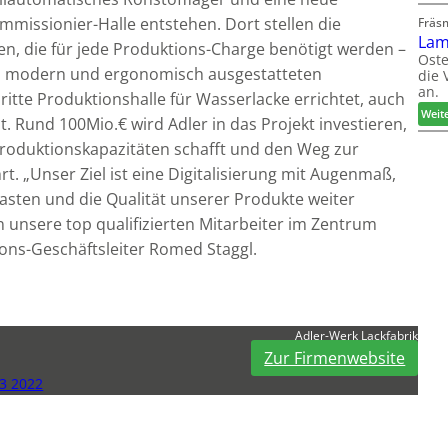
mmissionier-Halle entstehen. Dort stellen die
Fräs
Lam
n, die für jede Produktions-Charge benötigt werden –
Oste
an modern und ergonomisch ausgestatteten
die 
an.
ritte Produktionshalle für Wasserlacke errichtet, auch
Weit
. Rund 100Mio.€ wird Adler in das Projekt investieren,
oduktionskapazitäten schafft und den Weg zur
t. „Unser Ziel ist eine Digitalisierung mit Augenmaß,
lasten und die Qualität unserer Produkte weiter
 unsere top qualifizierten Mitarbeiter im Zentrum
ons-Geschäftsleiter Romed Staggl.
Adler-Werk Lackfabrik
Zur Firmenwebsite
3 2022