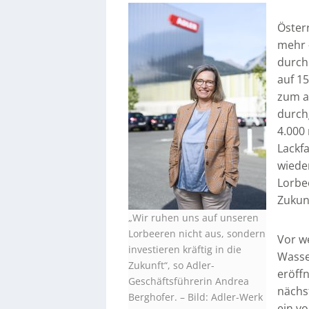
Österr
mehr –
durch
auf 15
zum a
durch
4.000
Lackfa
wiede
Lorbee
Zukun
„Wir ruhen uns auf unseren
Lorbeeren nicht aus, sondern
Vor w
investieren kräftig in die
Wasse
Zukunft“, so Adler-
eröffn
Geschäftsführerin Andrea
nächs
Berghofer.
–
Bild: Adler-Werk
ein v