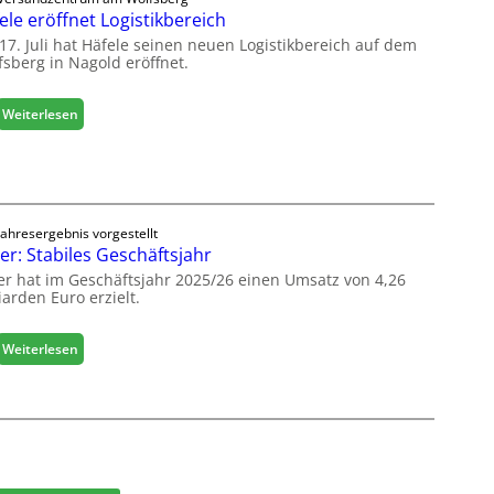
h
r
ele eröffnet Logistikbereich
i
t
n
17. Juli hat Häfele seinen neuen Logistikbereich auf dem
e
fsberg in Nagold eröffnet.
e
r
n
t
b
:
Weiterlesen
Z
a
H
u
u
ä
k
d
f
u
i
e
n
g
l
f
i
Jahresergebnis vorgestellt
e
t
er: Stabiles Geschäftsjahr
t
e
a
er hat im Geschäftsjahr 2025/26 einen Umsatz von 4,26
r
l
iarden Euro erzielt.
ö
i
f
s
f
:
Weiterlesen
i
n
E
e
e
g
r
t
g
t
L
e
s
o
r
i
g
:
c
i