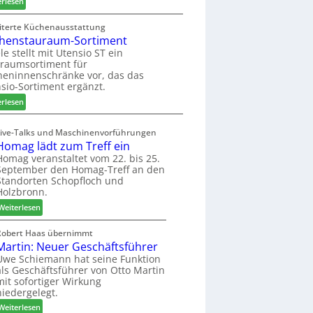
:
erlesen
f
n
H
Z
t
g
u
w
iterte Küchenausstattung
a
b
henstauraum-Sortiment
e
n
t
i
le stellt mit Utensio ST ein
e
raumsortiment für
P
x
eninnenschränke vor, das das
r
s
sio-Sortiment ergänzt.
e
t
:
i
erlesen
e
K
s
l
ü
e
Live-Talks und Maschinenvorführungen
l
c
f
Homag lädt zum Treff ein
e
h
ü
Homag veranstaltet vom 22. bis 25.
n
e
r
September den Homag-Treff an den
a
n
W
Standorten Schopfloch und
u
s
e
Holzbronn.
s
t
m
:
Weiterlesen
a
h
H
u
ö
o
Robert Haas übernimmt
r
n
Martin: Neuer Geschäftsführer
m
a
e
a
Uwe Schiemann hat seine Funktion
u
r
als Geschäftsführer von Otto Martin
g
m
mit sofortiger Wirkung
l
-
niedergelegt.
ä
S
:
d
Weiterlesen