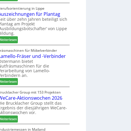
o
M
t
r
a
z
Berufsorientierung in Lippe
t
Auszeichnungen für Plantag
r
u
i
t
m
Seit über zehn Jahren beteiligt sich
m
Plantag am Projekt
i
T
e
‚Ausbildungsbotschafter‘ von Lippe
n
r
n
Bildung.
:
e
t
:
N
Weiterlesen
f
A
e
f
u
u
Fräsmaschinen für Möbelverbinder
e
Lamello-Fräser und -Verbinder
s
e
i
z
r
Ostermann bietet
n
Nutfräsmaschinen für die
e
G
Verarbeitung von Lamello-
i
e
Verbindern an.
c
s
:
h
Weiterlesen
c
L
n
h
a
u
Brucklacher Group mit 153 Projekten
ä
WeCare-Aktionswochen 2026
m
n
f
e
g
Die Brucklacher Group stellt das
t
Ergebnis der diesjährigen WeCare-
l
e
s
Aktionswochen vor.
l
n
f
o
f
ü
:
Weiterlesen
-
ü
h
W
F
r
r
e
Industriemessen in Mailand