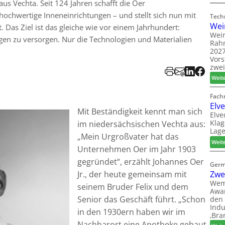
us Vechta. Seit 124 Jahren schafft die Oer
ochwertige Inneneinrichtungen – und stellt sich nun mit
Tech
Wei
. Das Ziel ist das gleiche wie vor einem Jahrhundert:
Wein
en zu versorgen. Nur die Technologien und Materialien
Rah
2027
Vors
zwei
Weit
Fach
Elv
Mit Beständigkeit kennt man sich
Elve
Klag
im niedersächsischen Vechta aus:
Lage
„Mein Urgroßvater hat das
Weit
Unternehmen Oer im Jahr 1903
gegründet“, erzählt Johannes Oer
Germ
Zwe
Jr., der heute gemeinsam mit
Wem
seinem Bruder Felix und dem
Awar
Senior das Geschäft führt. „Schon
den 
Indu
in den 1930ern haben wir im
‚Bra
Nachbarort eine Apotheke gebaut.