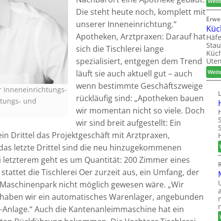
Weit
Die steht heute noch, komplett mit
Erwe
unserer Inneneinrichtung.“
Küc
Apotheken, Arztpraxen: Darauf hat
Häfe
Stau
sich die Tischlerei lange
Küch
spezialisiert, entgegen dem Trend
Uten
Weit
läuft sie auch aktuell gut – auch
wenn bestimmte Geschäftszweige
er Inneneinrichtungs-
rückläufig sind: „Apotheken bauen
htungs- und
wir momentan nicht so viele. Doch
wir sind breit aufgestellt: Ein
in Drittel das Projektgeschäft mit Arztpraxen,
as letzte Drittel sind die neu hinzugekommenen
i letzterem geht es um Quantität: 200 Zimmer eines
ttet die Tischlerei Oer zurzeit aus, ein Umfang, der
 Maschinenpark nicht möglich gewesen wäre. „Wir
tzt haben wir ein automatisches Warenlager, angebunden
g-Anlage.“ Auch die Kantenanleimmaschine hat ein