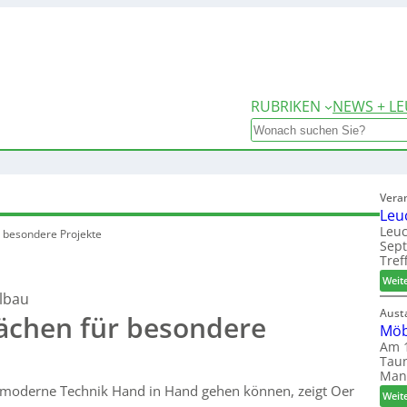
RUBRIKEN
NEWS + LE
Search
Vera
Leu
Leuc
 besondere Projekte
Sep
Tref
Weit
elbau
Aust
ächen für besondere
Möb
Am 1
Taun
Man
 moderne Technik Hand in Hand gehen können, zeigt Oer
Weit