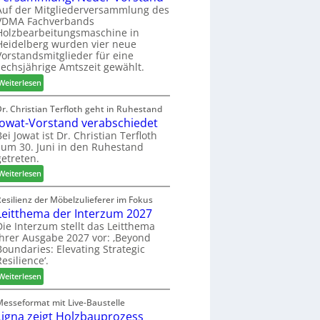
f
t
Auf der Mitgliederversammlung des
z
VDMA Fachverbands
o
b
a
Holzbearbeitungsmaschine in
r
e
h
Heidelberg wurden vier neue
d
i
l
Vorstandsmitglieder für eine
e
P
e
sechsjährige Amtszeit gewählt.
r
r
n
:
Weiterlesen
t
o
V
N
d
e
Dr. Christian Terfloth geht in Ruhestand
a
u
Jowat-Vorstand verabschiedet
r
c
k
s
Bei Jowat ist Dr. Christian Terfloth
h
t
zum 30. Juni in den Ruhestand
a
b
s
getreten.
m
e
u
m
:
Weiterlesen
s
c
l
J
s
h
u
o
Resilienz der Möbelzulieferer im Fokus
e
e
n
Leitthema der Interzum 2027
w
r
g
a
Die Interzum stellt das Leitthema
u
:
ihrer Ausgabe 2027 vor: ‚Beyond
t
n
Boundaries: Elevating Strategic
N
-
g
Resilience‘.
e
V
e
u
:
o
Weiterlesen
n
e
L
r
r
e
s
Messeformat mit Live-Baustelle
V
Ligna zeigt Holzbauprozess
i
t