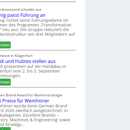
d
M
t
ö
nikvorstand scheidet aus
z
b
nig passt Führung an
u
e
ig richtet seine Führungsebene im
r
l
men des Programms ‚Transformation
H
b
‘ neu aus: Die Gruppe reduziert die
a
r
tandsstruktur von drei Mitgliedern auf
u
a
.
s
n
:
erlesen
m
c
W
e
h
e
messe in Klagenfurt
s
e
edi und Hubtex stellen aus
i
s
e
n
di präsentiert auf der Holz&Bau in
e
r
enfurt vom 2. bis 5. September
i
ö
rlösungen.
g
r
p
:
erlesen
t
a
E
e
s
l
an Brand Award für Markenstrategie
r
s
v
i Preise für Wemhöner
t
t
e
höner wurde beim German Brand
Z
F
d
d 2026 zweifach ausgezeichnet: in
u
ü
i
Kategorien ‚Excellent Brands –
k
h
u
stry, Machines & Engineering‘ sowie
u
r
n
nd Strategy…
n
u
d