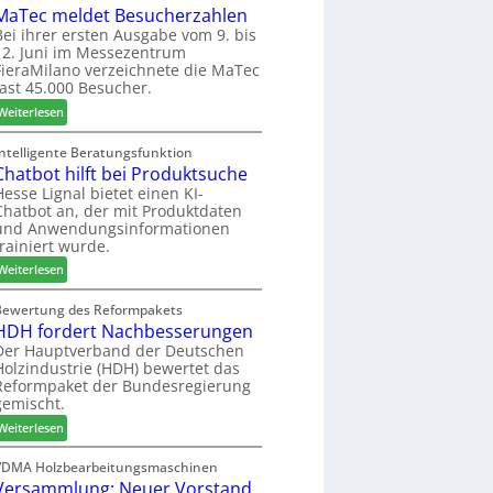
r
P
MaTec meldet Besucherzahlen
e
C
ä
l
r
a
Bei ihrer ersten Ausgabe vom 9. bis
s
12. Juni im Messezentrum
a
r
FieraMilano verzeichnete die MaTec
e
n
e
fast 45.000 Besucher.
r
t
-
u
a
:
A
Weiterlesen
n
g
M
k
d
a
t
Intelligente Beratungsfunktion
-
Chatbot hilft bei Produktsuche
T
i
V
e
o
Hesse Lignal bietet einen KI-
Chatbot an, der mit Produktdaten
e
c
n
und Anwendungsinformationen
r
m
s
trainiert wurde.
b
e
w
i
:
l
Weiterlesen
o
n
C
d
c
d
h
e
Bewertung des Reformpakets
h
HDH fordert Nachbesserungen
e
a
t
e
r
t
B
Der Hauptverband der Deutschen
n
Holzindustrie (HDH) bewertet das
b
e
2
Reformpaket der Bundesregierung
o
s
0
gemischt.
t
u
2
:
h
Weiterlesen
c
6
H
i
h
D
l
VDMA Holzbearbeitungsmaschinen
e
Versammlung: Neuer Vorstand
H
f
r