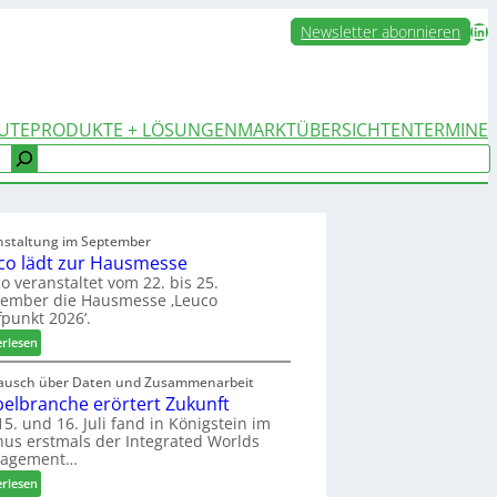
LinkedIn
Newsletter abonnieren
UTE
PRODUKTE + LÖSUNGEN
MARKTÜBERSICHTEN
TERMINE
nstaltung im September
co lädt zur Hausmesse
o veranstaltet vom 22. bis 25.
tember die Hausmesse ‚Leuco
fpunkt 2026‘.
:
erlesen
L
e
ausch über Daten und Zusammenarbeit
elbranche erörtert Zukunft
u
c
5. und 16. Juli fand in Königstein im
us erstmals der Integrated Worlds
o
agement…
l
ä
:
erlesen