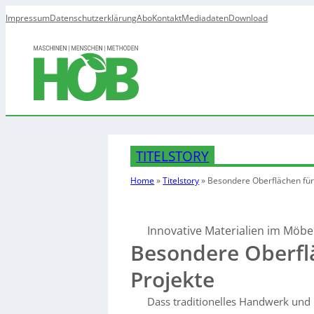
Impressum
Datenschutzerklärung
Abo
Kontakt
Mediadaten
Download
TITELSTORY
Home
»
Titelstory
»
Besondere Oberflächen
für
Innovative Materialien im Möb
Besondere Oberfl
Projekte
Dass traditionelles Handwerk und