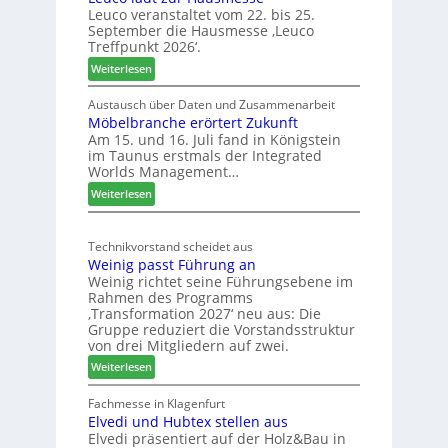
a
Leuco veranstaltet vom 22. bis 25.
h
September die Hausmesse ‚Leuco
r
Treffpunkt 2026‘.
e
:
Weiterlesen
S
L
C
e
Austausch über Daten und Zusammenarbeit
M
Möbelbranche erörtert Zukunft
u
D
Am 15. und 16. Juli fand in Königstein
c
im Taunus erstmals der Integrated
e
o
Worlds Management…
u
l
:
ä
Weiterlesen
t
M
d
s
ö
t
c
Technikvorstand scheidet aus
b
z
h
Weinig passt Führung an
e
u
l
Weinig richtet seine Führungsebene im
l
r
a
Rahmen des Programms
b
H
n
‚Transformation 2027‘ neu aus: Die
r
a
d
Gruppe reduziert die Vorstandsstruktur
a
u
von drei Mitgliedern auf zwei.
n
s
:
Weiterlesen
c
m
W
h
e
e
Fachmesse in Klagenfurt
e
s
Elvedi und Hubtex stellen aus
i
e
s
Elvedi präsentiert auf der Holz&Bau in
n
r
e