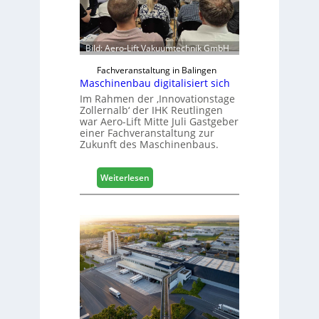
Bild: Aero-Lift Vakuumtechnik GmbH
Fachveranstaltung in Balingen
Maschinenbau digitalisiert sich
Im Rahmen der ‚Innovationstage
Zollernalb‘ der IHK Reutlingen
war Aero-Lift Mitte Juli Gastgeber
einer Fachveranstaltung zur
Zukunft des Maschinenbaus.
:
Weiterlesen
M
a
s
c
h
i
n
e
n
b