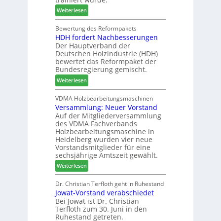
l
o
i
:
Weiterlesen
d
c
n
C
e
h
d
h
Bewertung des Reformpakets
t
e
e
HDH fordert Nachbesserungen
a
B
n
r
Der Hauptverband der
t
e
2
Deutschen Holzindustrie (HDH)
b
s
0
bewertet das Reformpaket der
o
u
2
Bundesregierung gemischt.
t
c
6
:
Weiterlesen
h
h
H
i
e
D
VDMA Holzbearbeitungsmaschinen
l
r
Versammlung: Neuer Vorstand
H
f
z
Auf der Mitgliederversammlung
f
t
a
des VDMA Fachverbands
o
b
h
Holzbearbeitungsmaschine in
r
e
l
Heidelberg wurden vier neue
d
i
e
Vorstandsmitglieder für eine
e
P
sechsjährige Amtszeit gewählt.
n
r
r
:
Weiterlesen
t
o
V
N
d
e
Dr. Christian Terfloth geht in Ruhestand
a
u
Jowat-Vorstand verabschiedet
r
c
k
Bei Jowat ist Dr. Christian
s
h
t
Terfloth zum 30. Juni in den
a
b
s
Ruhestand getreten.
m