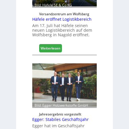
a
Bild: Häfele SE & Co KG
u
d
Versandzentrum am Wolfsberg
Häfele eröffnet Logistikbereich
i
g
Am 17. Juli hat Häfele seinen
neuen Logistikbereich auf dem
i
Wolfsberg in Nagold eröffnet.
t
a
l
:
Weiterlesen
i
H
s
ä
i
f
e
e
r
l
t
e
s
e
i
r
c
ö
h
f
Bild: Egger Holzwerkstoffe GmbH
f
n
Jahresergebnis vorgestellt
Egger: Stabiles Geschäftsjahr
e
t
Egger hat im Geschäftsjahr