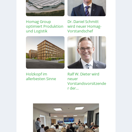
Homag Group
Dr. Daniel Schmitt
optimiert Produktion
wird neuer Homag-
und Logistik
Vorstandschef
Holzkopf im
Ralf W. Dieter wird
allerbesten Sinne
neuer
Vorstandsvorsitzende
r der…