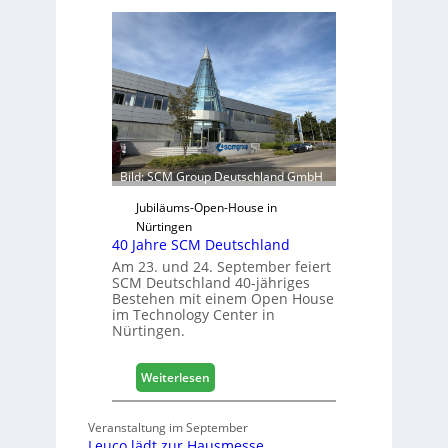
r
f
t
t
r
s
e
j
t
a
e
h
r
r
f
ü
Bild: SCM Group Deutschland GmbH
r
D
Jubiläums-Open-House in
a
Nürtingen
40 Jahre SCM Deutschland
c
h
Am 23. und 24. September feiert
SCM Deutschland 40-jähriges
+
Bestehen mit einem Open House
H
im Technology Center in
o
Nürtingen.
l
z
:
2
Weiterlesen
4
0
0
2
Veranstaltung im September
J
8
Leuco lädt zur Hausmesse