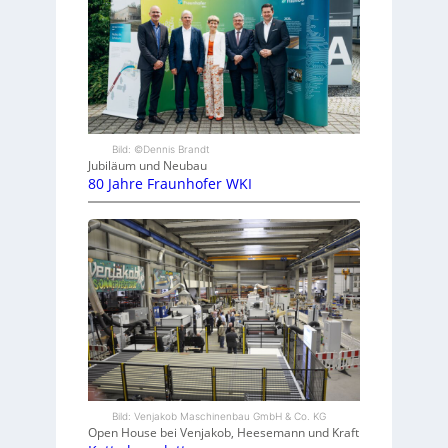
Bild: ©Dennis Brandt
Jubiläum und Neubau
80 Jahre Fraunhofer WKI
Bild: Venjakob Maschinenbau GmbH & Co. KG
Open House bei Venjakob, Heesemann und Kraft