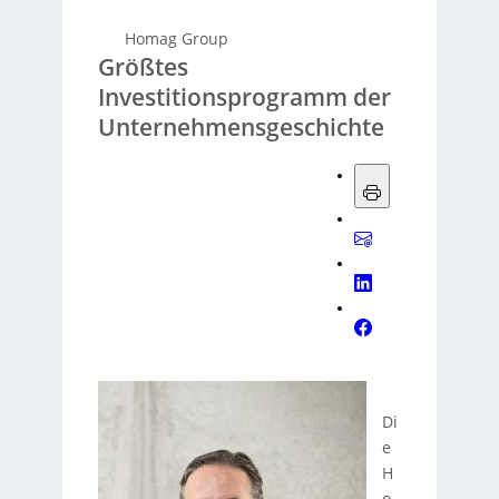
Homag Group
Größtes
Investitionsprogramm der
Unternehmensgeschichte
Di
e
H
o