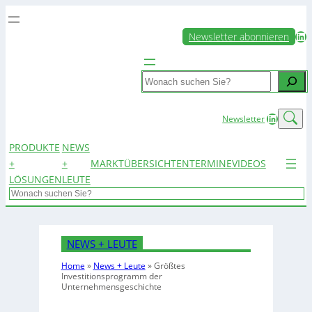
LinkedIn
Newsletter abonnieren
Search
LinkedIn
Newsletter
PRODUKTE
NEWS
+
+
MARKTÜBERSICHTEN
TERMINE
VIDEOS
LÖSUNGEN
LEUTE
Search
NEWS + LEUTE
Home
»
News + Leute
»
Größtes
Investitionsprogramm der
Unternehmensgeschichte