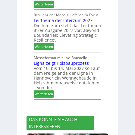
e
u
:
m
Weiterlesen
s
c
J
l
s
h
o
u
Resilienz der Möbelzulieferer im Fokus
e
e
Leitthema der Interzum 2027
w
n
r
Die Interzum stellt das Leitthema
a
g
u
ihrer Ausgabe 2027 vor: ‚Beyond
t
:
n
Boundaries: Elevating Strategic
-
N
g
Resilience‘.
V
e
e
:
Weiterlesen
o
u
n
L
r
e
e
Messeformat mit Live-Baustelle
s
r
Ligna zeigt Holzbauprozess
i
t
V
Vom 10. bis 14. Mai 2027 soll auf
t
a
o
dem Freigelände der Ligna in
t
n
r
Hannover ein Wohngebäude in
h
d
s
Holzrahmenbauweise entstehen
e
v
t
– von der…
m
e
a
:
Weiterlesen
a
r
n
L
d
a
d
i
e
b
g
r
s
n
I
c
DAS KÖNNTE SIE AUCH
a
n
h
INTERESSIEREN
z
t
i
e
e
e