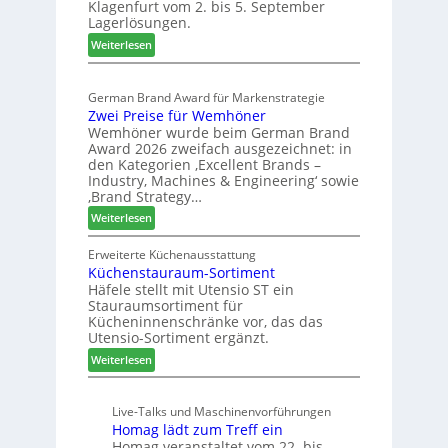
Klagenfurt vom 2. bis 5. September
i
ö
Lagerlösungen.
g
r
:
p
Weiterlesen
t
E
a
e
l
s
r
German Brand Award für Markenstrategie
v
s
t
Zwei Preise für Wemhöner
e
t
Z
Wemhöner wurde beim German Brand
d
F
u
Award 2026 zweifach ausgezeichnet: in
i
ü
k
den Kategorien ‚Excellent Brands –
u
h
u
Industry, Machines & Engineering‘ sowie
n
r
‚Brand Strategy…
n
d
u
f
:
Weiterlesen
H
n
t
Z
u
g
w
Erweiterte Küchenausstattung
b
a
Küchenstauraum-Sortiment
e
t
n
Häfele stellt mit Utensio ST ein
i
e
Stauraumsortiment für
P
x
Kücheninnenschränke vor, das das
r
s
Utensio-Sortiment ergänzt.
e
t
:
Weiterlesen
i
e
K
s
l
ü
e
l
Live-Talks und Maschinenvorführungen
c
f
e
Homag lädt zum Treff ein
h
ü
n
Homag veranstaltet vom 22. bis