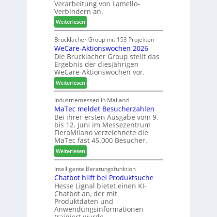
Verarbeitung von Lamello-
i
e
Verbindern an.
c
s
:
Weiterlesen
h
c
L
n
h
a
Brucklacher Group mit 153 Projekten
u
ä
WeCare-Aktionswochen 2026
m
n
f
Die Brucklacher Group stellt das
e
g
t
Ergebnis der diesjährigen
l
e
s
WeCare-Aktionswochen vor.
l
n
f
:
o
Weiterlesen
f
ü
W
-
ü
h
e
F
Industriemessen in Mailand
r
r
MaTec meldet Besucherzahlen
C
r
P
e
Bei ihrer ersten Ausgabe vom 9.
a
ä
l
r
bis 12. Juni im Messezentrum
r
s
a
FieraMilano verzeichnete die
e
e
n
MaTec fast 45.000 Besucher.
-
r
t
:
Weiterlesen
A
u
a
M
k
n
g
a
Intelligente Beratungsfunktion
t
d
Chatbot hilft bei Produktsuche
T
i
-
Hesse Lignal bietet einen KI-
e
o
V
Chatbot an, der mit
c
n
e
Produktdaten und
m
s
r
Anwendungsinformationen
e
w
b
trainiert wurde.