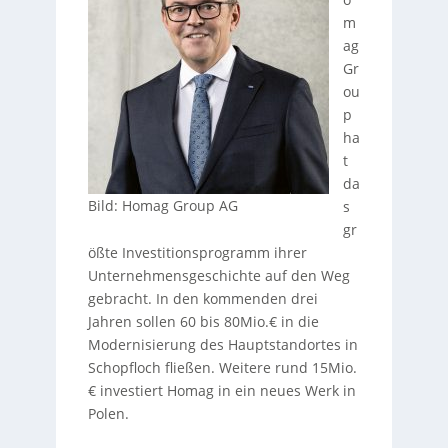
m
ag
Gr
ou
p
ha
t
da
Bild: Homag Group AG
s
gr
ößte Investitionsprogramm ihrer
Unternehmensgeschichte auf den Weg
gebracht. In den kommenden drei
Jahren sollen 60 bis 80Mio.€ in die
Modernisierung des Hauptstandortes in
Schopfloch fließen. Weitere rund 15Mio.
€ investiert Homag in ein neues Werk in
Polen.