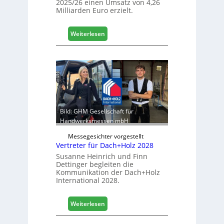
2025/26 einen Umsatz von 4,26
L
Milliarden Euro erzielt.
o
g
i
:
Weiterlesen
s
E
t
g
i
g
k
e
b
r
e
:
r
S
e
t
Bild: GHM Gesellschaft für
i
a
Handwerksmessen mbH
c
b
h
Messegesichter vorgestellt
i
Vertreter für Dach+Holz 2028
l
Susanne Heinrich und Finn
e
Dettinger begleiten die
s
Kommunikation der Dach+Holz
G
International 2028.
e
s
:
Weiterlesen
c
V
h
e
ä