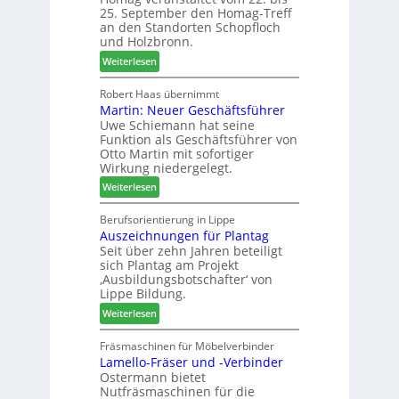
e
r
a
25. September den Homag-Treff
n
W
u
an den Standorten Schopfloch
s
e
und Holzbronn.
s
t
m
:
Weiterlesen
a
h
H
u
ö
o
Robert Haas übernimmt
r
n
Martin: Neuer Geschäftsführer
m
a
e
Uwe Schiemann hat seine
a
u
r
Funktion als Geschäftsführer von
g
m
Otto Martin mit sofortiger
l
-
Wirkung niedergelegt.
ä
S
:
Weiterlesen
d
o
M
t
r
a
Berufsorientierung in Lippe
z
t
Auszeichnungen für Plantag
r
u
i
Seit über zehn Jahren beteiligt
t
m
m
sich Plantag am Projekt
i
T
e
‚Ausbildungsbotschafter‘ von
n
r
n
Lippe Bildung.
:
e
t
:
Weiterlesen
N
f
A
e
f
u
Fräsmaschinen für Möbelverbinder
u
e
Lamello-Fräser und -Verbinder
s
e
i
Ostermann bietet
z
r
n
Nutfräsmaschinen für die
e
G