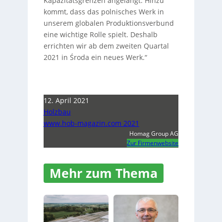
Kapazitätsgrenzen angelangt. Hinzu
kommt, dass das polnisches Werk in
unserem globalen Produktionsverbund
eine wichtige Rolle spielt. Deshalb
errichten wir ab dem zweiten Quartal
2021 in Środa ein neues Werk.“
12. April 2021
Holzbau
www.hob-magazin.com 2021
Homag Group AG
Zur Firmenwebsite
Mehr zum Thema