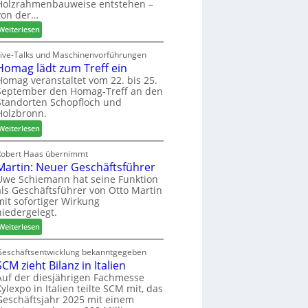
u
Holzrahmenbauweise entstehen –
e
a
n
von der…
m
g
d
:
Weiterlesen
a
-
L
d
V
i
Live-Talks und Maschinenvorführungen
e
e
Homag lädt zum Treff ein
g
r
r
n
Homag veranstaltet vom 22. bis 25.
I
b
September den Homag-Treff an den
a
n
i
Standorten Schopfloch und
z
t
Holzbronn.
n
e
e
d
:
i
Weiterlesen
r
e
H
g
z
r
o
t
Robert Haas übernimmt
u
Martin: Neuer Geschäftsführer
m
H
m
a
o
Uwe Schiemann hat seine Funktion
2
als Geschäftsführer von Otto Martin
g
l
0
mit sofortiger Wirkung
l
z
2
niedergelegt.
ä
b
7
:
d
Weiterlesen
a
M
t
u
a
z
Geschäftsentwicklung bekanntgegeben
p
SCM zieht Bilanz in Italien
r
u
r
t
m
Auf der diesjährigen Fachmesse
o
Xylexpo in Italien teilte SCM mit, das
i
T
z
Geschäftsjahr 2025 mit einem
n
r
e