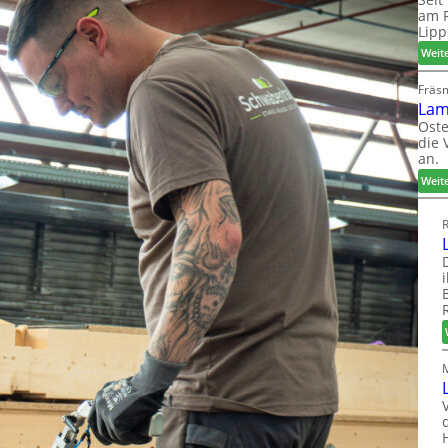
am P
Lipp
Weit
Fräs
Lam
Oste
die 
an.
Weit
R