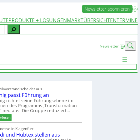
LinkedIn
Newsletter abonnieren
UTE
PRODUKTE + LÖSUNGEN
MARKTÜBERSICHTEN
TERMINE
LinkedIn
Newsletter
ikvorstand scheidet aus
nig passt Führung an
ig richtet seine Führungsebene im
men des Programms ‚Transformation
‘ neu aus: Die Gruppe reduziert…
:
erlesen
W
e
messe in Klagenfurt
edi und Hubtex stellen aus
i
n