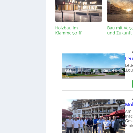
Holzbau im
Bau mit Ver
Klammergriff
und Zukunft
Leu
Leu
‚Leu
Bild: Leuco Ledermann GmbH & Co.
KG
Möb
Am 
Int
Ges
Ein