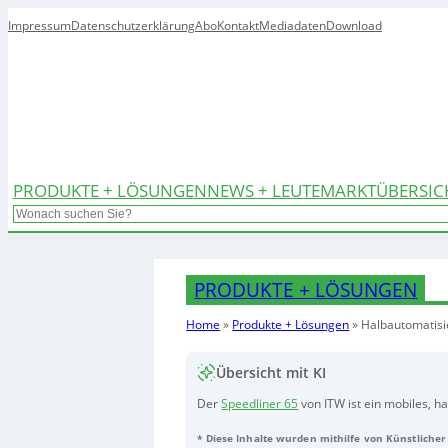
Impressum
Datenschutzerklärung
Abo
Kontakt
Mediadaten
Download
PRODUKTE + LÖSUNGEN
NEWS + LEUTE
MARKTÜBERSIC
Search
PRODUKTE + LÖSUNGEN
Home
»
Produkte + Lösungen
»
Halbautomatisi
Übersicht mit KI
Der
Speedliner 65
von ITW ist ein mobiles, 
eine Alternative zu manuellen oder vollaut
* Diese Inhalte wurden mithilfe von Künstlicher 
wegkontrollierter Eintreibetechnik ermöglic