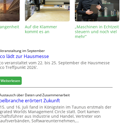
gangenheit
Auf die Klammer
„Maschinen in Echtzeit
kommt es an
steuern und noch viel
mehr“
Veranstaltung im September
co lädt zur Hausmesse
co veranstaltet vom 22. bis 25. September die Hausmesse
co Treffpunkt 2026‘.
:
Weiterlesen
L
e
Austausch über Daten und Zusammenarbeit
u
elbranche erörtert Zukunft
c
15. und 16. Juli fand in Königstein im Taunus erstmals der
o
egrated Worlds Management Circle statt. Dort kamen
l
chäftsführer aus Industrie und Handel, Vertreter von
ä
kaufsverbänden, Softwareunternehmen,…
d