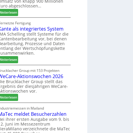
Umsatz von knapp 900 Millionen
:
e
s
Euro abgeschlossen…
N
f
s
:
Weiterlesen
e
f
S
u
e
C
Vernetzte Fertigung
e
i
Kante als integriertes System
M
r
n
z
IMA Schelling stellt Systeme für die
G
Kantenbearbeitung vor, bei denen
i
e
Bearbeitung, Prozesse und Daten
e
s
entlang der Wertschöpfungskette
h
c
zusammenwirken.
t
h
:
Weiterlesen
B
ä
K
i
f
a
Brucklacher Group mit 153 Projekten
l
t
WeCare-Aktionswochen 2026
n
a
s
t
Die Brucklacher Group stellt das
n
f
Ergebnis der diesjährigen WeCare-
e
z
ü
Aktionswochen vor.
a
i
h
l
:
Weiterlesen
n
r
s
W
I
e
i
e
Industriemessen in Mailand
t
r
n
MaTec meldet Besucherzahlen
C
a
t
a
Bei ihrer ersten Ausgabe vom 9. bis
l
e
12. Juni im Messezentrum
r
i
FieraMilano verzeichnete die MaTec
g
e
e