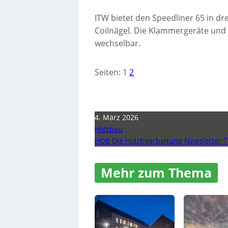
ITW bietet den Speedliner 65 in d
Coilnägel. Die Klammergeräte und 
wechselbar.
Seiten:
1
2
4. März 2026
Holzbau
HOB Die Holzbearbeitung Newsletter 7
Mehr zum Thema