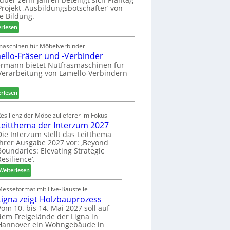
n
e
r
rojekt ‚Ausbildungsbotschafter‘ von
a
n
W
e Bildung.
u
s
e
:
erlesen
s
t
m
A
a
h
u
maschinen für Möbelverbinder
u
ö
ello-Fräser und -Verbinder
s
r
n
z
rmann bietet Nutfräsmaschinen für
a
e
Verarbeitung von Lamello-Verbindern
e
u
r
i
m
c
:
erlesen
-
h
L
S
n
a
o
esilienz der Möbelzulieferer im Fokus
u
m
r
Leitthema der Interzum 2027
n
e
t
Die Interzum stellt das Leitthema
g
l
ihrer Ausgabe 2027 vor: ‚Beyond
i
e
l
Boundaries: Elevating Strategic
m
n
o
Resilience‘.
e
f
-
n
:
Weiterlesen
ü
F
t
L
r
r
e
Messeformat mit Live-Baustelle
P
ä
Ligna zeigt Holzbauprozess
i
l
s
t
Vom 10. bis 14. Mai 2027 soll auf
a
e
dem Freigelände der Ligna in
t
n
r
Hannover ein Wohngebäude in
h
t