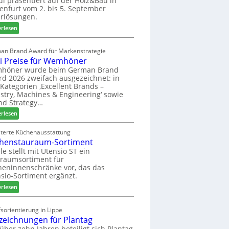
di präsentiert auf der Holz&Bau in
enfurt vom 2. bis 5. September
i
rlösungen.
g
p
:
erlesen
a
E
s
l
an Brand Award für Markenstrategie
s
v
i Preise für Wemhöner
t
e
höner wurde beim German Brand
F
d
d 2026 zweifach ausgezeichnet: in
ü
i
Kategorien ‚Excellent Brands –
h
u
stry, Machines & Engineering‘ sowie
r
n
nd Strategy…
u
d
:
erlesen
n
H
Z
g
u
w
iterte Küchenausstattung
a
b
henstauraum-Sortiment
e
n
t
i
le stellt mit Utensio ST ein
e
raumsortiment für
P
x
eninnenschränke vor, das das
r
s
sio-Sortiment ergänzt.
e
t
:
i
erlesen
e
K
s
l
ü
e
sorientierung in Lippe
l
c
f
zeichnungen für Plantag
e
h
ü
 über zehn Jahren beteiligt sich Plantag