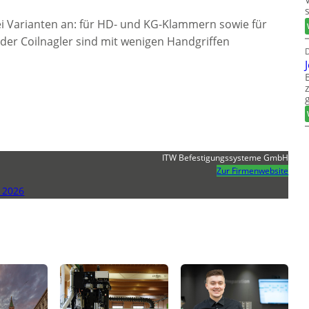
rei Varianten an: für HD- und KG-Klammern sowie für
der Coilnagler sind mit wenigen Handgriffen
D
ITW Befestigungssysteme GmbH
Zur Firmenwebsite
 2026