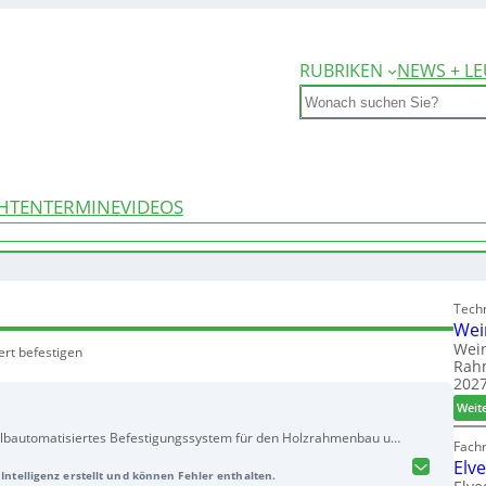
RUBRIKEN
NEWS + LE
Search
HTEN
TERMINE
VIDEOS
Techn
Wei
Wein
ert befestigen
Rah
2027
Weit
halbautomatisiertes Befestigungssystem für den Holzrahmenbau und
Fach
omatischen Lösungen mit
Klammergeräten
bzw.
Coilnaglern
. Dank
Elv
Intelligenz erstellt und können Fehler enthalten.
ht er eine fach- und normgerechte Befestigung nach Eurocode 5.