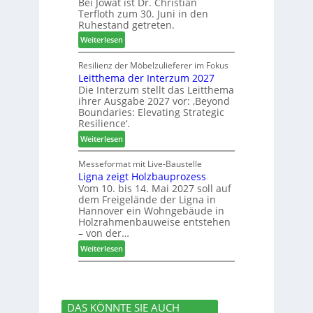
Bei Jowat ist Dr. Christian
s
h
t
Terfloth zum 30. Juni in den
a
b
s
Ruhestand getreten.
m
e
u
:
m
Weiterlesen
s
c
J
l
s
h
o
u
Resilienz der Möbelzulieferer im Fokus
e
e
Leitthema der Interzum 2027
w
n
r
Die Interzum stellt das Leitthema
a
g
u
ihrer Ausgabe 2027 vor: ‚Beyond
t
:
n
Boundaries: Elevating Strategic
-
N
g
Resilience‘.
V
e
e
:
Weiterlesen
o
u
n
L
r
e
e
Messeformat mit Live-Baustelle
s
r
Ligna zeigt Holzbauprozess
i
t
V
Vom 10. bis 14. Mai 2027 soll auf
t
a
o
dem Freigelände der Ligna in
t
n
r
Hannover ein Wohngebäude in
h
d
s
Holzrahmenbauweise entstehen
e
v
t
– von der…
m
e
a
:
Weiterlesen
a
r
n
L
d
a
d
i
e
b
g
r
s
n
I
c
DAS KÖNNTE SIE AUCH
a