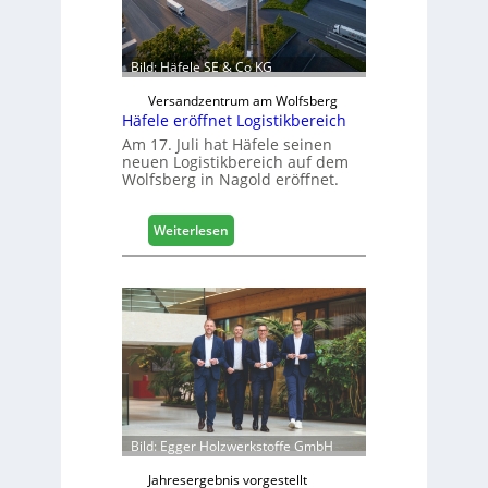
n
b
a
Bild: Häfele SE & Co KG
u
d
Versandzentrum am Wolfsberg
Häfele eröffnet Logistikbereich
i
g
Am 17. Juli hat Häfele seinen
neuen Logistikbereich auf dem
i
Wolfsberg in Nagold eröffnet.
t
a
l
:
Weiterlesen
i
H
s
ä
i
f
e
e
r
l
t
e
s
e
i
r
c
ö
h
f
Bild: Egger Holzwerkstoffe GmbH
f
n
Jahresergebnis vorgestellt