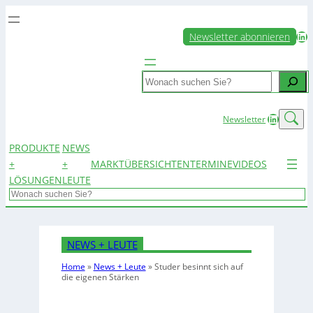
LinkedIn
Newsletter abonnieren
Search
LinkedIn
Newsletter
PRODUKTE
NEWS
+
+
MARKTÜBERSICHTEN
TERMINE
VIDEOS
LÖSUNGEN
LEUTE
Search
NEWS + LEUTE
Home
»
News + Leute
»
Studer besinnt sich auf
die eigenen Stärken