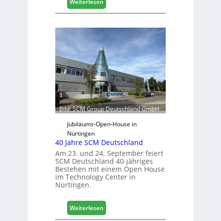
:
Weiterlesen
c
V
h
e
ä
r
f
t
t
r
s
e
j
t
a
e
h
r
r
f
ü
Bild: SCM Group Deutschland GmbH
r
D
Jubiläums-Open-House in
a
Nürtingen
40 Jahre SCM Deutschland
c
h
Am 23. und 24. September feiert
SCM Deutschland 40-jähriges
+
Bestehen mit einem Open House
H
im Technology Center in
o
Nürtingen.
l
z
:
2
Weiterlesen
4
0