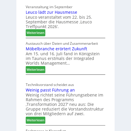
0
2
Veranstaltung im September
J
8
Leuco lädt zur Hausmesse
a
Leuco veranstaltet vom 22. bis 25.
h
September die Hausmesse ‚Leuco
r
Treffpunkt 2026‘.
e
:
Weiterlesen
S
L
C
e
Austausch über Daten und Zusammenarbeit
M
Möbelbranche erörtert Zukunft
u
D
Am 15. und 16. Juli fand in Königstein
c
im Taunus erstmals der Integrated
e
o
Worlds Management…
u
l
:
ä
Weiterlesen
t
M
d
s
ö
t
c
Technikvorstand scheidet aus
b
z
h
Weinig passt Führung an
e
u
l
Weinig richtet seine Führungsebene im
l
r
a
Rahmen des Programms
b
H
n
‚Transformation 2027‘ neu aus: Die
r
a
d
Gruppe reduziert die Vorstandsstruktur
a
u
von drei Mitgliedern auf zwei.
n
s
:
Weiterlesen
c
m
W
h
e
e
Fachmesse in Klagenfurt