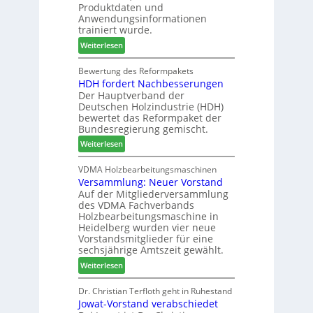
Produktdaten und
m
s
r
Anwendungsinformationen
e
w
b
trainiert wurde.
l
o
i
:
Weiterlesen
d
c
n
C
e
h
d
h
Bewertung des Reformpakets
t
e
e
HDH fordert Nachbesserungen
a
B
n
r
Der Hauptverband der
t
e
2
Deutschen Holzindustrie (HDH)
b
s
0
bewertet das Reformpaket der
o
u
2
Bundesregierung gemischt.
t
c
6
:
Weiterlesen
h
h
H
i
e
D
VDMA Holzbearbeitungsmaschinen
l
r
Versammlung: Neuer Vorstand
H
f
z
Auf der Mitgliederversammlung
f
t
a
des VDMA Fachverbands
o
b
h
Holzbearbeitungsmaschine in
r
e
l
Heidelberg wurden vier neue
d
i
e
Vorstandsmitglieder für eine
e
P
sechsjährige Amtszeit gewählt.
n
r
r
:
Weiterlesen
t
o
V
N
d
e
Dr. Christian Terfloth geht in Ruhestand
a
u
Jowat-Vorstand verabschiedet
r
c
k