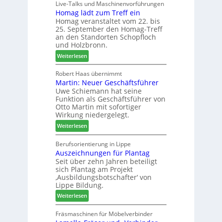
Live-Talks und Maschinenvorführungen
c
f
e
Homag lädt zum Treff ein
h
ü
n
Homag veranstaltet vom 22. bis
e
r
a
25. September den Homag-Treff
n
W
u
an den Standorten Schopfloch
s
e
und Holzbronn.
s
t
m
:
Weiterlesen
a
h
H
u
ö
o
Robert Haas übernimmt
r
n
Martin: Neuer Geschäftsführer
m
a
e
Uwe Schiemann hat seine
a
u
r
Funktion als Geschäftsführer von
g
m
Otto Martin mit sofortiger
l
-
Wirkung niedergelegt.
ä
S
:
Weiterlesen
d
o
M
t
r
a
Berufsorientierung in Lippe
z
t
Auszeichnungen für Plantag
r
u
i
Seit über zehn Jahren beteiligt
t
m
m
sich Plantag am Projekt
i
T
e
‚Ausbildungsbotschafter‘ von
n
r
n
Lippe Bildung.
:
e
t
:
Weiterlesen
N
f
A
e
f
u
Fräsmaschinen für Möbelverbinder
u
e
s