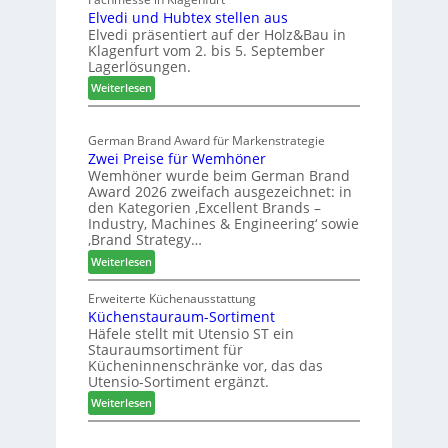
e
s
Elvedi und Hubtex stellen aus
i
e
s
Elvedi präsentiert auf der Holz&Bau in
n
r
e
Klagenfurt vom 2. bis 5. September
i
ö
Lagerlösungen.
g
r
:
p
Weiterlesen
t
E
a
e
l
s
r
German Brand Award für Markenstrategie
v
s
t
Zwei Preise für Wemhöner
e
t
Z
Wemhöner wurde beim German Brand
d
F
u
Award 2026 zweifach ausgezeichnet: in
i
ü
k
den Kategorien ‚Excellent Brands –
u
h
u
Industry, Machines & Engineering‘ sowie
n
r
‚Brand Strategy…
n
d
u
f
:
Weiterlesen
H
n
t
Z
u
g
w
Erweiterte Küchenausstattung
b
a
Küchenstauraum-Sortiment
e
t
n
Häfele stellt mit Utensio ST ein
i
e
Stauraumsortiment für
P
x
Kücheninnenschränke vor, das das
r
s
Utensio-Sortiment ergänzt.
e
t
:
Weiterlesen
i
e
K
s
l
ü
e
l