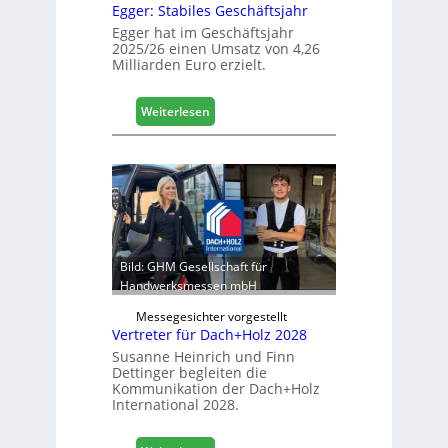
Egger: Stabiles Geschäftsjahr
e
t
Egger hat im Geschäftsjahr
2025/26 einen Umsatz von 4,26
L
Milliarden Euro erzielt.
o
g
i
:
Weiterlesen
s
E
t
g
i
g
k
e
b
r
e
:
r
S
e
t
Bild: GHM Gesellschaft für
i
a
Handwerksmessen mbH
c
b
h
Messegesichter vorgestellt
i
Vertreter für Dach+Holz 2028
l
Susanne Heinrich und Finn
e
Dettinger begleiten die
s
Kommunikation der Dach+Holz
G
International 2028.
e
s