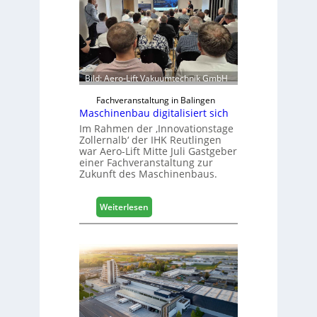
Bild: Aero-Lift Vakuumtechnik GmbH
Fachveranstaltung in Balingen
Maschinenbau digitalisiert sich
Im Rahmen der ‚Innovationstage
Zollernalb‘ der IHK Reutlingen
war Aero-Lift Mitte Juli Gastgeber
einer Fachveranstaltung zur
Zukunft des Maschinenbaus.
:
Weiterlesen
M
a
s
c
h
i
n
e