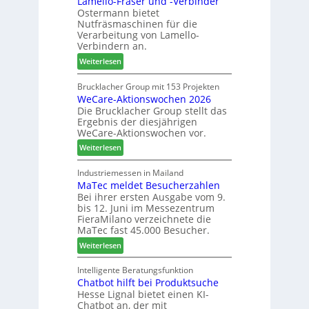
Lamello-Fräser und -Verbinder
e
i
Ostermann bietet
z
r
n
Nutfräsmaschinen für die
e
G
Verarbeitung von Lamello-
i
e
Verbindern an.
c
s
:
Weiterlesen
h
c
L
n
h
a
Brucklacher Group mit 153 Projekten
u
ä
WeCare-Aktionswochen 2026
m
n
f
Die Brucklacher Group stellt das
e
g
t
Ergebnis der diesjährigen
l
e
s
WeCare-Aktionswochen vor.
l
n
f
:
o
Weiterlesen
f
ü
W
-
ü
h
e
F
Industriemessen in Mailand
r
r
MaTec meldet Besucherzahlen
C
r
P
e
Bei ihrer ersten Ausgabe vom 9.
a
ä
l
r
bis 12. Juni im Messezentrum
r
s
a
FieraMilano verzeichnete die
e
e
n
MaTec fast 45.000 Besucher.
-
r
t
:
Weiterlesen
A
u
a
M
k
n
g
a
Intelligente Beratungsfunktion
t
d
Chatbot hilft bei Produktsuche
T
i
-
Hesse Lignal bietet einen KI-
e
o
V
Chatbot an, der mit
c
n
e