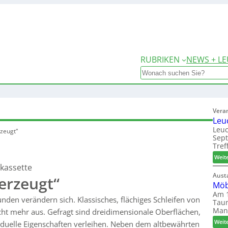
RUBRIKEN
NEWS + LE
Search
Vera
Leu
Leuc
rzeugt“
Sep
Tref
Weit
kassette
Aust
berzeugt“
Möb
Am 1
den verändern sich. Klassisches, flächiges Schleifen von
Taun
Man
icht mehr aus. Gefragt sind dreidimensionale Oberflächen,
Weit
iduelle Eigenschaften verleihen. Neben dem altbewährten