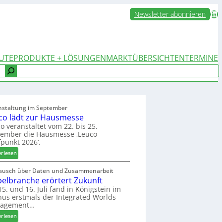
LinkedIn
Newsletter abonnieren
UTE
PRODUKTE + LÖSUNGEN
MARKTÜBERSICHTEN
TERMINE
nstaltung im September
co lädt zur Hausmesse
o veranstaltet vom 22. bis 25.
tember die Hausmesse ‚Leuco
fpunkt 2026‘.
:
erlesen
L
e
ausch über Daten und Zusammenarbeit
elbranche erörtert Zukunft
u
c
5. und 16. Juli fand in Königstein im
us erstmals der Integrated Worlds
o
agement…
l
ä
:
erlesen