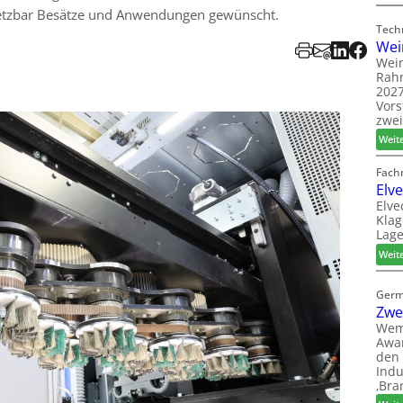
nsetzbar Besätze und Anwendungen gewünscht.
Tech
Wei
Wein
Rah
2027
Vors
zwei
Weit
Fach
Elv
Elve
Klag
Lage
Weit
Germ
Zwe
Wem
Awar
den 
Indu
‚Bra