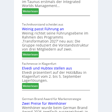
im Taunus erstmals der Integrated
e
o
Worlds Management…
u
l
:
ä
Weiterlesen
t
M
d
s
ö
t
c
Technikvorstand scheidet aus
b
z
h
Weinig passt Führung an
e
u
l
Weinig richtet seine Führungsebene im
l
r
a
Rahmen des Programms
b
H
n
‚Transformation 2027‘ neu aus: Die
r
a
d
Gruppe reduziert die Vorstandsstruktur
a
u
von drei Mitgliedern auf zwei.
n
s
:
Weiterlesen
c
m
W
h
e
e
Fachmesse in Klagenfurt
e
s
Elvedi und Hubtex stellen aus
i
e
s
Elvedi präsentiert auf der Holz&Bau in
n
r
e
Klagenfurt vom 2. bis 5. September
i
ö
Lagerlösungen.
g
r
:
p
Weiterlesen
t
E
a
e
l
s
r
German Brand Award für Markenstrategie
v
s
t
Zwei Preise für Wemhöner
e
t
Z
Wemhöner wurde beim German Brand
d
F
u
Award 2026 zweifach ausgezeichnet: in