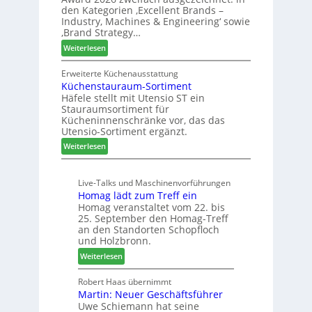
i
ü
k
den Kategorien ‚Excellent Brands –
u
h
u
Industry, Machines & Engineering‘ sowie
n
r
‚Brand Strategy…
n
d
u
f
:
Weiterlesen
H
n
t
Z
u
g
w
Erweiterte Küchenausstattung
b
a
Küchenstauraum-Sortiment
e
t
n
Häfele stellt mit Utensio ST ein
i
e
Stauraumsortiment für
P
x
Kücheninnenschränke vor, das das
r
s
Utensio-Sortiment ergänzt.
e
t
:
Weiterlesen
i
e
K
s
l
ü
e
l
Live-Talks und Maschinenvorführungen
c
f
e
Homag lädt zum Treff ein
h
ü
n
Homag veranstaltet vom 22. bis
e
r
a
25. September den Homag-Treff
n
W
u
an den Standorten Schopfloch
s
e
und Holzbronn.
s
t
m
:
Weiterlesen
a
h
H
u
ö
o
Robert Haas übernimmt
r
n
Martin: Neuer Geschäftsführer
m
a
e
Uwe Schiemann hat seine
a
u
r