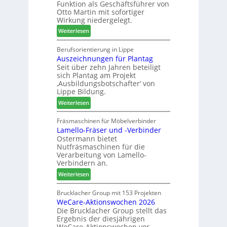
Funktion als Geschäftsführer von
g
m
Otto Martin mit sofortiger
l
-
Wirkung niedergelegt.
ä
S
:
Weiterlesen
d
o
M
t
r
a
Berufsorientierung in Lippe
z
t
Auszeichnungen für Plantag
r
u
i
Seit über zehn Jahren beteiligt
t
m
m
sich Plantag am Projekt
i
T
e
‚Ausbildungsbotschafter‘ von
n
r
n
Lippe Bildung.
:
e
t
:
Weiterlesen
N
f
A
e
f
u
Fräsmaschinen für Möbelverbinder
u
e
Lamello-Fräser und -Verbinder
s
e
i
Ostermann bietet
z
r
n
Nutfräsmaschinen für die
e
G
Verarbeitung von Lamello-
i
e
Verbindern an.
c
s
:
Weiterlesen
h
c
L
n
h
a
Brucklacher Group mit 153 Projekten
u
ä
WeCare-Aktionswochen 2026
m
n
f
Die Brucklacher Group stellt das
e
g
t
Ergebnis der diesjährigen
l
e
s
WeCare-Aktionswochen vor.