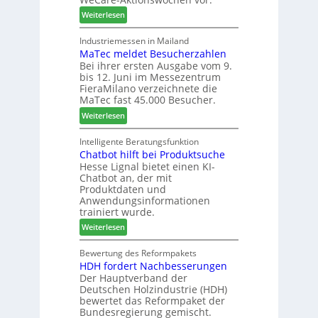
l
n
f
:
o
Weiterlesen
f
ü
W
-
ü
h
e
F
Industriemessen in Mailand
r
r
MaTec meldet Besucherzahlen
C
r
P
e
Bei ihrer ersten Ausgabe vom 9.
a
ä
l
r
bis 12. Juni im Messezentrum
r
s
a
FieraMilano verzeichnete die
e
e
n
MaTec fast 45.000 Besucher.
-
r
t
:
Weiterlesen
A
u
a
M
k
n
g
a
Intelligente Beratungsfunktion
t
d
Chatbot hilft bei Produktsuche
T
i
-
Hesse Lignal bietet einen KI-
e
o
V
Chatbot an, der mit
c
n
e
Produktdaten und
m
s
r
Anwendungsinformationen
e
w
b
trainiert wurde.
l
o
i
:
Weiterlesen
d
c
n
C
e
h
d
h
Bewertung des Reformpakets
t
e
e
HDH fordert Nachbesserungen
a
B
n
r
Der Hauptverband der
t
e
2
Deutschen Holzindustrie (HDH)
b
s
0
bewertet das Reformpaket der
o
u
2
Bundesregierung gemischt.
t