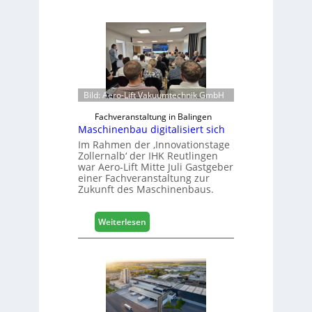
Bild: Aero-Lift Vakuumtechnik GmbH
Fachveranstaltung in Balingen
Maschinenbau digitalisiert sich
Im Rahmen der ‚Innovationstage
Zollernalb‘ der IHK Reutlingen
war Aero-Lift Mitte Juli Gastgeber
einer Fachveranstaltung zur
Zukunft des Maschinenbaus.
:
Weiterlesen
M
a
s
c
h
i