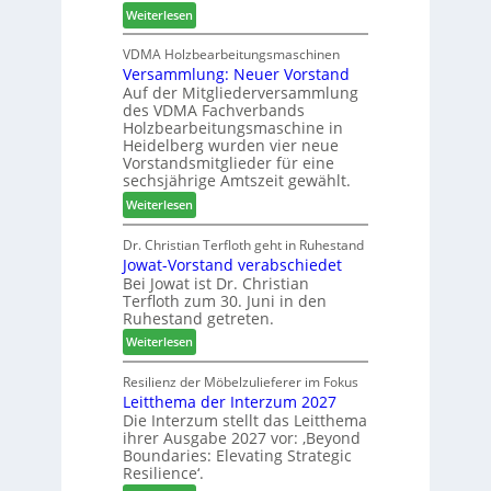
c
6
:
Weiterlesen
h
h
H
i
e
D
VDMA Holzbearbeitungsmaschinen
l
r
Versammlung: Neuer Vorstand
H
f
z
Auf der Mitgliederversammlung
f
t
a
des VDMA Fachverbands
o
b
h
Holzbearbeitungsmaschine in
r
e
l
Heidelberg wurden vier neue
d
i
e
Vorstandsmitglieder für eine
e
P
sechsjährige Amtszeit gewählt.
n
r
r
:
Weiterlesen
t
o
V
N
d
e
Dr. Christian Terfloth geht in Ruhestand
a
u
Jowat-Vorstand verabschiedet
r
c
k
Bei Jowat ist Dr. Christian
s
h
t
Terfloth zum 30. Juni in den
a
b
s
Ruhestand getreten.
m
e
u
:
m
Weiterlesen
s
c
J
l
s
h
o
u
Resilienz der Möbelzulieferer im Fokus
e
e
Leitthema der Interzum 2027
w
n
r
Die Interzum stellt das Leitthema
a
g
u
ihrer Ausgabe 2027 vor: ‚Beyond
t
:
n
Boundaries: Elevating Strategic
-
N
g
Resilience‘.
V
e
e