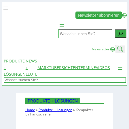
LinkedIn
Newsletter abonnieren
Search
LinkedIn
Newsletter
PRODUKTE
NEWS
+
+
MARKTÜBERSICHTEN
TERMINE
VIDEOS
LÖSUNGEN
LEUTE
Search
PRODUKTE + LÖSUNGEN
Home
»
Produkte + Lösungen
»
Kompakter
Einhandschleifer