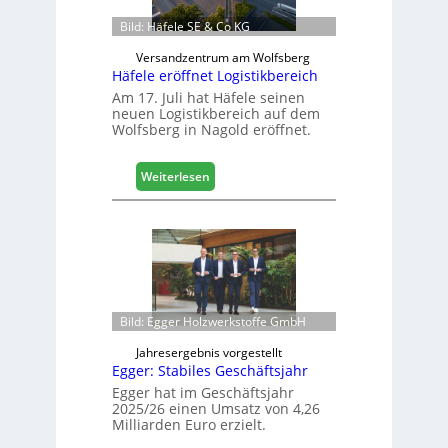
n
e
Bild: Häfele SE & Co KG
n
Versandzentrum am Wolfsberg
b
Häfele eröffnet Logistikbereich
a
Am 17. Juli hat Häfele seinen
u
neuen Logistikbereich auf dem
d
Wolfsberg in Nagold eröffnet.
i
g
i
:
Weiterlesen
t
H
a
ä
l
f
i
e
s
l
i
e
e
e
Bild: Egger Holzwerkstoffe GmbH
r
r
t
ö
Jahresergebnis vorgestellt
s
f
Egger: Stabiles Geschäftsjahr
i
f
Egger hat im Geschäftsjahr
c
n
2025/26 einen Umsatz von 4,26
h
e
Milliarden Euro erzielt.
t