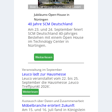
t
s
e
Bild: SCM Group Deutschland GmbH
j
r
a
Jubiläums-Open-House in
f
h
Nürtingen
ü
r
40 Jahre SCM Deutschland
r
Am 23. und 24. September feiert
D
SCM Deutschland 40-jähriges
a
Bestehen mit einem Open House
c
im Technology Center in
h
Nürtingen.
+
H
:
Weiterlesen
o
4
l
0
z
Veranstaltung im September
J
2
Leuco lädt zur Hausmesse
a
0
Leuco veranstaltet vom 22. bis 25.
h
2
September die Hausmesse ‚Leuco
r
Treffpunkt 2026‘.
8
e
:
Weiterlesen
S
L
C
e
Austausch über Daten und Zusammenarbeit
M
Möbelbranche erörtert Zukunft
u
D
Am 15. und 16. Juli fand in Königstein
c