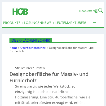
Linked
Newsletter
PRODUKTE + LÖSUNGEN
NEWS + LEUTE
MARKTÜBERSICHTEN
TER
OBERFLÄCHENTECHNIK
Home
»
Oberflächentechnik
»
Designoberfläche für Massiv- und
Furnierholz
Strukturierbürsten
Designoberfläche für Massiv- und
Furnierholz
So einzigartig wie jedes Werkstück, so
einzigartig ist auch die natürliche
Holzmaserung. Eine Strukturoberfläche, wie sie
mit Strukturierbürsten erzeugt wird, erhöht