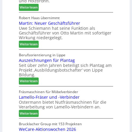
und Holzbronn.
s
W
a
:
Weiterlesen
t
e
u
H
a
m
s
o
Robert Haas übernimmt
u
h
Martin: Neuer Geschäftsführer
m
r
ö
Uwe Schiemann hat seine Funktion als
a
a
n
Geschäftsführer von Otto Martin mit sofortiger
g
u
e
Wirkung niedergelegt.
l
m
r
:
ä
Weiterlesen
-
M
d
S
a
t
Berufsorientierung in Lippe
o
Auszeichnungen für Plantag
r
z
r
Seit über zehn Jahren beteiligt sich Plantag am
t
u
t
Projekt ‚Ausbildungsbotschafter‘ von Lippe
i
m
i
Bildung.
n
T
m
:
:
Weiterlesen
r
e
A
N
e
n
u
e
Fräsmaschinen für Möbelverbinder
f
t
Lamello-Fräser und -Verbinder
s
u
f
Ostermann bietet Nutfräsmaschinen für die
z
e
e
Verarbeitung von Lamello-Verbindern an.
e
r
i
i
G
n
:
Weiterlesen
c
e
L
h
s
a
Brucklacher Group mit 153 Projekten
n
c
WeCare-Aktionswochen 2026
m