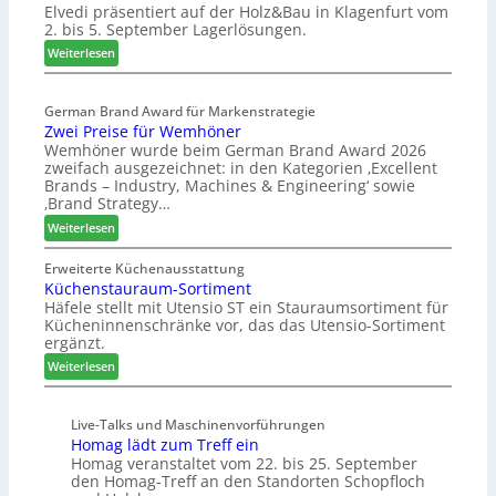
Elvedi präsentiert auf der Holz&Bau in Klagenfurt vom
n
s
e
2. bis 5. September Lagerlösungen.
i
s
r
g
:
Weiterlesen
e
ö
p
E
r
a
l
t
s
German Brand Award für Markenstrategie
v
e
Zwei Preise für Wemhöner
s
e
r
Wemhöner wurde beim German Brand Award 2026
t
d
t
zweifach ausgezeichnet: in den Kategorien ‚Excellent
F
i
Z
Brands – Industry, Machines & Engineering‘ sowie
ü
u
u
‚Brand Strategy…
h
n
k
:
Weiterlesen
r
d
u
Z
u
H
n
w
Erweiterte Küchenausstattung
n
u
f
Küchenstauraum-Sortiment
e
g
b
t
Häfele stellt mit Utensio ST ein Stauraumsortiment für
i
a
t
Kücheninnenschränke vor, das das Utensio-Sortiment
P
n
e
ergänzt.
r
x
:
e
Weiterlesen
s
K
i
t
ü
s
e
Live-Talks und Maschinenvorführungen
c
e
l
Homag lädt zum Treff ein
h
f
l
Homag veranstaltet vom 22. bis 25. September
e
ü
e
den Homag-Treff an den Standorten Schopfloch
n
r
n