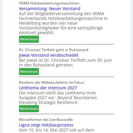
D
i
VDMA Holzbearbeitungsmaschinen
c
2
Versammlung: Neuer Vorstand
H
l
h
6
Auf der Mitgliederversammlung des VDMA
f
f
e
Fachverbands Holzbearbeitungsmaschine in
o
t
r
Heidelberg wurden vier neue
r
b
z
Vorstandsmitglieder für eine sechsjährige
d
e
a
Amtszeit gewählt.
e
i
h
:
Weiterlesen
r
P
l
V
t
r
e
e
Dr. Christian Terfloth geht in Ruhestand
N
o
n
Jowat-Vorstand verabschiedet
r
a
d
Bei Jowat ist Dr. Christian Terfloth zum 30. Juni
s
c
u
in den Ruhestand getreten.
a
h
k
m
:
Weiterlesen
b
t
m
J
e
s
l
o
Resilienz der Möbelzulieferer im Fokus
s
u
u
Leitthema der Interzum 2027
w
s
c
n
Die Interzum stellt das Leitthema ihrer
a
e
h
Ausgabe 2027 vor: ‚Beyond Boundaries:
g
t
r
e
Elevating Strategic Resilience‘.
:
-
u
N
:
V
Weiterlesen
n
e
L
o
g
u
e
r
Messeformat mit Live-Baustelle
e
e
Ligna zeigt Holzbauprozess
i
s
n
Vom 10. bis 14. Mai 2027 soll auf dem
r
t
t