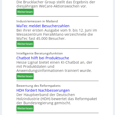
u
Die Brucklacher Group stellt das Ergebnis der
h
e
diesjährigen WeCare-Aktionswochen vor.
n
ä
l
g
f
l
:
Weiterlesen
e
t
o
W
n
s
-
e
Industriemessen in Mailand
f
f
F
MaTec meldet Besucherzahlen
C
ü
ü
r
Bei ihrer ersten Ausgabe vom 9. bis 12. Juni im
a
Messezentrum FieraMilano verzeichnete die
r
h
ä
r
MaTec fast 45.000 Besucher.
P
r
s
e
l
e
e
:
-
Weiterlesen
a
r
r
M
A
n
u
a
k
Intelligente Beratungsfunktion
t
n
Chatbot hilft bei Produktsuche
T
t
a
Hesse Lignal bietet einen KI-Chatbot an, der
d
e
i
mit Produktdaten und
g
-
c
o
Anwendungsinformationen trainiert wurde.
V
m
n
e
:
e
Weiterlesen
s
r
C
l
w
b
h
d
Bewertung des Reformpakets
o
HDH fordert Nachbesserungen
i
a
e
c
Der Hauptverband der Deutschen
n
t
t
h
Holzindustrie (HDH) bewertet das Reformpaket
d
b
B
e
der Bundesregierung gemischt.
e
o
e
n
:
r
t
Weiterlesen
s
2
H
h
u
0