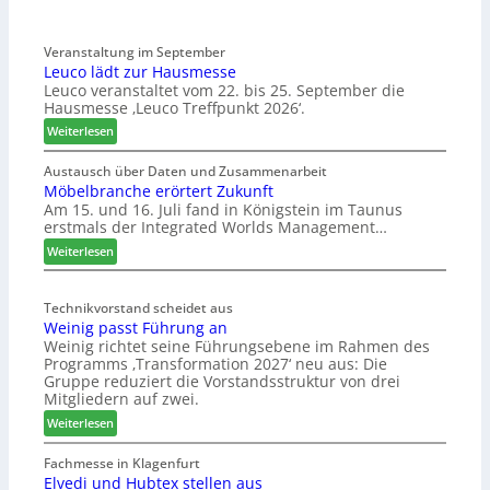
Veranstaltung im September
Leuco lädt zur Hausmesse
Leuco veranstaltet vom 22. bis 25. September die
Hausmesse ‚Leuco Treffpunkt 2026‘.
:
Weiterlesen
L
e
Austausch über Daten und Zusammenarbeit
Möbelbranche erörtert Zukunft
u
Am 15. und 16. Juli fand in Königstein im Taunus
c
erstmals der Integrated Worlds Management…
o
l
:
Weiterlesen
ä
M
d
ö
t
Technikvorstand scheidet aus
b
Weinig passt Führung an
z
e
Weinig richtet seine Führungsebene im Rahmen des
u
l
Programms ‚Transformation 2027‘ neu aus: Die
r
b
Gruppe reduziert die Vorstandsstruktur von drei
H
r
Mitgliedern auf zwei.
a
a
:
Weiterlesen
u
n
W
s
c
e
Fachmesse in Klagenfurt
m
h
Elvedi und Hubtex stellen aus
i
e
e