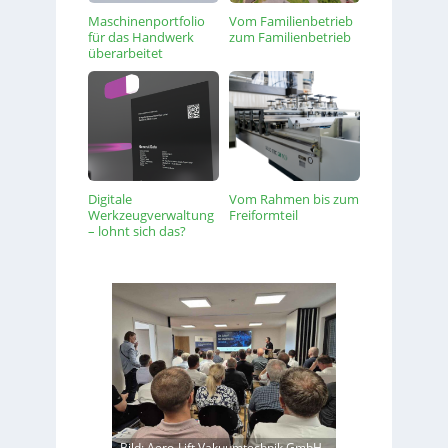
Maschinenportfolio
Vom Familienbetrieb
für das Handwerk
zum Familienbetrieb
überarbeitet
Digitale
Vom Rahmen bis zum
Werkzeugverwaltung
Freiformteil
– lohnt sich das?
Bild: Aero-Lift Vakuumtechnik GmbH