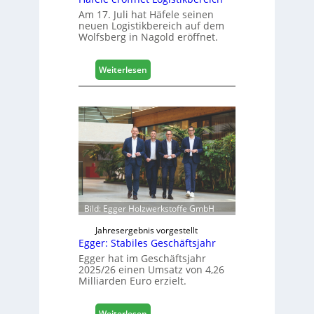
g
Am 17. Juli hat Häfele seinen
neuen Logistikbereich auf dem
i
Wolfsberg in Nagold eröffnet.
t
a
l
:
Weiterlesen
i
H
s
ä
i
f
e
e
r
l
t
e
s
e
i
r
c
ö
h
f
Bild: Egger Holzwerkstoffe GmbH
f
n
Jahresergebnis vorgestellt
Egger: Stabiles Geschäftsjahr
e
t
Egger hat im Geschäftsjahr
2025/26 einen Umsatz von 4,26
L
Milliarden Euro erzielt.
o
g
i
:
Weiterlesen