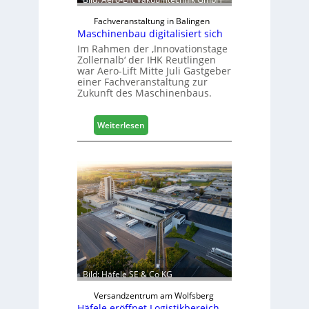
Fachveranstaltung in Balingen
Maschinenbau digitalisiert sich
Im Rahmen der ‚Innovationstage
Zollernalb‘ der IHK Reutlingen
war Aero-Lift Mitte Juli Gastgeber
einer Fachveranstaltung zur
Zukunft des Maschinenbaus.
:
Weiterlesen
M
a
s
c
h
i
n
e
n
b
a
Bild: Häfele SE & Co KG
u
d
Versandzentrum am Wolfsberg
Häfele eröffnet Logistikbereich
i