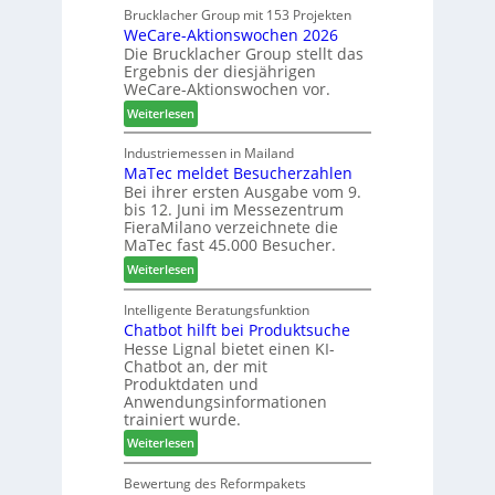
a
Brucklacher Group mit 153 Projekten
u
ä
WeCare-Aktionswochen 2026
m
n
f
Die Brucklacher Group stellt das
e
g
t
Ergebnis der diesjährigen
l
e
s
WeCare-Aktionswochen vor.
l
n
f
:
o
Weiterlesen
f
ü
W
-
ü
h
e
F
Industriemessen in Mailand
r
r
MaTec meldet Besucherzahlen
C
r
P
e
Bei ihrer ersten Ausgabe vom 9.
a
ä
l
r
bis 12. Juni im Messezentrum
r
s
a
FieraMilano verzeichnete die
e
e
n
MaTec fast 45.000 Besucher.
-
r
t
:
Weiterlesen
A
u
a
M
k
n
g
a
Intelligente Beratungsfunktion
t
d
Chatbot hilft bei Produktsuche
T
i
-
Hesse Lignal bietet einen KI-
e
o
V
Chatbot an, der mit
c
n
e
Produktdaten und
m
s
r
Anwendungsinformationen
e
w
b
trainiert wurde.
l
o
i
:
Weiterlesen
d
c
n
C
e
h
d
h
Bewertung des Reformpakets
t
e
e