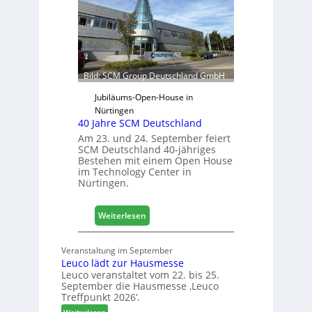
e
j
t
a
e
h
r
r
f
ü
Bild: SCM Group Deutschland GmbH
r
D
Jubiläums-Open-House in
a
Nürtingen
40 Jahre SCM Deutschland
c
h
Am 23. und 24. September feiert
SCM Deutschland 40-jähriges
+
Bestehen mit einem Open House
H
im Technology Center in
o
Nürtingen.
l
z
:
2
Weiterlesen
4
0
0
2
Veranstaltung im September
J
8
Leuco lädt zur Hausmesse
a
Leuco veranstaltet vom 22. bis 25.
h
September die Hausmesse ‚Leuco
r
Treffpunkt 2026‘.
e
: