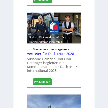
s
E
t
g
i
g
k
e
b
r
e
:
r
S
e
t
Bild: GHM Gesellschaft für
i
a
Handwerksmessen mbH
c
b
h
Messegesichter vorgestellt
i
Vertreter für Dach+Holz 2028
l
Susanne Heinrich und Finn
e
Dettinger begleiten die
s
Kommunikation der Dach+Holz
G
International 2028.
e
s
:
Weiterlesen
c
V
h
e
ä
r
f
t
t
r
s