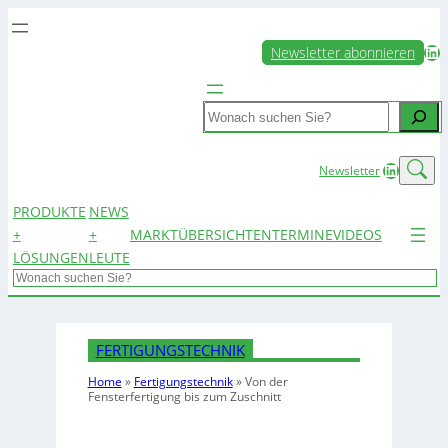
LinkedIn
Newsletter abonnieren
Search
LinkedIn
Newsletter
PRODUKTE
NEWS
+
+
MARKTÜBERSICHTEN
TERMINE
VIDEOS
LÖSUNGEN
LEUTE
Search
FERTIGUNGSTECHNIK
Home
»
Fertigungstechnik
»
Von der
Fensterfertigung bis zum Zuschnitt