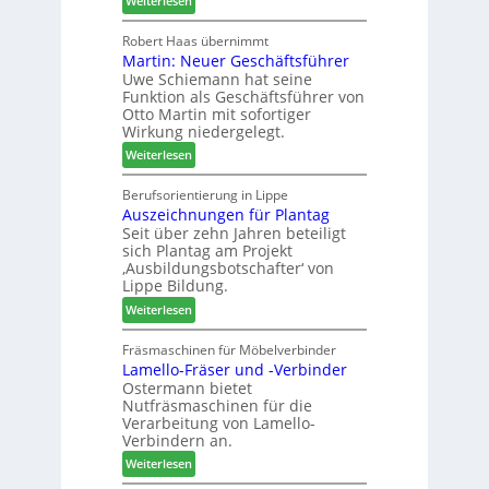
Weiterlesen
a
h
H
u
ö
o
Robert Haas übernimmt
r
n
Martin: Neuer Geschäftsführer
m
a
e
Uwe Schiemann hat seine
a
u
r
Funktion als Geschäftsführer von
g
m
Otto Martin mit sofortiger
l
-
Wirkung niedergelegt.
ä
S
:
Weiterlesen
d
o
M
t
r
a
Berufsorientierung in Lippe
z
t
Auszeichnungen für Plantag
r
u
i
Seit über zehn Jahren beteiligt
t
m
m
sich Plantag am Projekt
i
T
e
‚Ausbildungsbotschafter‘ von
n
r
n
Lippe Bildung.
:
e
t
:
Weiterlesen
N
f
A
e
f
u
Fräsmaschinen für Möbelverbinder
u
e
Lamello-Fräser und -Verbinder
s
e
i
Ostermann bietet
z
r
n
Nutfräsmaschinen für die
e
G
Verarbeitung von Lamello-
i
e
Verbindern an.
c
s
:
Weiterlesen
h
c
L
n
h