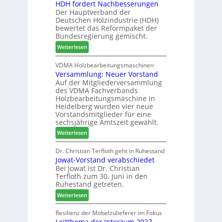
HDH fordert Nachbesserungen
a
B
n
r
Der Hauptverband der
t
e
2
Deutschen Holzindustrie (HDH)
b
s
0
bewertet das Reformpaket der
o
u
2
Bundesregierung gemischt.
t
c
6
:
Weiterlesen
h
h
H
i
e
D
VDMA Holzbearbeitungsmaschinen
l
r
Versammlung: Neuer Vorstand
H
f
z
Auf der Mitgliederversammlung
f
t
a
des VDMA Fachverbands
o
b
h
Holzbearbeitungsmaschine in
r
e
l
Heidelberg wurden vier neue
d
i
e
Vorstandsmitglieder für eine
e
P
sechsjährige Amtszeit gewählt.
n
r
r
:
Weiterlesen
t
o
V
N
d
e
Dr. Christian Terfloth geht in Ruhestand
a
u
Jowat-Vorstand verabschiedet
r
c
k
Bei Jowat ist Dr. Christian
s
h
t
Terfloth zum 30. Juni in den
a
b
s
Ruhestand getreten.
m
e
u
:
m
Weiterlesen
s
c
J
l
s
h
o
u
Resilienz der Möbelzulieferer im Fokus
e
e
Leitthema der Interzum 2027
w
n