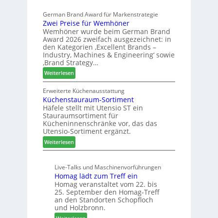
e
l
s
r
German Brand Award für Markenstrategie
v
s
t
Zwei Preise für Wemhöner
e
t
Z
Wemhöner wurde beim German Brand
d
F
u
Award 2026 zweifach ausgezeichnet: in
i
ü
k
den Kategorien ‚Excellent Brands –
u
h
u
Industry, Machines & Engineering‘ sowie
n
r
‚Brand Strategy…
n
d
u
f
:
Weiterlesen
H
n
t
Z
u
g
w
Erweiterte Küchenausstattung
b
a
Küchenstauraum-Sortiment
e
t
n
Häfele stellt mit Utensio ST ein
i
e
Stauraumsortiment für
P
x
Kücheninnenschränke vor, das das
r
s
Utensio-Sortiment ergänzt.
e
t
:
Weiterlesen
i
e
K
s
l
ü
e
l
Live-Talks und Maschinenvorführungen
c
f
e
Homag lädt zum Treff ein
h
ü
n
Homag veranstaltet vom 22. bis
e
r
a
25. September den Homag-Treff
n
W
u
an den Standorten Schopfloch
s
e
und Holzbronn.
s
t
m
: