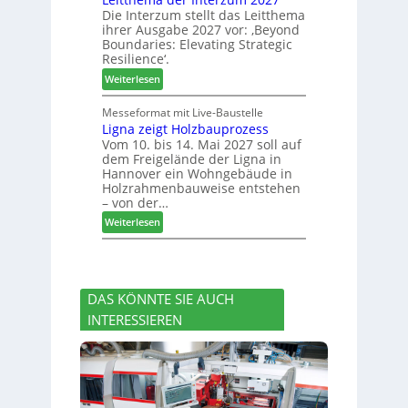
r
Die Interzum stellt das Leitthema
a
g
u
ihrer Ausgabe 2027 vor: ‚Beyond
t
:
n
Boundaries: Elevating Strategic
-
N
g
Resilience‘.
V
e
e
:
Weiterlesen
o
u
n
L
r
e
e
Messeformat mit Live-Baustelle
s
r
Ligna zeigt Holzbauprozess
i
t
V
Vom 10. bis 14. Mai 2027 soll auf
t
a
o
dem Freigelände der Ligna in
t
n
r
Hannover ein Wohngebäude in
h
d
s
Holzrahmenbauweise entstehen
e
v
t
– von der…
m
e
a
:
Weiterlesen
a
r
n
L
d
a
d
i
e
b
g
r
s
n
I
c
DAS KÖNNTE SIE AUCH
a
n
h
INTERESSIEREN
z
t
i
e
e
e
i
r
d
g
z
e
t
u
t
H
m