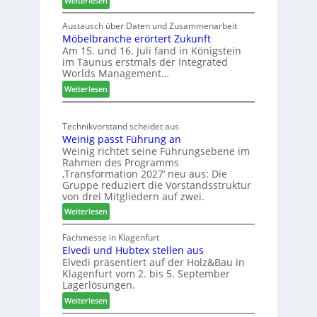
Weiterlesen
S
L
C
e
Austausch über Daten und Zusammenarbeit
M
Möbelbranche erörtert Zukunft
u
D
Am 15. und 16. Juli fand in Königstein
c
im Taunus erstmals der Integrated
e
o
Worlds Management…
u
l
:
ä
Weiterlesen
t
M
d
s
ö
t
c
Technikvorstand scheidet aus
b
z
h
Weinig passt Führung an
e
u
l
Weinig richtet seine Führungsebene im
l
r
a
Rahmen des Programms
b
H
n
‚Transformation 2027‘ neu aus: Die
r
a
d
Gruppe reduziert die Vorstandsstruktur
a
u
von drei Mitgliedern auf zwei.
n
s
:
Weiterlesen
c
m
W
h
e
e
Fachmesse in Klagenfurt
e
s
Elvedi und Hubtex stellen aus
i
e
s
Elvedi präsentiert auf der Holz&Bau in
n
r
e
Klagenfurt vom 2. bis 5. September
i
ö
Lagerlösungen.
g
r
:
p
Weiterlesen
t
E
a