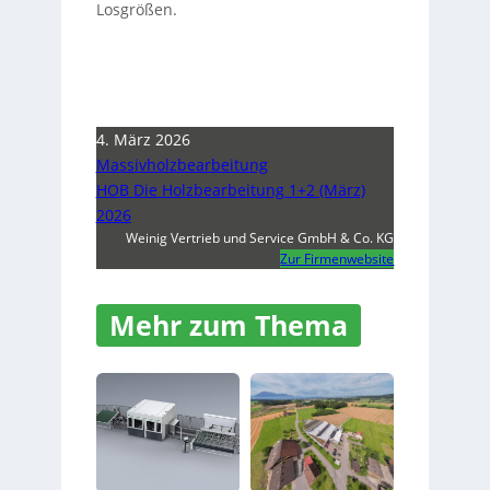
Losgrößen.
4. März 2026
Massivholzbearbeitung
HOB Die Holzbearbeitung 1+2 (März)
2026
Weinig Vertrieb und Service GmbH & Co. KG
Zur Firmenwebsite
Mehr zum Thema