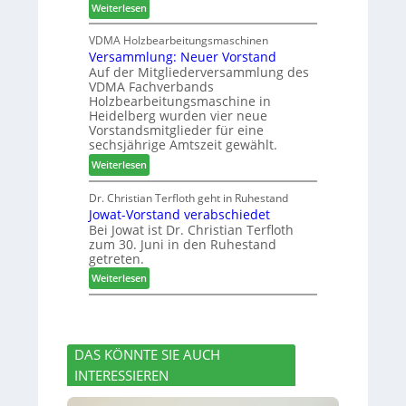
:
Weiterlesen
h
c
6
H
i
h
D
VDMA Holzbearbeitungsmaschinen
l
e
Versammlung: Neuer Vorstand
H
f
r
Auf der Mitgliederversammlung des
f
t
z
VDMA Fachverbands
o
b
a
Holzbearbeitungsmaschine in
r
e
h
Heidelberg wurden vier neue
d
i
l
Vorstandsmitglieder für eine
e
P
e
sechsjährige Amtszeit gewählt.
r
r
n
:
Weiterlesen
t
o
V
N
d
e
Dr. Christian Terfloth geht in Ruhestand
a
u
Jowat-Vorstand verabschiedet
r
c
k
Bei Jowat ist Dr. Christian Terfloth
s
h
t
zum 30. Juni in den Ruhestand
a
b
s
getreten.
m
e
u
:
m
Weiterlesen
s
c
J
l
s
h
o
u
e
e
w
n
r
a
g
u
DAS KÖNNTE SIE AUCH
t
:
n
INTERESSIEREN
-
N
g
V
e
e