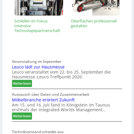
Schleifen im Fokus:
Oberflächen professionell
Intensive
gestalten
Technologiepartnerschaft
Veranstaltung im September
Leuco lädt zur Hausmesse
Leuco veranstaltet vom 22. bis 25. September die
Hausmesse ‚Leuco Treffpunkt 2026‘.
:
Weiterlesen
L
e
Austausch über Daten und Zusammenarbeit
Möbelbranche erörtert Zukunft
u
Am 15. und 16. Juli fand in Königstein im Taunus
c
erstmals der Integrated Worlds Management…
o
l
:
Weiterlesen
ä
M
d
ö
t
Technikvorstand scheidet aus
b