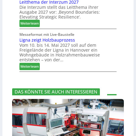
u
Leitthema der Interzum 2027
w
s
c
n
Die Interzum stellt das Leitthema ihrer
a
e
h
Ausgabe 2027 vor: ‚Beyond Boundaries:
g
t
r
e
Elevating Strategic Resilience‘.
:
-
u
N
:
V
Weiterlesen
n
e
L
o
g
u
e
r
Messeformat mit Live-Baustelle
e
e
Ligna zeigt Holzbauprozess
i
s
n
Vom 10. bis 14. Mai 2027 soll auf dem
r
t
t
Freigelände der Ligna in Hannover ein
V
t
a
Wohngebäude in Holzrahmenbauweise
o
h
n
entstehen – von der…
r
e
d
:
Weiterlesen
s
m
v
L
t
a
e
i
a
d
r
g
n
e
a
n
d
r
b
DAS KÖNNTE SIE AUCH INTERESSIEREN
a
I
s
z
n
c
e
t
h
i
e
i
g
r
e
t
z
d
H
u
e
o
m
t