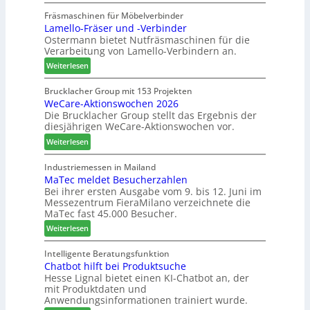
A
N
e
n
u
e
Fräsmaschinen für Möbelverbinder
f
t
Lamello-Fräser und -Verbinder
s
u
f
Ostermann bietet Nutfräsmaschinen für die
z
e
e
Verarbeitung von Lamello-Verbindern an.
e
r
i
i
G
n
:
Weiterlesen
c
e
L
h
s
a
Brucklacher Group mit 153 Projekten
n
c
WeCare-Aktionswochen 2026
m
u
Die Brucklacher Group stellt das Ergebnis der
h
e
diesjährigen WeCare-Aktionswochen vor.
n
ä
l
g
f
l
:
Weiterlesen
e
t
o
W
n
s
-
e
Industriemessen in Mailand
f
f
F
MaTec meldet Besucherzahlen
C
ü
ü
r
Bei ihrer ersten Ausgabe vom 9. bis 12. Juni im
a
Messezentrum FieraMilano verzeichnete die
r
h
ä
r
MaTec fast 45.000 Besucher.
P
r
s
e
l
e
e
:
-
Weiterlesen
a
r
r
M
A
n
u
a
k
Intelligente Beratungsfunktion
t
n
Chatbot hilft bei Produktsuche
T
t
a
Hesse Lignal bietet einen KI-Chatbot an, der
d
e
i
mit Produktdaten und
g
-
c
o
Anwendungsinformationen trainiert wurde.
V
m
n