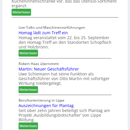
Kücheninnenschränke vor, das das Utensio-Sortiment
P
n
e
ergänzt.
r
x
:
e
Weiterlesen
s
K
i
t
ü
s
e
Live-Talks und Maschinenvorführungen
c
e
l
Homag lädt zum Treff ein
h
f
l
Homag veranstaltet vom 22. bis 25. September
e
ü
e
den Homag-Treff an den Standorten Schopfloch
n
r
n
und Holzbronn.
s
W
a
:
Weiterlesen
t
e
u
H
a
m
s
o
Robert Haas übernimmt
u
h
Martin: Neuer Geschäftsführer
m
r
ö
Uwe Schiemann hat seine Funktion als
a
a
n
Geschäftsführer von Otto Martin mit sofortiger
g
u
e
Wirkung niedergelegt.
l
m
r
:
ä
Weiterlesen
-
M
d
S
a
t
Berufsorientierung in Lippe
o
Auszeichnungen für Plantag
r
z
r
Seit über zehn Jahren beteiligt sich Plantag am
t
u
t
Projekt ‚Ausbildungsbotschafter‘ von Lippe
i
m
i
Bildung.
n
T
m
:
:
Weiterlesen
r
e