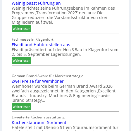
Weinig passt Führung an
z
e
Weinig richtet seine Führungsebene im Rahmen des
u
l
Programms ‚Transformation 2027‘ neu aus: Die
r
b
Gruppe reduziert die Vorstandsstruktur von drei
H
r
Mitgliedern auf zwei.
a
a
:
Weiterlesen
u
n
W
s
c
e
Fachmesse in Klagenfurt
m
h
Elvedi und Hubtex stellen aus
i
e
e
Elvedi präsentiert auf der Holz&Bau in Klagenfurt vom
n
s
e
2. bis 5. September Lagerlösungen.
i
s
r
g
:
Weiterlesen
e
ö
p
E
r
a
l
t
s
German Brand Award für Markenstrategie
v
e
Zwei Preise für Wemhöner
s
e
r
Wemhöner wurde beim German Brand Award 2026
t
d
t
zweifach ausgezeichnet: in den Kategorien ‚Excellent
F
i
Z
Brands – Industry, Machines & Engineering‘ sowie
ü
u
u
‚Brand Strategy…
h
n
k
:
Weiterlesen
r
d
u
Z
u
H
n
w
Erweiterte Küchenausstattung
n
u
f
Küchenstauraum-Sortiment
e
g
b
t
Häfele stellt mit Utensio ST ein Stauraumsortiment für
i
a
t