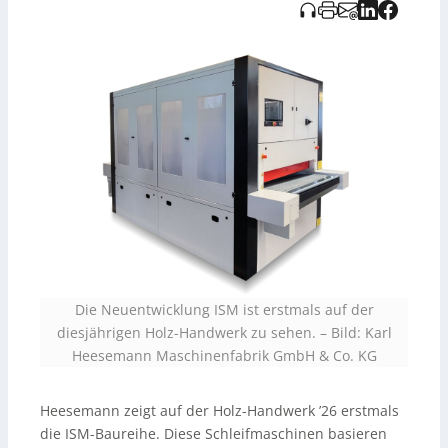
erweiterbare Robotik-Lösungen zur Automatisierung
von Schleif- und Oberflächenprozessen – mit Fokus auf
Kanten- und Flächenschliff sowie die Bearbeitung
komplexer Werkstücke. Außerdem wird ein erweitertes
Servicepaket angekündigt, darunter elektrische
Überholungen, Aggregat-Austausch, virtuelle
Serviceeinsätze sowie Anwender- und
Technikschulungen. Hesemann ist in Halle 10, Stand
300.
Die Neuentwicklung ISM ist erstmals auf der
diesjährigen Holz-Handwerk zu sehen. – Bild: Karl
Heesemann Maschinenfabrik GmbH & Co. KG
Heesemann zeigt auf der Holz-Handwerk ’26 erstmals
die ISM-Baureihe. Diese Schleifmaschinen basieren