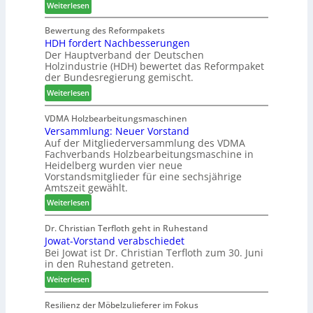
e
:
e
Weiterlesen
s
r
C
l
w
b
h
d
Bewertung des Reformpakets
o
HDH fordert Nachbesserungen
i
a
e
c
Der Hauptverband der Deutschen
n
t
t
h
Holzindustrie (HDH) bewertet das Reformpaket
d
b
B
e
der Bundesregierung gemischt.
e
o
e
n
:
r
t
Weiterlesen
s
2
H
h
u
0
D
i
VDMA Holzbearbeitungsmaschinen
c
2
Versammlung: Neuer Vorstand
H
l
h
6
Auf der Mitgliederversammlung des VDMA
f
f
e
Fachverbands Holzbearbeitungsmaschine in
o
t
r
Heidelberg wurden vier neue
r
b
z
Vorstandsmitglieder für eine sechsjährige
d
e
a
Amtszeit gewählt.
e
i
h
:
Weiterlesen
r
P
l
V
t
r
e
e
Dr. Christian Terfloth geht in Ruhestand
N
o
n
Jowat-Vorstand verabschiedet
r
a
d
Bei Jowat ist Dr. Christian Terfloth zum 30. Juni
s
c
u
in den Ruhestand getreten.
a
h
k
m
:
Weiterlesen
b
t
m
J
e
s
l
o
Resilienz der Möbelzulieferer im Fokus
s
u