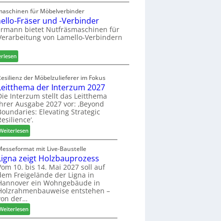
A
a
h
u
maschinen für Möbelverbinder
u
ö
ello-Fräser und -Verbinder
s
r
n
z
rmann bietet Nutfräsmaschinen für
a
e
Verarbeitung von Lamello-Verbindern
e
u
r
i
m
c
:
erlesen
-
h
L
S
n
a
o
Resilienz der Möbelzulieferer im Fokus
u
m
r
Leitthema der Interzum 2027
n
e
t
Die Interzum stellt das Leitthema
g
l
ihrer Ausgabe 2027 vor: ‚Beyond
i
e
l
Boundaries: Elevating Strategic
m
n
o
Resilience‘.
e
f
-
n
:
Weiterlesen
ü
F
t
L
r
r
e
Messeformat mit Live-Baustelle
P
ä
Ligna zeigt Holzbauprozess
i
l
s
t
Vom 10. bis 14. Mai 2027 soll auf
a
e
dem Freigelände der Ligna in
t
n
r
Hannover ein Wohngebäude in
h
t
u
Holzrahmenbauweise entstehen –
e
a
n
von der…
m
g
d
:
Weiterlesen
a
-
L
d