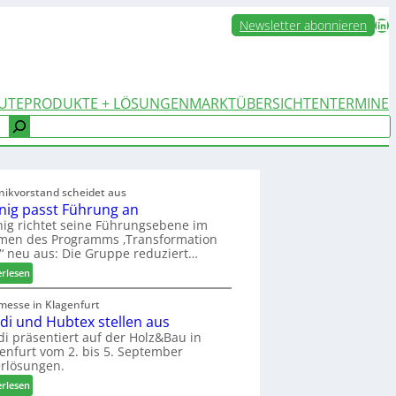
LinkedIn
Newsletter abonnieren
UTE
PRODUKTE + LÖSUNGEN
MARKTÜBERSICHTEN
TERMINE
nikvorstand scheidet aus
nig passt Führung an
ig richtet seine Führungsebene im
men des Programms ‚Transformation
‘ neu aus: Die Gruppe reduziert…
:
erlesen
W
e
messe in Klagenfurt
edi und Hubtex stellen aus
i
n
di präsentiert auf der Holz&Bau in
enfurt vom 2. bis 5. September
i
rlösungen.
g
p
:
erlesen