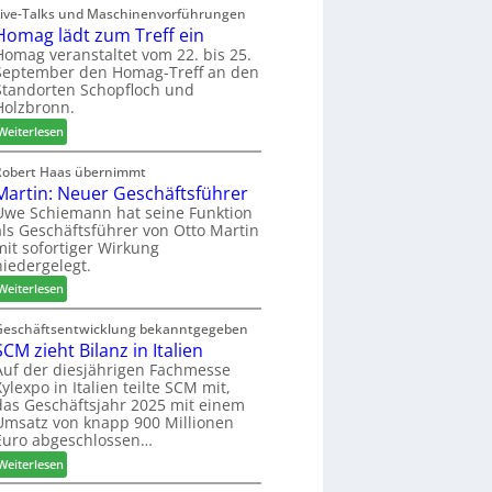
V
i
Live-Talks und Maschinenvorführungen
e
e
Homag lädt zum Treff ein
g
r
r
n
Homag veranstaltet vom 22. bis 25.
I
b
September den Homag-Treff an den
a
n
i
Standorten Schopfloch und
z
t
Holzbronn.
n
e
e
d
:
i
Weiterlesen
r
e
H
g
z
r
o
t
Robert Haas übernimmt
u
Martin: Neuer Geschäftsführer
m
H
m
a
o
Uwe Schiemann hat seine Funktion
2
als Geschäftsführer von Otto Martin
g
l
0
mit sofortiger Wirkung
l
z
2
niedergelegt.
ä
b
7
:
d
Weiterlesen
a
M
t
u
a
z
Geschäftsentwicklung bekanntgegeben
p
SCM zieht Bilanz in Italien
r
u
r
t
m
Auf der diesjährigen Fachmesse
o
Xylexpo in Italien teilte SCM mit,
i
T
z
das Geschäftsjahr 2025 mit einem
n
r
e
Umsatz von knapp 900 Millionen
:
e
s
Euro abgeschlossen…
N
f
s
:
Weiterlesen
e
f
S
u
e