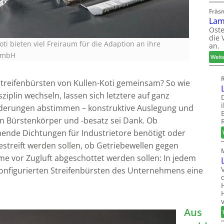
Fräs
Lam
Oste
die 
ti bieten viel Freiraum für die Adaption an ihre
an.
 GmbH
Weit
reifenbürsten von Kullen-Koti gemeinsam? So wie
ziplin wechseln, lassen sich letztere auf ganz
rderungen abstimmen – konstruktive Auslegung und
n Bürstenkörper und -besatz sei Dank. Ob
e Dichtungen für Industrietore benötigt oder
treift werden sollen, ob Getriebewellen gegen
e vor Zugluft abgeschottet werden sollen: In jedem
konfigurierten Streifenbürsten des Unternehmens eine
Aus