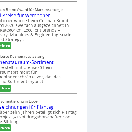
a
E
s
l
an Brand Award für Markenstrategie
s
v
i Preise für Wemhöner
t
e
höner wurde beim German Brand
F
d
d 2026 zweifach ausgezeichnet: in
ü
i
Kategorien ‚Excellent Brands –
h
u
stry, Machines & Engineering‘ sowie
r
n
nd Strategy…
u
d
:
erlesen
n
H
Z
g
u
w
iterte Küchenausstattung
a
b
henstauraum-Sortiment
e
n
t
i
le stellt mit Utensio ST ein
e
raumsortiment für
P
x
eninnenschränke vor, das das
r
s
sio-Sortiment ergänzt.
e
t
:
i
erlesen
e
K
s
l
ü
e
sorientierung in Lippe
l
c
f
zeichnungen für Plantag
e
h
ü
 über zehn Jahren beteiligt sich Plantag
n
e
r
rojekt ‚Ausbildungsbotschafter‘ von
a
n
W
e Bildung.
u
s
e
:
erlesen
s
t
m