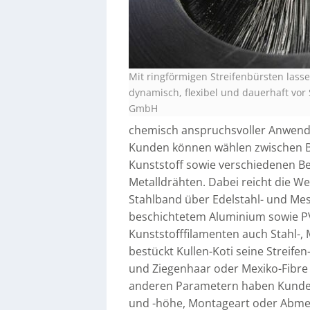
Mit ringförmigen Streifenbürsten lass
dynamisch, flexibel und dauerhaft vor
GmbH
chemisch anspruchsvoller Anwendung
Kunden können wählen zwischen B
Kunststoff sowie verschiedenen B
Metalldrähten. Dabei reicht die We
Stahlband über Edelstahl- und Mes
beschichtetem Aluminium sowie PV
Kunststofffilamenten auch Stahl-
bestückt Kullen-Koti seine Streif
und Ziegenhaar oder Mexiko-Fibre 
anderen Parametern haben Kunden
und -höhe, Montageart oder Abme