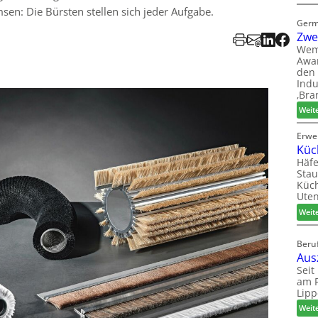
n: Die Bürsten stellen sich jeder Aufgabe.
Germ
Zwe
Wem
Awar
den 
Indu
‚Bra
Weit
Erwe
Küc
Häfe
Stau
Küch
Uten
Weit
Beruf
Aus
Seit
am P
Lipp
Weit