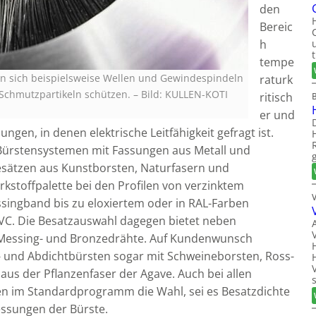
den
Bereic
h
tempe
en sich beispielsweise Wellen und Gewindespindeln
raturk
 Schmutzpartikeln schützen.
–
Bild: KULLEN-KOTI
ritisch
er und
en, in denen elektrische Leitfähigkeit gefragt ist.
ürstensystemen mit Fassungen aus Metall und
esätzen aus Kunstborsten, Naturfasern und
rkstoffpalette bei den Profilen von verzinktem
singband bis zu eloxiertem oder in RAL-Farben
C. Die Besatzauswahl dagegen bietet neben
, Messing- und Bronzedrähte. Auf Kundenwunsch
en- und Abdichtbürsten sogar mit Schweineborsten, Ross-
aus der Pflanzenfaser der Agave. Auch bei allen
 im Standardprogramm die Wahl, sei es Besatzdichte
ssungen der Bürste.