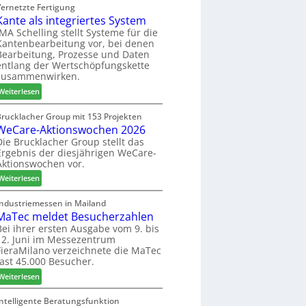
C
Vernetzte Fertigung
e
i
Kante als integriertes System
M
r
n
z
IMA Schelling stellt Systeme für die
G
Kantenbearbeitung vor, bei denen
i
e
Bearbeitung, Prozesse und Daten
e
s
entlang der Wertschöpfungskette
h
c
zusammenwirken.
t
h
:
Weiterlesen
B
ä
K
i
f
a
Brucklacher Group mit 153 Projekten
l
t
WeCare-Aktionswochen 2026
n
a
s
t
Die Brucklacher Group stellt das
n
f
Ergebnis der diesjährigen WeCare-
e
z
ü
Aktionswochen vor.
a
i
h
l
:
Weiterlesen
n
r
s
W
I
e
i
e
Industriemessen in Mailand
t
r
n
MaTec meldet Besucherzahlen
C
a
t
a
Bei ihrer ersten Ausgabe vom 9. bis
l
e
12. Juni im Messezentrum
r
i
FieraMilano verzeichnete die MaTec
g
e
e
fast 45.000 Besucher.
r
-
n
i
:
A
Weiterlesen
e
M
k
r
a
t
Intelligente Beratungsfunktion