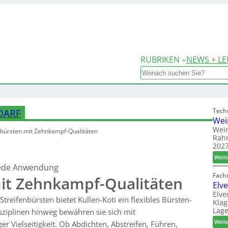
RUBRIKEN
NEWS + LE
Search
Tech
DARF
Wei
Wein
nbürsten mit
Zehnkampf-Qualitäten
Rah
2027
Weit
 jede Anwendung
Fach
mit Zehnkampf-Qualitäten
Elv
Elve
Streifenbürsten bietet Kullen-Koti ein flexibles Bürsten-
Klag
Lage
isziplinen hinweg bewähren sie sich mit
Weit
r Vielseitigkeit. Ob Abdichten, Abstreifen, Führen,