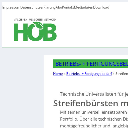
Impressum
Datenschutzerklärung
Abo
Kontakt
Mediadaten
Download
BETRIEBS- + FERTIGUNGSBE
Home
»
Betriebs- + Fertigungsbedarf
»
Streife
Technische Universalisten für
Streifenbürsten 
Mit seinen universell einsetzbaren 
Portfolio. Über alle technischen D
montagefreundlicher und langlebige