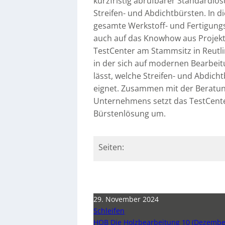
kurzfristig abrufbarer Standardlös
Streifen- und Abdichtbürsten. In 
gesamte Werkstoff- und Fertigung
auch auf das Knowhow aus Projekt
TestCenter am Stammsitz in Reutl
in der sich auf modernen Bearbe
lässt, welche Streifen- und Abdic
eignet. Zusammen mit der Berat
Unternehmens setzt das TestCente
Bürstenlösung um.
Seiten:
29. November 2024
Schleifen
HOB Die Holzbearbeitung 10 (Dezembe