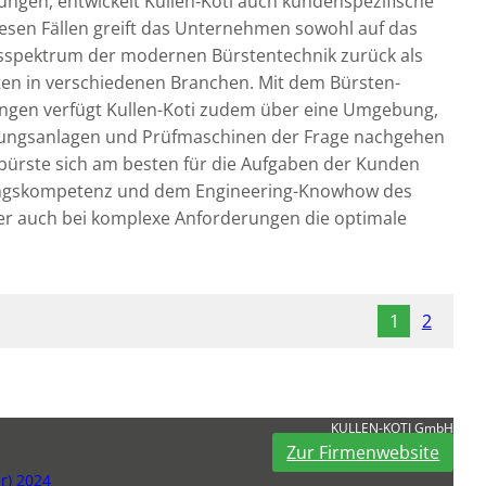
ungen, entwickelt Kullen-Koti auch kundenspezifische
diesen Fällen greift das Unternehmen sowohl auf das
sspektrum der modernen Bürstentechnik zurück als
en in verschiedenen Branchen. Mit dem Bürsten-
ingen verfügt Kullen-Koti zudem über eine Umgebung,
itungsanlagen und Prüfmaschinen der Frage nachgehen
htbürste sich am besten für die Aufgaben der Kunden
ungskompetenz und dem Engineering-Knowhow des
r auch bei komplexe Anforderungen die optimale
1
2
KULLEN-KOTI GmbH
Zur Firmenwebsite
r) 2024