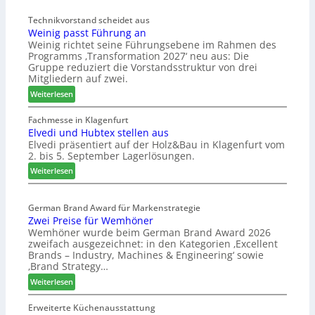
d
ö
t
Technikvorstand scheidet aus
b
Weinig passt Führung an
z
e
Weinig richtet seine Führungsebene im Rahmen des
u
l
Programms ‚Transformation 2027‘ neu aus: Die
r
b
Gruppe reduziert die Vorstandsstruktur von drei
H
r
Mitgliedern auf zwei.
a
a
:
Weiterlesen
u
n
W
s
c
e
Fachmesse in Klagenfurt
m
h
Elvedi und Hubtex stellen aus
i
e
e
Elvedi präsentiert auf der Holz&Bau in Klagenfurt vom
n
s
e
2. bis 5. September Lagerlösungen.
i
s
r
g
:
Weiterlesen
e
ö
p
E
r
a
l
t
s
German Brand Award für Markenstrategie
v
e
Zwei Preise für Wemhöner
s
e
r
Wemhöner wurde beim German Brand Award 2026
t
d
t
zweifach ausgezeichnet: in den Kategorien ‚Excellent
F
i
Z
Brands – Industry, Machines & Engineering‘ sowie
ü
u
u
‚Brand Strategy…
h
n
k
:
Weiterlesen
r
d
u
Z
u
H
n
w
Erweiterte Küchenausstattung
n
u
f