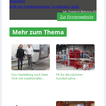
Allgemein
HOB Die Holzbearbeitung 10 (Oktober) 2020
Joh. Friedrich Behrens AG
Zur Firmenwebsite
Mehr zum Thema
Von Heidelberg nach New
Fit für die nächsten
York mit traditioneller…
hundert Jahre