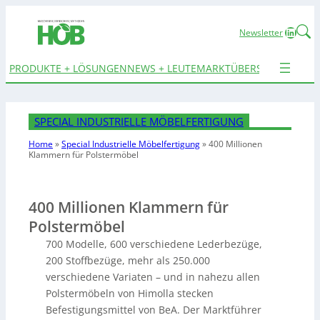
Linked
Newsletter
PRODUKTE + LÖSUNGEN
NEWS + LEUTE
MARKTÜBERSICHTEN
TER
SPECIAL INDUSTRIELLE MÖBELFERTIGUNG
Home
»
Special Industrielle Möbelfertigung
»
400 Millionen
Klammern für Polstermöbel
400 Millionen Klammern für
Polstermöbel
700 Modelle, 600 verschiedene Lederbezüge,
200 Stoffbezüge, mehr als 250.000
verschiedene Variaten – und in nahezu allen
Polstermöbeln von Himolla stecken
Befestigungsmittel von BeA. Der Marktführer