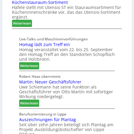
Küchenstauraum-Sortiment
e
g
b
t
Häfele stellt mit Utensio ST ein Stauraumsortiment für
i
a
t
Kücheninnenschränke vor, das das Utensio-Sortiment
P
n
e
ergänzt.
r
x
:
e
Weiterlesen
s
K
i
t
ü
s
e
Live-Talks und Maschinenvorführungen
c
e
l
Homag lädt zum Treff ein
h
f
l
Homag veranstaltet vom 22. bis 25. September
e
ü
e
den Homag-Treff an den Standorten Schopfloch
n
r
n
und Holzbronn.
s
W
a
:
Weiterlesen
t
e
u
H
a
m
s
o
Robert Haas übernimmt
u
h
Martin: Neuer Geschäftsführer
m
r
ö
Uwe Schiemann hat seine Funktion als
a
a
n
Geschäftsführer von Otto Martin mit sofortiger
g
u
e
Wirkung niedergelegt.
l
m
r
:
ä
Weiterlesen
-
M
d
S
a
t
Berufsorientierung in Lippe
o
Auszeichnungen für Plantag
r
z
r
Seit über zehn Jahren beteiligt sich Plantag am
t
u
t
Projekt ‚Ausbildungsbotschafter‘ von Lippe
i
m
i