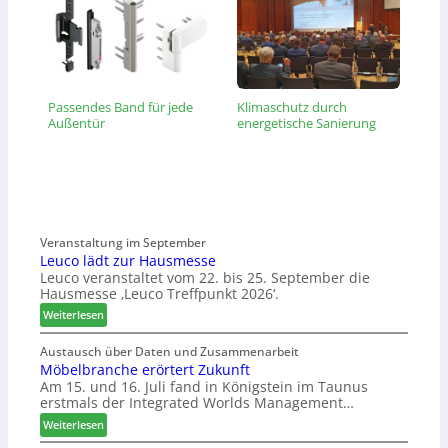
Passendes Band für jede
Klimaschutz durch
Außentür
energetische Sanierung
Veranstaltung im September
Leuco lädt zur Hausmesse
Leuco veranstaltet vom 22. bis 25. September die
Hausmesse ‚Leuco Treffpunkt 2026‘.
:
Weiterlesen
L
e
Austausch über Daten und Zusammenarbeit
Möbelbranche erörtert Zukunft
u
Am 15. und 16. Juli fand in Königstein im Taunus
c
erstmals der Integrated Worlds Management…
o
l
:
Weiterlesen
ä
M