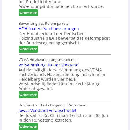
mit Produktdaten und
g
-
c
o
Anwendungsinformationen trainiert wurde.
V
m
n
e
:
e
Weiterlesen
s
r
C
l
w
b
h
d
Bewertung des Reformpakets
o
HDH fordert Nachbesserungen
i
a
e
c
Der Hauptverband der Deutschen
n
t
t
h
Holzindustrie (HDH) bewertet das Reformpaket
d
b
B
e
der Bundesregierung gemischt.
e
o
e
n
:
r
t
Weiterlesen
s
2
H
h
u
0
D
i
VDMA Holzbearbeitungsmaschinen
c
2
Versammlung: Neuer Vorstand
H
l
h
6
Auf der Mitgliederversammlung des VDMA
f
f
e
Fachverbands Holzbearbeitungsmaschine in
o
t
r
Heidelberg wurden vier neue
r
b
z
Vorstandsmitglieder für eine sechsjährige
d
e
a
Amtszeit gewählt.
e
i
h
:
Weiterlesen
r
P
l
V
t
r
e
e
Dr. Christian Terfloth geht in Ruhestand
N
o
n
Jowat-Vorstand verabschiedet
r
a
d
Bei Jowat ist Dr. Christian Terfloth zum 30. Juni
s
c
u
in den Ruhestand getreten.
a
h
k
m
:
Weiterlesen
b
t