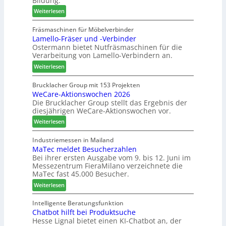
Bildung.
n
T
m
:
:
Weiterlesen
r
e
A
N
e
n
u
e
Fräsmaschinen für Möbelverbinder
f
t
Lamello-Fräser und -Verbinder
s
u
f
Ostermann bietet Nutfräsmaschinen für die
z
e
e
Verarbeitung von Lamello-Verbindern an.
e
r
i
i
G
n
:
Weiterlesen
c
e
L
h
s
a
Brucklacher Group mit 153 Projekten
n
c
WeCare-Aktionswochen 2026
m
u
Die Brucklacher Group stellt das Ergebnis der
h
e
diesjährigen WeCare-Aktionswochen vor.
n
ä
l
g
f
l
:
Weiterlesen
e
t
o
W
n
s
-
e
Industriemessen in Mailand
f
f
F
MaTec meldet Besucherzahlen
C
ü
ü
r
Bei ihrer ersten Ausgabe vom 9. bis 12. Juni im
a
Messezentrum FieraMilano verzeichnete die
r
h
ä
r
MaTec fast 45.000 Besucher.
P
r
s
e
l
e
e
:
-
Weiterlesen
a
r
r
M
A
n
u
a
k
Intelligente Beratungsfunktion
t
n
Chatbot hilft bei Produktsuche
T
t
a
Hesse Lignal bietet einen KI-Chatbot an, der
d
e
i