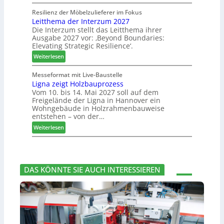
m
J
e
s
l
o
Resilienz der Möbelzulieferer im Fokus
s
u
u
Leitthema der Interzum 2027
w
s
c
n
Die Interzum stellt das Leitthema ihrer
a
e
h
Ausgabe 2027 vor: ‚Beyond Boundaries:
g
t
r
e
Elevating Strategic Resilience‘.
:
-
u
N
:
V
Weiterlesen
n
e
L
o
g
u
e
r
Messeformat mit Live-Baustelle
e
e
Ligna zeigt Holzbauprozess
i
s
n
Vom 10. bis 14. Mai 2027 soll auf dem
r
t
t
Freigelände der Ligna in Hannover ein
V
t
a
Wohngebäude in Holzrahmenbauweise
o
h
n
entstehen – von der…
r
e
d
:
Weiterlesen
s
m
v
L
t
a
e
i
a
d
r
g
n
e
a
n
d
r
b
DAS KÖNNTE SIE AUCH INTERESSIEREN
a
I
s
z
n
c
e
t
h
i
e
i
g
r
e
t
z
d