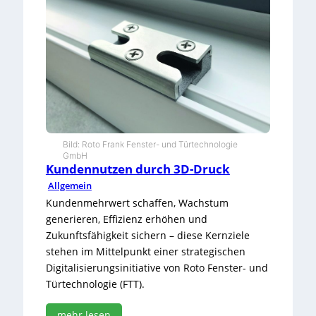
t
n
e
r
f
ü
r
m
e
c
h
Bild: Roto Frank Fenster- und Türtechnologie
a
GmbH
n
Kundennutzen durch 3D-Druck
i
Allgemein
s
Kundenmehrwert schaffen, Wachstum
c
h
generieren, Effizienz erhöhen und
e
Zukunftsfähigkeit sichern – diese Kernziele
M
stehen im Mittelpunkt einer strategischen
a
Digitalisierungsinitiative von Roto Fenster- und
t
Türtechnologie (FTT).
e
r
i
mehr lesen