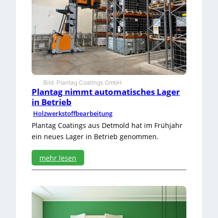
l
t
i
g
e
H
o
l
z
Bild: Plantag Coatings GmbH
Plantag nimmt automatisches Lager
b
e
in Betrieb
s
Holzwerkstoffbearbeitung
c
Plantag Coatings aus Detmold hat im Frühjahr
h
ein neues Lager in Betrieb genommen.
i
c
h
mehr lesen
t
:
u
P
n
l
g
a
n
t