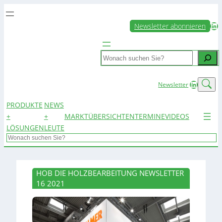
LinkedIn
Newsletter abonnieren
Search
LinkedIn
Newsletter
PRODUKTE
NEWS
+
+
MARKTÜBERSICHTEN
TERMINE
VIDEOS
LÖSUNGEN
LEUTE
Search
HOB DIE HOLZBEARBEITUNG NEWSLETTER
16 2021