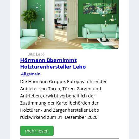
a
g
n
i
m
m
t
a
u
Bild: Lebo
t
Hörmann übernimmt
o
Holztürenhersteller Lebo
m
Allgemein
a
Die Hörmann Gruppe, Europas führender
t
i
Anbieter von Toren, Türen, Zargen und
s
Antrieben, erwirbt vorbehaltlich der
c
Zustimmung der Kartellbehörden den
h
Holztüren- und Zargenhersteller Lebo
e
rückwirkend zum 31. Dezember 2020.
s
L
a
mehr lesen
g
: