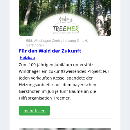
a
c
h
s
c
h
u
l
Bild: Windhager Zentralheizung GmbH,
Gersthofen
e
Für den Wald der Zukunft
l
e
Holzbau
g
Zum 100-jährigen Jubiläum unterstützt
t
Windhager ein zukunftsweisendes Projekt: Für
F
jeden verkauften Kessel spendete der
o
k
Heizungsanbieter aus dem bayerischen
u
Gersthofen im Juli je fünf Bäume an die
s
Hilfsorganisation Treemer.
a
u
mehr lesen
f
d
:
i
F
e
ü