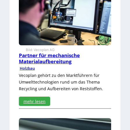
r
f
e
x
p
e
r
t
i
Bild: Vecoplan AG
s
Partner für mechanische
e
Materialaufbereitung
z
e
Holzbau
i
Vecoplan gehört zu den Marktführern für
g
Umwelttechnologien rund um das Thema
e
Recycling und Aufbereiten von Reststoffen.
n
mehr lesen
:
P
a
r