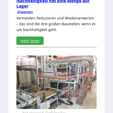
Nachhaltigkeit hat eine Menge auf
Lager
Allgemein
Vermeiden, Reduzieren und Wiederverwerten
– das sind die drei großen Baustellen, wenn es
um Nachhaltigkeit geht.
mehr lesen
:
N
a
c
h
h
a
l
t
i
g
k
e
i
Bild: Starwoods Dieffenbacher-