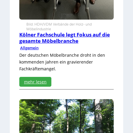
u
c
k
Bild: HDH/VDM Verbände der Holz- und
Möbelindustrie
Kölner Fachschule legt Fokus auf die
gesamte Möbelbranche
Allgemein
Der deutschen Möbelbranche droht in den
kommenden Jahren ein gravierender
Fachkräftemangel.
mehr lesen
:
K
ö
l
n
e
r
F