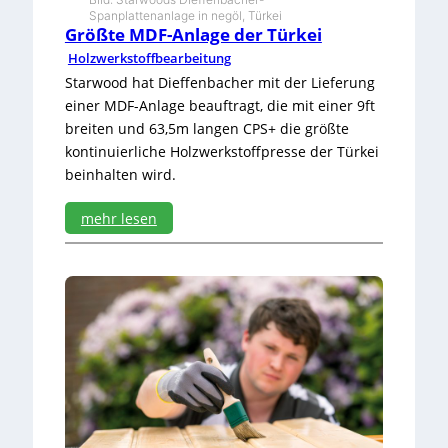
t
Spanplattenanlage in negöl, Türkei
h
Größte MDF-Anlage der Türkei
a
Holzwerkstoffbearbeitung
t
e
Starwood hat Dieffenbacher mit der Lieferung
i
einer MDF-Anlage beauftragt, die mit einer 9ft
n
breiten und 63,5m langen CPS+ die größte
e
kontinuierliche Holzwerkstoffpresse der Türkei
M
beinhalten wird.
e
n
g
mehr lesen
e
:
a
G
u
r
f
ö
L
ß
a
t
g
e
e
M
r
D
F
-