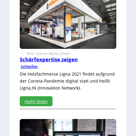
Bild: Vollmer Werke GmbH
Schärfexpertise zeigen
Schleifen
Die Holzfachmesse Ligna 2021 findet aufgrund
der Corona-Pandemie digital statt und heißt
Ligna.IN (Innovation Network).
mehr lesen
:
S
c
h
ä