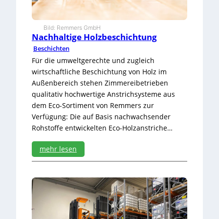
A
n
l
Bild: Remmers GmbH
a
Nachhaltige Holzbeschichtung
g
Beschichten
e
d
Für die umweltgerechte und zugleich
e
wirtschaftliche Beschichtung von Holz im
r
Außenbereich stehen Zimmereibetrieben
T
qualitativ hochwertige Anstrichsysteme aus
ü
r
dem Eco-Sortiment von Remmers zur
k
Verfügung: Die auf Basis nachwachsender
e
Rohstoffe entwickelten Eco-Holzanstriche…
i
mehr lesen
:
N
a
c
h
h
a