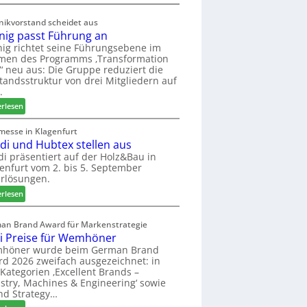
d
M
t
ö
nikvorstand scheidet aus
z
b
nig passt Führung an
u
e
ig richtet seine Führungsebene im
r
l
men des Programms ‚Transformation
H
b
‘ neu aus: Die Gruppe reduziert die
a
r
tandsstruktur von drei Mitgliedern auf
u
a
.
s
n
:
erlesen
m
c
W
e
h
e
messe in Klagenfurt
s
e
edi und Hubtex stellen aus
i
s
e
n
di präsentiert auf der Holz&Bau in
e
r
enfurt vom 2. bis 5. September
i
ö
rlösungen.
g
r
p
:
erlesen
t
a
E
e
s
l
an Brand Award für Markenstrategie
r
s
v
i Preise für Wemhöner
t
t
e
höner wurde beim German Brand
Z
F
d
d 2026 zweifach ausgezeichnet: in
u
ü
i
Kategorien ‚Excellent Brands –
k
h
u
stry, Machines & Engineering‘ sowie
u
r
n
nd Strategy…
n
u
d