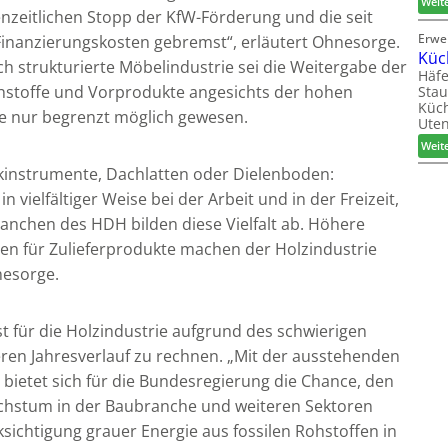
Weit
enzeitlichen Stopp der KfW-Förderung und die seit
Erwe
Finanzierungskosten gebremst“, erläutert Ohnesorge.
Küc
h strukturierte Möbelindustrie sei die Weitergabe der
Häfe
ohstoffe und Vorprodukte angesichts der hohen
Stau
Küch
te nur begrenzt möglich gewesen.
Uten
Weit
instrumente, Dachlatten oder Dielenboden:
vielfältiger Weise bei der Arbeit und in der Freizeit,
anchen des HDH bilden diese Vielfalt ab. Höhere
en für Zulieferprodukte machen der Holzindustrie
nesorge.
t für die Holzindustrie aufgrund des schwierigen
eren Jahresverlauf zu rechnen. „Mit der ausstehenden
bietet sich für die Bundesregierung die Chance, den
achstum in der Baubranche und weiteren Sektoren
sichtigung grauer Energie aus fossilen Rohstoffen in