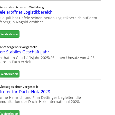
a
Versandzentrum am Wolfsberg
s
ele eröffnet Logistikbereich
c
17. Juli hat Häfele seinen neuen Logistikbereich auf dem
h
fsberg in Nagold eröffnet.
i
n
e
:
Weiterlesen
n
H
b
ä
Jahresergebnis vorgestellt
a
f
er: Stabiles Geschäftsjahr
u
e
er hat im Geschäftsjahr 2025/26 einen Umsatz von 4,26
d
l
iarden Euro erzielt.
i
e
g
e
i
r
:
Weiterlesen
t
ö
E
a
f
g
Messegesichter vorgestellt
l
f
g
treter für Dach+Holz 2028
i
n
e
s
anne Heinrich und Finn Dettinger begleiten die
e
r
munikation der Dach+Holz International 2028.
i
t
:
e
L
S
r
o
t
:
Weiterlesen