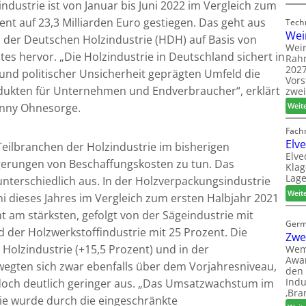
dustrie ist von Januar bis Juni 2022 im Vergleich zum
nt auf 23,3 Milliarden Euro gestiegen. Das geht aus
Tech
Wei
 der Deutschen Holzindustrie (HDH) auf Basis von
Wein
es hervor. „Die Holzindustrie in Deutschland sichert in
Rah
2027
 und politischer Unsicherheit geprägten Umfeld die
Vors
dukten für Unternehmen und Endverbraucher“, erklärt
zwei
enny Ohnesorge.
Weit
Fach
Elv
Teilbranchen der Holzindustrie im bisherigen
Elve
igerungen von Beschaffungskosten zu tun. Das
Klag
Lage
nterschiedlich aus. In der Holzverpackungsindustrie
Weit
ni dieses Jahres im Vergleich zum ersten Halbjahr 2021
t am stärksten, gefolgt von der Sägeindustrie mit
Germ
der Holzwerkstoffindustrie mit 25 Prozent. Die
Zwe
olzindustrie (+15,5 Prozent) und in der
Wem
Awar
wegten sich zwar ebenfalls über dem Vorjahresniveau,
den 
Indu
jedoch deutlich geringer aus. „Das Umsatzwachstum im
‚Bra
ie wurde durch die eingeschränkte