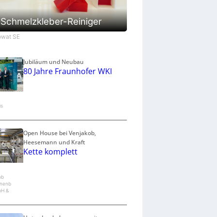
Schmelzkleber-Reiniger
Jowat SE
Jubiläum und Neubau
80 Jahre Fraunhofer WKI
is
Open House bei Venjakob,
Heesemann und Kraft
Kette komplett
ob
nenb
bH &