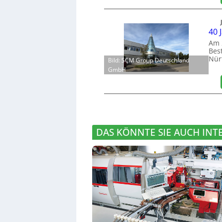
40 
Am 
Bes
Nür
Bild: SCM Group Deutschland
GmbH
DAS KÖNNTE SIE AUCH INT