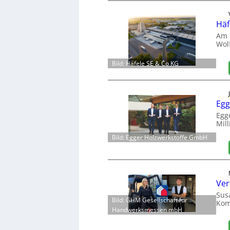
Häf
Am 
Wol
Bild: Häfele SE & Co KG
Egg
Egg
Mill
Bild: Egger Holzwerkstoffe GmbH
Ver
Sus
Bild: GHM Gesellschaft für
Kom
Handwerksmessen mbH