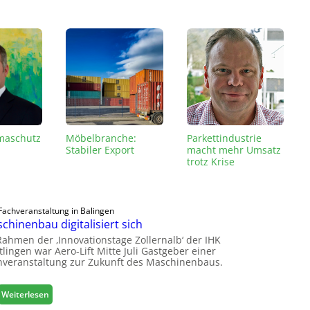
imaschutz
Möbelbranche:
Parkettindustrie
Stabiler Export
macht mehr Umsatz
trotz Krise
Fachveranstaltung in Balingen
chinenbau digitalisiert sich
Rahmen der ‚Innovationstage Zollernalb‘ der IHK
lingen war Aero-Lift Mitte Juli Gastgeber einer
hveranstaltung zur Zukunft des Maschinenbaus.
:
Weiterlesen
M