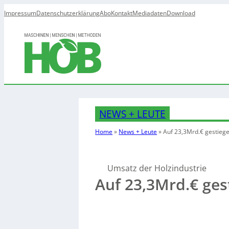
Impressum
Datenschutzerklärung
Abo
Kontakt
Mediadaten
Download
NEWS + LEUTE
Home
»
News + Leute
»
Auf 23,3Mrd.€ gestieg
Umsatz der Holzindustrie
Auf 23,3Mrd.€ ges