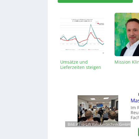
Umsätze und
Mission Kl
Lieferzeiten steigen
Mas
Im 
Reut
Fac
Bild: Aero-Lift Vakuumtechnik GmbH