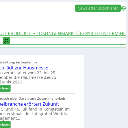
LinkedIn
Newsletter abonnieren
UTE
PRODUKTE + LÖSUNGEN
MARKTÜBERSICHTEN
TERMINE
nstaltung im September
co lädt zur Hausmesse
o veranstaltet vom 22. bis 25.
tember die Hausmesse ‚Leuco
fpunkt 2026‘.
:
erlesen
L
e
ausch über Daten und Zusammenarbeit
elbranche erörtert Zukunft
u
c
5. und 16. Juli fand in Königstein im
us erstmals der Integrated Worlds
o
agement…
l
ä
:
erlesen