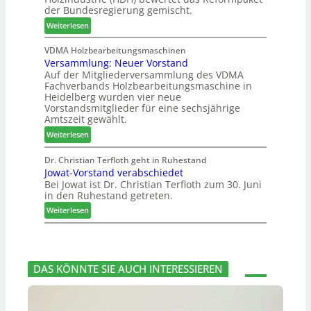
B
e
der Bundesregierung gemischt.
m
o
e
n
:
t
Weiterlesen
s
2
H
h
u
0
D
i
VDMA Holzbearbeitungsmaschinen
c
2
Versammlung: Neuer Vorstand
H
l
h
6
Auf der Mitgliederversammlung des VDMA
f
f
e
Fachverbands Holzbearbeitungsmaschine in
o
t
r
Heidelberg wurden vier neue
r
b
z
Vorstandsmitglieder für eine sechsjährige
d
e
a
Amtszeit gewählt.
e
i
h
:
Weiterlesen
r
P
l
V
t
r
e
e
Dr. Christian Terfloth geht in Ruhestand
N
o
n
Jowat-Vorstand verabschiedet
r
a
d
Bei Jowat ist Dr. Christian Terfloth zum 30. Juni
s
c
u
in den Ruhestand getreten.
a
h
k
m
:
Weiterlesen
b
t
m
J
e
s
l
o
s
u
u
w
s
c
n
a
e
h
DAS KÖNNTE SIE AUCH INTERESSIEREN
g
t
r
e
:
-
u
N
V
n
e
o