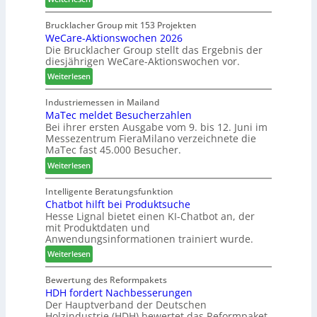
t
c
K
B
h
a
Brucklacher Group mit 153 Projekten
i
ä
WeCare-Aktionswochen 2026
n
l
f
Die Brucklacher Group stellt das Ergebnis der
t
a
t
diesjährigen WeCare-Aktionswochen vor.
e
n
s
a
:
Weiterlesen
z
f
l
W
i
ü
s
e
Industriemessen in Mailand
n
h
i
MaTec meldet Besucherzahlen
C
I
r
n
Bei ihrer ersten Ausgabe vom 9. bis 12. Juni im
a
t
e
Messezentrum FieraMilano verzeichnete die
t
r
a
r
MaTec fast 45.000 Besucher.
e
e
l
g
:
-
Weiterlesen
i
r
M
A
e
i
a
k
Intelligente Beratungsfunktion
n
e
Chatbot hilft bei Produktsuche
T
t
Hesse Lignal bietet einen KI-Chatbot an, der
r
e
i
mit Produktdaten und
t
c
o
Anwendungsinformationen trainiert wurde.
e
m
n
s
:
e
Weiterlesen
s
S
C
l
w
y
h
d
Bewertung des Reformpakets
o
HDH fordert Nachbesserungen
s
a
e
c
Der Hauptverband der Deutschen
t
t
t
h
Holzindustrie (HDH) bewertet das Reformpaket
e
b