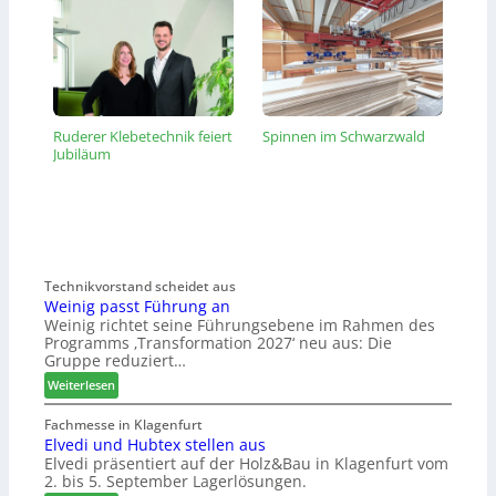
Ruderer Klebetechnik feiert
Spinnen im Schwarzwald
Jubiläum
Technikvorstand scheidet aus
Weinig passt Führung an
Weinig richtet seine Führungsebene im Rahmen des
Programms ‚Transformation 2027‘ neu aus: Die
Gruppe reduziert…
:
Weiterlesen
W
e
Fachmesse in Klagenfurt
Elvedi und Hubtex stellen aus
i
Elvedi präsentiert auf der Holz&Bau in Klagenfurt vom
n
2. bis 5. September Lagerlösungen.
i