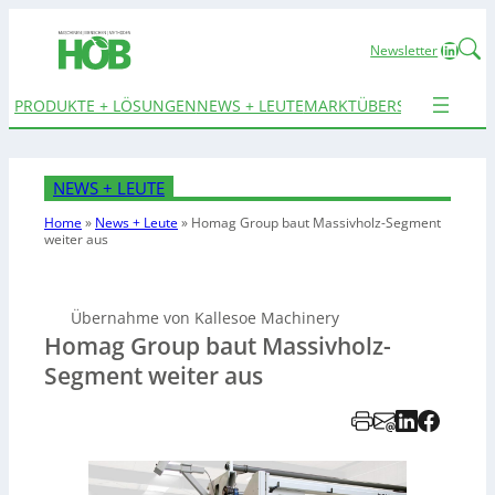
Linked
Newsletter
PRODUKTE + LÖSUNGEN
NEWS + LEUTE
MARKTÜBERSICHTEN
TER
NEWS + LEUTE
Home
»
News + Leute
»
Homag Group baut Massivholz-Segment
weiter aus
Übernahme von Kallesoe Machinery
Homag Group baut Massivholz-
Segment weiter aus