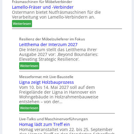
u
a
Fräsmaschinen für Möbelverbinder
m
s
Lamello-Fräser und -Verbinder
s
u
h
Ostermann bietet Nutfräsmaschinen für die
z
r
ö
Verarbeitung von Lamello-Verbindern an.
e
a
n
i
u
e
:
Weiterlesen
c
m
r
L
h
-
a
n
Resilienz der Möbelzulieferer im Fokus
S
m
Leitthema der Interzum 2027
u
o
e
Die Interzum stellt das Leitthema ihrer
n
r
l
Ausgabe 2027 vor: ‚Beyond Boundaries:
g
t
l
Elevating Strategic Resilience‘.
e
i
o
:
Weiterlesen
n
m
-
L
f
e
F
e
Messeformat mit Live-Baustelle
ü
n
r
Ligna zeigt Holzbauprozess
i
r
t
ä
Vom 10. bis 14. Mai 2027 soll auf dem
t
P
s
Freigelände der Ligna in Hannover ein
t
l
e
Wohngebäude in Holzrahmenbauweise
h
a
r
entstehen – von der…
e
n
u
:
Weiterlesen
m
t
n
L
a
a
d
i
Live-Talks und Maschinenvorführungen
d
g
-
Homag lädt zum Treff ein
g
e
V
Homag veranstaltet vom 22. bis 25. September
n
r
e