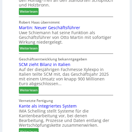
den Homag-Treff an den Standorten Schopfloch
a
I
r
und Holzbronn.
z
n
b
:
e
Weiterlesen
t
i
H
i
e
n
o
g
Robert Haas übernimmt
r
d
Martin: Neuer Geschäftsführer
m
t
z
e
Uwe Schiemann hat seine Funktion als
a
H
u
r
Geschäftsführer von Otto Martin mit sofortiger
g
o
m
Wirkung niedergelegt.
l
l
2
:
ä
Weiterlesen
z
0
M
d
b
2
a
t
Geschäftsentwicklung bekanntgegeben
a
7
SCM zieht Bilanz in Italien
r
z
u
Auf der diesjährigen Fachmesse Xylexpo in
t
u
p
Italien teilte SCM mit, das Geschäftsjahr 2025
i
m
r
mit einem Umsatz von knapp 900 Millionen
n
T
o
Euro abgeschlossen…
:
r
z
:
Weiterlesen
N
e
e
S
e
f
s
C
Vernetzte Fertigung
u
f
s
Kante als integriertes System
M
e
e
IMA Schelling stellt Systeme für die
z
r
i
Kantenbearbeitung vor, bei denen
i
G
n
Bearbeitung, Prozesse und Daten entlang der
e
e
Wertschöpfungskette zusammenwirken.
h
s
:
Weiterlesen