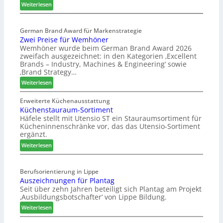
g
:
Weiterlesen
p
E
a
l
s
German Brand Award für Markenstrategie
v
Zwei Preise für Wemhöner
s
e
Wemhöner wurde beim German Brand Award 2026
t
d
zweifach ausgezeichnet: in den Kategorien ‚Excellent
F
i
Brands – Industry, Machines & Engineering‘ sowie
ü
u
‚Brand Strategy…
h
n
:
Weiterlesen
r
d
Z
u
H
w
Erweiterte Küchenausstattung
n
u
Küchenstauraum-Sortiment
e
g
b
Häfele stellt mit Utensio ST ein Stauraumsortiment für
i
a
t
Kücheninnenschränke vor, das das Utensio-Sortiment
P
n
e
ergänzt.
r
x
:
e
Weiterlesen
s
K
i
t
ü
s
e
Berufsorientierung in Lippe
c
e
l
Auszeichnungen für Plantag
h
f
l
Seit über zehn Jahren beteiligt sich Plantag am Projekt
e
ü
e
‚Ausbildungsbotschafter‘ von Lippe Bildung.
n
r
n
:
s
Weiterlesen
W
a
A
t
e
u