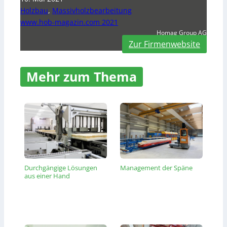
Holzbau
,
Massivholzbearbeitung
www.hob-magazin.com 2021
Homag Group AG
Zur Firmenwebsite
Mehr zum Thema
Durchgängige Lösungen
Management der Späne
aus einer Hand