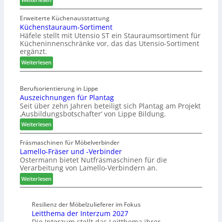
r
d
Z
u
H
w
Erweiterte Küchenausstattung
n
u
Küchenstauraum-Sortiment
e
g
b
Häfele stellt mit Utensio ST ein Stauraumsortiment für
i
a
t
Kücheninnenschränke vor, das das Utensio-Sortiment
P
n
e
ergänzt.
r
x
:
e
Weiterlesen
s
K
i
t
ü
s
e
Berufsorientierung in Lippe
c
e
l
Auszeichnungen für Plantag
h
f
l
Seit über zehn Jahren beteiligt sich Plantag am Projekt
e
ü
e
‚Ausbildungsbotschafter‘ von Lippe Bildung.
n
r
n
:
s
Weiterlesen
W
a
A
t
e
u
u
a
Fräsmaschinen für Möbelverbinder
m
s
Lamello-Fräser und -Verbinder
s
u
h
Ostermann bietet Nutfräsmaschinen für die
z
r
ö
Verarbeitung von Lamello-Verbindern an.
e
a
n
i
u
e
:
Weiterlesen
c
m
r
L
h
-
a
n
Resilienz der Möbelzulieferer im Fokus
S
m
Leitthema der Interzum 2027
u
o
e
Die Interzum stellt das Leitthema ihrer
n