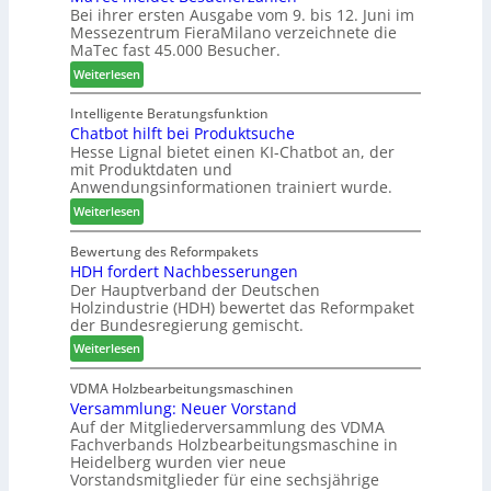
n
Bei ihrer ersten Ausgabe vom 9. bis 12. Juni im
a
t
e
Messezentrum FieraMilano verzeichnete die
t
r
a
r
MaTec fast 45.000 Besucher.
e
e
l
g
:
-
Weiterlesen
i
r
M
A
e
i
a
k
Intelligente Beratungsfunktion
n
e
Chatbot hilft bei Produktsuche
T
t
Hesse Lignal bietet einen KI-Chatbot an, der
r
e
i
mit Produktdaten und
t
c
o
Anwendungsinformationen trainiert wurde.
e
m
n
s
:
e
Weiterlesen
s
S
C
l
w
y
h
d
Bewertung des Reformpakets
o
HDH fordert Nachbesserungen
s
a
e
c
Der Hauptverband der Deutschen
t
t
t
h
Holzindustrie (HDH) bewertet das Reformpaket
e
b
B
e
der Bundesregierung gemischt.
m
o
e
n
:
t
Weiterlesen
s
2
H
h
u
0
D
i
VDMA Holzbearbeitungsmaschinen
c
2
Versammlung: Neuer Vorstand
H
l
h
6
Auf der Mitgliederversammlung des VDMA
f
f
e
Fachverbands Holzbearbeitungsmaschine in
o
t
r
Heidelberg wurden vier neue
r
b
z
Vorstandsmitglieder für eine sechsjährige
d
e
a