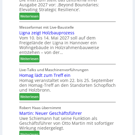
r
l
Ausgabe 2027 vor: ‚Beyond Boundaries:
g
t
l
Elevating Strategic Resilience‘.
e
i
o
:
Weiterlesen
n
m
-
L
f
e
F
e
Messeformat mit Live-Baustelle
ü
n
r
Ligna zeigt Holzbauprozess
i
r
t
ä
Vom 10. bis 14. Mai 2027 soll auf dem
t
P
s
Freigelände der Ligna in Hannover ein
t
l
e
Wohngebäude in Holzrahmenbauweise
h
a
r
entstehen – von der…
e
n
u
:
Weiterlesen
m
t
n
L
a
a
d
i
Live-Talks und Maschinenvorführungen
d
g
-
Homag lädt zum Treff ein
g
e
V
Homag veranstaltet vom 22. bis 25. September
n
r
e
den Homag-Treff an den Standorten Schopfloch
a
I
r
und Holzbronn.
z
n
b
:
e
Weiterlesen
t
i
H
i
e
n
o
g
Robert Haas übernimmt
r
d
Martin: Neuer Geschäftsführer
m
t
z
e
Uwe Schiemann hat seine Funktion als
a
H
u
r
Geschäftsführer von Otto Martin mit sofortiger
g
o
m
Wirkung niedergelegt.
l
l
2
:
ä
Weiterlesen
z