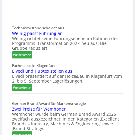
Technikvorstand scheidet aus
Weinig passt Führung an
Weinig richtet seine Führungsebene im Rahmen des
Programms ‚Transformation 2027‘ neu aus: Die
Gruppe reduziert…
:
Weiterlesen
W
e
Fachmesse in Klagenfurt
Elvedi und Hubtex stellen aus
i
Elvedi präsentiert auf der Holz&Bau in Klagenfurt vom
n
2. bis 5. September Lagerlösungen.
i
g
:
Weiterlesen
p
E
a
l
s
German Brand Award für Markenstrategie
v
Zwei Preise für Wemhöner
s
e
Wemhöner wurde beim German Brand Award 2026
t
d
zweifach ausgezeichnet: in den Kategorien ‚Excellent
F
i
Brands – Industry, Machines & Engineering‘ sowie
ü
u
‚Brand Strategy…
h
n
:
Weiterlesen