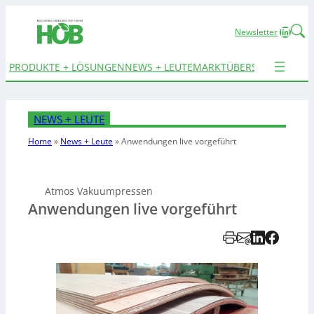
Linked
Newsletter
PRODUKTE + LÖSUNGEN
NEWS + LEUTE
MARKTÜBERSICHTEN
TER
NEWS + LEUTE
Home
»
News + Leute
»
Anwendungen live vorgeführt
Atmos Vakuumpressen
Anwendungen live vorgeführt