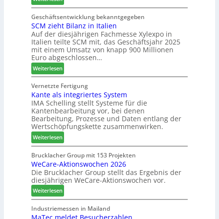
0
M
d
b
2
a
t
Geschäftsentwicklung bekanntgegeben
a
7
SCM zieht Bilanz in Italien
r
z
u
Auf der diesjährigen Fachmesse Xylexpo in
t
u
p
Italien teilte SCM mit, das Geschäftsjahr 2025
i
m
r
mit einem Umsatz von knapp 900 Millionen
n
T
o
Euro abgeschlossen…
:
r
z
:
Weiterlesen
N
e
e
S
e
f
s
C
Vernetzte Fertigung
u
f
s
Kante als integriertes System
M
e
e
IMA Schelling stellt Systeme für die
z
r
i
Kantenbearbeitung vor, bei denen
i
G
n
Bearbeitung, Prozesse und Daten entlang der
e
e
Wertschöpfungskette zusammenwirken.
h
s
:
Weiterlesen
t
c
K
B
h
a
Brucklacher Group mit 153 Projekten
i
ä
WeCare-Aktionswochen 2026
n
l
f
Die Brucklacher Group stellt das Ergebnis der
t
a
t
diesjährigen WeCare-Aktionswochen vor.
e
n
s
a
:
Weiterlesen
z
f
l
W
i
ü
s
e
Industriemessen in Mailand
n
h
i
MaTec meldet Besucherzahlen
C
I
r