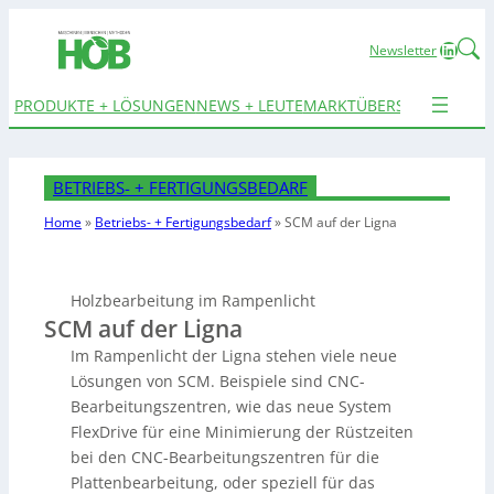
Linked
Newsletter
PRODUKTE + LÖSUNGEN
NEWS + LEUTE
MARKTÜBERSICHTEN
TER
BETRIEBS- + FERTIGUNGSBEDARF
Home
»
Betriebs- + Fertigungsbedarf
»
SCM auf der Ligna
Holzbearbeitung im Rampenlicht
SCM auf der Ligna
Im Rampenlicht der Ligna stehen viele neue
Lösungen von SCM. Beispiele sind CNC-
Bearbeitungszentren, wie das neue System
FlexDrive für eine Minimierung der Rüstzeiten
bei den CNC-Bearbeitungszentren für die
Plattenbearbeitung, oder speziell für das