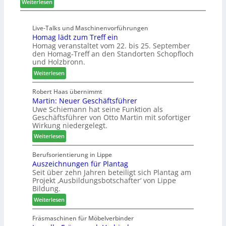
:
e
Weiterlesen
s
K
i
t
ü
s
e
Live-Talks und Maschinenvorführungen
c
e
l
Homag lädt zum Treff ein
h
f
l
Homag veranstaltet vom 22. bis 25. September
e
ü
e
den Homag-Treff an den Standorten Schopfloch
n
r
n
und Holzbronn.
s
W
a
:
Weiterlesen
t
e
u
H
a
m
s
o
Robert Haas übernimmt
u
h
Martin: Neuer Geschäftsführer
m
r
ö
Uwe Schiemann hat seine Funktion als
a
a
n
Geschäftsführer von Otto Martin mit sofortiger
g
u
e
Wirkung niedergelegt.
l
m
r
:
ä
Weiterlesen
-
M
d
S
a
t
Berufsorientierung in Lippe
o
Auszeichnungen für Plantag
r
z
r
Seit über zehn Jahren beteiligt sich Plantag am
t
u
t
Projekt ‚Ausbildungsbotschafter‘ von Lippe
i
m
i
Bildung.
n
T
m
:
:
Weiterlesen
r
e
A
N
e
n
u
e
Fräsmaschinen für Möbelverbinder
f
t