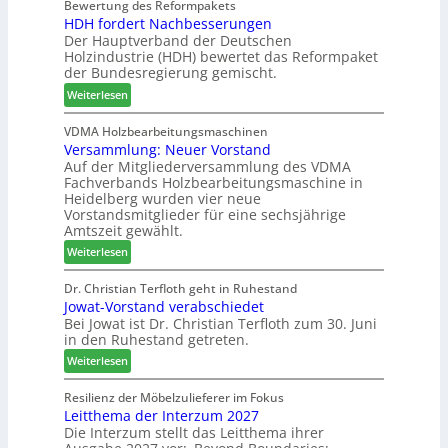
b
h
d
Bewertung des Reformpakets
o
HDH fordert Nachbesserungen
i
a
e
c
Der Hauptverband der Deutschen
n
t
t
h
Holzindustrie (HDH) bewertet das Reformpaket
d
b
B
e
der Bundesregierung gemischt.
e
o
e
n
:
r
t
Weiterlesen
s
2
H
h
u
0
D
i
VDMA Holzbearbeitungsmaschinen
c
2
Versammlung: Neuer Vorstand
H
l
h
6
Auf der Mitgliederversammlung des VDMA
f
f
e
Fachverbands Holzbearbeitungsmaschine in
o
t
r
Heidelberg wurden vier neue
r
b
z
Vorstandsmitglieder für eine sechsjährige
d
e
a
Amtszeit gewählt.
e
i
h
:
Weiterlesen
r
P
l
V
t
r
e
e
Dr. Christian Terfloth geht in Ruhestand
N
o
n
Jowat-Vorstand verabschiedet
r
a
d
Bei Jowat ist Dr. Christian Terfloth zum 30. Juni
s
c
u
in den Ruhestand getreten.
a
h
k
m
:
Weiterlesen
b
t
m
J
e
s
l
o
Resilienz der Möbelzulieferer im Fokus
s
u
u
Leitthema der Interzum 2027
w
s
c
n
Die Interzum stellt das Leitthema ihrer
a
e
h