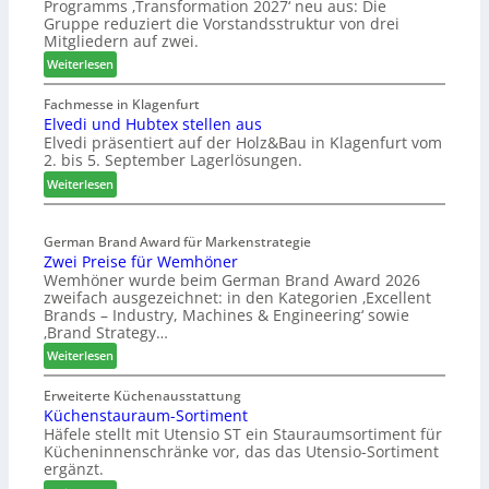
Programms ‚Transformation 2027‘ neu aus: Die
r
b
Gruppe reduziert die Vorstandsstruktur von drei
H
r
Mitgliedern auf zwei.
a
a
:
Weiterlesen
u
n
W
s
c
e
Fachmesse in Klagenfurt
m
h
Elvedi und Hubtex stellen aus
i
e
e
Elvedi präsentiert auf der Holz&Bau in Klagenfurt vom
n
s
e
2. bis 5. September Lagerlösungen.
i
s
r
g
:
Weiterlesen
e
ö
p
E
r
a
l
t
s
German Brand Award für Markenstrategie
v
e
Zwei Preise für Wemhöner
s
e
r
Wemhöner wurde beim German Brand Award 2026
t
d
t
zweifach ausgezeichnet: in den Kategorien ‚Excellent
F
i
Z
Brands – Industry, Machines & Engineering‘ sowie
ü
u
u
‚Brand Strategy…
h
n
k
:
Weiterlesen
r
d
u
Z
u
H
n
w
Erweiterte Küchenausstattung
n
u
f
Küchenstauraum-Sortiment
e
g
b
t
Häfele stellt mit Utensio ST ein Stauraumsortiment für
i
a
t
Kücheninnenschränke vor, das das Utensio-Sortiment
P
n
e
ergänzt.
r
x