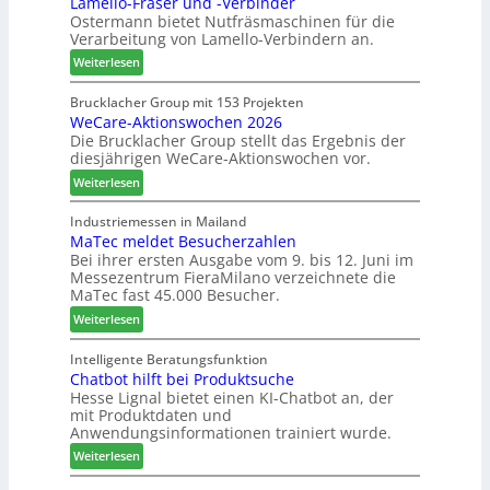
Lamello-Fräser und -Verbinder
s
u
f
Ostermann bietet Nutfräsmaschinen für die
z
e
e
Verarbeitung von Lamello-Verbindern an.
e
r
i
i
G
n
:
Weiterlesen
c
e
L
h
s
a
Brucklacher Group mit 153 Projekten
n
c
WeCare-Aktionswochen 2026
m
u
Die Brucklacher Group stellt das Ergebnis der
h
e
diesjährigen WeCare-Aktionswochen vor.
n
ä
l
g
f
l
:
Weiterlesen
e
t
o
W
n
s
-
e
Industriemessen in Mailand
f
f
F
MaTec meldet Besucherzahlen
C
ü
ü
r
Bei ihrer ersten Ausgabe vom 9. bis 12. Juni im
a
Messezentrum FieraMilano verzeichnete die
r
h
ä
r
MaTec fast 45.000 Besucher.
P
r
s
e
l
e
e
:
-
Weiterlesen
a
r
r
M
A
n
u
a
k
Intelligente Beratungsfunktion
t
n
Chatbot hilft bei Produktsuche
T
t
a
Hesse Lignal bietet einen KI-Chatbot an, der
d
e
i
mit Produktdaten und
g
-
c
o
Anwendungsinformationen trainiert wurde.
V
m
n
e
:
e
Weiterlesen
s
r
C
l
w