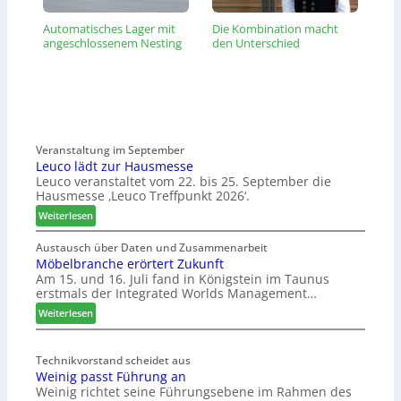
Automatisches Lager mit
Die Kombination macht
angeschlossenem Nesting
den Unterschied
Veranstaltung im September
Leuco lädt zur Hausmesse
Leuco veranstaltet vom 22. bis 25. September die
Hausmesse ‚Leuco Treffpunkt 2026‘.
:
Weiterlesen
L
e
Austausch über Daten und Zusammenarbeit
Möbelbranche erörtert Zukunft
u
Am 15. und 16. Juli fand in Königstein im Taunus
c
erstmals der Integrated Worlds Management…
o
l
:
Weiterlesen
ä
M
d
ö
t
Technikvorstand scheidet aus
b
Weinig passt Führung an
z
e
Weinig richtet seine Führungsebene im Rahmen des
u
l