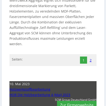
Mehrzweck-Aggregat eignet sich insbesondere für die
dreidimensionale Markierung von Parkett,
Holzelementen, zu veredelnden MDF-Platten,
Faserzementplatten und massiven Oberflächen jeder
Länge. Durch die Kombination der exklusiven
Auffülltechnologie ‚Self-Refilling‘ und dem Laser-
Aggregat von SCM können ohne Unterbrechung des
Produktionsflusses maximale Leistungen erzielt
werden.
Seiten:
1
2
10. Mai 2023
Holzwerkstoffbearbeitung
HOB Die Holzbearbeitung 4 (Mai) 2023
SCM Group Deutschland GmbH
Zur Firmenwebsite