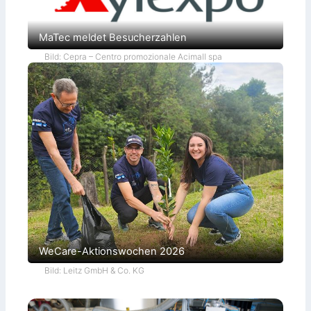
MaTec meldet Besucherzahlen
Bild: Cepra – Centro promozionale Acimall spa
WeCare-Aktionswochen 2026
Bild: Leitz GmbH & Co. KG