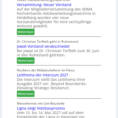
r
Versammlung: Neuer Vorstand
H
s
t
Auf der Mitgliederversammlung des VDMA
f
t
i
Fachverbands Holzbearbeitungsmaschine in
o
F
m
Heidelberg wurden vier neue
r
ü
e
Vorstandsmitglieder für eine sechsjährige
d
h
n
Amtszeit gewählt.
e
r
t
:
Weiterlesen
r
u
V
t
n
e
Dr. Christian Terfloth geht in Ruhestand
N
g
Jowat-Vorstand verabschiedet
r
a
a
Bei Jowat ist Dr. Christian Terfloth zum 30. Juni
s
c
n
in den Ruhestand getreten.
a
h
m
:
Weiterlesen
b
m
J
e
l
o
Resilienz der Möbelzulieferer im Fokus
s
u
Leitthema der Interzum 2027
w
s
n
Die Interzum stellt das Leitthema ihrer
a
e
Ausgabe 2027 vor: ‚Beyond Boundaries:
g
t
r
Elevating Strategic Resilience‘.
:
-
u
N
:
V
Weiterlesen
n
e
L
o
g
u
e
r
Messeformat mit Live-Baustelle
e
e
Ligna zeigt Holzbauprozess
i
s
n
Vom 10. bis 14. Mai 2027 soll auf dem
r
t
t
Freigelände der Ligna in Hannover ein
V
t
a