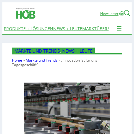
Linked
Newsletter
PRODUKTE + LÖSUNGEN
NEWS + LEUTE
MARKTÜBERSICHTEN
TER
MÄRKTE UND TRENDS
, 
NEWS + LEUTE
Home
»
Märkte und Trends
»
„Innovation ist für uns
Tagesgeschäft“