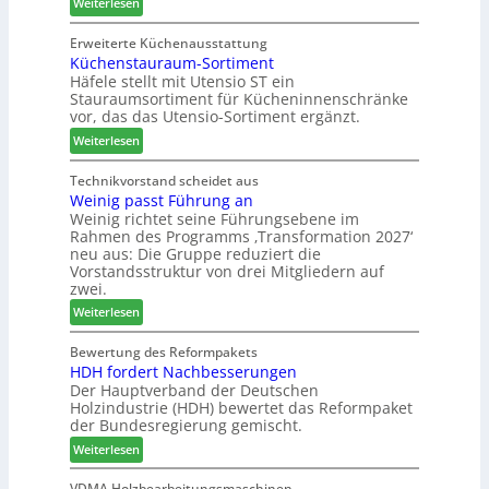
:
Weiterlesen
n
h
F
s
Z
a
r
m
w
Erweiterte Küchenausstattung
u
ä
e
Küchenstauraum-Sortiment
e
s
s
s
Häfele stellt mit Utensio ST ein
i
e
s
Stauraumsortiment für Kücheninnenschränke
P
r
e
vor, das das Utensio-Sortiment ergänzt.
r
u
:
e
Weiterlesen
n
K
i
d
ü
s
Technikvorstand scheidet aus
-
Weinig passt Führung an
c
e
V
Weinig richtet seine Führungsebene im
h
f
e
Rahmen des Programms ‚Transformation 2027‘
e
ü
r
neu aus: Die Gruppe reduziert die
n
r
b
Vorstandsstruktur von drei Mitgliedern auf
s
W
i
zwei.
t
e
n
:
Weiterlesen
a
m
d
W
u
h
e
e
Bewertung des Reformpakets
r
ö
r
HDH fordert Nachbesserungen
i
a
n
Der Hauptverband der Deutschen
n
u
e
Holzindustrie (HDH) bewertet das Reformpaket
i
m
r
der Bundesregierung gemischt.
g
-
:
p
Weiterlesen
S
H
a
o
D
s
VDMA Holzbearbeitungsmaschinen