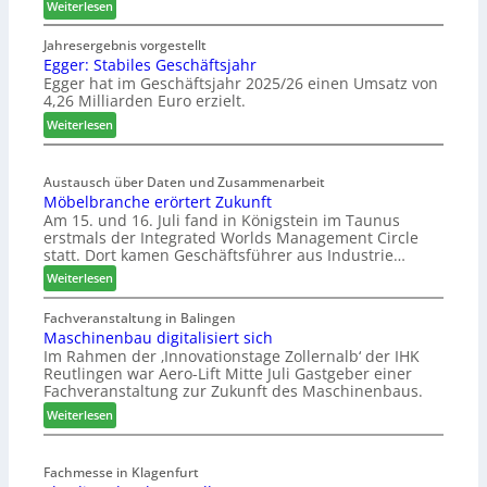
:
Weiterlesen
H
ä
Jahresergebnis vorgestellt
Egger: Stabiles Geschäftsjahr
f
Egger hat im Geschäftsjahr 2025/26 einen Umsatz von
e
4,26 Milliarden Euro erzielt.
l
e
:
Weiterlesen
e
E
r
g
ö
Austausch über Daten und Zusammenarbeit
g
Möbelbranche erörtert Zukunft
f
e
Am 15. und 16. Juli fand in Königstein im Taunus
f
r
erstmals der Integrated Worlds Management Circle
n
:
statt. Dort kamen Geschäftsführer aus Industrie…
e
S
:
Weiterlesen
t
t
M
L
a
ö
Fachveranstaltung in Balingen
o
b
Maschinenbau digitalisiert sich
b
g
i
Im Rahmen der ‚Innovationstage Zollernalb‘ der IHK
e
i
l
Reutlingen war Aero-Lift Mitte Juli Gastgeber einer
l
s
e
Fachveranstaltung zur Zukunft des Maschinenbaus.
b
t
s
:
r
Weiterlesen
i
G
M
a
k
e
a
n
b
s
Fachmesse in Klagenfurt
s
c
e
c