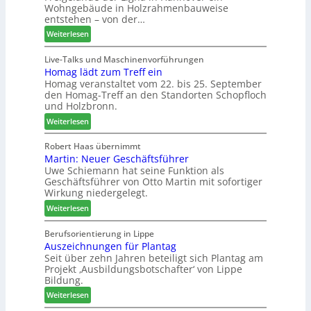
Wohngebäude in Holzrahmenbauweise
o
h
n
entstehen – von der…
r
e
d
:
Weiterlesen
s
m
v
L
t
a
e
i
Live-Talks und Maschinenvorführungen
a
d
r
Homag lädt zum Treff ein
g
n
e
a
Homag veranstaltet vom 22. bis 25. September
n
d
r
b
den Homag-Treff an den Standorten Schopfloch
a
I
s
und Holzbronn.
z
n
c
:
e
Weiterlesen
t
h
H
i
e
i
o
g
Robert Haas übernimmt
r
e
Martin: Neuer Geschäftsführer
m
t
z
d
Uwe Schiemann hat seine Funktion als
a
H
u
e
Geschäftsführer von Otto Martin mit sofortiger
g
o
m
t
Wirkung niedergelegt.
l
l
2
:
ä
Weiterlesen
z
0
M
d
b
2
a
t
Berufsorientierung in Lippe
a
7
Auszeichnungen für Plantag
r
z
u
Seit über zehn Jahren beteiligt sich Plantag am
t
u
p
Projekt ‚Ausbildungsbotschafter‘ von Lippe
i
m
r
Bildung.
n
T
o
:
:
Weiterlesen
r
z
A
N
e
e