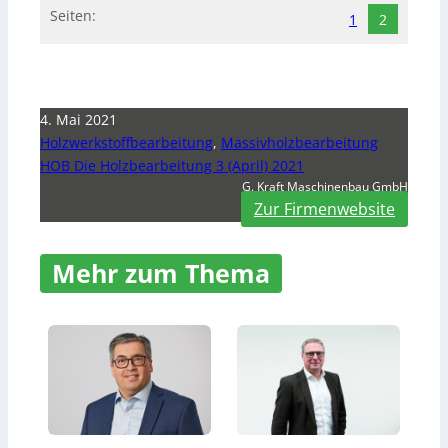
Seiten:
1
2
4. Mai 2021
Holzwerkstoffbearbeitung
,
Massivholzbearbeitung
HOB Die Holzbearbeitung 3 (April) 2021
G. Kraft Maschinenbau GmbH
Zur Firmenwebsite
Mehr zum Thema