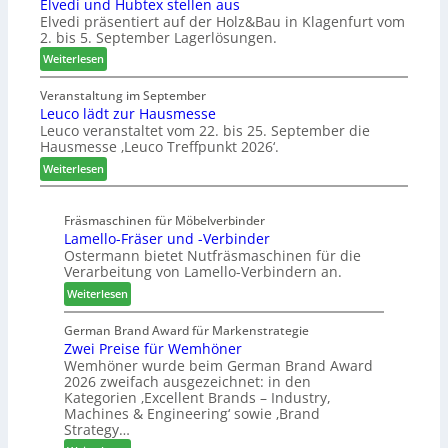
Elvedi und Hubtex stellen aus
c
h
r
h
Elvedi präsentiert auf der Holz&Bau in Klagenfurt vom
h
e
e
ä
2. bis 5. September Lagerlösungen.
i
e
i
f
:
n
Weiterlesen
r
c
t
E
e
ö
h
s
l
n
Veranstaltung im September
r
j
Leuco lädt zur Hausmesse
v
b
t
a
Leuco veranstaltet vom 22. bis 25. September die
e
a
e
h
Hausmesse ‚Leuco Treffpunkt 2026‘.
d
u
r
r
i
d
t
:
Weiterlesen
u
i
Z
L
n
g
u
e
d
Fräsmaschinen für Möbelverbinder
i
k
u
Lamello-Fräser und -Verbinder
H
t
u
c
Ostermann bietet Nutfräsmaschinen für die
u
a
n
o
Verarbeitung von Lamello-Verbindern an.
b
l
f
l
t
i
:
t
ä
Weiterlesen
e
s
L
d
x
i
a
t
German Brand Award für Markenstrategie
s
Zwei Preise für Wemhöner
e
m
z
Wemhöner wurde beim German Brand Award
t
r
e
u
2026 zweifach ausgezeichnet: in den
e
t
l
r
Kategorien ‚Excellent Brands – Industry,
l
s
l
H
Machines & Engineering‘ sowie ‚Brand
l
i
o
a
Strategy…
e
c
-
u