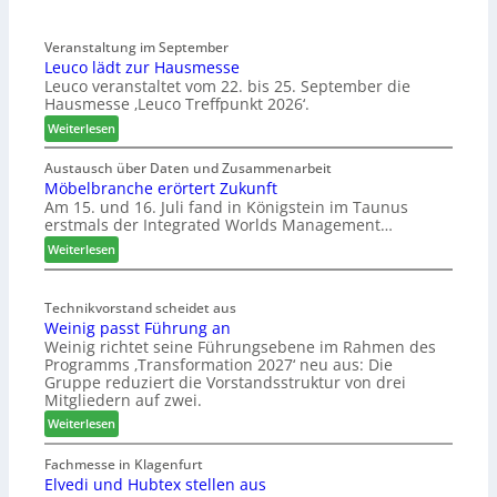
Veranstaltung im September
Leuco lädt zur Hausmesse
Leuco veranstaltet vom 22. bis 25. September die
Hausmesse ‚Leuco Treffpunkt 2026‘.
:
Weiterlesen
L
e
Austausch über Daten und Zusammenarbeit
Möbelbranche erörtert Zukunft
u
Am 15. und 16. Juli fand in Königstein im Taunus
c
erstmals der Integrated Worlds Management…
o
l
:
Weiterlesen
ä
M
d
ö
t
Technikvorstand scheidet aus
b
Weinig passt Führung an
z
e
Weinig richtet seine Führungsebene im Rahmen des
u
l
Programms ‚Transformation 2027‘ neu aus: Die
r
b
Gruppe reduziert die Vorstandsstruktur von drei
H
r
Mitgliedern auf zwei.
a
a
:
Weiterlesen
u
n
W
s
c
e
Fachmesse in Klagenfurt
m
h
Elvedi und Hubtex stellen aus
i
e
e