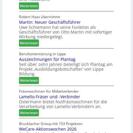
s
W
a
:
Weiterlesen
t
e
u
H
a
m
s
o
Robert Haas übernimmt
u
h
Martin: Neuer Geschäftsführer
m
r
ö
Uwe Schiemann hat seine Funktion als
a
a
n
Geschäftsführer von Otto Martin mit sofortiger
g
u
e
Wirkung niedergelegt.
l
m
r
:
ä
Weiterlesen
-
M
d
S
a
t
Berufsorientierung in Lippe
o
Auszeichnungen für Plantag
r
z
r
Seit über zehn Jahren beteiligt sich Plantag am
t
u
t
Projekt ‚Ausbildungsbotschafter‘ von Lippe
i
m
i
Bildung.
n
T
m
:
:
Weiterlesen
r
e
A
N
e
n
u
e
Fräsmaschinen für Möbelverbinder
f
t
Lamello-Fräser und -Verbinder
s
u
f
Ostermann bietet Nutfräsmaschinen für die
z
e
e
Verarbeitung von Lamello-Verbindern an.
e
r
i
i
G
n
:
Weiterlesen
c
e
L
h
s
a
Brucklacher Group mit 153 Projekten
n
c
WeCare-Aktionswochen 2026
m