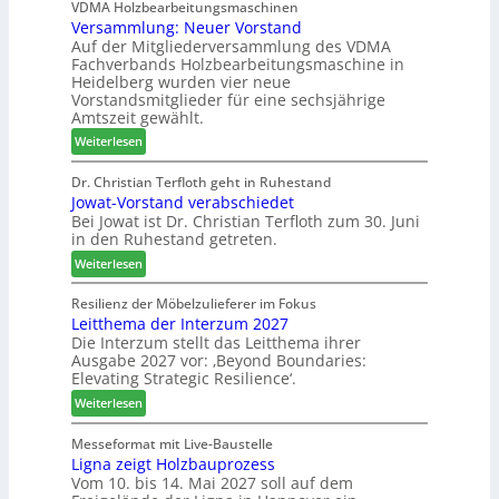
D
i
VDMA Holzbearbeitungsmaschinen
c
2
Versammlung: Neuer Vorstand
H
l
h
6
Auf der Mitgliederversammlung des VDMA
f
f
e
Fachverbands Holzbearbeitungsmaschine in
o
t
r
Heidelberg wurden vier neue
r
b
z
Vorstandsmitglieder für eine sechsjährige
d
e
a
Amtszeit gewählt.
e
i
h
:
Weiterlesen
r
P
l
V
t
r
e
e
Dr. Christian Terfloth geht in Ruhestand
N
o
n
Jowat-Vorstand verabschiedet
r
a
d
Bei Jowat ist Dr. Christian Terfloth zum 30. Juni
s
c
u
in den Ruhestand getreten.
a
h
k
m
:
Weiterlesen
b
t
m
J
e
s
l
o
Resilienz der Möbelzulieferer im Fokus
s
u
u
Leitthema der Interzum 2027
w
s
c
n
Die Interzum stellt das Leitthema ihrer
a
e
h
Ausgabe 2027 vor: ‚Beyond Boundaries:
g
t
r
e
Elevating Strategic Resilience‘.
:
-
u
N
:
V
Weiterlesen
n
e
L
o
g
u
e
r
Messeformat mit Live-Baustelle
e
e
Ligna zeigt Holzbauprozess
i
s
n
Vom 10. bis 14. Mai 2027 soll auf dem
r
t
t