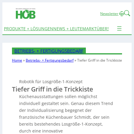
Linked
Newsletter
PRODUKTE + LÖSUNGEN
NEWS + LEUTE
MARKTÜBERSICHTEN
TER
BETRIEBS- + FERTIGUNGSBEDARF
Home
»
Betriebs- + Fertigungsbedarf
»
Tiefer Griff
in die Trickkiste
Robotik für Losgröße-1-Konzept
Tiefer Griff in die Trickkiste
Küchenausstattungen sollen möglichst
individuell gestaltet sein. Genau diesem Trend
der Individualisierung begegnet der
französische Küchenbauer Schmidt, der sein
bereits bestehendes Losgröße-1-Konzept,
durch eine innovative