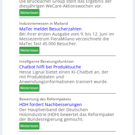
u
Die Brucklacher Group stellt das Ergebnis der
h
e
diesjährigen WeCare-Aktionswochen vor.
n
ä
l
g
f
l
:
Weiterlesen
e
t
o
W
n
s
-
e
Industriemessen in Mailand
f
f
F
MaTec meldet Besucherzahlen
C
ü
ü
r
Bei ihrer ersten Ausgabe vom 9. bis 12. Juni im
a
Messezentrum FieraMilano verzeichnete die
r
h
ä
r
MaTec fast 45.000 Besucher.
P
r
s
e
l
e
e
:
-
Weiterlesen
a
r
r
M
A
n
u
a
k
Intelligente Beratungsfunktion
t
n
Chatbot hilft bei Produktsuche
T
t
a
Hesse Lignal bietet einen KI-Chatbot an, der
d
e
i
mit Produktdaten und
g
-
c
o
Anwendungsinformationen trainiert wurde.
V
m
n
e
:
e
Weiterlesen
s
r
C
l
w
b
h
d
Bewertung des Reformpakets
o
HDH fordert Nachbesserungen
i
a
e
c
Der Hauptverband der Deutschen
n
t
t
h
Holzindustrie (HDH) bewertet das Reformpaket
d
b
B
e
der Bundesregierung gemischt.
e
o
e
n
:
r
t
Weiterlesen
s
2
H
h
u
0