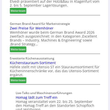
Elvedi präsentiert auf der Holz&Bau in Klagenfurt vom
n
s
e
2. bis 5. September Lagerlösungen.
i
s
r
g
:
Weiterlesen
e
ö
p
E
r
a
l
t
s
German Brand Award für Markenstrategie
v
e
Zwei Preise für Wemhöner
s
e
r
Wemhöner wurde beim German Brand Award 2026
t
d
t
zweifach ausgezeichnet: in den Kategorien ‚Excellent
F
i
Z
Brands – Industry, Machines & Engineering‘ sowie
ü
u
u
‚Brand Strategy…
h
n
k
:
Weiterlesen
r
d
u
Z
u
H
n
w
Erweiterte Küchenausstattung
n
u
f
Küchenstauraum-Sortiment
e
g
b
t
Häfele stellt mit Utensio ST ein Stauraumsortiment für
i
a
t
Kücheninnenschränke vor, das das Utensio-Sortiment
P
n
e
ergänzt.
r
x
:
e
Weiterlesen
s
K
i
t
ü
s
e
Live-Talks und Maschinenvorführungen
c
e
l
Homag lädt zum Treff ein
h
f
l
Homag veranstaltet vom 22. bis 25. September
e
ü
e
den Homag-Treff an den Standorten Schopfloch
n
r
n
und Holzbronn.