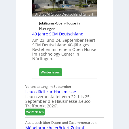
r
r
f
ü
Bild: SCM Group Deutschland GmbH
r
D
Jubiläums-Open-House in
a
Nürtingen
40 Jahre SCM Deutschland
c
h
Am 23. und 24. September feiert
SCM Deutschland 40-jähriges
+
Bestehen mit einem Open House
H
im Technology Center in
o
Nürtingen.
l
z
:
2
Weiterlesen
4
0
0
2
Veranstaltung im September
J
8
Leuco lädt zur Hausmesse
a
Leuco veranstaltet vom 22. bis 25.
h
September die Hausmesse ‚Leuco
r
Treffpunkt 2026‘.
e
:
Weiterlesen
S
L
C
e
Austausch über Daten und Zusammenarbeit
M
Möbelbranche erörtert Zukunft
u