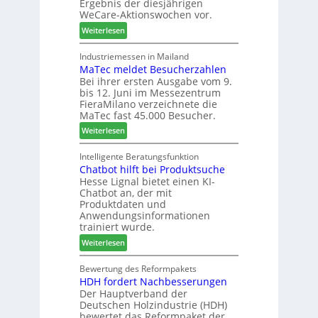
Ergebnis der diesjährigen
l
e
s
WeCare-Aktionswochen vor.
l
n
f
:
o
Weiterlesen
f
ü
W
-
ü
h
e
F
Industriemessen in Mailand
r
r
MaTec meldet Besucherzahlen
C
r
P
e
Bei ihrer ersten Ausgabe vom 9.
a
ä
l
r
bis 12. Juni im Messezentrum
r
s
a
FieraMilano verzeichnete die
e
e
n
MaTec fast 45.000 Besucher.
-
r
t
:
Weiterlesen
A
u
a
M
k
n
g
a
Intelligente Beratungsfunktion
t
d
Chatbot hilft bei Produktsuche
T
i
-
Hesse Lignal bietet einen KI-
e
o
V
Chatbot an, der mit
c
n
e
Produktdaten und
m
s
r
Anwendungsinformationen
e
w
b
trainiert wurde.
l
o
i
:
Weiterlesen
d
c
n
C
e
h
d
h
Bewertung des Reformpakets
t
e
e
HDH fordert Nachbesserungen
a
B
n
r
Der Hauptverband der
t
e
2
Deutschen Holzindustrie (HDH)
b
s
0
bewertet das Reformpaket der