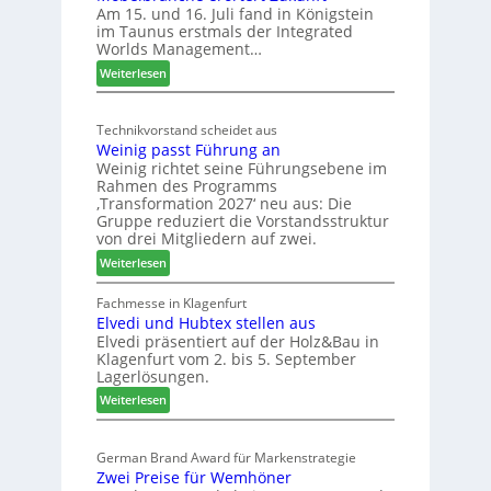
D
Am 15. und 16. Juli fand in Königstein
c
im Taunus erstmals der Integrated
e
o
Worlds Management…
u
l
:
ä
Weiterlesen
t
M
d
s
ö
t
c
Technikvorstand scheidet aus
b
z
h
Weinig passt Führung an
e
u
l
Weinig richtet seine Führungsebene im
l
r
a
Rahmen des Programms
b
H
n
‚Transformation 2027‘ neu aus: Die
r
a
d
Gruppe reduziert die Vorstandsstruktur
a
u
von drei Mitgliedern auf zwei.
n
s
:
Weiterlesen
c
m
W
h
e
e
Fachmesse in Klagenfurt
e
s
Elvedi und Hubtex stellen aus
i
e
s
Elvedi präsentiert auf der Holz&Bau in
n
r
e
Klagenfurt vom 2. bis 5. September
i
ö
Lagerlösungen.
g
r
:
p
Weiterlesen
t
E
a
e
l
s
r
German Brand Award für Markenstrategie
v
s
t
Zwei Preise für Wemhöner
e
t
Z