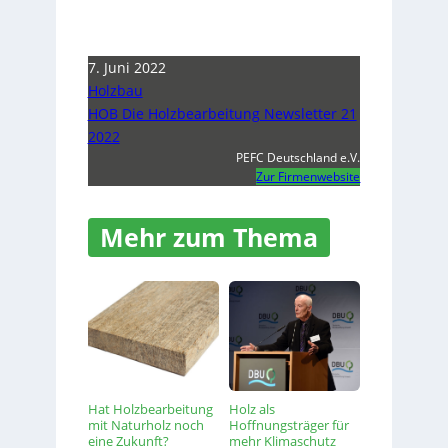
7. Juni 2022
Holzbau
HOB Die Holzbearbeitung Newsletter 21
2022
PEFC Deutschland e.V.
Zur Firmenwebsite
Mehr zum Thema
Hat Holzbearbeitung
Holz als
mit Naturholz noch
Hoffnungsträger für
eine Zukunft?
mehr Klimaschutz