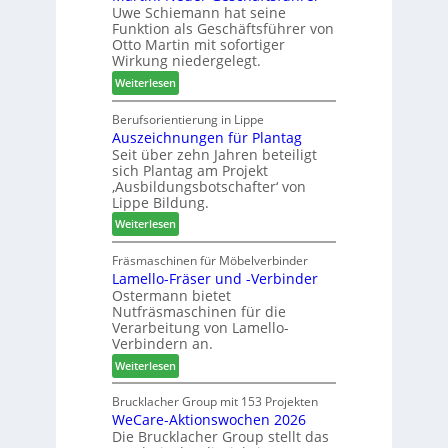
e
Uwe Schiemann hat seine
a
u
r
Funktion als Geschäftsführer von
g
m
Otto Martin mit sofortiger
l
-
Wirkung niedergelegt.
ä
S
:
Weiterlesen
d
o
M
t
r
a
Berufsorientierung in Lippe
z
t
Auszeichnungen für Plantag
r
u
i
Seit über zehn Jahren beteiligt
t
m
m
sich Plantag am Projekt
i
T
e
‚Ausbildungsbotschafter‘ von
n
r
n
Lippe Bildung.
:
e
t
:
Weiterlesen
N
f
A
e
f
u
Fräsmaschinen für Möbelverbinder
u
e
Lamello-Fräser und -Verbinder
s
e
i
Ostermann bietet
z
r
n
Nutfräsmaschinen für die
e
G
Verarbeitung von Lamello-
i
e
Verbindern an.
c
s
:
Weiterlesen
h
c
L
n
h
a
Brucklacher Group mit 153 Projekten
u
ä
WeCare-Aktionswochen 2026
m
n
f
Die Brucklacher Group stellt das
e
g
t