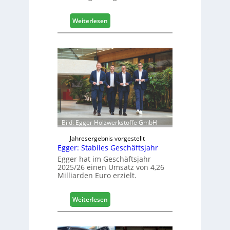
a
l
:
Weiterlesen
i
H
s
ä
i
f
e
e
r
l
t
e
s
e
i
r
c
ö
h
f
Bild: Egger Holzwerkstoffe GmbH
f
n
Jahresergebnis vorgestellt
Egger: Stabiles Geschäftsjahr
e
t
Egger hat im Geschäftsjahr
2025/26 einen Umsatz von 4,26
L
Milliarden Euro erzielt.
o
g
i
:
Weiterlesen
s
E
t
g
i
g