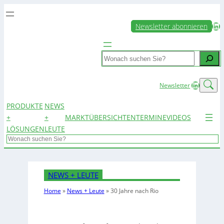
LinkedIn
Newsletter abonnieren
Search
LinkedIn
Newsletter
PRODUKTE
NEWS
+
+
MARKTÜBERSICHTEN
TERMINE
VIDEOS
LÖSUNGEN
LEUTE
Search
NEWS + LEUTE
Home
»
News + Leute
»
30 Jahre nach Rio