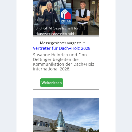
k
e
b
r
e
:
r
S
e
t
Bild: GHM Gesellschaft für
i
a
Handwerksmessen mbH
c
b
h
Messegesichter vorgestellt
i
Vertreter für Dach+Holz 2028
l
Susanne Heinrich und Finn
e
Dettinger begleiten die
s
Kommunikation der Dach+Holz
G
International 2028.
e
s
:
Weiterlesen
c
V
h
e
ä
r
f
t
t
r
s
e
j
t
a
e
h