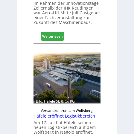
Im Rahmen der ‚Innovationstage
Zollernalb‘ der IHK Reutlingen
war Aero-Lift Mitte Juli Gastgeber
einer Fachveranstaltung zur
Zukunft des Maschinenbaus.
:
Weiterlesen
M
a
s
c
h
i
n
e
n
b
a
Bild: Häfele SE & Co KG
u
d
Versandzentrum am Wolfsberg
Häfele eröffnet Logistikbereich
i
g
Am 17. Juli hat Häfele seinen
neuen Logistikbereich auf dem
i
Wolfsberg in Nagold eröffnet.
t