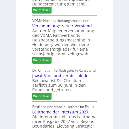
o
u
2
Bundesregierung gemischt.
t
c
6
:
Weiterlesen
h
h
H
i
e
D
VDMA Holzbearbeitungsmaschinen
l
r
Versammlung: Neuer Vorstand
H
f
z
Auf der Mitgliederversammlung
f
t
a
des VDMA Fachverbands
o
b
h
Holzbearbeitungsmaschine in
r
e
l
Heidelberg wurden vier neue
d
i
e
Vorstandsmitglieder für eine
e
P
sechsjährige Amtszeit gewählt.
n
r
r
:
Weiterlesen
t
o
V
N
d
e
Dr. Christian Terfloth geht in Ruhestand
a
u
Jowat-Vorstand verabschiedet
r
c
k
Bei Jowat ist Dr. Christian
s
h
t
Terfloth zum 30. Juni in den
a
b
s
Ruhestand getreten.
m
e
u
:
m
Weiterlesen
s
c
J
l
s
h
o
u
Resilienz der Möbelzulieferer im Fokus
e
e
Leitthema der Interzum 2027
w
n
r
Die Interzum stellt das Leitthema
a
g
u
ihrer Ausgabe 2027 vor: ‚Beyond
t
:
n
Boundaries: Elevating Strategic
-
N
g