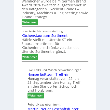
Wemhöner wurde beim German Brand
d
F
u
Award 2026 zweifach ausgezeichnet: in
i
ü
k
den Kategorien ‚Excellent Brands –
u
h
u
Industry, Machines & Engineering‘ sowie
n
r
‚Brand Strategy…
n
d
u
f
:
Weiterlesen
H
n
t
Z
u
g
w
Erweiterte Küchenausstattung
b
a
Küchenstauraum-Sortiment
e
t
n
Häfele stellt mit Utensio ST ein
i
e
Stauraumsortiment für
P
x
Kücheninnenschränke vor, das das
r
s
Utensio-Sortiment ergänzt.
e
t
:
Weiterlesen
i
e
K
s
l
ü
e
l
Live-Talks und Maschinenvorführungen
c
f
e
Homag lädt zum Treff ein
h
ü
n
Homag veranstaltet vom 22. bis
e
r
a
25. September den Homag-Treff
n
W
u
an den Standorten Schopfloch
s
e
und Holzbronn.
s
t
m
:
Weiterlesen
a
h
H
u
ö
o
Robert Haas übernimmt
r
n
Martin: Neuer Geschäftsführer
m
a