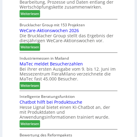
Bearbeitung, Prozesse und Daten entlang der
e
e
Wertschöpfungskette zusammenwirken.
h
s
:
Weiterlesen
t
c
K
B
h
a
Brucklacher Group mit 153 Projekten
i
ä
WeCare-Aktionswochen 2026
n
l
f
Die Brucklacher Group stellt das Ergebnis der
t
a
t
diesjährigen WeCare-Aktionswochen vor.
e
n
s
a
:
Weiterlesen
z
f
l
W
i
ü
s
e
Industriemessen in Mailand
n
h
i
MaTec meldet Besucherzahlen
C
I
r
n
Bei ihrer ersten Ausgabe vom 9. bis 12. Juni im
a
t
e
Messezentrum FieraMilano verzeichnete die
t
r
a
r
MaTec fast 45.000 Besucher.
e
e
l
g
:
-
Weiterlesen
i
r
M
A
e
i
a
k
Intelligente Beratungsfunktion
n
e
Chatbot hilft bei Produktsuche
T
t
Hesse Lignal bietet einen KI-Chatbot an, der
r
e
i
mit Produktdaten und
t
c
o
Anwendungsinformationen trainiert wurde.
e
m
n
s
:
e
Weiterlesen
s
S
C
l
w
y
h
d
Bewertung des Reformpakets
o