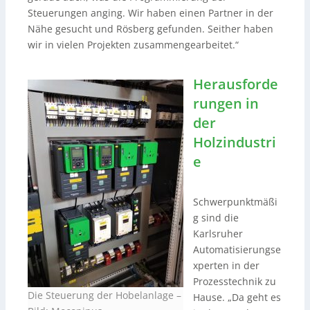
Steuerungen anging. Wir haben einen Partner in der
Nähe gesucht und Rösberg gefunden. Seither haben
wir in vielen Projekten zusammengearbeitet.“
Herausforde
rungen in
der
Holzindustri
e
Schwerpunktmäßi
g sind die
Karlsruher
Automatisierungse
xperten in der
Prozesstechnik zu
Die Steuerung der Hobelanlage –
Hause. „Da geht es