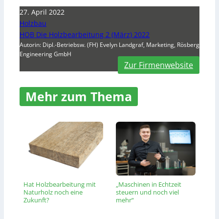
27. April 2022
Holzbau
HOB Die Holzbearbeitung 2 (März) 2022
Autorin: Dipl.-Betriebsw. (FH) Evelyn Landgraf, Marketing, Rösberg
Engineering GmbH
Zur Firmenwebsite
Mehr zum Thema
Hat Holzbearbeitung mit
„Maschinen in Echtzeit
Naturholz noch eine
steuern und noch viel
Zukunft?
mehr“