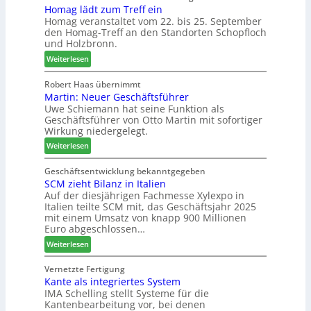
Homag lädt zum Treff ein
g
e
V
Homag veranstaltet vom 22. bis 25. September
n
r
e
den Homag-Treff an den Standorten Schopfloch
a
I
r
und Holzbronn.
z
n
b
:
e
Weiterlesen
t
i
H
i
e
n
o
g
Robert Haas übernimmt
r
d
Martin: Neuer Geschäftsführer
m
t
z
e
Uwe Schiemann hat seine Funktion als
a
H
u
r
Geschäftsführer von Otto Martin mit sofortiger
g
o
m
Wirkung niedergelegt.
l
l
2
:
ä
Weiterlesen
z
0
M
d
b
2
a
t
Geschäftsentwicklung bekanntgegeben
a
7
SCM zieht Bilanz in Italien
r
z
u
Auf der diesjährigen Fachmesse Xylexpo in
t
u
p
Italien teilte SCM mit, das Geschäftsjahr 2025
i
m
r
mit einem Umsatz von knapp 900 Millionen
n
T
o
Euro abgeschlossen…
:
r
z
:
Weiterlesen
N
e
e
S
e
f
s
C
Vernetzte Fertigung
u
f
s
Kante als integriertes System
M
e
e
IMA Schelling stellt Systeme für die
z
r
i
Kantenbearbeitung vor, bei denen
i
G
n