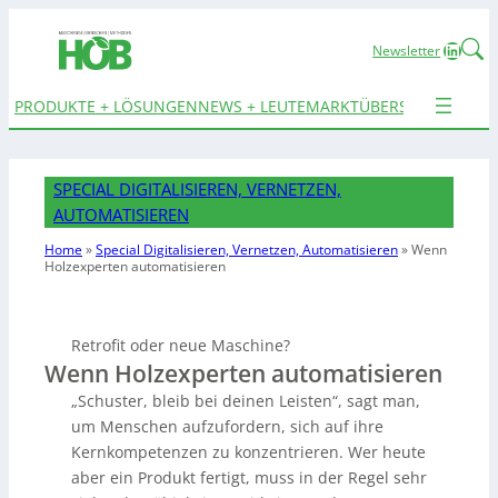
Linked
Newsletter
PRODUKTE + LÖSUNGEN
NEWS + LEUTE
MARKTÜBERSICHTEN
TER
SPECIAL DIGITALISIEREN, VERNETZEN,
AUTOMATISIEREN
Home
»
Special Digitalisieren, Vernetzen, Automatisieren
»
Wenn
Holzexperten automatisieren
Retrofit oder neue Maschine?
Wenn Holzexperten automatisieren
„Schuster, bleib bei deinen Leisten“, sagt man,
um Menschen aufzufordern, sich auf ihre
Kernkompetenzen zu konzentrieren. Wer heute
aber ein Produkt fertigt, muss in der Regel sehr