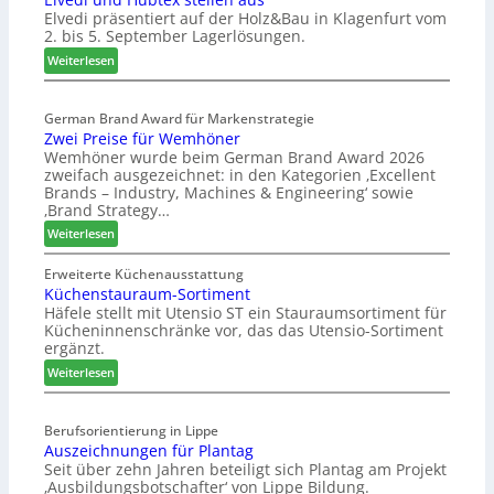
Elvedi präsentiert auf der Holz&Bau in Klagenfurt vom
n
2. bis 5. September Lagerlösungen.
i
g
:
Weiterlesen
p
E
a
l
s
German Brand Award für Markenstrategie
v
Zwei Preise für Wemhöner
s
e
Wemhöner wurde beim German Brand Award 2026
t
d
zweifach ausgezeichnet: in den Kategorien ‚Excellent
F
i
Brands – Industry, Machines & Engineering‘ sowie
ü
u
‚Brand Strategy…
h
n
:
Weiterlesen
r
d
Z
u
H
w
Erweiterte Küchenausstattung
n
u
Küchenstauraum-Sortiment
e
g
b
Häfele stellt mit Utensio ST ein Stauraumsortiment für
i
a
t
Kücheninnenschränke vor, das das Utensio-Sortiment
P
n
e
ergänzt.
r
x
:
e
Weiterlesen
s
K
i
t
ü
s
e
Berufsorientierung in Lippe
c
e
l
Auszeichnungen für Plantag
h
f
l
Seit über zehn Jahren beteiligt sich Plantag am Projekt
e
ü
e
‚Ausbildungsbotschafter‘ von Lippe Bildung.
n
r