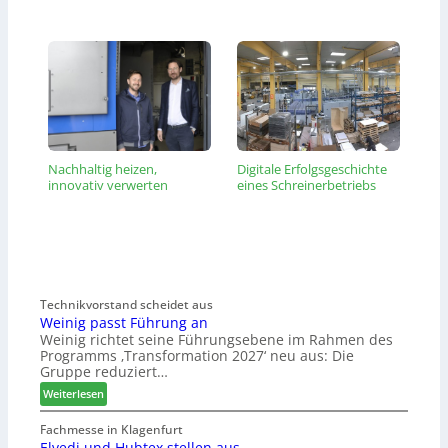
Nachhaltig heizen,
Digitale Erfolgsgeschichte
innovativ verwerten
eines Schreinerbetriebs
Technikvorstand scheidet aus
Weinig passt Führung an
Weinig richtet seine Führungsebene im Rahmen des
Programms ‚Transformation 2027‘ neu aus: Die
Gruppe reduziert…
:
Weiterlesen
W
e
Fachmesse in Klagenfurt
Elvedi und Hubtex stellen aus
i