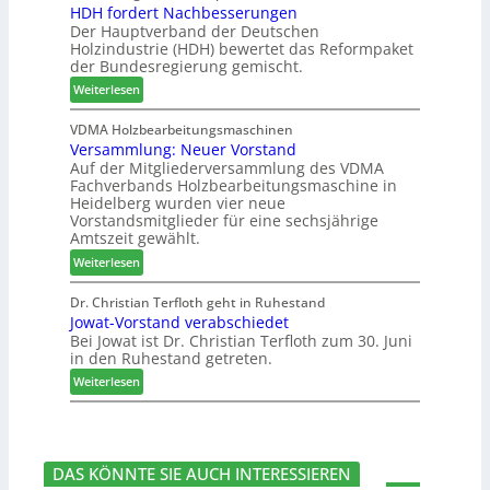
HDH fordert Nachbesserungen
s
a
e
c
Der Hauptverband der Deutschen
t
t
t
h
Holzindustrie (HDH) bewertet das Reformpaket
e
b
B
e
der Bundesregierung gemischt.
m
o
e
n
:
t
Weiterlesen
s
2
H
h
u
0
D
i
VDMA Holzbearbeitungsmaschinen
c
2
Versammlung: Neuer Vorstand
H
l
h
6
Auf der Mitgliederversammlung des VDMA
f
f
e
Fachverbands Holzbearbeitungsmaschine in
o
t
r
Heidelberg wurden vier neue
r
b
z
Vorstandsmitglieder für eine sechsjährige
d
e
a
Amtszeit gewählt.
e
i
h
:
Weiterlesen
r
P
l
V
t
r
e
e
Dr. Christian Terfloth geht in Ruhestand
N
o
n
Jowat-Vorstand verabschiedet
r
a
d
Bei Jowat ist Dr. Christian Terfloth zum 30. Juni
s
c
u
in den Ruhestand getreten.
a
h
k
m
:
Weiterlesen
b
t
m
J
e
s
l
o
s
u
u
w
s
c
n
a
e
h
DAS KÖNNTE SIE AUCH INTERESSIEREN
g
t
r
e