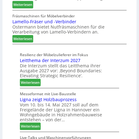
n
:
s
Weiterlesen
W
a
A
t
e
u
u
a
Fräsmaschinen für Möbelverbinder
m
s
Lamello-Fräser und -Verbinder
s
u
h
Ostermann bietet Nutfräsmaschinen für die
z
r
ö
Verarbeitung von Lamello-Verbindern an.
e
a
n
i
u
e
:
Weiterlesen
c
m
r
L
h
-
a
n
Resilienz der Möbelzulieferer im Fokus
S
m
Leitthema der Interzum 2027
u
o
e
Die Interzum stellt das Leitthema ihrer
n
r
l
Ausgabe 2027 vor: ‚Beyond Boundaries:
g
t
l
Elevating Strategic Resilience‘.
e
i
o
:
Weiterlesen
n
m
-
L
f
e
F
e
Messeformat mit Live-Baustelle
ü
n
r
Ligna zeigt Holzbauprozess
i
r
t
ä
Vom 10. bis 14. Mai 2027 soll auf dem
t
P
s
Freigelände der Ligna in Hannover ein
t
l
e
Wohngebäude in Holzrahmenbauweise
h
a
r
entstehen – von der…
e
n
u
:
Weiterlesen
m
t
n
L
a
a
d
i
Live-Talks und Maschinenvorführungen
d
g
-