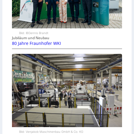
Bild: ©Dennis Brandt
Jubiläum und Neubau
80 Jahre Fraunhofer WKI
Bild: Venjakob Maschinenbau GmbH & Co. KG