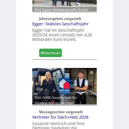
c
ö
h
f
Bild: Egger Holzwerkstoffe GmbH
f
n
Jahresergebnis vorgestellt
Egger: Stabiles Geschäftsjahr
e
t
Egger hat im Geschäftsjahr
2025/26 einen Umsatz von 4,26
L
Milliarden Euro erzielt.
o
g
i
:
Weiterlesen
s
E
t
g
i
g
k
e
b
r
e
:
r
S
e
t
Bild: GHM Gesellschaft für
i
a
Handwerksmessen mbH
c
b
h
Messegesichter vorgestellt
i
Vertreter für Dach+Holz 2028
l
Susanne Heinrich und Finn
e
Dettinger begleiten die