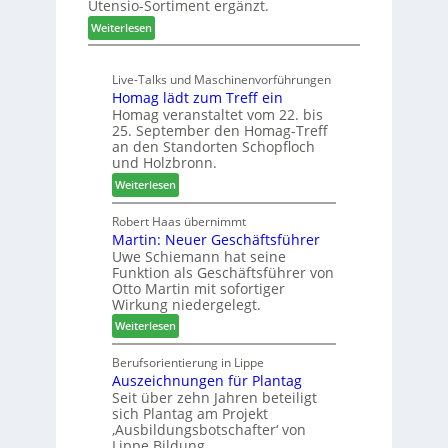
Utensio-Sortiment ergänzt.
e
t
:
Weiterlesen
i
e
K
s
l
ü
e
l
Live-Talks und Maschinenvorführungen
c
f
e
Homag lädt zum Treff ein
h
ü
n
Homag veranstaltet vom 22. bis
e
r
a
25. September den Homag-Treff
n
W
u
an den Standorten Schopfloch
s
e
und Holzbronn.
s
t
m
:
Weiterlesen
a
h
H
u
ö
o
Robert Haas übernimmt
r
n
Martin: Neuer Geschäftsführer
m
a
e
Uwe Schiemann hat seine
a
u
r
Funktion als Geschäftsführer von
g
m
Otto Martin mit sofortiger
l
-
Wirkung niedergelegt.
ä
S
:
Weiterlesen
d
o
M
t
r
a
Berufsorientierung in Lippe
z
t
Auszeichnungen für Plantag
r
u
i
Seit über zehn Jahren beteiligt
t
m
m
sich Plantag am Projekt
i
T
e
‚Ausbildungsbotschafter‘ von
n
r
n
Lippe Bildung.