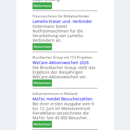
:
e
t
:
Weiterlesen
N
f
A
e
f
u
Fräsmaschinen für Möbelverbinder
u
e
Lamello-Fräser und -Verbinder
s
e
i
Ostermann bietet
z
r
n
Nutfräsmaschinen für die
e
G
Verarbeitung von Lamello-
i
e
Verbindern an.
c
s
:
Weiterlesen
h
c
L
n
h
a
Brucklacher Group mit 153 Projekten
u
ä
WeCare-Aktionswochen 2026
m
n
f
Die Brucklacher Group stellt das
e
g
t
Ergebnis der diesjährigen
l
e
s
WeCare-Aktionswochen vor.
l
n
f
:
o
Weiterlesen
f
ü
W
-
ü
h
e
F
Industriemessen in Mailand
r
r
MaTec meldet Besucherzahlen
C
r
P
e
Bei ihrer ersten Ausgabe vom 9.
a
ä
l
r
bis 12. Juni im Messezentrum
r
s
a
FieraMilano verzeichnete die
e
e
n
MaTec fast 45.000 Besucher.
-
r
t
:
Weiterlesen
A
u
a
M
k
n