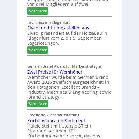
a
u
von drei Mitgliedern auf zwei.
n
s
:
Weiterlesen
c
m
W
h
e
e
Fachmesse in Klagenfurt
e
s
Elvedi und Hubtex stellen aus
i
e
s
Elvedi präsentiert auf der Holz&Bau in
n
r
e
Klagenfurt vom 2. bis 5. September
i
ö
Lagerlösungen.
g
r
:
p
Weiterlesen
t
E
a
e
l
s
r
German Brand Award für Markenstrategie
v
s
t
Zwei Preise für Wemhöner
e
t
Z
Wemhöner wurde beim German Brand
d
F
u
Award 2026 zweifach ausgezeichnet: in
i
ü
k
den Kategorien ‚Excellent Brands –
u
h
u
Industry, Machines & Engineering‘ sowie
n
r
‚Brand Strategy…
n
d
u
f
:
Weiterlesen
H
n
t
Z
u
g
w
Erweiterte Küchenausstattung
b
a
Küchenstauraum-Sortiment
e
t
n
Häfele stellt mit Utensio ST ein
i
e
Stauraumsortiment für
P
x
Kücheninnenschränke vor, das das
r
s