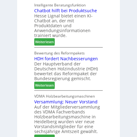
g
a
Intelligente Beratungsfunktion
t
d
Chatbot hilft bei Produktsuche
T
i
-
Hesse Lignal bietet einen KI-
e
o
V
Chatbot an, der mit
c
n
e
Produktdaten und
m
s
r
Anwendungsinformationen
e
w
b
trainiert wurde.
l
o
i
:
Weiterlesen
d
c
n
C
e
h
d
h
Bewertung des Reformpakets
t
e
e
HDH fordert Nachbesserungen
a
B
n
r
Der Hauptverband der
t
e
2
Deutschen Holzindustrie (HDH)
b
s
0
bewertet das Reformpaket der
o
u
2
Bundesregierung gemischt.
t
c
6
:
Weiterlesen
h
h
H
i
e
D
VDMA Holzbearbeitungsmaschinen
l
r
Versammlung: Neuer Vorstand
H
f
z
Auf der Mitgliederversammlung
f
t
a
des VDMA Fachverbands
o
b
h
Holzbearbeitungsmaschine in
r
e
l
Heidelberg wurden vier neue
d
i
e
Vorstandsmitglieder für eine
e
P
sechsjährige Amtszeit gewählt.
n
r
r