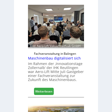
Bild: Aero-Lift Vakuumtechnik GmbH
Fachveranstaltung in Balingen
Maschinenbau digitalisiert sich
Im Rahmen der ‚Innovationstage
Zollernalb‘ der IHK Reutlingen
war Aero-Lift Mitte Juli Gastgeber
einer Fachveranstaltung zur
Zukunft des Maschinenbaus.
:
Weiterlesen
M
a
s
c