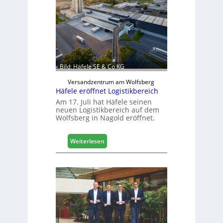
h
i
n
e
n
b
a
Bild: Häfele SE & Co KG
u
d
Versandzentrum am Wolfsberg
Häfele eröffnet Logistikbereich
i
g
Am 17. Juli hat Häfele seinen
neuen Logistikbereich auf dem
i
Wolfsberg in Nagold eröffnet.
t
a
l
:
Weiterlesen
i
H
s
ä
i
f
e
e
r
l
t
e
s
e
i
r