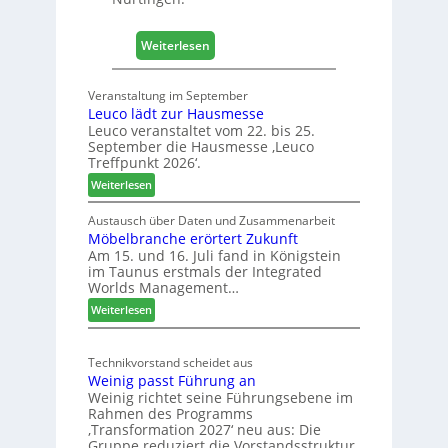
l
z
:
2
Weiterlesen
4
0
0
2
Veranstaltung im September
J
8
Leuco lädt zur Hausmesse
a
Leuco veranstaltet vom 22. bis 25.
h
September die Hausmesse ‚Leuco
r
Treffpunkt 2026‘.
e
:
Weiterlesen
S
L
C
e
Austausch über Daten und Zusammenarbeit
M
Möbelbranche erörtert Zukunft
u
D
Am 15. und 16. Juli fand in Königstein
c
im Taunus erstmals der Integrated
e
o
Worlds Management…
u
l
:
ä
Weiterlesen
t
M
d
s
ö
t
c
Technikvorstand scheidet aus
b
z
h
Weinig passt Führung an
e
u
l
Weinig richtet seine Führungsebene im
l
r
a
Rahmen des Programms
b
H
n
‚Transformation 2027‘ neu aus: Die
r
a
d
Gruppe reduziert die Vorstandsstruktur