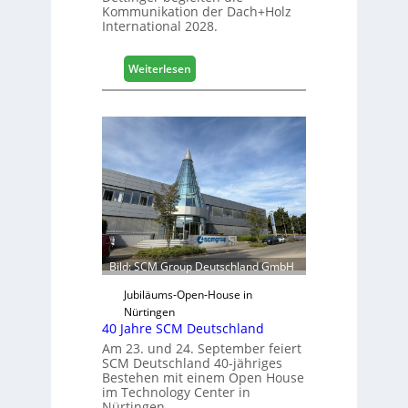
s
Kommunikation der Dach+Holz
G
International 2028.
e
s
:
Weiterlesen
c
V
h
e
ä
r
f
t
t
r
s
e
j
t
a
e
h
r
r
f
ü
Bild: SCM Group Deutschland GmbH
r
D
Jubiläums-Open-House in
a
Nürtingen
40 Jahre SCM Deutschland
c
h
Am 23. und 24. September feiert
SCM Deutschland 40-jähriges
+
Bestehen mit einem Open House
H
im Technology Center in
o
Nürtingen.