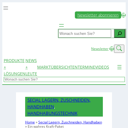
LinkedIn
Newsletter abonnieren
Search
LinkedIn
Newsletter
PRODUKTE
NEWS
+
+
MARKTÜBERSICHTEN
TERMINE
VIDEOS
LÖSUNGEN
LEUTE
Search
SECIAL LAGERN, ZUSCHNEIDEN,
HANDHABEN
, 
HANDHABUNGSTECHNIK
Home
»
Secial Lagern, Zuschneiden, Handhaben
»
Ein wahres Kraft-Paket