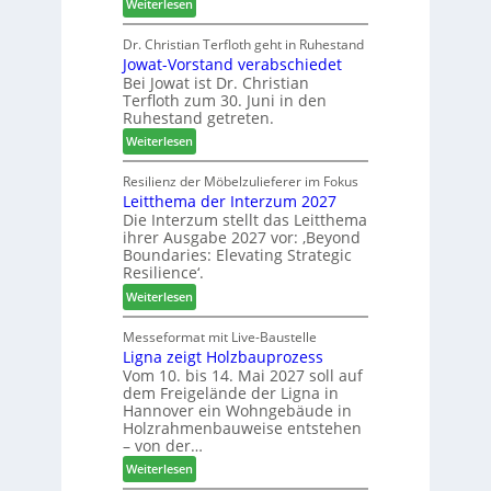
:
Weiterlesen
t
o
V
N
d
e
Dr. Christian Terfloth geht in Ruhestand
a
u
Jowat-Vorstand verabschiedet
r
c
k
Bei Jowat ist Dr. Christian
s
h
t
Terfloth zum 30. Juni in den
a
b
s
Ruhestand getreten.
m
e
u
:
m
Weiterlesen
s
c
J
l
s
h
o
u
Resilienz der Möbelzulieferer im Fokus
e
e
Leitthema der Interzum 2027
w
n
r
Die Interzum stellt das Leitthema
a
g
u
ihrer Ausgabe 2027 vor: ‚Beyond
t
:
n
Boundaries: Elevating Strategic
-
N
g
Resilience‘.
V
e
e
:
Weiterlesen
o
u
n
L
r
e
e
Messeformat mit Live-Baustelle
s
r
Ligna zeigt Holzbauprozess
i
t
V
Vom 10. bis 14. Mai 2027 soll auf
t
a
o
dem Freigelände der Ligna in
t
n
r
Hannover ein Wohngebäude in
h
d
s
Holzrahmenbauweise entstehen
e
v
t
– von der…
m
e
a
:
Weiterlesen
a
r
n
L