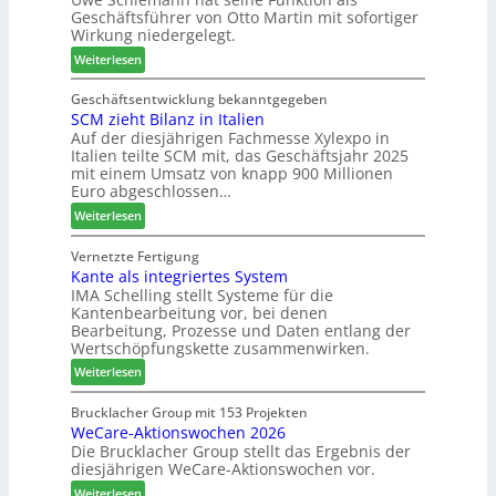
u
r
Geschäftsführer von Otto Martin mit sofortiger
g
o
m
Wirkung niedergelegt.
l
l
2
:
ä
Weiterlesen
z
0
M
d
b
2
a
t
Geschäftsentwicklung bekanntgegeben
a
7
SCM zieht Bilanz in Italien
r
z
u
Auf der diesjährigen Fachmesse Xylexpo in
t
u
p
Italien teilte SCM mit, das Geschäftsjahr 2025
i
m
r
mit einem Umsatz von knapp 900 Millionen
n
T
o
Euro abgeschlossen…
:
r
z
:
Weiterlesen
N
e
e
S
e
f
s
C
Vernetzte Fertigung
u
f
s
Kante als integriertes System
M
e
e
IMA Schelling stellt Systeme für die
z
r
i
Kantenbearbeitung vor, bei denen
i
G
n
Bearbeitung, Prozesse und Daten entlang der
e
e
Wertschöpfungskette zusammenwirken.
h
s
:
Weiterlesen
t
c
K
B
h
a
Brucklacher Group mit 153 Projekten
i
ä
WeCare-Aktionswochen 2026
n
l
f
Die Brucklacher Group stellt das Ergebnis der
t
a
t
diesjährigen WeCare-Aktionswochen vor.
e
n
s
a
:
Weiterlesen
z