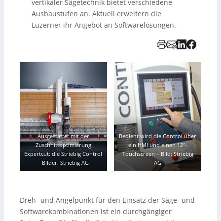
vertikaler Sägetechnik bietet verschiedene
Ausbaustufen an. Aktuell erweitern die
Luzerner ihr Angebot an Softwarelösungen.
Ausgestattet mit der
Bedient wird die Control über
Zuschnittoptimierung
ein HMI und einen 12″-
Expertcut: die Striebig Control
Touchscreen
–
Bild: Striebig
–
Bilder: Striebig AG
AG
Dreh- und Angelpunkt für den Einsatz der Säge- und
Softwarekombinationen ist ein durchgängiger