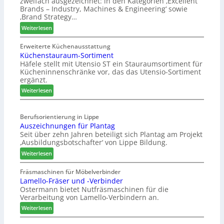
zweifach ausgezeichnet: in den Kategorien ‚Excellent
F
i
Brands – Industry, Machines & Engineering‘ sowie
ü
u
‚Brand Strategy…
h
n
:
Weiterlesen
r
d
Z
u
H
w
Erweiterte Küchenausstattung
n
u
Küchenstauraum-Sortiment
e
g
b
Häfele stellt mit Utensio ST ein Stauraumsortiment für
i
a
t
Kücheninnenschränke vor, das das Utensio-Sortiment
P
n
e
ergänzt.
r
x
:
e
Weiterlesen
s
K
i
t
ü
s
e
Berufsorientierung in Lippe
c
e
l
Auszeichnungen für Plantag
h
f
l
Seit über zehn Jahren beteiligt sich Plantag am Projekt
e
ü
e
‚Ausbildungsbotschafter‘ von Lippe Bildung.
n
r
n
:
s
Weiterlesen
W
a
A
t
e
u
u
a
Fräsmaschinen für Möbelverbinder
m
s
Lamello-Fräser und -Verbinder
s
u
h
Ostermann bietet Nutfräsmaschinen für die
z
r
ö
Verarbeitung von Lamello-Verbindern an.
e
a
n
i
u
e
:
Weiterlesen
c
m
r
L