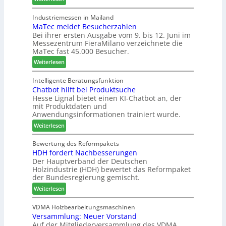
f
l
W
i
ü
s
e
Industriemessen in Mailand
n
h
i
MaTec meldet Besucherzahlen
C
I
r
n
Bei ihrer ersten Ausgabe vom 9. bis 12. Juni im
a
t
e
Messezentrum FieraMilano verzeichnete die
t
r
a
r
MaTec fast 45.000 Besucher.
e
e
l
g
:
-
Weiterlesen
i
r
M
A
e
i
a
k
Intelligente Beratungsfunktion
n
e
Chatbot hilft bei Produktsuche
T
t
Hesse Lignal bietet einen KI-Chatbot an, der
r
e
i
mit Produktdaten und
t
c
o
Anwendungsinformationen trainiert wurde.
e
m
n
s
:
e
Weiterlesen
s
S
C
l
w
y
h
d
Bewertung des Reformpakets
o
HDH fordert Nachbesserungen
s
a
e
c
Der Hauptverband der Deutschen
t
t
t
h
Holzindustrie (HDH) bewertet das Reformpaket
e
b
B
e
der Bundesregierung gemischt.
m
o
e
n
:
t
Weiterlesen
s
2
H
h
u
0
D
i
VDMA Holzbearbeitungsmaschinen
c
2
Versammlung: Neuer Vorstand
H
l
h
6
Auf der Mitgliederversammlung des VDMA
f
f
e