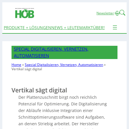
Linked
Newsletter
PRODUKTE + LÖSUNGEN
NEWS + LEUTE
MARKTÜBERSICHTEN
TER
SPECIAL DIGITALISIEREN, VERNETZEN,
AUTOMATISIEREN
Home
»
Special Digitalisieren, Vernetzen, Automatisieren
»
Vertikal sägt digital
Vertikal sägt digital
Der Plattenzuschnitt birgt noch reichlich
Potenzial für Optimierung. Die Digitalisierung
der Abläufe inklusive Integration einer
Schnittoptimierungssoftware sind Aufgaben,
an denen Striebig arbeitet. Der Hersteller