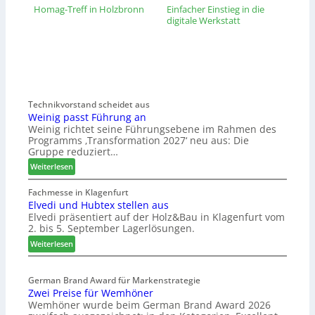
Homag-Treff in Holzbronn
Einfacher Einstieg in die
digitale Werkstatt
Technikvorstand scheidet aus
Weinig passt Führung an
Weinig richtet seine Führungsebene im Rahmen des
Programms ‚Transformation 2027‘ neu aus: Die
Gruppe reduziert…
:
Weiterlesen
W
e
Fachmesse in Klagenfurt
Elvedi und Hubtex stellen aus
i
Elvedi präsentiert auf der Holz&Bau in Klagenfurt vom
n
2. bis 5. September Lagerlösungen.
i
g
:
Weiterlesen
p
E
a
l
s
German Brand Award für Markenstrategie
v
Zwei Preise für Wemhöner
s
e
Wemhöner wurde beim German Brand Award 2026
t
d