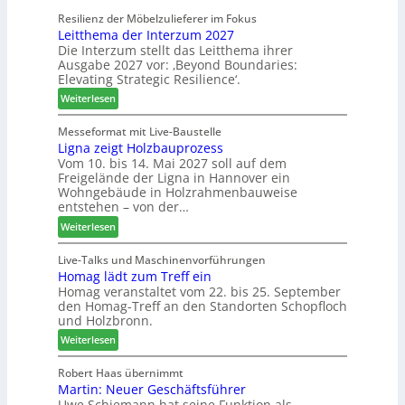
h
-
a
n
Resilienz der Möbelzulieferer im Fokus
S
m
Leitthema der Interzum 2027
u
o
e
Die Interzum stellt das Leitthema ihrer
n
r
l
Ausgabe 2027 vor: ‚Beyond Boundaries:
g
t
l
Elevating Strategic Resilience‘.
e
i
o
:
Weiterlesen
n
m
-
L
f
e
F
e
Messeformat mit Live-Baustelle
ü
n
r
Ligna zeigt Holzbauprozess
i
r
t
ä
Vom 10. bis 14. Mai 2027 soll auf dem
t
P
s
Freigelände der Ligna in Hannover ein
t
l
e
Wohngebäude in Holzrahmenbauweise
h
a
r
entstehen – von der…
e
n
u
:
Weiterlesen
m
t
n
L
a
a
d
i
Live-Talks und Maschinenvorführungen
d
g
-
Homag lädt zum Treff ein
g
e
V
Homag veranstaltet vom 22. bis 25. September
n
r
e
den Homag-Treff an den Standorten Schopfloch
a
I
r
und Holzbronn.
z
n
b
:
e
Weiterlesen
t
i
H
i
e
n
o
g
Robert Haas übernimmt
r
d
Martin: Neuer Geschäftsführer
m
t
z
e
Uwe Schiemann hat seine Funktion als
a
H