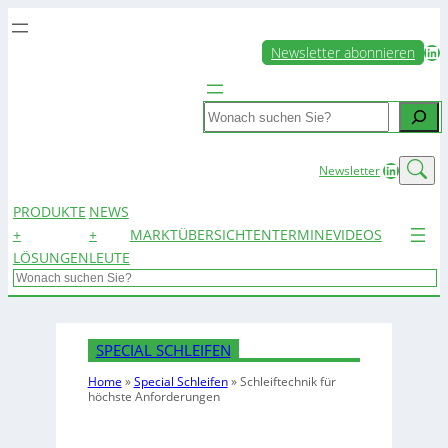
LinkedIn
Newsletter abonnieren
Search
LinkedIn
Newsletter
PRODUKTE
NEWS
+
+
MARKTÜBERSICHTEN
TERMINE
VIDEOS
LÖSUNGEN
LEUTE
Search
SPECIAL SCHLEIFEN
Home
»
Special Schleifen
»
Schleiftechnik für
höchste Anforderungen