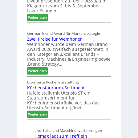
Elvedi präsentiert auf der Holz&Bau in
n
r
e
Klagenfurt vom 2. bis 5. September
i
ö
Lagerlösungen.
g
r
:
p
Weiterlesen
t
E
a
e
l
s
r
German Brand Award für Markenstrategie
v
s
t
Zwei Preise für Wemhöner
e
t
Z
Wemhöner wurde beim German Brand
d
F
u
Award 2026 zweifach ausgezeichnet: in
i
ü
k
den Kategorien ‚Excellent Brands –
u
h
u
Industry, Machines & Engineering‘ sowie
n
r
‚Brand Strategy…
n
d
u
f
:
Weiterlesen
H
n
t
Z
u
g
w
Erweiterte Küchenausstattung
b
a
Küchenstauraum-Sortiment
e
t
n
Häfele stellt mit Utensio ST ein
i
e
Stauraumsortiment für
P
x
Kücheninnenschränke vor, das das
r
s
Utensio-Sortiment ergänzt.
e
t
:
Weiterlesen
i
e
K
s
l
ü
e
l
Live-Talks und Maschinenvorführungen
c
f
e
Homag lädt zum Treff ein
h
ü