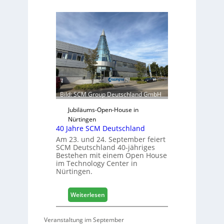
e
ä
r
f
t
t
r
s
e
j
t
a
e
h
r
r
f
ü
Bild: SCM Group Deutschland GmbH
r
D
Jubiläums-Open-House in
a
Nürtingen
40 Jahre SCM Deutschland
c
h
Am 23. und 24. September feiert
SCM Deutschland 40-jähriges
+
Bestehen mit einem Open House
H
im Technology Center in
o
Nürtingen.
l
z
:
2
Weiterlesen
4
0
0
2
Veranstaltung im September
J
8