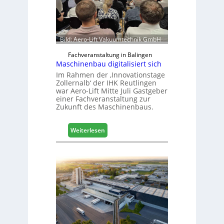
Bild: Aero-Lift Vakuumtechnik GmbH
Fachveranstaltung in Balingen
Maschinenbau digitalisiert sich
Im Rahmen der ‚Innovationstage
Zollernalb‘ der IHK Reutlingen
war Aero-Lift Mitte Juli Gastgeber
einer Fachveranstaltung zur
Zukunft des Maschinenbaus.
:
Weiterlesen
M
a
s
c
h
i
n
e
n