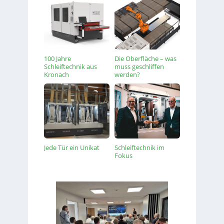
100 Jahre
Die Oberfläche – was
Schleiftechnik aus
muss geschliffen
Kronach
werden?
Jede Tür ein Unikat
Schleiftechnik im
Fokus