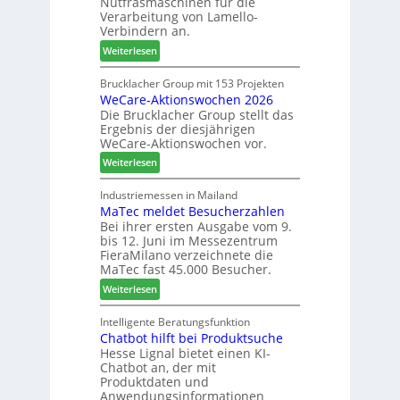
Nutfräsmaschinen für die
e
G
Verarbeitung von Lamello-
i
e
Verbindern an.
c
s
:
Weiterlesen
h
c
L
n
h
a
Brucklacher Group mit 153 Projekten
u
ä
WeCare-Aktionswochen 2026
m
n
f
Die Brucklacher Group stellt das
e
g
t
Ergebnis der diesjährigen
l
e
s
WeCare-Aktionswochen vor.
l
n
f
:
o
Weiterlesen
f
ü
W
-
ü
h
e
F
Industriemessen in Mailand
r
r
MaTec meldet Besucherzahlen
C
r
P
e
Bei ihrer ersten Ausgabe vom 9.
a
ä
l
r
bis 12. Juni im Messezentrum
r
s
a
FieraMilano verzeichnete die
e
e
n
MaTec fast 45.000 Besucher.
-
r
t
:
Weiterlesen
A
u
a
M
k
n
g
a
Intelligente Beratungsfunktion
t
d
Chatbot hilft bei Produktsuche
T
i
-
Hesse Lignal bietet einen KI-
e
o
V
Chatbot an, der mit
c
n
e
Produktdaten und
m
s
r
Anwendungsinformationen