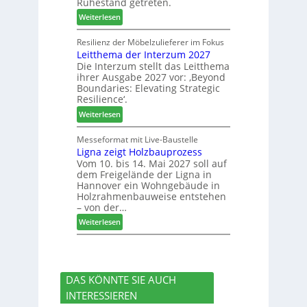
Ruhestand getreten.
m
e
u
:
m
Weiterlesen
s
c
J
l
s
h
o
u
Resilienz der Möbelzulieferer im Fokus
e
e
Leitthema der Interzum 2027
w
n
r
Die Interzum stellt das Leitthema
a
g
u
ihrer Ausgabe 2027 vor: ‚Beyond
t
:
n
Boundaries: Elevating Strategic
-
N
g
Resilience‘.
V
e
e
:
Weiterlesen
o
u
n
L
r
e
e
Messeformat mit Live-Baustelle
s
r
Ligna zeigt Holzbauprozess
i
t
V
Vom 10. bis 14. Mai 2027 soll auf
t
a
o
dem Freigelände der Ligna in
t
n
r
Hannover ein Wohngebäude in
h
d
s
Holzrahmenbauweise entstehen
e
v
t
– von der…
m
e
a
:
Weiterlesen
a
r
n
L
d
a
d
i
e
b
g
r
s
n
I
c
DAS KÖNNTE SIE AUCH
a
n
h
INTERESSIEREN
z
t
i