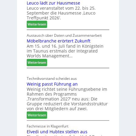
Leuco lädt zur Hausmesse
a
Leuco veranstaltet vom 22. bis 25.
h
September die Hausmesse ‚Leuco
r
Treffpunkt 2026‘.
e
:
Weiterlesen
S
L
C
e
Austausch über Daten und Zusammenarbeit
M
Möbelbranche erörtert Zukunft
u
D
Am 15. und 16. Juli fand in Königstein
c
im Taunus erstmals der Integrated
e
o
Worlds Management…
u
l
:
ä
Weiterlesen
t
M
d
s
ö
t
c
Technikvorstand scheidet aus
b
z
h
Weinig passt Führung an
e
u
l
Weinig richtet seine Führungsebene im
l
r
a
Rahmen des Programms
b
H
n
‚Transformation 2027‘ neu aus: Die
r
a
d
Gruppe reduziert die Vorstandsstruktur
a
u
von drei Mitgliedern auf zwei.
n
s
:
Weiterlesen
c
m
W
h
e
e
Fachmesse in Klagenfurt
e
s
Elvedi und Hubtex stellen aus
i
e
s