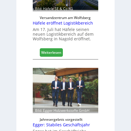
b
a
Bild: Häfele SE & Co KG
u
d
Versandzentrum am Wolfsberg
Häfele eröffnet Logistikbereich
i
g
Am 17. Juli hat Häfele seinen
neuen Logistikbereich auf dem
i
Wolfsberg in Nagold eröffnet.
t
a
l
:
Weiterlesen
i
H
s
ä
i
f
e
e
r
l
t
e
s
e
i
r
c
ö
h
f
Bild: Egger Holzwerkstoffe GmbH
f
n
Jahresergebnis vorgestellt
Egger: Stabiles Geschäftsjahr
e
t