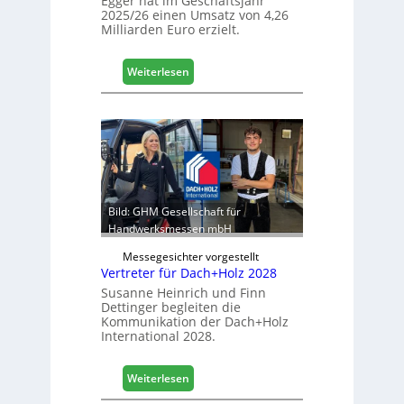
Egger hat im Geschäftsjahr
2025/26 einen Umsatz von 4,26
L
Milliarden Euro erzielt.
o
g
i
:
Weiterlesen
s
E
t
g
i
g
k
e
b
r
e
:
r
S
e
t
Bild: GHM Gesellschaft für
i
a
Handwerksmessen mbH
c
b
h
Messegesichter vorgestellt
i
Vertreter für Dach+Holz 2028
l
Susanne Heinrich und Finn
e
Dettinger begleiten die
s
Kommunikation der Dach+Holz
G
International 2028.
e
s
:
Weiterlesen
c
V
h