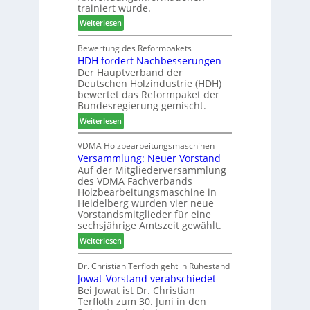
e
w
b
trainiert wurde.
l
o
i
:
Weiterlesen
d
c
n
C
e
h
d
h
Bewertung des Reformpakets
t
e
e
HDH fordert Nachbesserungen
a
B
n
r
Der Hauptverband der
t
e
2
Deutschen Holzindustrie (HDH)
b
s
0
bewertet das Reformpaket der
o
u
2
Bundesregierung gemischt.
t
c
6
:
Weiterlesen
h
h
H
i
e
D
VDMA Holzbearbeitungsmaschinen
l
r
Versammlung: Neuer Vorstand
H
f
z
Auf der Mitgliederversammlung
f
t
a
des VDMA Fachverbands
o
b
h
Holzbearbeitungsmaschine in
r
e
l
Heidelberg wurden vier neue
d
i
e
Vorstandsmitglieder für eine
e
P
sechsjährige Amtszeit gewählt.
n
r
r
:
Weiterlesen
t
o
V
N
d
e
Dr. Christian Terfloth geht in Ruhestand
a
u
Jowat-Vorstand verabschiedet
r
c
k
Bei Jowat ist Dr. Christian
s
h
t
Terfloth zum 30. Juni in den
a
b
s