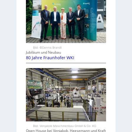
Bild: ©Dennis Brandt
Jubiläum und Neubau
80 Jahre Fraunhofer WKI
Bild: Venjakob Maschinenbau GmbH & Co. KG
Open House bei Venjakob, Heesemann und Kraft