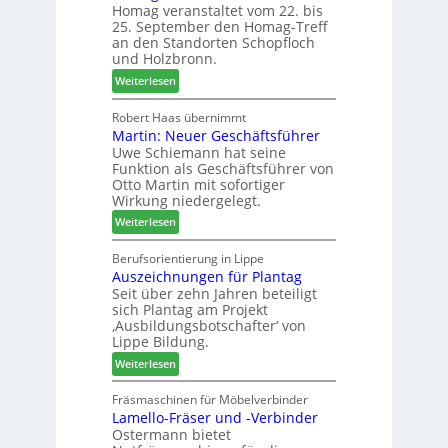
n
Homag veranstaltet vom 22. bis
e
r
a
25. September den Homag-Treff
n
W
u
an den Standorten Schopfloch
s
e
und Holzbronn.
s
t
m
:
Weiterlesen
a
h
H
u
ö
o
Robert Haas übernimmt
r
n
Martin: Neuer Geschäftsführer
m
a
e
Uwe Schiemann hat seine
a
u
r
Funktion als Geschäftsführer von
g
m
Otto Martin mit sofortiger
l
-
Wirkung niedergelegt.
ä
S
:
Weiterlesen
d
o
M
t
r
a
Berufsorientierung in Lippe
z
t
Auszeichnungen für Plantag
r
u
i
Seit über zehn Jahren beteiligt
t
m
m
sich Plantag am Projekt
i
T
e
‚Ausbildungsbotschafter‘ von
n
r
n
Lippe Bildung.
:
e
t
:
Weiterlesen
N
f
A
e
f
u
Fräsmaschinen für Möbelverbinder
u
e
Lamello-Fräser und -Verbinder
s
e
i
Ostermann bietet
z
r
n