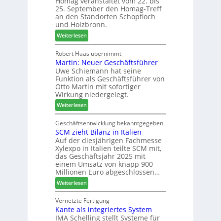
Homag veranstaltet vom 22. bis
n
I
b
25. September den Homag-Treff
a
n
i
an den Standorten Schopfloch
z
t
n
und Holzbronn.
e
e
d
:
Weiterlesen
i
r
e
H
g
z
r
o
Robert Haas übernimmt
t
u
Martin: Neuer Geschäftsführer
m
H
m
Uwe Schiemann hat seine
a
o
2
Funktion als Geschäftsführer von
g
l
0
Otto Martin mit sofortiger
l
z
2
Wirkung niedergelegt.
ä
b
7
:
Weiterlesen
d
a
M
t
u
a
Geschäftsentwicklung bekanntgegeben
z
p
SCM zieht Bilanz in Italien
r
u
r
Auf der diesjährigen Fachmesse
t
m
o
Xylexpo in Italien teilte SCM mit,
i
T
z
das Geschäftsjahr 2025 mit
n
r
e
einem Umsatz von knapp 900
:
e
s
Millionen Euro abgeschlossen…
N
f
s
:
Weiterlesen
e
f
S
u
e
C
Vernetzte Fertigung
e
i
Kante als integriertes System
M
r
n
IMA Schelling stellt Systeme für
z
G