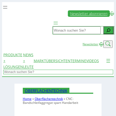
LinkedIn
Newsletter abonnieren
Search
LinkedIn
Newsletter
PRODUKTE
NEWS
+
+
MARKTÜBERSICHTEN
TERMINE
VIDEOS
LÖSUNGEN
LEUTE
Search
OBERFLÄCHENTECHNIK
Home
»
Oberflächentechnik
»
CNC-
Bandschleifaggregat spart Handarbeit