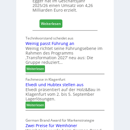
Egger hat im Geschäftsjahr
2025/26 einen Umsatz von 4,26
L
Milliarden Euro erzielt.
o
g
i
:
Weiterlesen
s
E
t
g
Technikvorstand scheidet aus
i
g
Weinig passt Führung an
k
e
Weinig richtet seine Führungsebene im
b
r
Rahmen des Programms
e
:
‚Transformation 2027‘ neu aus: Die
r
Gruppe reduziert…
S
e
t
:
Weiterlesen
i
a
W
c
b
e
Fachmesse in Klagenfurt
h
i
Elvedi und Hubtex stellen aus
i
Elvedi präsentiert auf der Holz&Bau in
n
l
Klagenfurt vom 2. bis 5. September
i
e
Lagerlösungen.
g
s
:
p
Weiterlesen
G
E
a
e
l
s
s
German Brand Award für Markenstrategie
v
s
c
Zwei Preise für Wemhöner
e
t
h