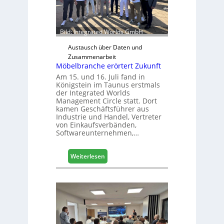
t
z
u
Bild: Integrated Worlds GmbH
r
H
Austausch über Daten und
a
Zusammenarbeit
Möbelbranche erörtert Zukunft
u
s
Am 15. und 16. Juli fand in
Königstein im Taunus erstmals
m
der Integrated Worlds
e
Management Circle statt. Dort
s
kamen Geschäftsführer aus
s
Industrie und Handel, Vertreter
e
von Einkaufsverbänden,
Softwareunternehmen,…
:
Weiterlesen
M
ö
b
e
l
b
r