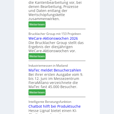
die Kantenbearbeitung vor, bei
i
e
denen Bearbeitung, Prozesse
e
s
und Daten entlang der
h
c
Wertschöpfungskette
t
h
zusammenwirken.
B
ä
:
Weiterlesen
i
f
K
l
t
a
Brucklacher Group mit 153 Projekten
a
s
WeCare-Aktionswochen 2026
n
n
f
Die Brucklacher Group stellt das
t
z
ü
Ergebnis der diesjährigen
e
i
h
WeCare-Aktionswochen vor.
a
n
r
:
l
Weiterlesen
I
e
W
s
t
r
e
i
Industriemessen in Mailand
a
MaTec meldet Besucherzahlen
C
n
l
Bei ihrer ersten Ausgabe vom 9.
a
t
i
bis 12. Juni im Messezentrum
r
e
e
FieraMilano verzeichnete die
e
g
n
MaTec fast 45.000 Besucher.
-
r
:
Weiterlesen
A
i
M
k
e
a
Intelligente Beratungsfunktion
t
r
Chatbot hilft bei Produktsuche
T
i
t
Hesse Lignal bietet einen KI-
e
o
e