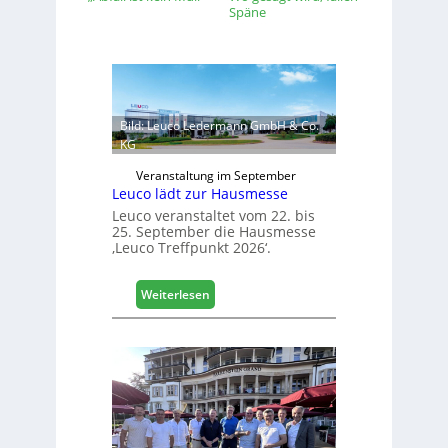
Späne
Bild: Leuco Ledermann GmbH & Co.
KG
Veranstaltung im September
Leuco lädt zur Hausmesse
Leuco veranstaltet vom 22. bis
25. September die Hausmesse
‚Leuco Treffpunkt 2026‘.
:
Weiterlesen
L
e
u
c
o
l
ä
d