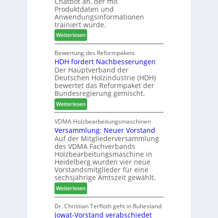
Chatbot an, der mit
c
n
s
Produktdaten und
m
s
S
Anwendungsinformationen
e
w
y
trainiert wurde.
l
o
s
:
Weiterlesen
d
c
t
C
e
h
e
h
Bewertung des Reformpakets
t
e
m
HDH fordert Nachbesserungen
a
B
n
Der Hauptverband der
t
e
2
Deutschen Holzindustrie (HDH)
b
s
0
bewertet das Reformpaket der
o
u
2
Bundesregierung gemischt.
t
c
6
:
Weiterlesen
h
h
H
i
e
D
VDMA Holzbearbeitungsmaschinen
l
r
Versammlung: Neuer Vorstand
H
f
z
Auf der Mitgliederversammlung
f
t
a
des VDMA Fachverbands
o
b
h
Holzbearbeitungsmaschine in
r
e
l
Heidelberg wurden vier neue
d
i
e
Vorstandsmitglieder für eine
e
P
sechsjährige Amtszeit gewählt.
n
r
r
:
Weiterlesen
t
o
V
N
d
e
Dr. Christian Terfloth geht in Ruhestand
a
u
Jowat-Vorstand verabschiedet
r
c