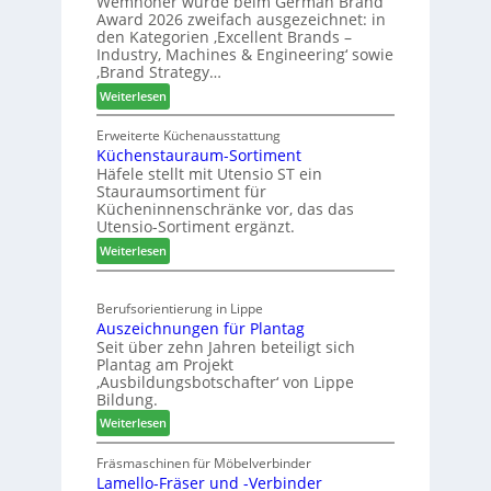
Wemhöner wurde beim German Brand
d
F
ä
Award 2026 zweifach ausgezeichnet: in
i
ü
f
den Kategorien ‚Excellent Brands –
u
h
Industry, Machines & Engineering‘ sowie
t
n
r
‚Brand Strategy…
s
d
u
:
Weiterlesen
j
H
n
Z
a
u
g
w
Erweiterte Küchenausstattung
h
b
a
Küchenstauraum-Sortiment
e
r
t
n
Häfele stellt mit Utensio ST ein
i
e
Stauraumsortiment für
P
x
Kücheninnenschränke vor, das das
r
s
Utensio-Sortiment ergänzt.
e
t
:
Weiterlesen
i
e
K
s
l
ü
e
l
Berufsorientierung in Lippe
c
f
e
Auszeichnungen für Plantag
h
ü
n
Seit über zehn Jahren beteiligt sich
e
r
a
Plantag am Projekt
n
W
u
‚Ausbildungsbotschafter‘ von Lippe
s
e
Bildung.
s
t
m
:
Weiterlesen
a
h
A
u
ö
u
Fräsmaschinen für Möbelverbinder
r
n
Lamello-Fräser und -Verbinder
s
a
e