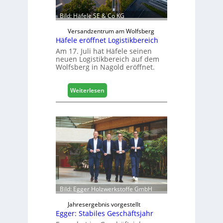
b
a
Bild: Häfele SE & Co KG
u
d
Versandzentrum am Wolfsberg
Häfele eröffnet Logistikbereich
i
g
Am 17. Juli hat Häfele seinen
neuen Logistikbereich auf dem
i
Wolfsberg in Nagold eröffnet.
t
a
l
:
Weiterlesen
i
H
s
ä
i
f
e
e
r
l
t
e
s
e
i
r
c
ö
h
f
Bild: Egger Holzwerkstoffe GmbH
f
n
Jahresergebnis vorgestellt
Egger: Stabiles Geschäftsjahr
e
t