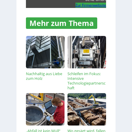
Zur Firmenwebsite
Mehr zum Thema
Nachhaltig aus Liebe
Schleifen im Fokus:
zum Holz
Intensive
Technologiepartnersc
haft
„Abfall ist kein Müll“
Wo gesägt wird, fallen