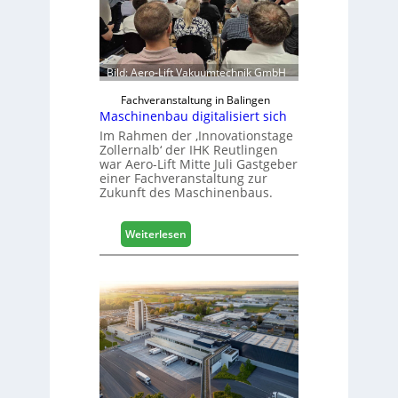
a
n
c
h
Bild: Aero-Lift Vakuumtechnik GmbH
e
e
Fachveranstaltung in Balingen
Maschinenbau digitalisiert sich
r
ö
Im Rahmen der ‚Innovationstage
Zollernalb‘ der IHK Reutlingen
r
war Aero-Lift Mitte Juli Gastgeber
t
einer Fachveranstaltung zur
e
Zukunft des Maschinenbaus.
r
t
:
Z
Weiterlesen
M
u
a
k
s
u
c
n
h
f
i
t
n
e
n