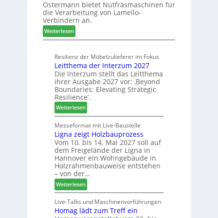
Ostermann bietet Nutfräsmaschinen für
z
u
r
die Verarbeitung von Lamello-
e
m
Verbindern an.
i
-
:
c
Weiterlesen
S
L
h
o
a
n
r
Resilienz der Möbelzulieferer im Fokus
m
u
t
Leitthema der Interzum 2027
e
n
i
Die Interzum stellt das Leitthema
l
g
m
ihrer Ausgabe 2027 vor: ‚Beyond
l
e
e
Boundaries: Elevating Strategic
o
n
n
Resilience‘.
-
f
t
:
Weiterlesen
F
ü
L
r
r
e
Messeformat mit Live-Baustelle
ä
P
Ligna zeigt Holzbauprozess
i
s
l
Vom 10. bis 14. Mai 2027 soll auf
t
e
a
dem Freigelände der Ligna in
t
r
n
Hannover ein Wohngebäude in
h
u
t
Holzrahmenbauweise entstehen
e
n
a
– von der…
m
d
g
:
Weiterlesen
a
-
L
d
V
i
Live-Talks und Maschinenvorführungen
e
e
Homag lädt zum Treff ein
g
r
r